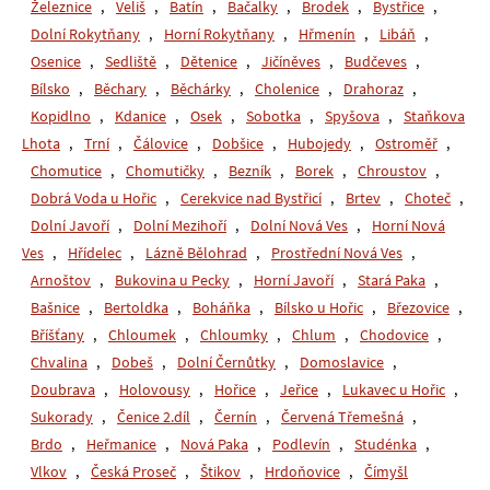
Železnice
,
Veliš
,
Batín
,
Bačalky
,
Brodek
,
Bystřice
,
Dolní Rokytňany
,
Horní Rokytňany
,
Hřmenín
,
Libáň
,
Osenice
,
Sedliště
,
Dětenice
,
Jičíněves
,
Budčeves
,
Bílsko
,
Běchary
,
Běchárky
,
Cholenice
,
Drahoraz
,
Kopidlno
,
Kdanice
,
Osek
,
Sobotka
,
Spyšova
,
Staňkova
Lhota
,
Trní
,
Čálovice
,
Dobšice
,
Hubojedy
,
Ostroměř
,
Chomutice
,
Chomutičky
,
Bezník
,
Borek
,
Chroustov
,
Dobrá Voda u Hořic
,
Cerekvice nad Bystřicí
,
Brtev
,
Choteč
,
Dolní Javoří
,
Dolní Mezihoří
,
Dolní Nová Ves
,
Horní Nová
Ves
,
Hřídelec
,
Lázně Bělohrad
,
Prostřední Nová Ves
,
Arnoštov
,
Bukovina u Pecky
,
Horní Javoří
,
Stará Paka
,
Bašnice
,
Bertoldka
,
Boháňka
,
Bílsko u Hořic
,
Březovice
,
Bříšťany
,
Chloumek
,
Chloumky
,
Chlum
,
Chodovice
,
Chvalina
,
Dobeš
,
Dolní Černůtky
,
Domoslavice
,
Doubrava
,
Holovousy
,
Hořice
,
Jeřice
,
Lukavec u Hořic
,
Sukorady
,
Čenice 2.díl
,
Černín
,
Červená Třemešná
,
Brdo
,
Heřmanice
,
Nová Paka
,
Podlevín
,
Studénka
,
Vlkov
,
Česká Proseč
,
Štikov
,
Hrdoňovice
,
Čímyšl