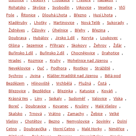
Rohatsko
,
Skyšice
,
Svobodín
,
Ujkovice
,
Veselice
,
Vlčí
Pole
,
Řitonice
,
Dlouhá Lhota
,
Březno
,
Husí Lhota
,
Kladěruby
,
Lhotky
,
Martinovice
,
Nová Telib
,
Sukorady
,
Židněves
,
Čížovky
,
Úhelnice
,
Břehy
,
Březina
,
Doubrava
,
Hubálov
,
Jirsko 1.díl
,
Koryta
,
Loukovec
,
Olšina
,
Sezemice
,
Příhrazy
,
Skokovy
,
Žehrov
,
Žďár
,
Buřínsko 1.díl
,
Buřínsko 2.díl
,
Chocnějovice
,
Drahotice
,
Hradec
,
Kozmice
,
Kruhy
,
Mohelnice nad Jizerou
,
Neveklovice
,
Ouč
,
Podhora
,
Rostkov
,
Strážiště
,
Sychrov
,
Jivina
,
Klášter Hradiště nad Jizerou
,
Bělá pod
Bezdězem
,
Hlínoviště
,
Vrchbělá
,
Plužná
,
Čistá
,
Březovice
,
Bezdědice
,
Březinka
,
Katusice
,
Kováň
,
Krásná Ves
,
Líny
,
Spikaly
,
Sudoměř
,
Valovice
,
Víska
,
Boreč
,
Doubravice
,
Kovanec
,
Krušiny
,
Malé Všelisy
,
Skalsko
,
Trnová
,
Vrátno
,
Zamachy
,
Žebice
,
Velké
Všelisy
,
Chotětov
,
Bezno
,
Nemyslovice
,
Sovínky
,
Dolní
Cetno
,
Doubravička
,
Horní Cetno
,
Malé Horky
,
Niměřice
,