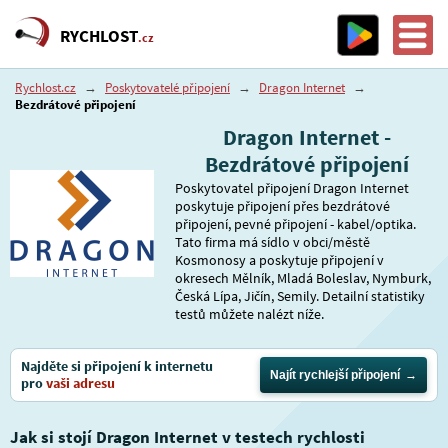
RYCHLOST
.cz
Rychlost.cz
→
Poskytovatelé připojení
→
Dragon Internet
→
Bezdrátové připojení
Dragon Internet -
Bezdrátové připojení
Poskytovatel připojení Dragon Internet
poskytuje připojení přes bezdrátové
připojení, pevné připojení - kabel/optika.
Tato firma má sídlo v obci/městě
Kosmonosy a poskytuje připojení v
okresech Mělník, Mladá Boleslav, Nymburk,
Česká Lípa, Jičín, Semily. Detailní statistiky
testů můžete nalézt níže.
Najděte si připojení k internetu
Najít rychlejší připojení
pro
vaši adresu
Jak si stojí Dragon Internet v testech rychlosti