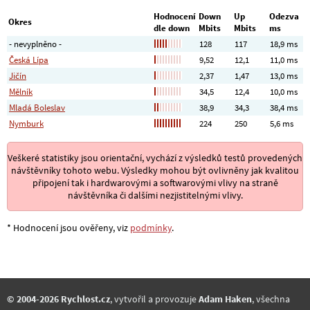
Hodnocení
Down
Up
Odezva
Okres
dle down
Mbits
Mbits
ms
- nevyplněno -
128
117
18,9 ms
Česká Lípa
9,52
12,1
11,0 ms
Jičín
2,37
1,47
13,0 ms
Mělník
34,5
12,4
10,0 ms
Mladá Boleslav
38,9
34,3
38,4 ms
Nymburk
224
250
5,6 ms
Veškeré statistiky jsou orientační, vychází z výsledků testů provedených
návštěvníky tohoto webu. Výsledky mohou být ovlivněny jak kvalitou
připojení tak i hardwarovými a softwarovými vlivy na straně
návštěvníka či dalšími nezjistitelnými vlivy.
* Hodnocení jsou ověřeny, viz
podmínky
.
© 2004-2026 Rychlost.cz
, vytvořil a provozuje
Adam Haken
, všechna