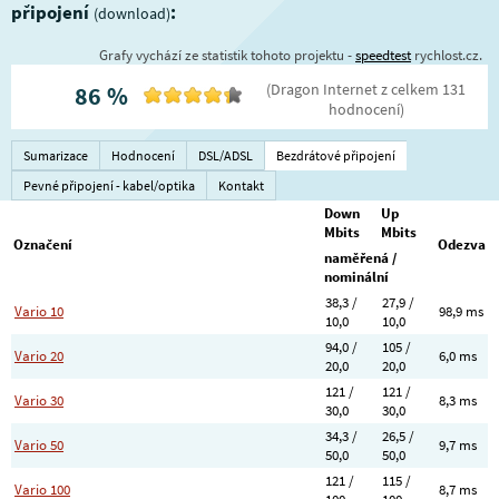
připojení
:
(download)
Grafy vychází ze statistik tohoto projektu -
speedtest
rychlost.cz.
(
Dragon Internet
z celkem
131
86
%
hodnocení
)
Sumarizace
Hodnocení
DSL/ADSL
Bezdrátové připojení
Pevné připojení - kabel/optika
Kontakt
Down
Up
Mbits
Mbits
Označení
Odezva
naměřená /
nominální
38,3 /
27,9 /
Vario 10
98,9 ms
10,0
10,0
94,0 /
105 /
Vario 20
6,0 ms
20,0
20,0
121 /
121 /
Vario 30
8,3 ms
30,0
30,0
34,3 /
26,5 /
Vario 50
9,7 ms
50,0
50,0
121 /
115 /
Vario 100
8,7 ms