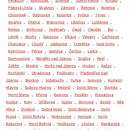
Pětikozly
,
Rokytovec
,
Strenice
,
Jizerní Vtelno
,
Krnsko
,
Písková Lhota
,
Strašnov
,
Zámostí
,
Řehnice
,
Bojetice
,
Chloumek
,
Dobrovice
,
Kosořice
,
Sýčina
,
Týnec
,
Vinařice
,
Úherce
,
Bratronice
,
Libichov
,
Luštěnice
,
Rejšice
,
Smilovice
,
Voděrady
,
Újezd
,
Újezdec
,
Bor
,
Lipník
,
Struhy
,
Vanovice
,
Vlkava
,
Všejany
,
Čachovice
,
Charvatce
,
Chudíř
,
Jabkenice
,
Ctiměřice
,
Holé Vrchy
,
Kobylnice
,
Pěčice
,
Semčice
,
Žerčice
,
Ledce
,
Domousnice
,
Benátky nad Jizerou
,
Dražice
,
Kbel
,
Zdětín
,
Brodce
,
Horky nad Jizerou
,
Hrušov
,
Kačov
,
Kochánky
,
Otradovice
,
Podbrahy
,
Předměřice nad
Jizerou
,
Skorkov
,
Sobětuchy
,
Tuřice
,
Sojovice
,
Kostelní
Hlavno
,
Sudovo Hlavno
,
Mečeříž
,
Dolní Slivno
,
Slivínko
,
Horní Slivno
,
Hřivno
,
Kojovice
,
Košátky
,
Kropáčova
Vrutice
,
Krpy
,
Střížovice
,
Sušno
,
Borovice
,
Boseň
,
Bílá
Hlína
,
Dneboh
,
Dobrá Voda
,
Dolní Bukovina
,
Dolní
Krupá
,
Dolní Rokytá
,
Hněvousice
,
Honsob
,
Horní
Bukovina
,
Horní Rokytá
,
Hoškovice
,
Lhotice
,
Maníkovice
,