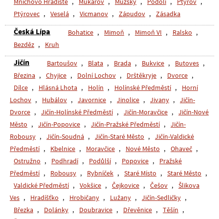
Mnichovo Hradiště
,
Mukařov
,
Mužský
,
Podolí
,
Ptýrov
,
Ptýrovec
,
Veselá
,
Vicmanov
,
Zápudov
,
Zásadka
Česká Lípa
Bohatice
,
Mimoň
,
Mimoň VI
,
Ralsko
,
Bezděz
,
Kruh
Jičín
Bartoušov
,
Blata
,
Brada
,
Bukvice
,
Butoves
,
Březina
,
Chyjice
,
Dolní Lochov
,
Drštěkryje
,
Dvorce
,
Dílce
,
Hlásná Lhota
,
Holín
,
Holínské Předměstí
,
Horní
Lochov
,
Hubálov
,
Javornice
,
Jinolice
,
Jivany
,
Jičín-
Dvorce
,
Jičín-Holínské Předměstí
,
Jičín-Moravčice
,
Jičín-Nové
Město
,
Jičín-Popovice
,
Jičín-Pražské Předměstí
,
Jičín-
Robousy
,
Jičín-Soudná
,
Jičín-Staré Město
,
Jičín-Valdické
Předměstí
,
Kbelnice
,
Moravčice
,
Nové Město
,
Ohaveč
,
Ostružno
,
Podhradí
,
Podůlší
,
Popovice
,
Pražské
Předměstí
,
Robousy
,
Rybníček
,
Staré Místo
,
Staré Město
,
Valdické Předměstí
,
Vokšice
,
Čejkovice
,
Češov
,
Šlikova
Ves
,
Hradíšťko
,
Hrobičany
,
Lužany
,
Jičín-Sedličky
,
Březka
,
Dolánky
,
Doubravice
,
Dřevěnice
,
Těšín
,