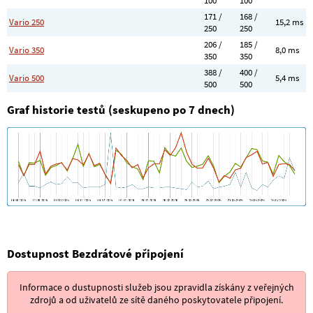
100
100
171 /
168 /
Vario 250
15,2 ms
250
250
206 /
185 /
Vario 350
8,0 ms
350
350
388 /
400 /
Vario 500
5,4 ms
500
500
Graf historie testů (seskupeno po 7 dnech)
Dostupnost Bezdrátové připojení
Informace o dustupnosti služeb jsou zpravidla získány z veřejných
zdrojů a od uživatelů ze sítě daného poskytovatele připojení.