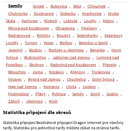
Semily
Svojek
,
Bukovina
,
Bělá
,
Chloumek
,
Chutnovka
,
Doubravice
,
Dubecko
,
Hrachovice
,
Hrubá
Skála
,
Karlovice
,
Klokočí
,
Loktuše
,
Loučky
,
Mašov
,
Mírová pod Kozákovem
,
Ohrazenice
,
Pelešany
,
Radvánovice
,
Rohliny
,
Roudný
,
Sedmihorky
,
Sekerkovy
Loučky
,
Turnov
,
Vesec
,
Bořkov
,
Benešov u Semil
,
Jesenný
,
Bozkov
,
Roztoky u Jilemnice
,
Benecko
,
Horní
Sytová
,
Bratrouchov
,
Jablonec nad Jizerou
,
Lomnice nad
Popelkou
,
Skuhrov
,
Radostná pod Kozákovem
,
Přepeře
,
Bítouchov
,
Jivina
,
Kozákov
,
Křenovy
,
Troskovice
,
Volavec
,
Bystrá nad Jizerou
,
Chuchelna
,
Dolní Sytová
,
Háje nad Jizerou
,
Komárov
,
Lhota
,
Loukov
,
Podmoklice
,
Příkrý
,
Rybnice
,
Semily
,
Smrčí
,
Spálov
,
Záhoří
,
Jilemnice
,
Kruh
Statistika připojení dle okresů
Statistika připojení Bezdrátové připojení Dragon Internet pro všechny
tarify. Statistiku pro jednotlivé tarify můžete získat na stránce tarifu.