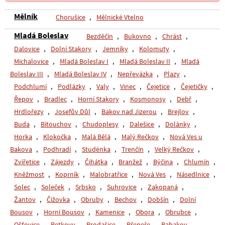
Mělník
Chorušice
,
Mělnické Vtelno
Mladá Boleslav
Bezděčín
,
Bukovno
,
Chrást
,
Dalovice
,
Dolní Stakory
,
Jemníky
,
Kolomuty
,
Michalovice
,
Mladá Boleslav I
,
Mladá Boleslav II
,
Mladá
Boleslav III
,
Mladá Boleslav IV
,
Nepřevázka
,
Plazy
,
Podchlumí
,
Podlázky
,
Valy
,
Vinec
,
Čejetice
,
Čejetičky
,
Řepov
,
Bradlec
,
Horní Stakory
,
Kosmonosy
,
Debř
,
Hrdlořezy
,
Josefův Důl
,
Bakov nad Jizerou
,
Brejlov
,
Buda
,
Bítouchov
,
Chudoplesy
,
Dalešice
,
Dolánky
,
Horka
,
Klokočka
,
Malá Bělá
,
Malý Rečkov
,
Nová Ves u
Bakova
,
Podhradí
,
Studénka
,
Trenčín
,
Velký Rečkov
,
Zvířetice
,
Zájezdy
,
Čihátka
,
Branžež
,
Býčina
,
Chlumín
,
Kněžmost
,
Koprník
,
Malobratřice
,
Nová Ves
,
Násedlnice
,
Solec
,
Soleček
,
Srbsko
,
Suhrovice
,
Zakopaná
,
Žantov
,
Čížovka
,
Obruby
,
Bechov
,
Dobšín
,
Dolní
Bousov
,
Horní Bousov
,
Kamenice
,
Obora
,
Obrubce
,
Ošťovice
,
Petkovy
,
Prodašice
,
Přepeře
,
Rabakov
,