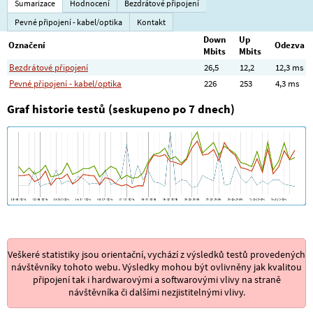
Sumarizace
Hodnocení
Bezdrátové připojení
Pevné připojení - kabel/optika
Kontakt
Down
Up
Označení
Odezva
Mbits
Mbits
Bezdrátové připojení
26,5
12,2
12,3 ms
Pevné připojení - kabel/optika
226
253
4,3 ms
Graf historie testů (seskupeno po 7 dnech)
Veškeré statistiky jsou orientační, vychází z výsledků testů provedených
návštěvníky tohoto webu. Výsledky mohou být ovlivněny jak kvalitou
připojení tak i hardwarovými a softwarovými vlivy na straně
návštěvníka či dalšími nezjistitelnými vlivy.