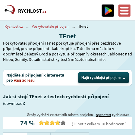
RYCHLOST
.cz
Rychlost.cz
→
Poskytovatelé připojení
→
TFnet
TFnet
Poskytovatel připojení TFnet poskytuje připojení přes bezdrátové
připojení, pevné připojení - kabel/optika. Tato firma má sídlo v
obci/městě Železný Brod a poskytuje připojení v okresech Jablonec nad
Nisou, Semily. Detailní statistiky testů můžete nalézt níže.
Najděte si připojení k internetu
Najít rychlejší připojení
pro
vaši adresu
Jak si stojí TFnet v testech rychlosti připojení
:
(download)
Grafy vychází ze statistik tohoto projektu -
speedtest
rychlost.cz.
74
%
(
TFnet
z celkem
18
hodnocení
)