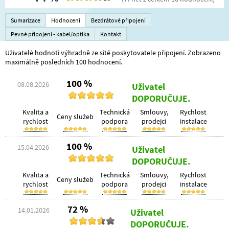
Sumarizace
Hodnocení
Bezdrátové připojení
Pevné připojení - kabel/optika
Kontakt
Uživatelé hodnotí výhradně ze sítě poskytovatele připojení. Zobrazeno
maximálně posledních 100 hodnocení.
100 %
08.08.2026
Uživatel
DOPORUČUJE.
Kvalita a
Technická
Smlouvy,
Rychlost
Ceny služeb
rychlost
podpora
prodejci
instalace
100 %
15.04.2026
Uživatel
DOPORUČUJE.
Kvalita a
Technická
Smlouvy,
Rychlost
Ceny služeb
rychlost
podpora
prodejci
instalace
72 %
14.01.2026
Uživatel
DOPORUČUJE.