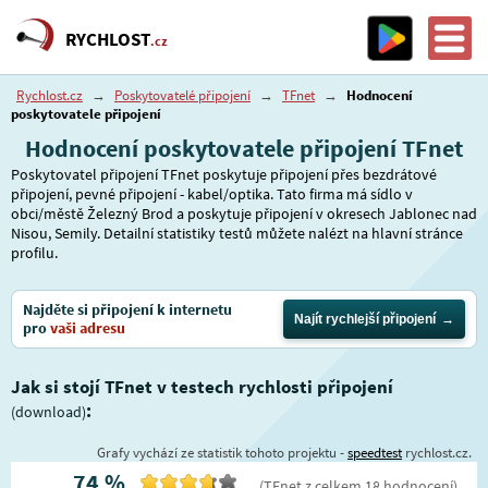
RYCHLOST
.cz
Rychlost.cz
→
Poskytovatelé připojení
→
TFnet
→
Hodnocení
poskytovatele připojení
Hodnocení poskytovatele připojení TFnet
Poskytovatel připojení TFnet poskytuje připojení přes bezdrátové
připojení, pevné připojení - kabel/optika. Tato firma má sídlo v
obci/městě Železný Brod a poskytuje připojení v okresech Jablonec nad
Nisou, Semily. Detailní statistiky testů můžete nalézt na hlavní stránce
profilu.
Najděte si připojení k internetu
Najít rychlejší připojení
pro
vaši adresu
Jak si stojí TFnet v testech rychlosti připojení
:
(download)
Grafy vychází ze statistik tohoto projektu -
speedtest
rychlost.cz.
74
%
(
TFnet
z celkem
18
hodnocení
)