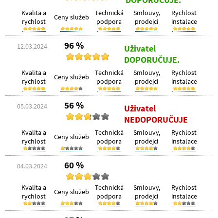
Kvalita a
Technická
Smlouvy,
Rychlost
Ceny služeb
rychlost
podpora
prodejci
instalace
96 %
12.03.2024
Uživatel
DOPORUČUJE.
Kvalita a
Technická
Smlouvy,
Rychlost
Ceny služeb
rychlost
podpora
prodejci
instalace
56 %
05.03.2024
Uživatel
NEDOPORUČUJE
Kvalita a
Technická
Smlouvy,
Rychlost
Ceny služeb
rychlost
podpora
prodejci
instalace
60 %
04.03.2024
Kvalita a
Technická
Smlouvy,
Rychlost
Ceny služeb
rychlost
podpora
prodejci
instalace