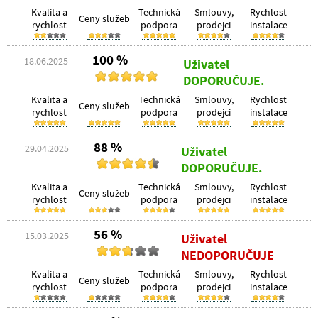
Kvalita a
Technická
Smlouvy,
Rychlost
Ceny služeb
rychlost
podpora
prodejci
instalace
100 %
18.06.2025
Uživatel
DOPORUČUJE.
Kvalita a
Technická
Smlouvy,
Rychlost
Ceny služeb
rychlost
podpora
prodejci
instalace
88 %
29.04.2025
Uživatel
DOPORUČUJE.
Kvalita a
Technická
Smlouvy,
Rychlost
Ceny služeb
rychlost
podpora
prodejci
instalace
56 %
15.03.2025
Uživatel
NEDOPORUČUJE
Kvalita a
Technická
Smlouvy,
Rychlost
Ceny služeb
rychlost
podpora
prodejci
instalace