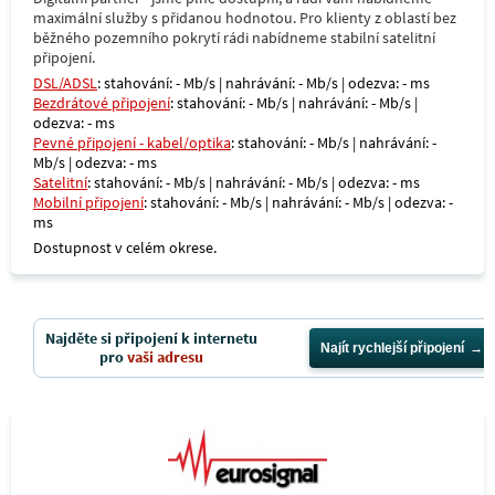
maximální služby s přidanou hodnotou. Pro klienty z oblastí bez
běžného pozemního pokrytí rádi nabídneme stabilní satelitní
připojení.
DSL/ADSL
: stahování: - Mb/s | nahrávání: - Mb/s | odezva: - ms
Bezdrátové připojení
: stahování: - Mb/s | nahrávání: - Mb/s |
odezva: - ms
Pevné připojení - kabel/optika
: stahování: - Mb/s | nahrávání: -
Mb/s | odezva: - ms
Satelitní
: stahování: - Mb/s | nahrávání: - Mb/s | odezva: - ms
Mobilní připojení
: stahování: - Mb/s | nahrávání: - Mb/s | odezva: -
ms
Dostupnost v celém okrese.
Najděte si připojení k internetu
Najít rychlejší připojení
pro
vaši adresu