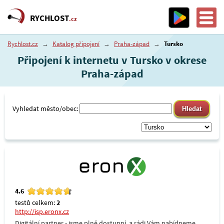
RYCHLOST
.cz
Rychlost.cz
→
Katalog připojení
→
Praha-západ
→
Tursko
Připojení k internetu v Tursko v okrese
Praha-západ
Vyhledat město/obec:
4.6
testů celkem:
2
http://isp.eronx.cz
Digitální partner - jsme plně dostupní, a rádi Vám nabídneme