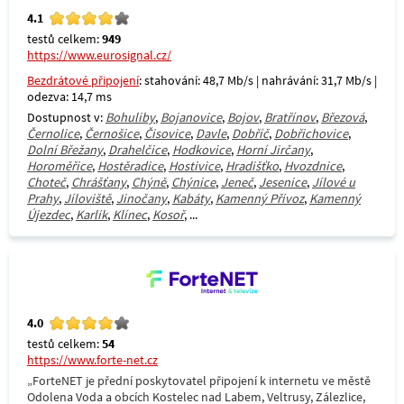
4.1
testů celkem:
949
https://www.eurosignal.cz/
Bezdrátové připojení
: stahování: 48,7 Mb/s | nahrávání: 31,7 Mb/s |
odezva: 14,7 ms
Dostupnost v:
Bohuliby
,
Bojanovice
,
Bojov
,
Bratřínov
,
Březová
,
Černolice
,
Černošice
,
Čisovice
,
Davle
,
Dobříč
,
Dobřichovice
,
Dolní Břežany
,
Drahelčice
,
Hodkovice
,
Horní Jirčany
,
Horoměřice
,
Hostěradice
,
Hostivice
,
Hradišťko
,
Hvozdnice
,
Choteč
,
Chrášťany
,
Chýně
,
Chýnice
,
Jeneč
,
Jesenice
,
Jílové u
Prahy
,
Jíloviště
,
Jinočany
,
Kabáty
,
Kamenný Přívoz
,
Kamenný
Újezdec
,
Karlík
,
Klínec
,
Kosoř
, ...
4.0
testů celkem:
54
https://www.forte-net.cz
„ForteNET je přední poskytovatel připojení k internetu ve městě
Odolena Voda a obcích Kostelec nad Labem, Veltrusy, Zálezlice,