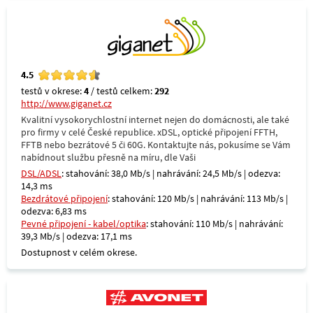
4.5
testů v okrese:
4
/ testů celkem:
292
http://www.giganet.cz
Kvalitní vysokorychlostní internet nejen do domácnosti, ale také
pro firmy v celé České republice. xDSL, optické připojení FFTH,
FFTB nebo bezrátové 5 či 60G. Kontaktujte nás, pokusíme se Vám
nabídnout službu přesně na míru, dle Vaši
DSL/ADSL
: stahování: 38,0 Mb/s | nahrávání: 24,5 Mb/s | odezva:
14,3 ms
Bezdrátové připojení
: stahování: 120 Mb/s | nahrávání: 113 Mb/s |
odezva: 6,83 ms
Pevné připojení - kabel/optika
: stahování: 110 Mb/s | nahrávání:
39,3 Mb/s | odezva: 17,1 ms
Dostupnost v celém okrese.