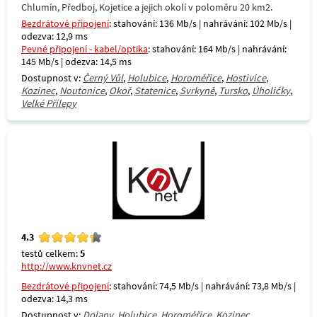
Chlumín, Předboj, Kojetice a jejich okolí v poloměru 20 km2.
Bezdrátové připojení
: stahování: 136 Mb/s | nahrávání: 102 Mb/s |
odezva: 12,9 ms
Pevné připojení - kabel/optika
: stahování: 164 Mb/s | nahrávání:
145 Mb/s | odezva: 14,5 ms
Dostupnost v:
Černý Vůl
,
Holubice
,
Horoměřice
,
Hostivice
,
Kozinec
,
Noutonice
,
Okoř
,
Statenice
,
Svrkyně
,
Tursko
,
Úholičky
,
Velké Přílepy
4.3
testů celkem:
5
http://www.knvnet.cz
Bezdrátové připojení
: stahování: 74,5 Mb/s | nahrávání: 73,8 Mb/s |
odezva: 14,3 ms
Dostupnost v:
Dolany
,
Holubice
,
Horoměřice
,
Kozinec
,