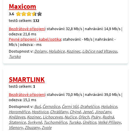
Maxicom
3.6
testů celkem:
132
Bezdrátové připojení
: stahování: 32,8 Mb/s | nahrávání: 14,9 Mb/s |
odezva: 21,6 ms
Pevné připojení - kabel/optika
: stahování: - Mb/s | nahrávání: -
Mb/s | odezva: - ms
Dostupnost v:
Dolany
,
Holubice
,
Kozinec
,
Libčice nad Vltavou
,
Tursko
SMARTLINK
testů celkem:
1
Bezdrátové připojení
: stahování: 70,0 Mb/s | nahrávání: 39,0 Mb/s |
odezva: 15,1 ms
Dostupnost v:
Buš
,
Černošice
,
Černý Vůl
,
Drahelčice
,
Holubice
,
Horoměřice
,
Hostivice
,
Chrášťany
,
Chýně
,
Jeneč
,
Jinočany
,
Kněževes
,
Kozinec
,
Lichoceves
,
Nučice
,
Ořech
,
Psáry
,
Rudná
,
Statenice
,
Svrkyně
,
Tuchoměřice
,
Tursko
,
Únětice
,
Velké Přílepy
,
Všenory
,
Zbuzany
,
Zvole