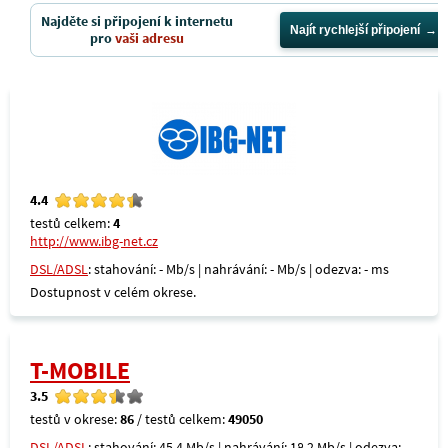
Najděte si připojení k internetu
Najít rychlejší připojení
pro
vaši adresu
4.4
testů celkem:
4
http://www.ibg-net.cz
DSL/ADSL
: stahování: - Mb/s | nahrávání: - Mb/s | odezva: - ms
Dostupnost v celém okrese.
T-MOBILE
3.5
testů v okrese:
86
/ testů celkem:
49050
DSL/ADSL
: stahování: 45,4 Mb/s | nahrávání: 18,2 Mb/s | odezva: