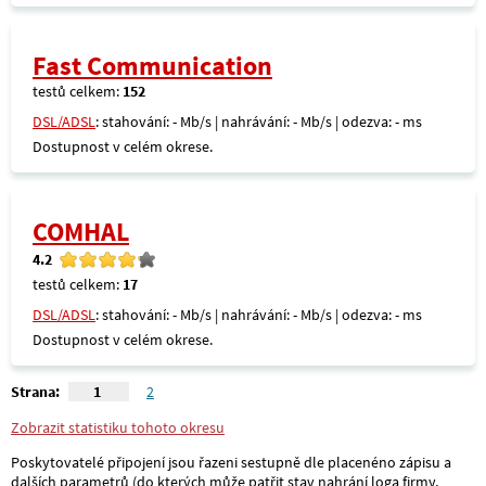
Fast Communication
testů celkem:
152
DSL/ADSL
: stahování: - Mb/s | nahrávání: - Mb/s | odezva: - ms
Dostupnost v celém okrese.
COMHAL
4.2
testů celkem:
17
DSL/ADSL
: stahování: - Mb/s | nahrávání: - Mb/s | odezva: - ms
Dostupnost v celém okrese.
Strana:
1
2
Zobrazit statistiku tohoto okresu
Poskytovatelé připojení jsou řazeni sestupně dle placenéno zápisu a
dalších parametrů (do kterých může patřit stav nahrání loga firmy,