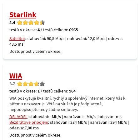
Starlink
4.4
testů v okrese:
4
/ testů celkem:
6965
Satelitní
: stahování: 90,5 Mb/s | nahrávání: 12,0 Mb/s | odezva:
43,5 ms
Dostupnost v celém okrese.
WIA
3.7
testů v okrese:
1
/ testů celkem:
964
WIA poskytuje kvalitní, rychlý a spolehlivý internet, který Vás k
ničemu nezavazuje. Většina služeb je předplacená,
nepodepisujete tedy žádné smlouvy.
DSL/ADSL
: stahování: - Mb/s | nahrávání: - Mb/s | odezva: - ms
Bezdrátové připojení
: stahování: 284 Mb/s | nahrávání: 294 Mb/s |
odezva: 7,00 ms
Dostupnost v celém okrese.