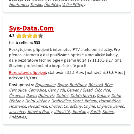
Noutonice
,
Tursko
,
Úholičky
,
Velké Přílepy
Sys-Data.Com
4.3
testů celkem:
533
Poskytujeme připojení k internetu, IPTV a telefonní služby. Pro
přenos internetu a dat používáme optické a metalické kabely,
dále bezdrátové technologie v pásmu 80,24,17,11,10,5 a 2,4 Ghz.
Stavíme profesionální a bezpečné síťě pro fi
Bezdrátové připojení
: stahování: 55,5 Mb/s | nahrávání: 38,8 Mb/s |
odezva: 18,9 ms
Dostupnost v:
Bojanovice
,
Bojov
,
Bratřínov
,
Březová
,
Břve
,
Černolice
,
Černošice
,
Černý Vůl
,
Červený Újezd
,
Číčovice
,
Čisovice
,
Davle
,
Dobrovíz
,
Dobříč
,
Dobřichovice
,
Dolany
,
Dolní
Břežany
,
Dolní Jirčany
,
Drahelčice
,
Horní Jirčany
,
Horoměřice
,
Hostivice
,
Hvozdnice
,
Choteč
,
Chrášťany
,
Chýně
,
Chýnice
,
Jeneč
,
Jesenice
,
Jílové u Prahy
,
Jíloviště
,
Jinočany
,
Karlík
,
Klínec
,
Kněževes
, ...