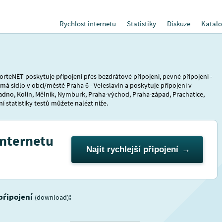
Rychlost internetu
Statistiky
Diskuze
Katalo
orteNET poskytuje připojení přes bezdrátové připojení, pevné připojení -
 má sídlo v obci/městě Praha 6 - Veleslavín a poskytuje připojení v
adno, Kolín, Mělník, Nymburk, Praha-východ, Praha-západ, Prachatice,
ní statistiky testů můžete nalézt níže.
internetu
Najít rychlejší připojení
 připojení
:
(download)