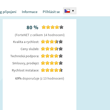
▾
g připojení
Informace
Přihlásit se
80
%
(
ForteNET
z celkem
14
hodnocení
)
Kvalita a rychlost:
Ceny služeb:
Technická podpora:
Smlouvy, prodejci:
Rychlost instalace:
69
%
doporučuje
(z 13 hodnocení)