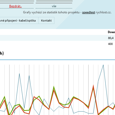
Bezdrát..
vše
Grafy vychází ze statistik tohoto projektu -
speedtest
rychlost.cz.
vné připojení - kabel/optika
Kontakt
Down
80,4
400
h)