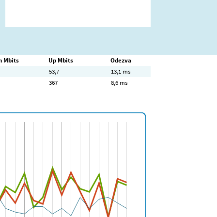
 Mbits
Up Mbits
Odezva
53,7
13,1 ms
367
8,6 ms