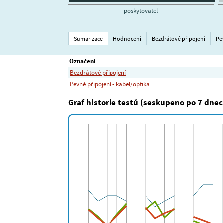
poskytovatel
Sumarizace
Hodnocení
Bezdrátové připojení
Pe
Označení
Bezdrátové připojení
Pevné připojení - kabel/optika
Graf historie testů (seskupeno po 7 dnec