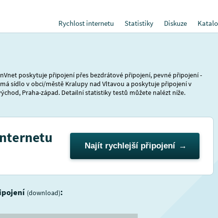
Rychlost internetu
Statistiky
Diskuze
Katalo
nVnet poskytuje připojení přes bezdrátové připojení, pevné připojení -
 má sídlo v obci/městě Kralupy nad Vltavou a poskytuje připojení v
ýchod, Praha-západ. Detailní statistiky testů můžete nalézt níže.
internetu
Najít rychlejší připojení
řipojení
:
(download)