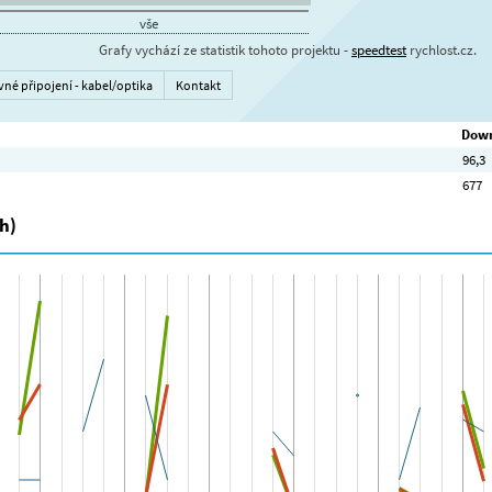
vše
Grafy vychází ze statistik tohoto projektu -
speedtest
rychlost.cz.
vné připojení - kabel/optika
Kontakt
Down
96,3
677
h)