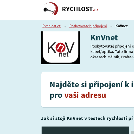
RYCHLOST
.cz
Rychlost.cz
→
Poskytovatelé připojení
→
KnVnet
KnVnet
Poskytovatel připojení K
kabel/optika. Tato firma
okresech Mělník, Praha-v
Najděte si připojení k 
pro
vaši adresu
Jak si stojí KnVnet v testech rychlosti p