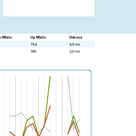
 Mbits
Up Mbits
Odezva
79,6
6,9 ms
388
3,0 ms