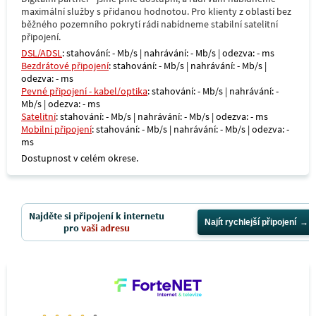
maximální služby s přidanou hodnotou. Pro klienty z oblastí bez
běžného pozemního pokrytí rádi nabídneme stabilní satelitní
připojení.
DSL/ADSL
: stahování: - Mb/s | nahrávání: - Mb/s | odezva: - ms
Bezdrátové připojení
: stahování: - Mb/s | nahrávání: - Mb/s |
odezva: - ms
Pevné připojení - kabel/optika
: stahování: - Mb/s | nahrávání: -
Mb/s | odezva: - ms
Satelitní
: stahování: - Mb/s | nahrávání: - Mb/s | odezva: - ms
Mobilní připojení
: stahování: - Mb/s | nahrávání: - Mb/s | odezva: -
ms
Dostupnost v celém okrese.
Najděte si připojení k internetu
Najít rychlejší připojení
pro
vaši adresu