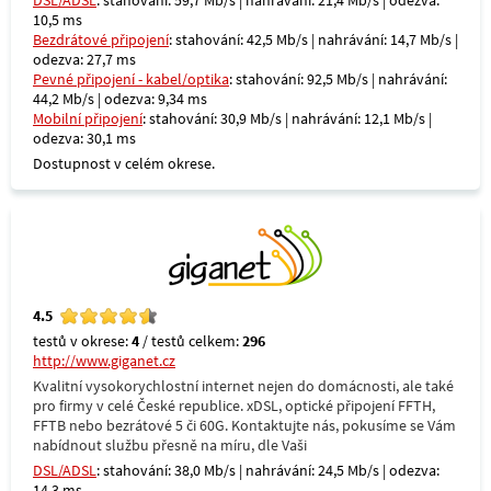
DSL/ADSL
: stahování: 59,7 Mb/s | nahrávání: 21,4 Mb/s | odezva:
10,5 ms
Bezdrátové připojení
: stahování: 42,5 Mb/s | nahrávání: 14,7 Mb/s |
odezva: 27,7 ms
Pevné připojení - kabel/optika
: stahování: 92,5 Mb/s | nahrávání:
44,2 Mb/s | odezva: 9,34 ms
Mobilní připojení
: stahování: 30,9 Mb/s | nahrávání: 12,1 Mb/s |
odezva: 30,1 ms
Dostupnost v celém okrese.
4.5
testů v okrese:
4
/ testů celkem:
296
http://www.giganet.cz
Kvalitní vysokorychlostní internet nejen do domácnosti, ale také
pro firmy v celé České republice. xDSL, optické připojení FFTH,
FFTB nebo bezrátové 5 či 60G. Kontaktujte nás, pokusíme se Vám
nabídnout službu přesně na míru, dle Vaši
DSL/ADSL
: stahování: 38,0 Mb/s | nahrávání: 24,5 Mb/s | odezva:
14,3 ms