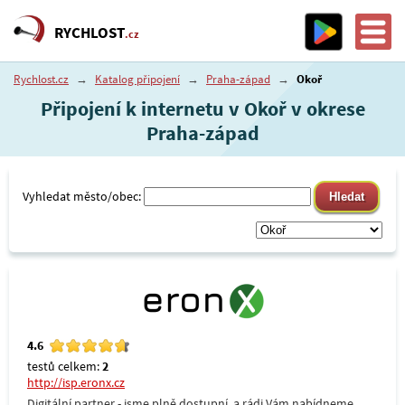
RYCHLOST
.cz
Rychlost.cz
→
Katalog připojení
→
Praha-západ
→
Okoř
Připojení k internetu v Okoř v okrese
Praha-západ
Vyhledat město/obec:
4.6
testů celkem:
2
http://isp.eronx.cz
Digitální partner - jsme plně dostupní, a rádi Vám nabídneme