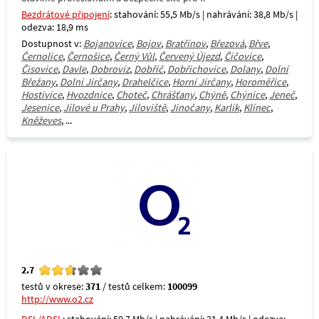
Bezdrátové připojení
: stahování: 55,5 Mb/s | nahrávání: 38,8 Mb/s |
odezva: 18,9 ms
Dostupnost v:
Bojanovice
,
Bojov
,
Bratřínov
,
Březová
,
Břve
,
Černolice
,
Černošice
,
Černý Vůl
,
Červený Újezd
,
Číčovice
,
Čisovice
,
Davle
,
Dobrovíz
,
Dobříč
,
Dobřichovice
,
Dolany
,
Dolní
Břežany
,
Dolní Jirčany
,
Drahelčice
,
Horní Jirčany
,
Horoměřice
,
Hostivice
,
Hvozdnice
,
Choteč
,
Chrášťany
,
Chýně
,
Chýnice
,
Jeneč
,
Jesenice
,
Jílové u Prahy
,
Jíloviště
,
Jinočany
,
Karlík
,
Klínec
,
Kněževes
, ...
2.7
testů v okrese:
371
/ testů celkem:
100099
http://www.o2.cz