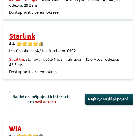
odezva: 29,1 ms
Dostupnost v celém okrese.
Starlink
4.4
testů v okrese:
4
/ testů celkem:
6992
Satelitní
: stahování: 90,5 Mb/s | nahrávání: 12,0 Mb/s | odezva:
43,5 ms
Dostupnost v celém okrese.
Najděte si připojení k internetu
Najít rychlejší připojení
pro
vaši adresu
WIA