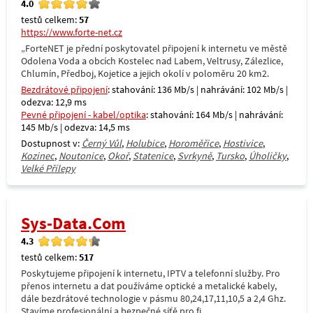
4.0
testů celkem:
57
https://www.forte-net.cz
„ForteNET je přední poskytovatel připojení k internetu ve městě
Odolena Voda a obcích Kostelec nad Labem, Veltrusy, Zálezlice,
Chlumín, Předboj, Kojetice a jejich okolí v poloměru 20 km2.
Bezdrátové připojení
: stahování: 136 Mb/s | nahrávání: 102 Mb/s |
odezva: 12,9 ms
Pevné připojení - kabel/optika
: stahování: 164 Mb/s | nahrávání:
145 Mb/s | odezva: 14,5 ms
Dostupnost v:
Černý Vůl
,
Holubice
,
Horoměřice
,
Hostivice
,
Kozinec
,
Noutonice
,
Okoř
,
Statenice
,
Svrkyně
,
Tursko
,
Úholičky
,
Velké Přílepy
Sys-Data.Com
4.3
testů celkem:
517
Poskytujeme připojení k internetu, IPTV a telefonní služby. Pro
přenos internetu a dat používáme optické a metalické kabely,
dále bezdrátové technologie v pásmu 80,24,17,11,10,5 a 2,4 Ghz.
Stavíme profesionální a bezpečné síťě pro fi