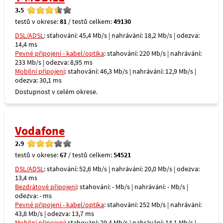
3.5
testů v okrese:
81
/ testů celkem:
49130
DSL/ADSL
: stahování: 45,4 Mb/s | nahrávání: 18,2 Mb/s | odezva:
14,4 ms
Pevné připojení - kabel/optika
: stahování: 220 Mb/s | nahrávání:
233 Mb/s | odezva: 8,95 ms
Mobilní připojení
: stahování: 46,3 Mb/s | nahrávání: 12,9 Mb/s |
odezva: 30,1 ms
Dostupnost v celém okrese.
Vodafone
2.9
testů v okrese:
67
/ testů celkem:
54521
DSL/ADSL
: stahování: 52,6 Mb/s | nahrávání: 20,0 Mb/s | odezva:
13,4 ms
Bezdrátové připojení
: stahování: - Mb/s | nahrávání: - Mb/s |
odezva: - ms
Pevné připojení - kabel/optika
: stahování: 252 Mb/s | nahrávání:
43,8 Mb/s | odezva: 13,7 ms
Mobilní připojení
: stahování: 29,4 Mb/s | nahrávání: 14,1 Mb/s |