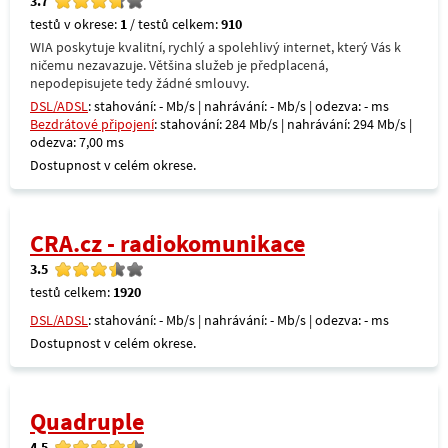
3.7
testů v okrese:
1
/ testů celkem:
910
WIA poskytuje kvalitní, rychlý a spolehlivý internet, který Vás k
ničemu nezavazuje. Většina služeb je předplacená,
nepodepisujete tedy žádné smlouvy.
DSL/ADSL
: stahování: - Mb/s | nahrávání: - Mb/s | odezva: - ms
Bezdrátové připojení
: stahování: 284 Mb/s | nahrávání: 294 Mb/s |
odezva: 7,00 ms
Dostupnost v celém okrese.
CRA.cz - radiokomunikace
3.5
testů celkem:
1920
DSL/ADSL
: stahování: - Mb/s | nahrávání: - Mb/s | odezva: - ms
Dostupnost v celém okrese.
Quadruple
4.5