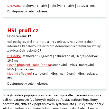
DSL/ADSL
: stahování: - Mb/s | nahrávání: - Mb/s | odezva: - ms
Dostupnost v celém okrese.
HSL profi.cz
testů celkem:
12
Váš poskytovatel internetu a IPTV televize. Nabízíme stabilní
internet a kabelovou televizi pro domácnosti a firemní zákazníky
z vybraných regionů ČR.
DSL/ADSL
: stahování: 91,4 Mb/s | nahrávání: 20,8 Mb/s | odezva:
16,5 ms
Pevné připojení - kabel/optika
: stahování: - Mb/s | nahrávání: -
Mb/s | odezva: - ms
Mobilní připojení
: stahování: - Mb/s | nahrávání: - Mb/s | odezva: -
ms
Dostupnost v celém okrese.
Poskytovatelé připojení jsou řazeni sestupně dle placenéno zápisu a
dalších parametrů (do kterých může patřit stav nahrání loga firmy,
počet testů, aktivita v poptávkovém systému, atd.). Při vybrané obci je
ještě zohledněna vyplněná lokální pusobnost v dané obci. Zkuste