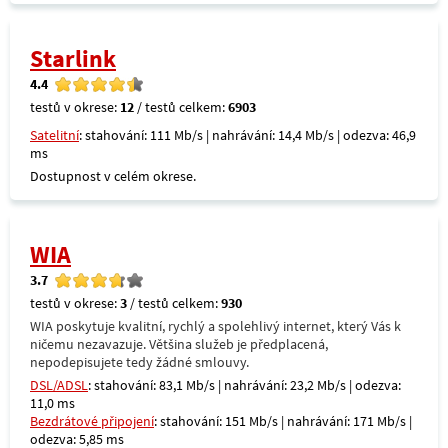
Starlink
4.4
testů v okrese:
12
/ testů celkem:
6903
Satelitní
: stahování: 111 Mb/s | nahrávání: 14,4 Mb/s | odezva: 46,9
ms
Dostupnost v celém okrese.
WIA
3.7
testů v okrese:
3
/ testů celkem:
930
WIA poskytuje kvalitní, rychlý a spolehlivý internet, který Vás k
ničemu nezavazuje. Většina služeb je předplacená,
nepodepisujete tedy žádné smlouvy.
DSL/ADSL
: stahování: 83,1 Mb/s | nahrávání: 23,2 Mb/s | odezva:
11,0 ms
Bezdrátové připojení
: stahování: 151 Mb/s | nahrávání: 171 Mb/s |
odezva: 5,85 ms