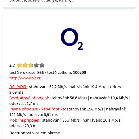
Jinonice
,
Josefov
,
Kamýk
,
Karlín
, ...
2.7
testů v okrese:
866
/ testů celkem:
100200
http://www.o2.cz
DSL/ADSL
: stahování: 52,2 Mb/s | nahrávání: 19,4 Mb/s | odezva:
9,69 ms
Bezdrátové připojení
: stahování: 56,6 Mb/s | nahrávání: 19,4 Mb/s |
odezva: 21,7 ms
Pevné připojení - kabel/optika
: stahování: 158 Mb/s | nahrávání:
121 Mb/s | odezva: 6,81 ms
Mobilní připojení
: stahování: 35,7 Mb/s | nahrávání: 16,1 Mb/s |
odezva: 29,3 ms
Dostupnost v celém okrese.