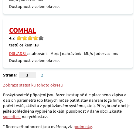
Dostupnost v celém okrese.
COMHAL
4.2
testů celkem:
18
DSL/ADSL
: stahování: - Mb/s | nahrávání: - Mb/s | odezva: - ms
Dostupnost v celém okrese.
Strana:
1
2
Zobrazit statistiku tohoto okresu
Poskytovatelé připojení jsou řazeni sestupně dle placenéno zápisu a
dalších parametrů (do kterých může patřit stav nahrání loga firmy,
počet testů, aktivita v poptávkovém systému, atd.). Při vybrané obci je
ještě zohledněna vyplněná lokální pusobnost v dané obci. Zkuste
speedtest
na rychlost.cz.
* Recenze/hodnocení jsou ověřena, viz
podmínky
.