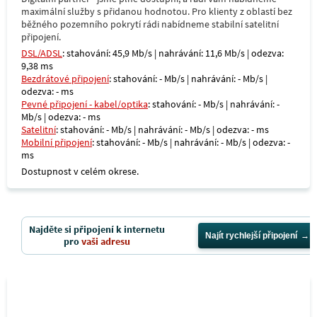
maximální služby s přidanou hodnotou. Pro klienty z oblastí bez
běžného pozemního pokrytí rádi nabídneme stabilní satelitní
připojení.
DSL/ADSL
: stahování: 45,9 Mb/s | nahrávání: 11,6 Mb/s | odezva:
9,38 ms
Bezdrátové připojení
: stahování: - Mb/s | nahrávání: - Mb/s |
odezva: - ms
Pevné připojení - kabel/optika
: stahování: - Mb/s | nahrávání: -
Mb/s | odezva: - ms
Satelitní
: stahování: - Mb/s | nahrávání: - Mb/s | odezva: - ms
Mobilní připojení
: stahování: - Mb/s | nahrávání: - Mb/s | odezva: -
ms
Dostupnost v celém okrese.
Najděte si připojení k internetu
Najít rychlejší připojení
pro
vaši adresu