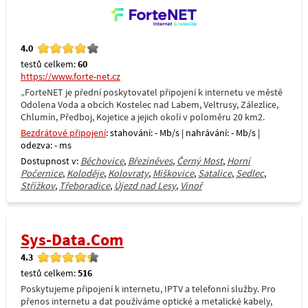
4.0
testů celkem:
60
https://www.forte-net.cz
„ForteNET je přední poskytovatel připojení k internetu ve městě
Odolena Voda a obcích Kostelec nad Labem, Veltrusy, Zálezlice,
Chlumín, Předboj, Kojetice a jejich okolí v poloměru 20 km2.
Bezdrátové připojení
: stahování: - Mb/s | nahrávání: - Mb/s |
odezva: - ms
Dostupnost v:
Běchovice
,
Březiněves
,
Černý Most
,
Horní
Počernice
,
Koloděje
,
Kolovraty
,
Miškovice
,
Satalice
,
Sedlec
,
Střížkov
,
Třeboradice
,
Újezd nad Lesy
,
Vinoř
Sys-Data.Com
4.3
testů celkem:
516
Poskytujeme připojení k internetu, IPTV a telefonní služby. Pro
přenos internetu a dat používáme optické a metalické kabely,