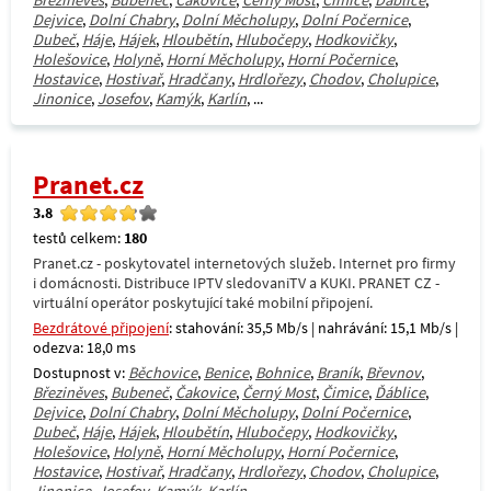
Březiněves
,
Bubeneč
,
Čakovice
,
Černý Most
,
Čimice
,
Ďáblice
,
Dejvice
,
Dolní Chabry
,
Dolní Měcholupy
,
Dolní Počernice
,
Dubeč
,
Háje
,
Hájek
,
Hloubětín
,
Hlubočepy
,
Hodkovičky
,
Holešovice
,
Holyně
,
Horní Měcholupy
,
Horní Počernice
,
Hostavice
,
Hostivař
,
Hradčany
,
Hrdlořezy
,
Chodov
,
Cholupice
,
Jinonice
,
Josefov
,
Kamýk
,
Karlín
, ...
Pranet.cz
3.8
testů celkem:
180
Pranet.cz - poskytovatel internetových služeb. Internet pro firmy
i domácnosti. Distribuce IPTV sledovaniTV a KUKI. PRANET CZ -
virtuální operátor poskytující také mobilní připojení.
Bezdrátové připojení
: stahování: 35,5 Mb/s | nahrávání: 15,1 Mb/s |
odezva: 18,0 ms
Dostupnost v:
Běchovice
,
Benice
,
Bohnice
,
Braník
,
Břevnov
,
Březiněves
,
Bubeneč
,
Čakovice
,
Černý Most
,
Čimice
,
Ďáblice
,
Dejvice
,
Dolní Chabry
,
Dolní Měcholupy
,
Dolní Počernice
,
Dubeč
,
Háje
,
Hájek
,
Hloubětín
,
Hlubočepy
,
Hodkovičky
,
Holešovice
,
Holyně
,
Horní Měcholupy
,
Horní Počernice
,
Hostavice
,
Hostivař
,
Hradčany
,
Hrdlořezy
,
Chodov
,
Cholupice
,