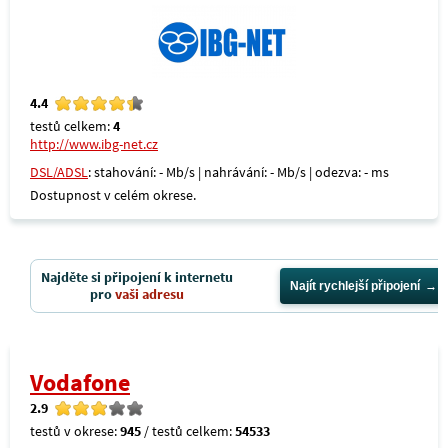
4.4
testů celkem:
4
http://www.ibg-net.cz
DSL/ADSL
: stahování: - Mb/s | nahrávání: - Mb/s | odezva: - ms
Dostupnost v celém okrese.
Najděte si připojení k internetu
Najít rychlejší připojení
pro
vaši adresu
Vodafone
2.9
testů v okrese:
945
/ testů celkem:
54533