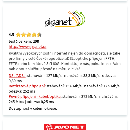
4.5
testů celkem:
298
http://www.giganet.cz
Kvalitní vysokorychlostní internet nejen do domácnosti, ale také
pro firmy v celé České republice. xDSL, optické připojení FFTH,
FFTB nebo bezrátové 5 či 60G. Kontaktujte nás, pokusíme se Vám
nabídnout službu přesně na míru, dle Vaši
DSL/ADSL
: stahování: 127 Mb/s | nahrávání: 33,3 Mb/s | odezva:
9,80 ms
Bezdrátové připojení
: stahování: 15,8 Mb/s | nahrávání: 12,9 Mb/s |
odezva: 252 ms
Pevné připojení - kabel/optika
: stahování: 272 Mb/s | nahrávání:
245 Mb/s | odezva: 8,25 ms
Dostupnost v celém okrese.