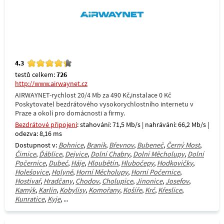
4.3
testů celkem:
726
http://www.airwaynet.cz
AIRWAYNET-rychlost 20/4 Mb za 490 Kč,instalace 0 Kč
Poskytovatel bezdrátového vysokorychlostního internetu v
Praze a okolí pro domácnosti a firmy.
Bezdrátové připojení
: stahování: 71,5 Mb/s | nahrávání: 66,2 Mb/s |
odezva: 8,16 ms
Dostupnost v:
Bohnice
,
Braník
,
Břevnov
,
Bubeneč
,
Černý Most
,
Čimice
,
Ďáblice
,
Dejvice
,
Dolní Chabry
,
Dolní Měcholupy
,
Dolní
Počernice
,
Dubeč
,
Háje
,
Hloubětín
,
Hlubočepy
,
Hodkovičky
,
Holešovice
,
Holyně
,
Horní Měcholupy
,
Horní Počernice
,
Hostivař
,
Hradčany
,
Chodov
,
Cholupice
,
Jinonice
,
Josefov
,
Kamýk
,
Karlín
,
Kobylisy
,
Komořany
,
Košíře
,
Krč
,
Křeslice
,
Kunratice
,
Kyje
, ...