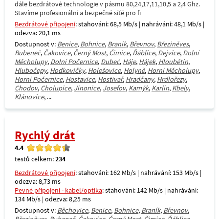
dále bezdrátové technologie v pásmu 80,24,17,11,10,5 a 2,4 Ghz.
Stavíme profesionální a bezpečné síťě pro fi
Bezdrátové připojení
: stahování: 68,5 Mb/s | nahrávání: 48,1 Mb/s |
odezva: 20,1 ms
Dostupnost v:
Benice
,
Bohnice
,
Braník
,
Břevnov
,
Březiněves
,
Bubeneč
,
Čakovice
,
Černý Most
,
Čimice
,
Ďáblice
,
Dejvice
,
Dolní
Měcholupy
,
Dolní Počernice
,
Dubeč
,
Háje
,
Hájek
,
Hloubětín
,
Hlubočepy
,
Hodkovičky
,
Holešovice
,
Holyně
,
Horní Měcholupy
,
Horní Počernice
,
Hostavice
,
Hostivař
,
Hradčany
,
Hrdlořezy
,
Chodov
,
Cholupice
,
Jinonice
,
Josefov
,
Kamýk
,
Karlín
,
Kbely
,
Klánovice
, ...
Rychlý drát
4.4
testů celkem:
234
Bezdrátové připojení
: stahování: 162 Mb/s | nahrávání: 153 Mb/s |
odezva: 8,73 ms
Pevné připojení - kabel/optika
: stahování: 142 Mb/s | nahrávání:
134 Mb/s | odezva: 8,25 ms
Dostupnost v:
Běchovice
,
Benice
,
Bohnice
,
Braník
,
Břevnov
,