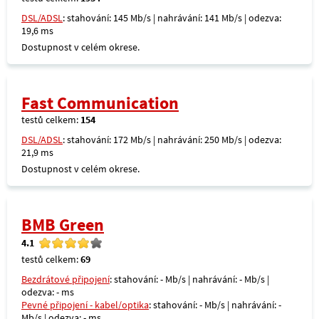
DSL/ADSL
: stahování: 145 Mb/s | nahrávání: 141 Mb/s | odezva:
19,6 ms
Dostupnost v celém okrese.
Fast Communication
testů celkem:
154
DSL/ADSL
: stahování: 172 Mb/s | nahrávání: 250 Mb/s | odezva:
21,9 ms
Dostupnost v celém okrese.
BMB Green
4.1
testů celkem:
69
Bezdrátové připojení
: stahování: - Mb/s | nahrávání: - Mb/s |
odezva: - ms
Pevné připojení - kabel/optika
: stahování: - Mb/s | nahrávání: -
Mb/s | odezva: - ms