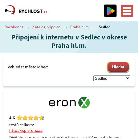
RYCHLOST
.cz
Rychlost.cz
→
Katalog připojení
→
Praha hl.m.
→
Sedlec
Připojení k internetu v Sedlec v okrese
Praha hl.m.
Vyhledat město/obec:
4.6
testů celkem:
1
http://isp.eronx.cz
Digitální partner - jsme plně dostupní, a rádi Vám nabídneme