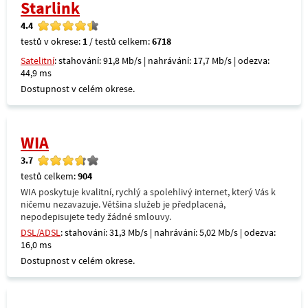
Starlink
4.4
testů v okrese:
1
/ testů celkem:
6718
Satelitní
: stahování: 91,8 Mb/s | nahrávání: 17,7 Mb/s | odezva:
44,9 ms
Dostupnost v celém okrese.
WIA
3.7
testů celkem:
904
WIA poskytuje kvalitní, rychlý a spolehlivý internet, který Vás k
ničemu nezavazuje. Většina služeb je předplacená,
nepodepisujete tedy žádné smlouvy.
DSL/ADSL
: stahování: 31,3 Mb/s | nahrávání: 5,02 Mb/s | odezva:
16,0 ms
Dostupnost v celém okrese.