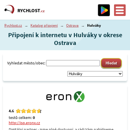
RYCHLOST
.cz
Rychlost.cz
→
Katalog připojení
→
Ostrava
→
Hulváky
Připojení k internetu v Hulváky v okrese
Ostrava
Vyhledat město/obec:
4.6
testů celkem:
0
http://isp.eronx.cz
Digitální partner - jsme plně dostupní, a rádi Vám nabídneme