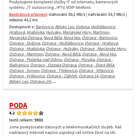
Poskytujeme komplexní služby IT od internetu, kamerových
systému , IT outsourcing , IPTV, VOIP telefonii
Bezdrátové připojení
: stahování: 50,1 Mb/s | nahrávání: 53,7 Mb/s |
odezva: 43,1 ms
Dostupnost v:
Bartovice
,
Bělský Les
,
Dubina
,
Hošťálkovice
,
Hrabová
,
Hrabůvka
,
Hulváky
,
Mariánské Hory
,
Martinov
,
Moravská Ostrava
,
Nová Bělá
,
Nová Ves
,
Ostrava - Bartovice
,
Ostrava - Dubina
,
Ostrava - Hošťálkovice
,
Ostrava - Hrabová
,
Ostrava - Hrabůvka
,
Ostrava - Hulváky
,
Ostrava - Mariánské Hory
,
Ostrava - Martinov
,
Ostrava - Nová Bělá
,
Ostrava - Nová Ves
,
Ostrava - Polanka nad Odrou
,
Ostrava - Poruba
,
Ostrava -
Radvanice
,
Ostrava - Slezská Ostrava
,
Ostrava - Stará Bělá
,
Ostrava - Svinov
,
Ostrava - Třebovice
,
Ostrava - Vítkovice
,
Ostrava - Výškovice
,
Ostrava - Zábřeh
,
Ostrava 14
,
Ostrava-
Bělský Les
,
Ostrava-Jih
, ...
PODA
4.2
testů celkem:
5933
Jsme poskytovatel datových a telekomunikačních služeb. Náš
nadčasový internet naplno uspokojí váš online život na síti.