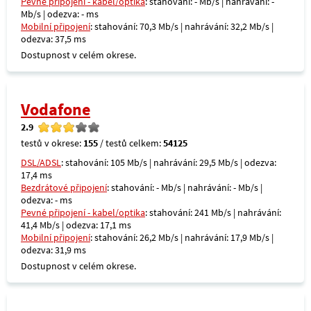
Pevné připojení - kabel/optika
: stahování: - Mb/s | nahrávání: -
Mb/s | odezva: - ms
Mobilní připojení
: stahování: 70,3 Mb/s | nahrávání: 32,2 Mb/s |
odezva: 37,5 ms
Dostupnost v celém okrese.
Vodafone
2.9
testů v okrese:
155
/ testů celkem:
54125
DSL/ADSL
: stahování: 105 Mb/s | nahrávání: 29,5 Mb/s | odezva:
17,4 ms
Bezdrátové připojení
: stahování: - Mb/s | nahrávání: - Mb/s |
odezva: - ms
Pevné připojení - kabel/optika
: stahování: 241 Mb/s | nahrávání:
41,4 Mb/s | odezva: 17,1 ms
Mobilní připojení
: stahování: 26,2 Mb/s | nahrávání: 17,9 Mb/s |
odezva: 31,9 ms
Dostupnost v celém okrese.