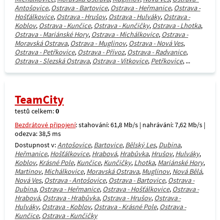
Antošovice
,
Ostrava - Bartovice
,
Ostrava - Heřmanice
,
Ostrava -
Hošťálkovice
,
Ostrava - Hrušov
,
Ostrava - Hulváky
,
Ostrava -
Koblov
,
Ostrava - Kunčice
,
Ostrava - Kunčičky
,
Ostrava - Lhotka
,
Ostrava - Mariánské Hory
,
Ostrava - Michálkovice
,
Ostrava -
Moravská Ostrava
,
Ostrava - Muglinov
,
Ostrava - Nová Ves
,
Ostrava - Petřkovice
,
Ostrava - Přívoz
,
Ostrava - Radvanice
,
Ostrava - Slezská Ostrava
,
Ostrava - Vítkovice
,
Petřkovice
, ...
TeamCity
testů celkem:
0
Bezdrátové připojení
: stahování: 61,8 Mb/s | nahrávání: 7,62 Mb/s |
odezva: 38,5 ms
Dostupnost v:
Antošovice
,
Bartovice
,
Bělský Les
,
Dubina
,
Heřmanice
,
Hošťálkovice
,
Hrabová
,
Hrabůvka
,
Hrušov
,
Hulváky
,
Koblov
,
Krásné Pole
,
Kunčice
,
Kunčičky
,
Lhotka
,
Mariánské Hory
,
Martinov
,
Michálkovice
,
Moravská Ostrava
,
Muglinov
,
Nová Bělá
,
Nová Ves
,
Ostrava - Antošovice
,
Ostrava - Bartovice
,
Ostrava -
Dubina
,
Ostrava - Heřmanice
,
Ostrava - Hošťálkovice
,
Ostrava -
Hrabová
,
Ostrava - Hrabůvka
,
Ostrava - Hrušov
,
Ostrava -
Hulváky
,
Ostrava - Koblov
,
Ostrava - Krásné Pole
,
Ostrava -
Kunčice
,
Ostrava - Kunčičky