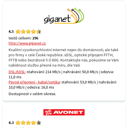
4.5
testů celkem:
296
http://www.giganet.cz
Kvalitní vysokorychlostní internet nejen do domácnosti, ale také
pro firmy v celé České republice. xDSL, optické připojení FFTH,
FFTB nebo bezrátové 5 či 60G. Kontaktujte nás, pokusíme se Vám
nabídnout službu přesně na míru, dle Vaši
DSL/ADSL
: stahování: 214 Mb/s | nahrávání: 50,9 Mb/s | odezva:
11,0 ms
Pevné připojení - kabel/optika
: stahování: 53,0 Mb/s | nahrávání:
10,0 Mb/s | odezva: 16,0 ms
Dostupnost v celém okrese.
4.3