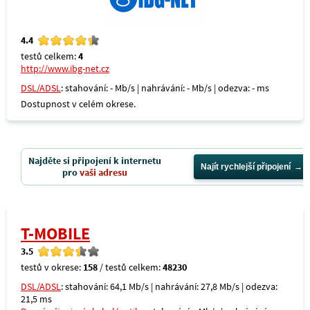
4.4
testů celkem:
4
http://www.ibg-net.cz
DSL/ADSL
: stahování: - Mb/s | nahrávání: - Mb/s | odezva: - ms
Dostupnost v celém okrese.
Najděte si připojení k internetu
Najít rychlejší připojení
pro
vaši adresu
T-MOBILE
3.5
testů v okrese:
158
/ testů celkem:
48230
DSL/ADSL
: stahování: 64,1 Mb/s | nahrávání: 27,8 Mb/s | odezva:
21,5 ms