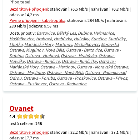
Připojte se!
Bezdrátové připojení
: stahování: 76,6 Mb/s | nahrávání: 70,8 Mb/s |
odezva: 14,2 ms
Pevné připojení - kabel/optika
: stahování: 284 Mb/s | nahrávání:
280 Mb/s | odezva: 9,58 ms
Dostupnost v:
Bartovice
,
Bělský Les
,
Dubina
,
Heřmanice
,
Hošťálkovice
,
Hrabová
,
Hrabůvka
,
Hulváky
,
Kunčice
,
Kunčičky
,
Lhotka
,
Mariánské Hory
,
Martinov
,
Michálkovice
,
Moravská
Ostrava
,
Muglinov
,
Nová Bělá
,
Ostrava - Bartovice
,
Ostrava -
Dubina
,
Ostrava - Hrabová
,
Ostrava - Hrabůvka
,
Ostrava -
Hulváky
,
Ostrava - Kunčice
,
Ostrava - Kunčičky
,
Ostrava -
Mariánské Hory
,
Ostrava - Martinov
,
Ostrava - Moravská Ostrava
,
Ostrava - Muglinov
,
Ostrava - Nová Bělá
,
Ostrava - Polanka nad
Odrou
,
Ostrava - Poruba
,
Ostrava - Proskovice
,
Ostrava - Přívoz
,
Ostrava - Pustkovec
,
Ostrava - Radvanice
, ...
Ovanet
4.4
testů celkem:
248
Bezdrátové připojení
: stahování: 32,2 Mb/s | nahrávání: 37,1 Mb/s |
odezva: 17,7 ms