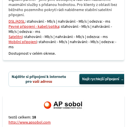
maximální služby s přidanou hodnotou. Pro klienty z oblastí bez
běžného pozemního pokrytí rádi nabídneme stabilní satelitní
připojení.
DSL/ADSL
: stahování: - Mb/s | nahrávání: - Mb/s | odezva: - ms
Pevné připojení - kabel/optika
: stahování: - Mb/s | nahrávání: -
Mb/s | odezva: - ms
Satelitní
: stahování: - Mb/s | nahrávání: - Mb/s | odezva: - ms
Mobilní připojení
: stahování: - Mb/s | nahrávání: - Mb/s | odezva: -
ms
Dostupnost v celém okrese.
Najděte si připojení k internetu
Najít rychlejší připojení
pro
vaši adresu
testů celkem:
18
http://www.apsobol.com