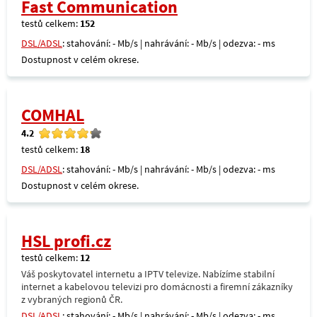
Fast Communication
testů celkem:
152
DSL/ADSL
: stahování: - Mb/s | nahrávání: - Mb/s | odezva: - ms
Dostupnost v celém okrese.
COMHAL
4.2
testů celkem:
18
DSL/ADSL
: stahování: - Mb/s | nahrávání: - Mb/s | odezva: - ms
Dostupnost v celém okrese.
HSL profi.cz
testů celkem:
12
Váš poskytovatel internetu a IPTV televize. Nabízíme stabilní
internet a kabelovou televizi pro domácnosti a firemní zákazníky
z vybraných regionů ČR.
DSL/ADSL
: stahování: - Mb/s | nahrávání: - Mb/s | odezva: - ms