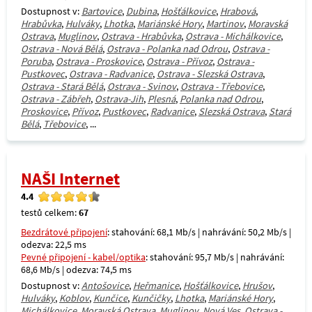
Dostupnost v:
Bartovice
,
Dubina
,
Hošťálkovice
,
Hrabová
,
Hrabůvka
,
Hulváky
,
Lhotka
,
Mariánské Hory
,
Martinov
,
Moravská
Ostrava
,
Muglinov
,
Ostrava - Hrabůvka
,
Ostrava - Michálkovice
,
Ostrava - Nová Bělá
,
Ostrava - Polanka nad Odrou
,
Ostrava -
Poruba
,
Ostrava - Proskovice
,
Ostrava - Přívoz
,
Ostrava -
Pustkovec
,
Ostrava - Radvanice
,
Ostrava - Slezská Ostrava
,
Ostrava - Stará Bělá
,
Ostrava - Svinov
,
Ostrava - Třebovice
,
Ostrava - Zábřeh
,
Ostrava-Jih
,
Plesná
,
Polanka nad Odrou
,
Proskovice
,
Přívoz
,
Pustkovec
,
Radvanice
,
Slezská Ostrava
,
Stará
Bělá
,
Třebovice
, ...
NAŠI Internet
4.4
testů celkem:
67
Bezdrátové připojení
: stahování: 68,1 Mb/s | nahrávání: 50,2 Mb/s |
odezva: 22,5 ms
Pevné připojení - kabel/optika
: stahování: 95,7 Mb/s | nahrávání:
68,6 Mb/s | odezva: 74,5 ms
Dostupnost v:
Antošovice
,
Heřmanice
,
Hošťálkovice
,
Hrušov
,
Hulváky
,
Koblov
,
Kunčice
,
Kunčičky
,
Lhotka
,
Mariánské Hory
,
Michálkovice
,
Moravská Ostrava
,
Muglinov
,
Nová Ves
,
Ostrava -