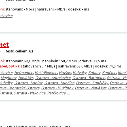
ení
: stahování: - Mb/s | nahrávání: - Mb/s | odezva: - ms
ošovice
net
testů celkem:
62
ení
: stahování: 68,1 Mb/s | nahrávání: 50,2 Mb/s | odezva: 22,5 ms
kabel/optika
: stahování: 95,7 Mb/s | nahrávání: 68,6 Mb/s | odezva: 74,5 ms
ošovice
,
Heřmanice
,
Hošťálkovice
,
Hrušov
,
Hulváky
,
Koblov
,
Kunčice
,
Kunč
,
Muglinov
,
Nová Ves
,
Ostrava - Antošovice
,
Ostrava - Bartovice
,
Ostrava - H
 Hulváky
,
Ostrava - Koblov
,
Ostrava - Kunčice
,
Ostrava - Kunčičky
,
Ostrava -
rava - Moravská Ostrava
,
Ostrava - Muglinov
,
Ostrava - Nová Ves
,
Ostrava - 
Ostrava
,
Ostrava - Vítkovice
,
Petřkovice
, ...