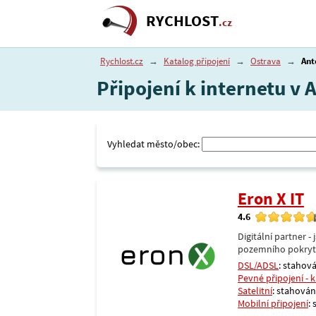
RYCHLOST
.cz
Rychlost.cz
→
Katalog připojení
→
Ostrava
→
Ant
Připojení k internetu v 
Vyhledat město/obec:
Eron X IT
4.6
Digitální partner 
pozemního pokrytí 
DSL/ADSL
: stahová
Pevné připojení - 
Satelitní
: stahování
Mobilní připojení
: