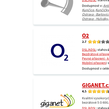
DSL/ADSL
: stahová
Dostupnost v:
Ant
Kunčice
,
Kunčičky
Ostrava - Bartovic
Ostrava - Hulváky
O2
2.7
DSL/ADSL
: stahová
Bezdrátové připoj
Pevné připojení - 
Mobilní připojení
:
Dostupnost v celé
GIGANET.c
4.5
Kvalitní vysokoryc
bezrátové 5 či 60G
DSL/ADSL
: stahová