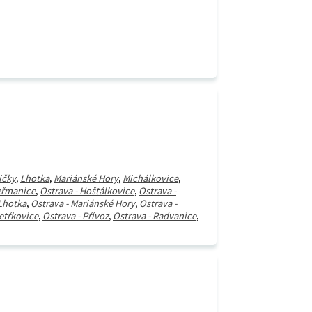
ičky
,
Lhotka
,
Mariánské Hory
,
Michálkovice
,
eřmanice
,
Ostrava - Hošťálkovice
,
Ostrava -
 Lhotka
,
Ostrava - Mariánské Hory
,
Ostrava -
Petřkovice
,
Ostrava - Přívoz
,
Ostrava - Radvanice
,