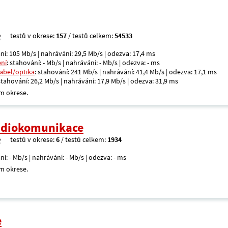
testů v okrese:
157
/ testů celkem:
54533
ní: 105 Mb/s | nahrávání: 29,5 Mb/s | odezva: 17,4 ms
ení
: stahování: - Mb/s | nahrávání: - Mb/s | odezva: - ms
kabel/optika
: stahování: 241 Mb/s | nahrávání: 41,4 Mb/s | odezva: 17,1 ms
 stahování: 26,2 Mb/s | nahrávání: 17,9 Mb/s | odezva: 31,9 ms
m okrese.
radiokomunikace
testů v okrese:
6
/ testů celkem:
1934
ní: - Mb/s | nahrávání: - Mb/s | odezva: - ms
m okrese.
e