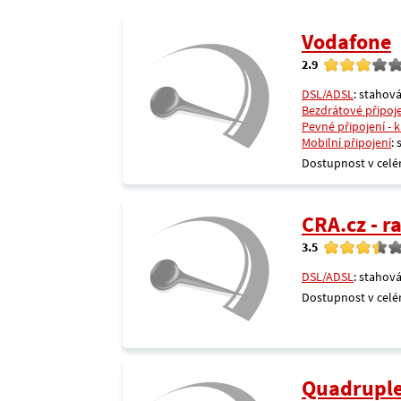
Vodafone
2.9
DSL/ADSL
: stahová
Bezdrátové připoj
Pevné připojení - 
Mobilní připojení
:
Dostupnost v celé
CRA.cz - 
3.5
DSL/ADSL
: stahová
Dostupnost v celé
Quadrupl