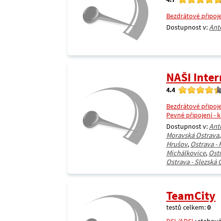
Bezdrátové připoj
Dostupnost v:
Ant
NAŠI Inter
4.4
Bezdrátové připoj
Pevné připojení - 
Dostupnost v:
Ant
Moravská Ostrava
Hrušov
,
Ostrava -
Michálkovice
,
Ost
Ostrava - Slezská 
TeamCity
testů celkem:
0