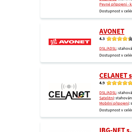
Pevné připojení - 
Dostupnost v celé
AVONET
4.3
DSL/ADSL
: stahová
Dostupnost v celé
CELANET sp
4.9
DSL/ADSL
: stahová
Satelitní
: stahování
Mobilní připojení
:
Dostupnost v celé
IBG-NET s.