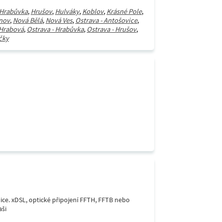
Hrabůvka
,
Hrušov
,
Hulváky
,
Koblov
,
Krásné Pole
,
nov
,
Nová Bělá
,
Nová Ves
,
Ostrava - Antošovice
,
 Hrabová
,
Ostrava - Hrabůvka
,
Ostrava - Hrušov
,
čky
lice. xDSL, optické připojení FFTH, FFTB nebo
aši