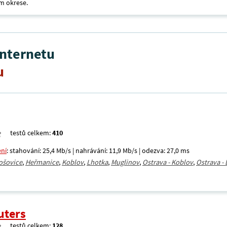
m okrese.
internetu
u
testů celkem:
410
ení
: stahování: 25,4 Mb/s | nahrávání: 11,9 Mb/s | odezva: 27,0 ms
ošovice
,
Heřmanice
,
Koblov
,
Lhotka
,
Muglinov
,
Ostrava - Koblov
,
Ostrava -
uters
testů celkem:
128