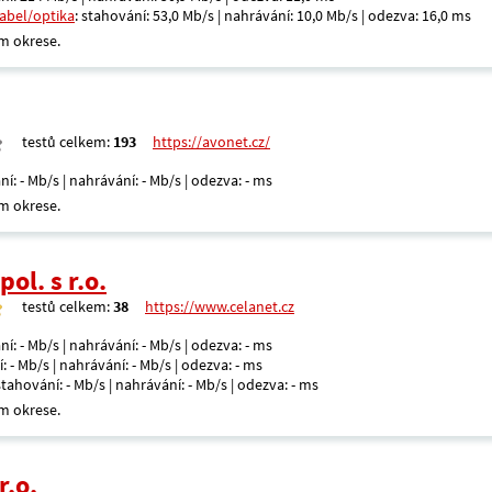
kabel/optika
: stahování: 53,0 Mb/s | nahrávání: 10,0 Mb/s | odezva: 16,0 ms
m okrese.
testů celkem:
193
https://avonet.cz/
ní: - Mb/s | nahrávání: - Mb/s | odezva: - ms
m okrese.
ol. s r.o.
testů celkem:
38
https://www.celanet.cz
ní: - Mb/s | nahrávání: - Mb/s | odezva: - ms
: - Mb/s | nahrávání: - Mb/s | odezva: - ms
 stahování: - Mb/s | nahrávání: - Mb/s | odezva: - ms
m okrese.
r.o.