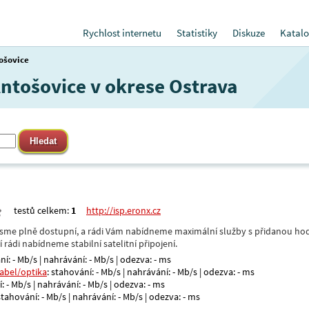
Rychlost internetu
Statistiky
Diskuze
Katalo
ošovice
Antošovice v okrese Ostrava
testů celkem:
1
http://isp.eronx.cz
- jsme plně dostupní, a rádi Vám nabídneme maximální služby s přidanou hod
rádi nabídneme stabilní satelitní připojení.
ní: - Mb/s | nahrávání: - Mb/s | odezva: - ms
kabel/optika
: stahování: - Mb/s | nahrávání: - Mb/s | odezva: - ms
: - Mb/s | nahrávání: - Mb/s | odezva: - ms
 stahování: - Mb/s | nahrávání: - Mb/s | odezva: - ms