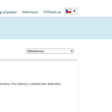
▾
g připojení
Informace
Přihlásit se
notou. Pro klienty z oblastí bez běžného