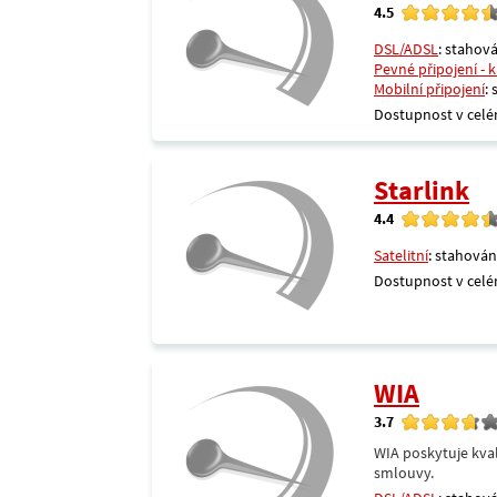
4.5
DSL/ADSL
: stahová
Pevné připojení - 
Mobilní připojení
:
Dostupnost v celé
Starlink
4.4
Satelitní
: stahován
Dostupnost v celé
WIA
3.7
WIA poskytuje kval
smlouvy.