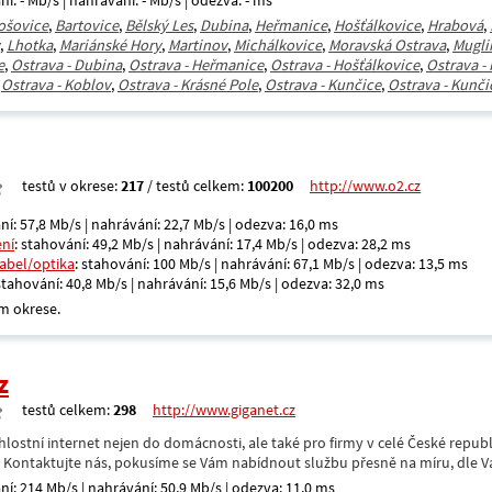
ní: - Mb/s | nahrávání: - Mb/s | odezva: - ms
ošovice
,
Bartovice
,
Bělský Les
,
Dubina
,
Heřmanice
,
Hošťálkovice
,
Hrabová
,
,
Lhotka
,
Mariánské Hory
,
Martinov
,
Michálkovice
,
Moravská Ostrava
,
Mugli
e
,
Ostrava - Dubina
,
Ostrava - Heřmanice
,
Ostrava - Hošťálkovice
,
Ostrava -
,
Ostrava - Koblov
,
Ostrava - Krásné Pole
,
Ostrava - Kunčice
,
Ostrava - Kunči
testů v okrese:
217
/ testů celkem:
100200
http://www.o2.cz
ní: 57,8 Mb/s | nahrávání: 22,7 Mb/s | odezva: 16,0 ms
ení
: stahování: 49,2 Mb/s | nahrávání: 17,4 Mb/s | odezva: 28,2 ms
kabel/optika
: stahování: 100 Mb/s | nahrávání: 67,1 Mb/s | odezva: 13,5 ms
 stahování: 40,8 Mb/s | nahrávání: 15,6 Mb/s | odezva: 32,0 ms
m okrese.
z
testů celkem:
298
http://www.giganet.cz
hlostní internet nejen do domácnosti, ale také pro firmy v celé České repub
. Kontaktujte nás, pokusíme se Vám nabídnout službu přesně na míru, dle V
ní: 214 Mb/s | nahrávání: 50,9 Mb/s | odezva: 11,0 ms