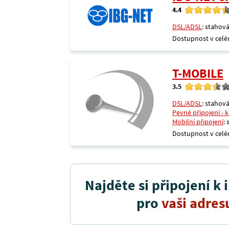
4.4
DSL/ADSL
: stahová
Dostupnost v celé
T-MOBILE
3.5
DSL/ADSL
: stahová
Pevné připojení - 
Mobilní připojení
:
Dostupnost v celé
Najděte si připojení k 
pro
vaši adres