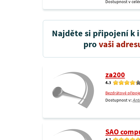
Dostupnost v celé
Najděte si připojení k 
pro
vaši adres
za200
4.3
Bezdrátové připoj
Dostupnost v:
Ant
SAO comp
4.7