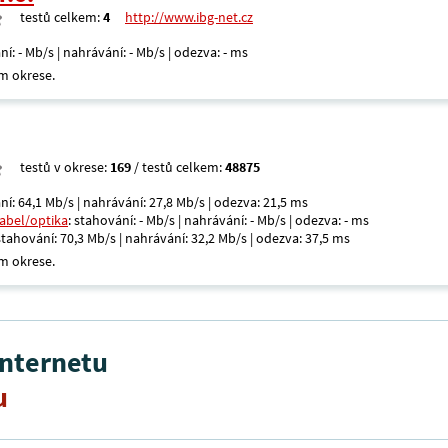
testů celkem:
4
http://www.ibg-net.cz
ní: - Mb/s | nahrávání: - Mb/s | odezva: - ms
m okrese.
testů v okrese:
169
/ testů celkem:
48875
ní: 64,1 Mb/s | nahrávání: 27,8 Mb/s | odezva: 21,5 ms
kabel/optika
: stahování: - Mb/s | nahrávání: - Mb/s | odezva: - ms
 stahování: 70,3 Mb/s | nahrávání: 32,2 Mb/s | odezva: 37,5 ms
m okrese.
internetu
u