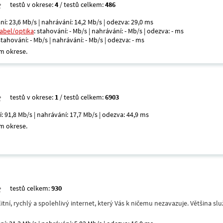
testů v okrese:
4
/ testů celkem:
486
ní: 23,6 Mb/s | nahrávání: 14,2 Mb/s | odezva: 29,0 ms
kabel/optika
: stahování: - Mb/s | nahrávání: - Mb/s | odezva: - ms
 stahování: - Mb/s | nahrávání: - Mb/s | odezva: - ms
m okrese.
testů v okrese:
1
/ testů celkem:
6903
í: 91,8 Mb/s | nahrávání: 17,7 Mb/s | odezva: 44,9 ms
m okrese.
testů celkem:
930
itní, rychlý a spolehlivý internet, který Vás k ničemu nezavazuje. Většina s