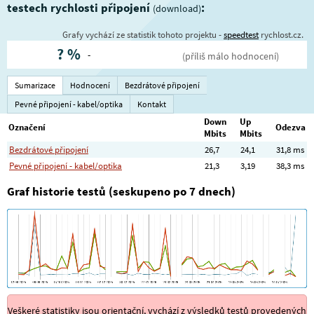
testech rychlosti připojení
:
(download)
Grafy vychází ze statistik tohoto projektu -
speedtest
rychlost.cz.
?
%
-
(příliš málo hodnocení)
Sumarizace
Hodnocení
Bezdrátové připojení
Pevné připojení - kabel/optika
Kontakt
Down
Up
Označení
Odezva
Mbits
Mbits
Bezdrátové připojení
26,7
24,1
31,8 ms
Pevné připojení - kabel/optika
21,3
3,19
38,3 ms
Graf historie testů (seskupeno po 7 dnech)
Veškeré statistiky jsou orientační, vychází z výsledků testů provedených