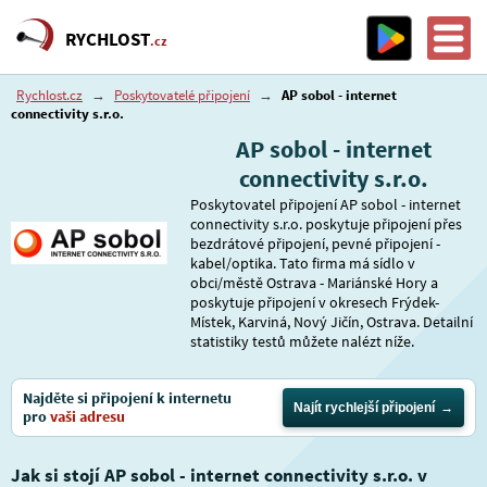
RYCHLOST
.cz
Rychlost.cz
→
Poskytovatelé připojení
→
AP sobol - internet
connectivity s.r.o.
AP sobol - internet
connectivity s.r.o.
Poskytovatel připojení AP sobol - internet
connectivity s.r.o. poskytuje připojení přes
bezdrátové připojení, pevné připojení -
kabel/optika. Tato firma má sídlo v
obci/městě Ostrava - Mariánské Hory a
poskytuje připojení v okresech Frýdek-
Místek, Karviná, Nový Jičín, Ostrava. Detailní
statistiky testů můžete nalézt níže.
Najděte si připojení k internetu
Najít rychlejší připojení
pro
vaši adresu
Jak si stojí AP sobol - internet connectivity s.r.o. v