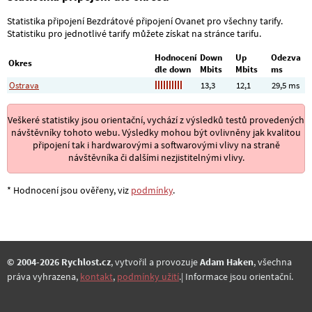
Statistika připojení Bezdrátové připojení Ovanet pro všechny tarify.
Statistiku pro jednotlivé tarify můžete získat na stránce tarifu.
Hodnocení
Down
Up
Odezva
Okres
dle down
Mbits
Mbits
ms
Ostrava
13,3
12,1
29,5 ms
Veškeré statistiky jsou orientační, vychází z výsledků testů provedených
návštěvníky tohoto webu. Výsledky mohou být ovlivněny jak kvalitou
připojení tak i hardwarovými a softwarovými vlivy na straně
návštěvníka či dalšími nezjistitelnými vlivy.
* Hodnocení jsou ověřeny, viz
podmínky
.
© 2004-2026 Rychlost.cz
, vytvořil a provozuje
Adam Haken
, všechna
práva vyhrazena,
kontakt
,
podmínky užití
.| Informace jsou orientační.