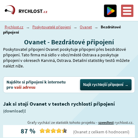
RYCHLOST
.cz
Rychlost.cz
→
Poskytovatelé připojení
→
Ovanet
→
Bezdrátové
připojení
Ovanet - Bezdrátové připojení
Poskytovatel připojení Ovanet poskytuje připojení přes bezdrátové
připojení. Tato firma má sídlo v obci/městě Ostrava a poskytuje
připojení v okresech Karviná, Ostrava. Detailní statistiky testů můžete
nalézt níže.
Najděte si připojení k internetu
Najít rychlejší připojení
pro
vaši adresu
Jak si stojí Ovanet v testech rychlosti připojení
:
(download)
Grafy vychází ze statistik tohoto projektu -
speedtest
rychlost.cz.
87
%
(
Ovanet
z celkem
6
hodnocení
)