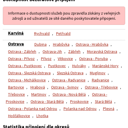
Informace o dustupnosti služeb jsou zpravidla získány z veřejných
zdrojů a od uživatelů ze sítě daného poskytovatele připojení.
Karviná
Rychvald
,
Petřvald
Ostrava
Dubina
,
Hrabůvka
,
Ostrava - Hrabůvka
,
Ostrava - Zábřeh
,
Ostrava-Jih
,
Zábřeh
,
Moravská Ostrava
,
Ostrava - Přívoz
,
Přívoz
,
Vítkovice
,
Ostrava - Poruba
,
Ostrava - Pustkovec
,
Pustkovec
,
Hulváky
,
Mariánské Hory
,
Ostrava - Slezská Ostrava
,
Slezská Ostrava
,
Muglinov
,
Ostrava - Michálkovice
,
Ostrava - Radvanice
,
Radvanice
,
Bartovice
,
Hrabová
,
Ostrava - Svinov
,
Ostrava - Třebovice
,
Třebovice
,
Martinov
,
Ostrava - Nová Bělá
,
Ostrava -
Proskovice
,
Ostrava - Stará Bělá
,
Proskovice
,
Stará Bělá
,
Ostrava - Polanka nad Odrou
,
Polanka nad Odrou
,
Plesná
,
Hošťálkovice
,
Lhotka
Statistika připojení dle okresů