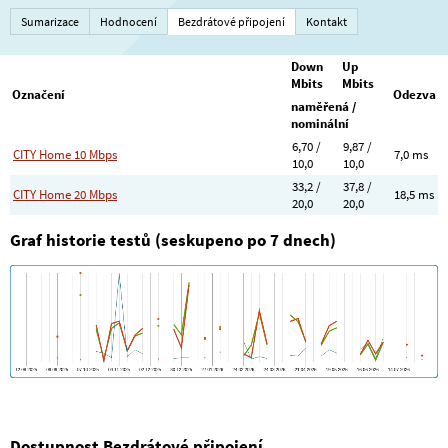
Sumarizace
Hodnocení
Bezdrátové připojení
Kontakt
Down
Up
Mbits
Mbits
Označení
Odezva
naměřená /
nominální
6,70 /
9,87 /
CITY Home 10 Mbps
7,0 ms
10,0
10,0
33,2 /
37,8 /
CITY Home 20 Mbps
18,5 ms
20,0
20,0
Graf historie testů (seskupeno po 7 dnech)
Dostupnost Bezdrátové připojení