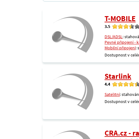
T-MOBILE
3.5
DSL/ADSL
: stahová
Pevné připojení - 
Mobilní připojení
:
Dostupnost v celé
Starlink
4.4
Satelitní
: stahován
Dostupnost v celé
CRA.cz - 