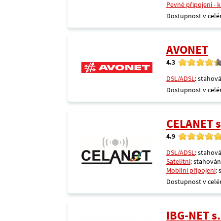
Pevné připojení - 
Dostupnost v celé
AVONET
4.3
DSL/ADSL
: stahová
Dostupnost v celé
CELANET sp
4.9
DSL/ADSL
: stahová
Satelitní
: stahování
Mobilní připojení
:
Dostupnost v celé
IBG-NET s.