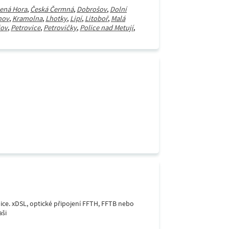
ená Hora
,
Česká Čermná
,
Dobrošov
,
Dolní
hov
,
Kramolna
,
Lhotky
,
Lipí
,
Litoboř
,
Malá
šov
,
Petrovice
,
Petrovičky
,
Police nad Metují
,
lice. xDSL, optické připojení FFTH, FFTB nebo
aši