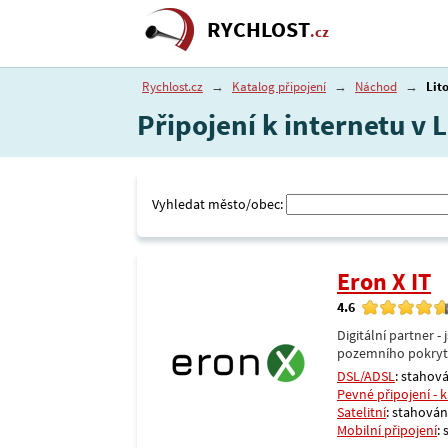
RYCHLOST
.cz
Rychlost.cz
→
Katalog připojení
→
Náchod
→
Lit
Připojení k internetu v 
Vyhledat město/obec:
Eron X IT
4.6
Digitální partner 
pozemního pokrytí 
DSL/ADSL
: stahová
Pevné připojení - 
Satelitní
: stahování
Mobilní připojení
: