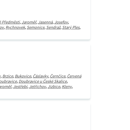
é Předměstí
,
Jaroměř
,
Jasenná
,
Josefov
,
ov
,
Rychnovek
,
Semonice
,
Sendraž
,
Starý Ples
,
v
,
Brzice
,
Bukovice
,
Čáslavky
,
Černčice
,
Červená
oubravice
,
Doubravice u České Skalice
,
aroměř
,
Jestřebí
,
Jetřichov
,
Jizbice
,
Kleny
,