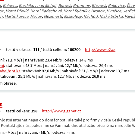
í
,
Běloves
,
Bezděkov nad Metují
,
Borová
,
Broumov
,
Březová
,
Bukovice
,
Červ
ov
,
Horní Dřevíč
,
Horní Radechová
,
Horní Rybníky
,
Hronov
,
Hynčice
,
Jetřic
čí
,
Martínkovice
,
Mečov
,
Meziměstí
,
Miskolezy
,
Náchod
,
Nízká Srbská
,
Pavli
testů v okrese:
111
/ testů celkem:
100200
http://www.o2.cz
ní: 71,1 Mb/s | nahrávání: 23,4 Mb/s | odezva: 14,8 ms
ení
: stahování: 43,7 Mb/s | nahrávání: 12,7 Mb/s | odezva: 26,4 ms
kabel/optika
: stahování: 92,6 Mb/s | nahrávání: 31,8 Mb/s | odezva: 13,7 ms
 stahování: 25,1 Mb/s | nahrávání: 12,7 Mb/s | odezva: 26,9 ms
m okrese.
z
testů celkem:
298
http://www.giganet.cz
hlostní internet nejen do domácnosti, ale také pro firmy v celé České repub
. Kontaktujte nás, pokusíme se Vám nabídnout službu přesně na míru, dle V
ní: - Mb/s | nahrávání: - Mb/s | odezva: - ms