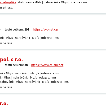
kabel/optika
: stahování: - Mb/s | nahrávání: - Mb/s | odezva: - ms
m okrese.
testů celkem:
193
https://avonet.cz/
ní: - Mb/s | nahrávání: - Mb/s | odezva: - ms
m okrese.
ol. s r.o.
testů celkem:
38
https://www.celanet.cz
ní: - Mb/s | nahrávání: - Mb/s | odezva: - ms
: - Mb/s | nahrávání: - Mb/s | odezva: - ms
 stahování: - Mb/s | nahrávání: - Mb/s | odezva: - ms
m okrese.
r.o.