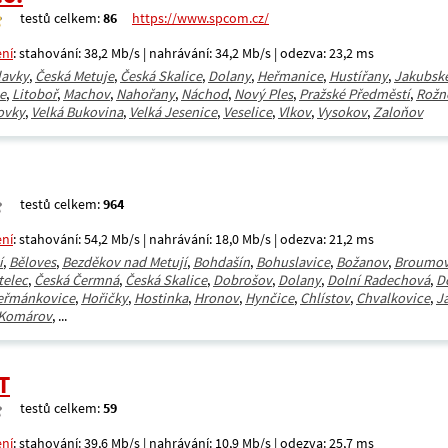
testů celkem:
86
https://www.spcom.cz/
ení
: stahování: 38,2 Mb/s | nahrávání: 34,2 Mb/s | odezva: 23,2 ms
lavky
,
Česká Metuje
,
Česká Skalice
,
Dolany
,
Heřmanice
,
Hustířany
,
Jakubsk
e
,
Litoboř
,
Machov
,
Nahořany
,
Náchod
,
Nový Ples
,
Pražské Předměstí
,
Rožn
ovky
,
Velká Bukovina
,
Velká Jesenice
,
Veselice
,
Vlkov
,
Vysokov
,
Zaloňov
testů celkem:
964
ení
: stahování: 54,2 Mb/s | nahrávání: 18,0 Mb/s | odezva: 21,2 ms
í
,
Běloves
,
Bezděkov nad Metují
,
Bohdašín
,
Bohuslavice
,
Božanov
,
Broumo
telec
,
Česká Čermná
,
Česká Skalice
,
Dobrošov
,
Dolany
,
Dolní Radechová
,
D
eřmánkovice
,
Hořičky
,
Hostinka
,
Hronov
,
Hynčice
,
Chlístov
,
Chvalkovice
,
J
Komárov
, ...
T
testů celkem:
59
ení
: stahování: 39,6 Mb/s | nahrávání: 10,9 Mb/s | odezva: 25,7 ms