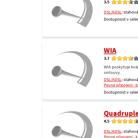
3.5
DSL/ADSL
: stahová
Dostupnost v celé
WIA
3.7
WIA poskytuje kval
smlouvy.
DSL/ADSL
: stahová
Pevné připojení - 
Dostupnost v celé
Quadrupl
4.5
DSL/ADSL
: stahová
Pevné připojení - 