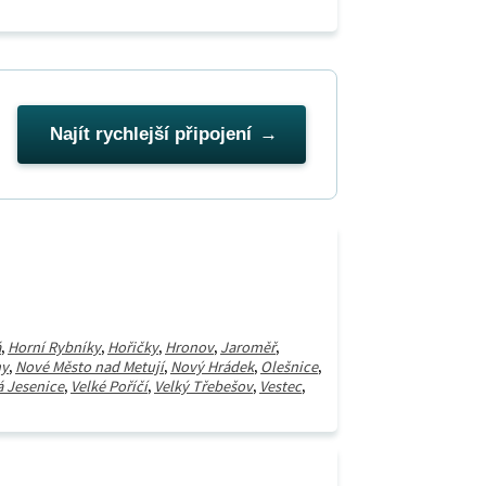
Najít rychlejší připojení
á
,
Horní Rybníky
,
Hořičky
,
Hronov
,
Jaroměř
,
ny
,
Nové Město nad Metují
,
Nový Hrádek
,
Olešnice
,
á Jesenice
,
Velké Poříčí
,
Velký Třebešov
,
Vestec
,