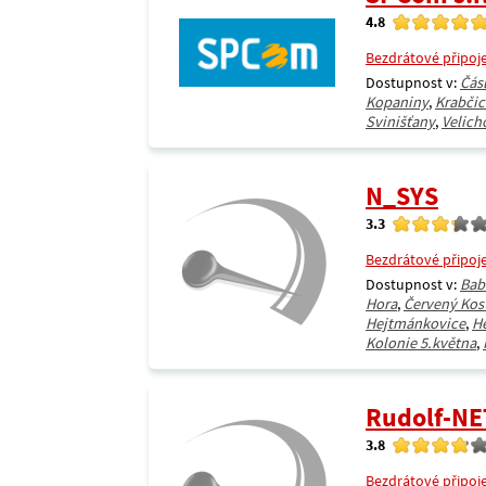
4.8
Bezdrátové připoj
Dostupnost v:
Čás
Kopaniny
,
Krabčic
Svinišťany
,
Velich
N_SYS
3.3
Bezdrátové připoj
Dostupnost v:
Bab
Hora
,
Červený Kos
Hejtmánkovice
,
H
Kolonie 5.května
,
Rudolf-NE
3.8
Bezdrátové připoj