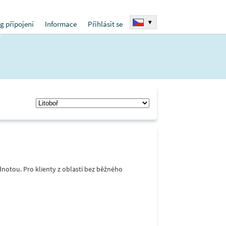
▾
g připojení
Informace
Přihlásit se
notou. Pro klienty z oblastí bez běžného