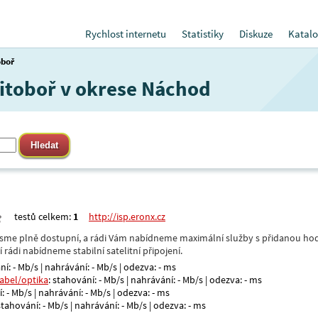
Rychlost internetu
Statistiky
Diskuze
Katalo
oboř
Litoboř v okrese Náchod
testů celkem:
1
http://isp.eronx.cz
- jsme plně dostupní, a rádi Vám nabídneme maximální služby s přidanou hod
rádi nabídneme stabilní satelitní připojení.
ní: - Mb/s | nahrávání: - Mb/s | odezva: - ms
kabel/optika
: stahování: - Mb/s | nahrávání: - Mb/s | odezva: - ms
: - Mb/s | nahrávání: - Mb/s | odezva: - ms
 stahování: - Mb/s | nahrávání: - Mb/s | odezva: - ms