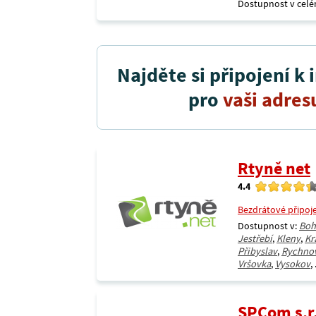
Dostupnost v celé
Najděte si připojení k 
pro
vaši adres
Rtyně net
4.4
Bezdrátové připoj
Dostupnost v:
Boh
Jestřebí
,
Kleny
,
Kr
Přibyslav
,
Rychno
Vršovka
,
Vysokov
, 
SPCom s.r