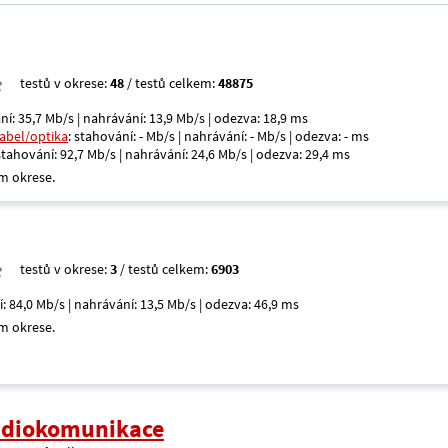
testů v okrese:
48
/ testů celkem:
48875
ní: 35,7 Mb/s | nahrávání: 13,9 Mb/s | odezva: 18,9 ms
kabel/optika
: stahování: - Mb/s | nahrávání: - Mb/s | odezva: - ms
 stahování: 92,7 Mb/s | nahrávání: 24,6 Mb/s | odezva: 29,4 ms
m okrese.
testů v okrese:
3
/ testů celkem:
6903
í: 84,0 Mb/s | nahrávání: 13,5 Mb/s | odezva: 46,9 ms
m okrese.
radiokomunikace