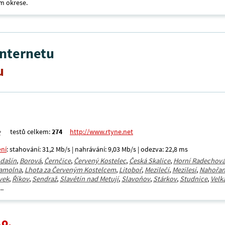
m okrese.
internetu
u
testů celkem:
274
http://www.rtyne.net
ení
: stahování: 31,2 Mb/s | nahrávání: 9,03 Mb/s | odezva: 22,8 ms
dašín
,
Borová
,
Černčice
,
Červený Kostelec
,
Česká Skalice
,
Horní Radechov
amolna
,
Lhota za Červeným Kostelcem
,
Litoboř
,
Mezilečí
,
Mezilesí
,
Nahořa
vek
,
Říkov
,
Sendraž
,
Slavětín nad Metují
,
Slavoňov
,
Stárkov
,
Studnice
,
Velk
...
.o.