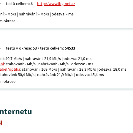
testů celkem:
4
http://www.ibg-net.cz
ní: - Mb/s | nahrávání: - Mb/s | odezva: - ms
m okrese.
testů v okrese:
53
/ testů celkem:
54533
ní: 40,7 Mb/s | nahrávání: 21,9 Mb/s | odezva: 21,0 ms
ení
: stahování: - Mb/s | nahrávání: - Mb/s | odezva: - ms
kabel/optika
: stahování: 169 Mb/s | nahrávání: 28,3 Mb/s | odezva: 18,0 ms
 stahování: 50,4 Mb/s | nahrávání: 21,9 Mb/s | odezva: 45,4 ms
m okrese.
internetu
u