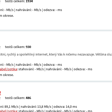
testů celkem:
1934
ní: - Mb/s | nahrávání: - Mb/s | odezva: - ms
m okrese.
testů celkem:
930
itní, rychlý a spolehlivý internet, který Vás k ničemu nezavazuje. Většina s
ní: - Mb/s | nahrávání: - Mb/s | odezva: - ms
kabel/optika
: stahování: - Mb/s | nahrávání: - Mb/s | odezva: - ms
m okrese.
e
testů celkem:
486
ní: 89,1 Mb/s | nahrávání: 13,8 Mb/s | odezva: 14,0 ms
kabel/optika
: stahování: - Mb/s | nahrávání: - Mb/s | odezva: - ms