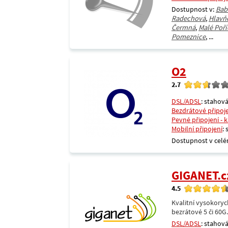
Dostupnost v:
Bab
Radechová
,
Hlavň
Čermná
,
Malé Poří
Pomeznice
, ...
O2
2.7
DSL/ADSL
: stahová
Bezdrátové připoj
Pevné připojení - 
Mobilní připojení
:
Dostupnost v celé
GIGANET.c
4.5
Kvalitní vysokoryc
bezrátové 5 či 60G
DSL/ADSL
: stahová