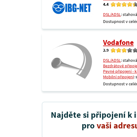
4.4
DSL/ADSL
: stahová
Dostupnost v celé
Vodafone
2.9
DSL/ADSL
: stahová
Bezdrátové připoj
Pevné připojení - 
Mobilní připojení
:
Dostupnost v celé
Najděte si připojení k 
pro
vaši adres