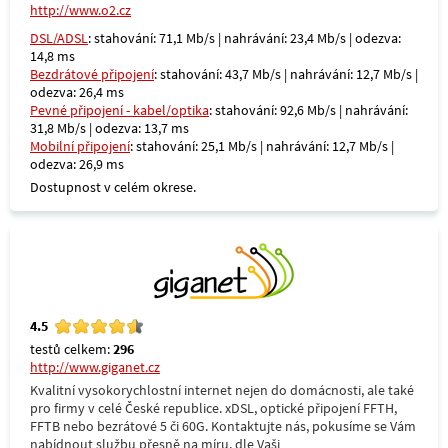
http://www.o2.cz
DSL/ADSL
: stahování: 71,1 Mb/s | nahrávání: 23,4 Mb/s | odezva:
14,8 ms
Bezdrátové připojení
: stahování: 43,7 Mb/s | nahrávání: 12,7 Mb/s |
odezva: 26,4 ms
Pevné připojení - kabel/optika
: stahování: 92,6 Mb/s | nahrávání:
31,8 Mb/s | odezva: 13,7 ms
Mobilní připojení
: stahování: 25,1 Mb/s | nahrávání: 12,7 Mb/s |
odezva: 26,9 ms
Dostupnost v celém okrese.
4.5
testů celkem:
296
http://www.giganet.cz
Kvalitní vysokorychlostní internet nejen do domácnosti, ale také
pro firmy v celé České republice. xDSL, optické připojení FFTH,
FFTB nebo bezrátové 5 či 60G. Kontaktujte nás, pokusíme se Vám
nabídnout službu přesně na míru, dle Vaši