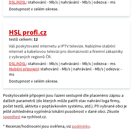
DSL/ADSL
: stahování: - Mb/s | nahrávání: - Mb/s | odezva: - ms
Dostupnost v celém okrese.
HSL profi.cz
testů celkem:
12
Váš poskytovatel internetu a IPTV televize. Nabízíme stabilní
internet a kabelovou televizi pro domácnosti a firemní zákazníky
z vybraných regionů ČR.
DSL/ADSL
: stahování: - Mb/s | nahrávání: - Mb/s | odezva: - ms
Mobilní připojení
: stahování: - Mb/s | nahrávání: - Mb/s | odezva: -
ms
Dostupnost v celém okrese.
Poskytovatelé připojení jsou řazeni sestupně dle placenéno zápisu a
dalších parametrů (do kterých může patřit stav nahrání loga firmy,
počet testů, aktivita v poptávkovém systému, atd.). Při vybrané obci je
ještě zohledněna vyplněná lokální pusobnost v dané obci. Zkuste
speedtest
na rychlost.cz.
* Recenze/hodnocení jsou ověřena, viz
podmínky
.