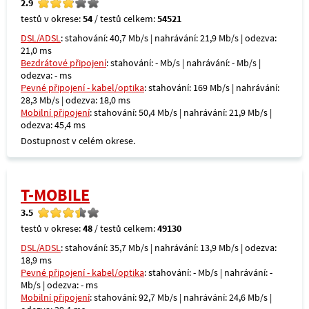
2.9
testů v okrese:
54
/ testů celkem:
54521
DSL/ADSL
: stahování: 40,7 Mb/s | nahrávání: 21,9 Mb/s | odezva:
21,0 ms
Bezdrátové připojení
: stahování: - Mb/s | nahrávání: - Mb/s |
odezva: - ms
Pevné připojení - kabel/optika
: stahování: 169 Mb/s | nahrávání:
28,3 Mb/s | odezva: 18,0 ms
Mobilní připojení
: stahování: 50,4 Mb/s | nahrávání: 21,9 Mb/s |
odezva: 45,4 ms
Dostupnost v celém okrese.
T-MOBILE
3.5
testů v okrese:
48
/ testů celkem:
49130
DSL/ADSL
: stahování: 35,7 Mb/s | nahrávání: 13,9 Mb/s | odezva:
18,9 ms
Pevné připojení - kabel/optika
: stahování: - Mb/s | nahrávání: -
Mb/s | odezva: - ms
Mobilní připojení
: stahování: 92,7 Mb/s | nahrávání: 24,6 Mb/s |