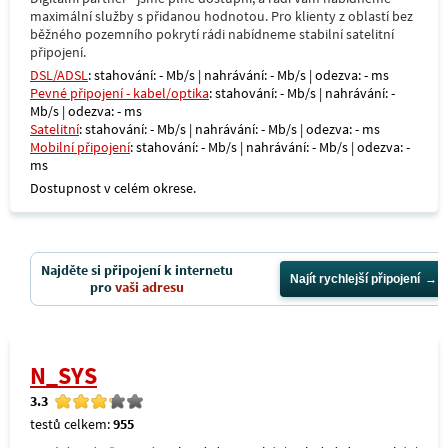
maximální služby s přidanou hodnotou. Pro klienty z oblastí bez
běžného pozemního pokrytí rádi nabídneme stabilní satelitní
připojení.
DSL/ADSL
: stahování: - Mb/s | nahrávání: - Mb/s | odezva: - ms
Pevné připojení - kabel/optika
: stahování: - Mb/s | nahrávání: -
Mb/s | odezva: - ms
Satelitní
: stahování: - Mb/s | nahrávání: - Mb/s | odezva: - ms
Mobilní připojení
: stahování: - Mb/s | nahrávání: - Mb/s | odezva: -
ms
Dostupnost v celém okrese.
Najděte si připojení k internetu
Najít rychlejší připojení
pro
vaši adresu
N_SYS
3.3
testů celkem:
955