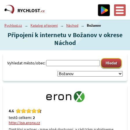
RYCHLOST
.cz
Rychlost.cz
→
Katalog připojení
→
Náchod
→
Božanov
Připojení k internetu v Božanov v okrese
Náchod
Vyhledat město/obec:
4.6
testů celkem:
2
http://isp.eronx.cz
Digitální partner - jsme plně dostupní, a rádi Vám nabídneme