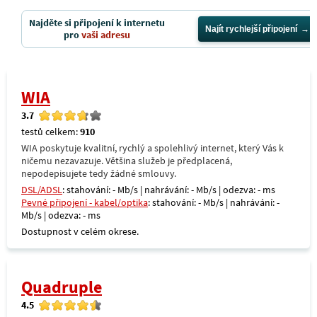
Najděte si připojení k internetu
Najít rychlejší připojení
pro
vaši adresu
WIA
3.7
testů celkem:
910
WIA poskytuje kvalitní, rychlý a spolehlivý internet, který Vás k
ničemu nezavazuje. Většina služeb je předplacená,
nepodepisujete tedy žádné smlouvy.
DSL/ADSL
: stahování: - Mb/s | nahrávání: - Mb/s | odezva: - ms
Pevné připojení - kabel/optika
: stahování: - Mb/s | nahrávání: -
Mb/s | odezva: - ms
Dostupnost v celém okrese.
Quadruple
4.5