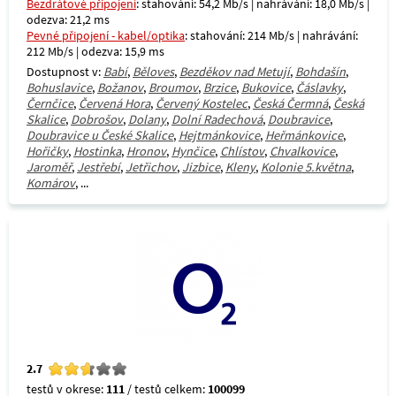
Bezdrátové připojení
: stahování: 54,2 Mb/s | nahrávání: 18,0 Mb/s |
odezva: 21,2 ms
Pevné připojení - kabel/optika
: stahování: 214 Mb/s | nahrávání:
212 Mb/s | odezva: 15,9 ms
Dostupnost v:
Babí
,
Běloves
,
Bezděkov nad Metují
,
Bohdašín
,
Bohuslavice
,
Božanov
,
Broumov
,
Brzice
,
Bukovice
,
Čáslavky
,
Černčice
,
Červená Hora
,
Červený Kostelec
,
Česká Čermná
,
Česká
Skalice
,
Dobrošov
,
Dolany
,
Dolní Radechová
,
Doubravice
,
Doubravice u České Skalice
,
Hejtmánkovice
,
Heřmánkovice
,
Hořičky
,
Hostinka
,
Hronov
,
Hynčice
,
Chlístov
,
Chvalkovice
,
Jaroměř
,
Jestřebí
,
Jetřichov
,
Jizbice
,
Kleny
,
Kolonie 5.května
,
Komárov
, ...
2.7
testů v okrese:
111
/ testů celkem:
100099