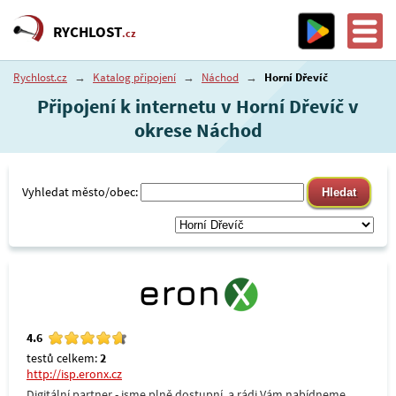
RYCHLOST
.cz
Rychlost.cz
→
Katalog připojení
→
Náchod
→
Horní Dřevíč
Připojení k internetu v Horní Dřevíč v
okrese Náchod
Vyhledat město/obec:
4.6
testů celkem:
2
http://isp.eronx.cz
Digitální partner - jsme plně dostupní, a rádi Vám nabídneme