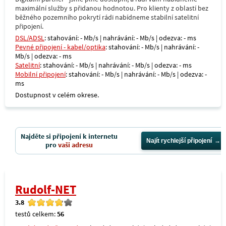
maximální služby s přidanou hodnotou. Pro klienty z oblastí bez
běžného pozemního pokrytí rádi nabídneme stabilní satelitní
připojení.
DSL/ADSL
: stahování: - Mb/s | nahrávání: - Mb/s | odezva: - ms
Pevné připojení - kabel/optika
: stahování: - Mb/s | nahrávání: -
Mb/s | odezva: - ms
Satelitní
: stahování: - Mb/s | nahrávání: - Mb/s | odezva: - ms
Mobilní připojení
: stahování: - Mb/s | nahrávání: - Mb/s | odezva: -
ms
Dostupnost v celém okrese.
Najděte si připojení k internetu
Najít rychlejší připojení
pro
vaši adresu
Rudolf-NET
3.8
testů celkem:
56