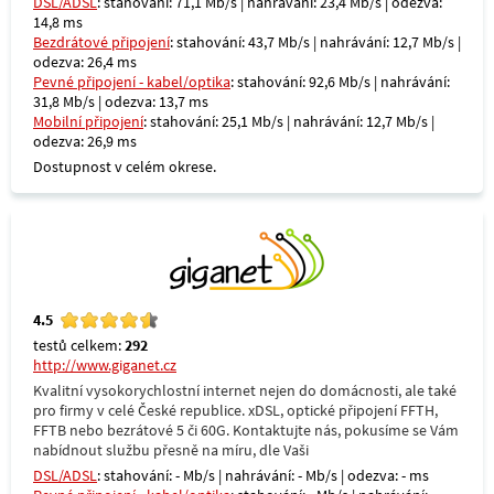
DSL/ADSL
: stahování: 71,1 Mb/s | nahrávání: 23,4 Mb/s | odezva:
14,8 ms
Bezdrátové připojení
: stahování: 43,7 Mb/s | nahrávání: 12,7 Mb/s |
odezva: 26,4 ms
Pevné připojení - kabel/optika
: stahování: 92,6 Mb/s | nahrávání:
31,8 Mb/s | odezva: 13,7 ms
Mobilní připojení
: stahování: 25,1 Mb/s | nahrávání: 12,7 Mb/s |
odezva: 26,9 ms
Dostupnost v celém okrese.
4.5
testů celkem:
292
http://www.giganet.cz
Kvalitní vysokorychlostní internet nejen do domácnosti, ale také
pro firmy v celé České republice. xDSL, optické připojení FFTH,
FFTB nebo bezrátové 5 či 60G. Kontaktujte nás, pokusíme se Vám
nabídnout službu přesně na míru, dle Vaši
DSL/ADSL
: stahování: - Mb/s | nahrávání: - Mb/s | odezva: - ms