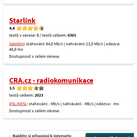
Starlink
4.4
testů v okrese:
5
/ testů celkem:
6965
Satelitní
: stahování: 84,0 Mb/s | nahrávání: 13,5 Mb/s | odezva:
46,9 ms
Dostupnost v celém okrese.
CRA.cz - radiokomunikace
3.5
testů celkem:
2023
DSL/ADSL
: stahování: - Mb/s | nahrávání: - Mb/s | odezva: - ms
Dostupnost v celém okrese.
Najděte si připojení k internetu