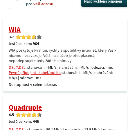
Najít rychlejší připojení
pro
vaši adresu
WIA
3.7
testů celkem:
964
WIA poskytuje kvalitní, rychlý a spolehlivý internet, který Vás k
ničemu nezavazuje. Většina služeb je předplacená,
nepodepisujete tedy žádné smlouvy.
DSL/ADSL
: stahování: - Mb/s | nahrávání: - Mb/s | odezva: - ms
Pevné připojení - kabel/optika
: stahování: - Mb/s | nahrávání: -
Mb/s | odezva: - ms
Dostupnost v celém okrese.
Quadruple
4.5
testů celkem:
446
DSL/ADSL
: stahování: 89,1 Mb/s | nahrávání: 13,8 Mb/s | odezva: