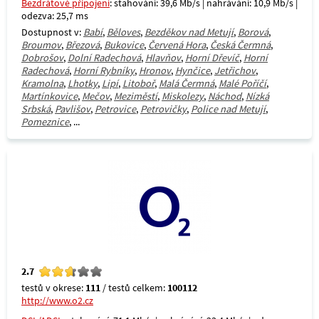
Bezdrátové připojení
: stahování: 39,6 Mb/s | nahrávání: 10,9 Mb/s |
odezva: 25,7 ms
Dostupnost v:
Babí
,
Běloves
,
Bezděkov nad Metují
,
Borová
,
Broumov
,
Březová
,
Bukovice
,
Červená Hora
,
Česká Čermná
,
Dobrošov
,
Dolní Radechová
,
Hlavňov
,
Horní Dřevíč
,
Horní
Radechová
,
Horní Rybníky
,
Hronov
,
Hynčice
,
Jetřichov
,
Kramolna
,
Lhotky
,
Lipí
,
Litoboř
,
Malá Čermná
,
Malé Poříčí
,
Martínkovice
,
Mečov
,
Meziměstí
,
Miskolezy
,
Náchod
,
Nízká
Srbská
,
Pavlišov
,
Petrovice
,
Petrovičky
,
Police nad Metují
,
Pomeznice
, ...
2.7
testů v okrese:
111
/ testů celkem:
100112
http://www.o2.cz