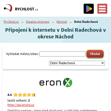
RYCHLOST
.cz
Rychlost.cz
→
Katalog připojení
→
Náchod
→
Dolní Radechová
Připojení k internetu v Dolní Radechová v
okrese Náchod
Vyhledat město/obec:
4.6
testů celkem:
2
http://isp.eronx.cz
Digitální partner - jsme plně dostupní, a rádi Vám nabídneme