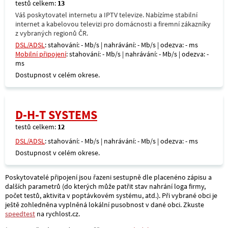
testů celkem:
13
Váš poskytovatel internetu a IPTV televize. Nabízíme stabilní
internet a kabelovou televizi pro domácnosti a firemní zákazníky
z vybraných regionů ČR.
DSL/ADSL
: stahování: - Mb/s | nahrávání: - Mb/s | odezva: - ms
Mobilní připojení
: stahování: - Mb/s | nahrávání: - Mb/s | odezva: -
ms
Dostupnost v celém okrese.
D-H-T SYSTEMS
testů celkem:
12
DSL/ADSL
: stahování: - Mb/s | nahrávání: - Mb/s | odezva: - ms
Dostupnost v celém okrese.
Poskytovatelé připojení jsou řazeni sestupně dle placenéno zápisu a
dalších parametrů (do kterých může patřit stav nahrání loga firmy,
počet testů, aktivita v poptávkovém systému, atd.). Při vybrané obci je
ještě zohledněna vyplněná lokální pusobnost v dané obci. Zkuste
speedtest
na rychlost.cz.