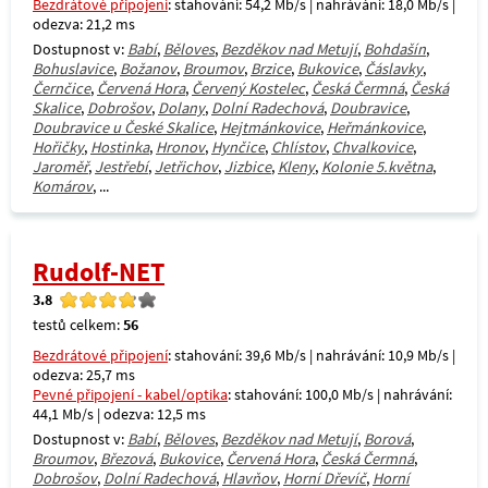
Bezdrátové připojení
: stahování: 54,2 Mb/s | nahrávání: 18,0 Mb/s |
odezva: 21,2 ms
Dostupnost v:
Babí
,
Běloves
,
Bezděkov nad Metují
,
Bohdašín
,
Bohuslavice
,
Božanov
,
Broumov
,
Brzice
,
Bukovice
,
Čáslavky
,
Černčice
,
Červená Hora
,
Červený Kostelec
,
Česká Čermná
,
Česká
Skalice
,
Dobrošov
,
Dolany
,
Dolní Radechová
,
Doubravice
,
Doubravice u České Skalice
,
Hejtmánkovice
,
Heřmánkovice
,
Hořičky
,
Hostinka
,
Hronov
,
Hynčice
,
Chlístov
,
Chvalkovice
,
Jaroměř
,
Jestřebí
,
Jetřichov
,
Jizbice
,
Kleny
,
Kolonie 5.května
,
Komárov
, ...
Rudolf-NET
3.8
testů celkem:
56
Bezdrátové připojení
: stahování: 39,6 Mb/s | nahrávání: 10,9 Mb/s |
odezva: 25,7 ms
Pevné připojení - kabel/optika
: stahování: 100,0 Mb/s | nahrávání:
44,1 Mb/s | odezva: 12,5 ms
Dostupnost v:
Babí
,
Běloves
,
Bezděkov nad Metují
,
Borová
,
Broumov
,
Březová
,
Bukovice
,
Červená Hora
,
Česká Čermná
,
Dobrošov
,
Dolní Radechová
,
Hlavňov
,
Horní Dřevíč
,
Horní