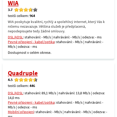
WIA
3.7
testů celkem:
964
WIA poskytuje kvalitní, rychlý a spolehlivý internet, který Vás k
ničemu nezavazuje. Většina služeb je předplacená,
nepodepisujete tedy žádné smlouvy.
DSL/ADSL
: stahování: - Mb/s | nahrávání: - Mb/s | odezva: - ms
Pevné připojení - kabel/optika
: stahování: - Mb/s | nahrávání: -
Mb/s | odezva: - ms
Dostupnost v celém okrese.
Quadruple
4.5
testů celkem:
446
DSL/ADSL
: stahování: 89,1 Mb/s | nahrávání: 13,8 Mb/s | odezva:
14,0 ms
Pevné připojení - kabel/optika
: stahování: - Mb/s | nahrávání: -
Mb/s | odezva: - ms
Mobilní připojení
: stahování: - Mb/s | nahrávání: - Mb/s | odezva: -
ms