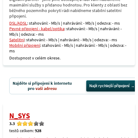
maximální služby s přidanou hodnotou. Pro klienty z oblastí bez
běžného pozemního pokrytí rádi nabídneme stabilní satelitní
připojení.
DSL/ADSL
: stahování: - Mb/s | nahrávání: - Mb/s | odezva: - ms
Pevné připojení - kabel/optika
: stahování: - Mb/s | nahrávání: -
Mb/s | odezva: - ms
Satelitní
: stahování: - Mb/s | nahrávání: - Mb/s | odezva: - ms
Mobilní připojení
: stahování: - Mb/s | nahrávání: - Mb/s | odezva: -
ms
Dostupnost v celém okrese.
Najděte si připojení k internetu
Najít rychlejší připojení
pro
vaši adresu
N_SYS
3.3
testů celkem:
928