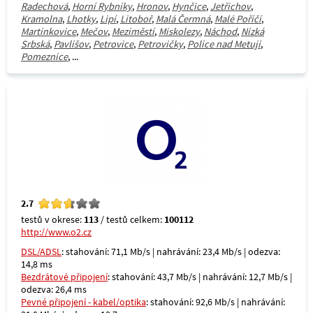
Radechová
,
Horní Rybníky
,
Hronov
,
Hynčice
,
Jetřichov
,
Kramolna
,
Lhotky
,
Lipí
,
Litoboř
,
Malá Čermná
,
Malé Poříčí
,
Martínkovice
,
Mečov
,
Meziměstí
,
Miskolezy
,
Náchod
,
Nízká
Srbská
,
Pavlišov
,
Petrovice
,
Petrovičky
,
Police nad Metují
,
Pomeznice
, ...
2.7
testů v okrese:
113
/ testů celkem:
100112
http://www.o2.cz
DSL/ADSL
: stahování: 71,1 Mb/s | nahrávání: 23,4 Mb/s | odezva:
14,8 ms
Bezdrátové připojení
: stahování: 43,7 Mb/s | nahrávání: 12,7 Mb/s |
odezva: 26,4 ms
Pevné připojení - kabel/optika
: stahování: 92,6 Mb/s | nahrávání: