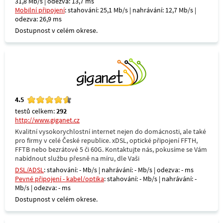
31,8 Mb/s | odezva: 13,7 ms
Mobilní připojení
: stahování: 25,1 Mb/s | nahrávání: 12,7 Mb/s |
odezva: 26,9 ms
Dostupnost v celém okrese.
4.5
testů celkem:
292
http://www.giganet.cz
Kvalitní vysokorychlostní internet nejen do domácnosti, ale také
pro firmy v celé České republice. xDSL, optické připojení FFTH,
FFTB nebo bezrátové 5 či 60G. Kontaktujte nás, pokusíme se Vám
nabídnout službu přesně na míru, dle Vaši
DSL/ADSL
: stahování: - Mb/s | nahrávání: - Mb/s | odezva: - ms
Pevné připojení - kabel/optika
: stahování: - Mb/s | nahrávání: -
Mb/s | odezva: - ms
Dostupnost v celém okrese.