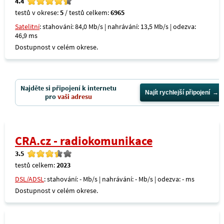
4.4
testů v okrese:
5
/ testů celkem:
6965
Satelitní
: stahování: 84,0 Mb/s | nahrávání: 13,5 Mb/s | odezva:
46,9 ms
Dostupnost v celém okrese.
Najděte si připojení k internetu
Najít rychlejší připojení
pro
vaši adresu
CRA.cz - radiokomunikace
3.5
testů celkem:
2023
DSL/ADSL
: stahování: - Mb/s | nahrávání: - Mb/s | odezva: - ms
Dostupnost v celém okrese.