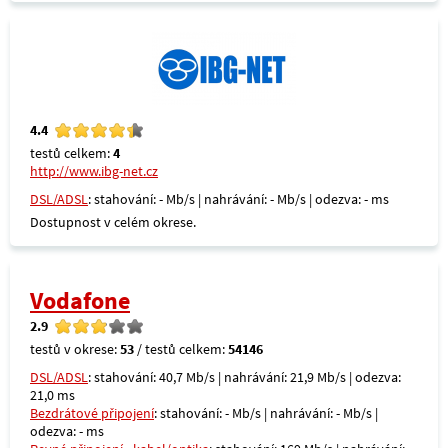
4.4
testů celkem:
4
http://www.ibg-net.cz
DSL/ADSL
: stahování: - Mb/s | nahrávání: - Mb/s | odezva: - ms
Dostupnost v celém okrese.
Vodafone
2.9
testů v okrese:
53
/ testů celkem:
54146
DSL/ADSL
: stahování: 40,7 Mb/s | nahrávání: 21,9 Mb/s | odezva:
21,0 ms
Bezdrátové připojení
: stahování: - Mb/s | nahrávání: - Mb/s |
odezva: - ms