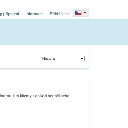
▾
g připojení
Informace
Přihlásit se
notou. Pro klienty z oblastí bez běžného