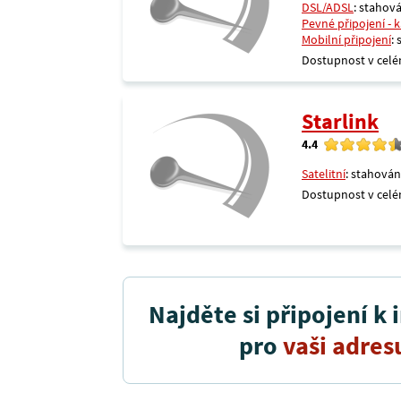
DSL/ADSL
: stahová
Pevné připojení - 
Mobilní připojení
:
Dostupnost v celé
Starlink
4.4
Satelitní
: stahován
Dostupnost v celé
Najděte si připojení k 
pro
vaši adres