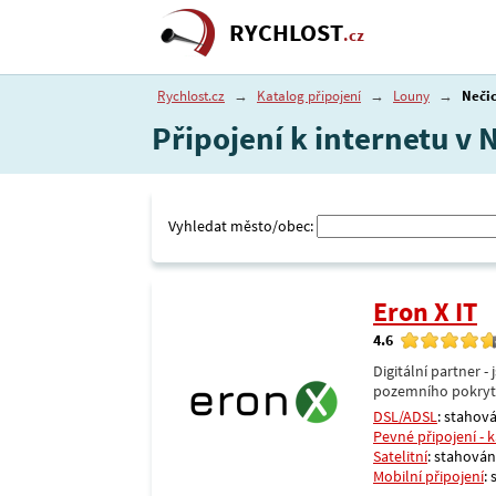
RYCHLOST
.cz
Rychlost.cz
→
Katalog připojení
→
Louny
→
Neči
Připojení k internetu v 
Vyhledat město/obec:
Eron X IT
4.6
Digitální partner 
pozemního pokrytí 
DSL/ADSL
: stahová
Pevné připojení - 
Satelitní
: stahování
Mobilní připojení
: