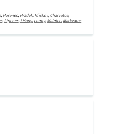
e
,
Hořenec
,
Hrádek
,
Hříškov
,
Charvatce
,
es
,
Lipenec
,
Lišany
,
Louny
,
Malnice
,
Markvarec
,