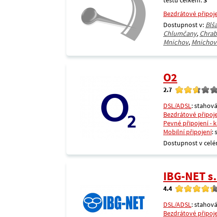
testů celkem:
3
Bezdrátové připoj
Dostupnost v:
Blš
Chlumčany
,
Chrab
Mnichov
,
Mnichov
O2
2.7
DSL/ADSL
: stahová
Bezdrátové připoj
Pevné připojení - 
Mobilní připojení
:
Dostupnost v celé
IBG-NET s.
4.4
DSL/ADSL
: stahová
Bezdrátové připoj