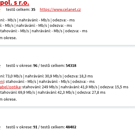
ol. s r.o.
testů celkem:
35
https://www.celanet.cz
ní: - Mb/s | nahrávání: - Mb/s | odezva: - ms
: - Mb/s | nahrávání: - Mb/s | odezva: - ms
 stahování: - Mb/s | nahrávání: - Mb/s | odezva: - ms
m okrese.
testů v okrese:
96
/ testů celkem:
54318
ní: 73,0 Mb/s | nahrávání: 30,9 Mb/s | odezva: 18,3 ms
ení
: stahování: - Mb/s | nahrávání: - Mb/s | odezva: - ms
kabel/optika
: stahování: 249 Mb/s | nahrávání: 41,9 Mb/s | odezva: 15,5 ms
 stahování: 69,9 Mb/s | nahrávání: 42,3 Mb/s | odezva: 27,8 ms
m okrese.
testů v okrese:
91
/ testů celkem:
48402