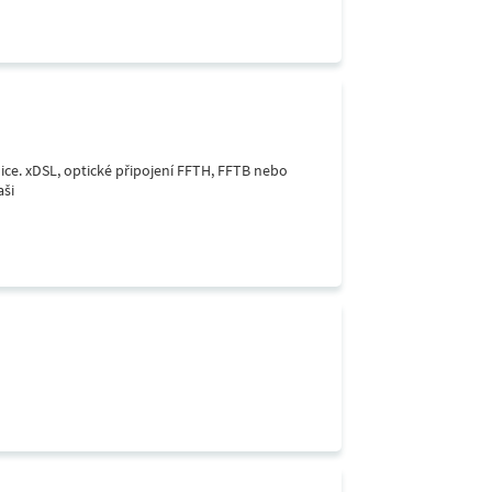
lice. xDSL, optické připojení FFTH, FFTB nebo
aši