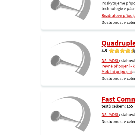
Poskytujeme připoj
technologie v pásm
Bezdrátové připoj
Dostupnost v celé
Quadrupl
4.5
DSL/ADSL
: stahová
Pevné připojení - 
Mobilní připojení
:
Dostupnost v celé
Fast Comm
testů celkem:
155
DSL/ADSL
: stahová
Dostupnost v celé