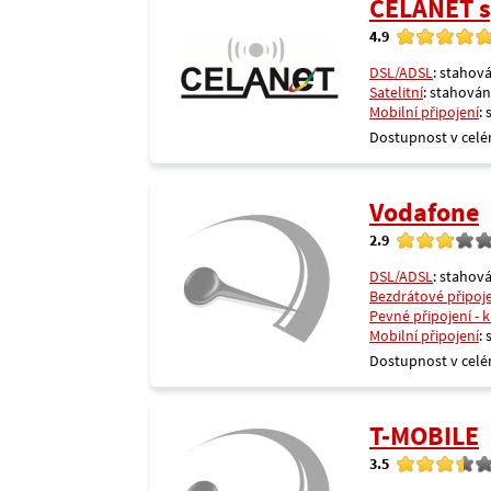
CELANET sp
4.9
DSL/ADSL
: stahová
Satelitní
: stahování
Mobilní připojení
:
Dostupnost v celé
Vodafone
2.9
DSL/ADSL
: stahová
Bezdrátové připoj
Pevné připojení - 
Mobilní připojení
:
Dostupnost v celé
T-MOBILE
3.5