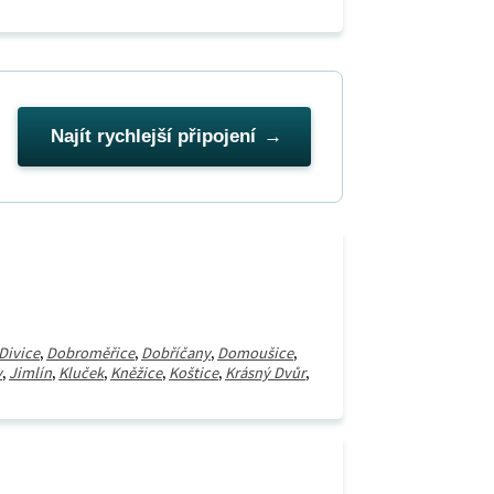
Najít rychlejší připojení
Divice
,
Dobroměřice
,
Dobříčany
,
Domoušice
,
v
,
Jimlín
,
Kluček
,
Kněžice
,
Koštice
,
Krásný Dvůr
,