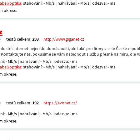
kabel/optika
: stahování: - Mb/s | nahrávání: - Mb/s | odezva: - ms
m okrese.
z
testů celkem:
293
http://www.giganet.cz
hlostní internet nejen do domácnosti, ale také pro firmy v celé České repub
. Kontaktujte nás, pokusíme se Vám nabídnout službu přesně na míru, dle V
ní: - Mb/s | nahrávání: - Mb/s | odezva: - ms
kabel/optika
: stahování: - Mb/s | nahrávání: - Mb/s | odezva: - ms
m okrese.
testů celkem:
192
https://avonet.cz/
ní: - Mb/s | nahrávání: - Mb/s | odezva: - ms
m okrese.