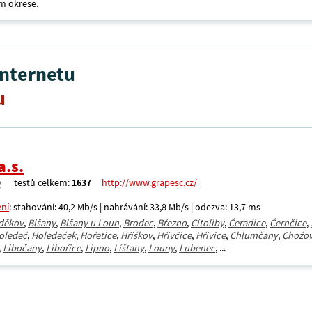
m okrese.
internetu
u
a.s.
testů celkem:
1637
http://www.grapesc.cz/
ení
: stahování: 40,2 Mb/s | nahrávání: 33,8 Mb/s | odezva: 13,7 ms
děkov
,
Blšany
,
Blšany u Loun
,
Brodec
,
Březno
,
Cítoliby
,
Čeradice
,
Černčice
,
oledeč
,
Holedeček
,
Hořetice
,
Hříškov
,
Hřivčice
,
Hřivice
,
Chlumčany
,
Chožo
,
Libočany
,
Libořice
,
Lipno
,
Líšťany
,
Louny
,
Lubenec
, ...