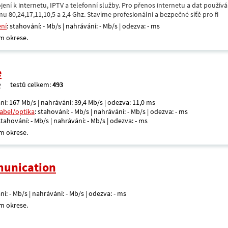
ení k internetu, IPTV a telefonní služby. Pro přenos internetu a dat použív
u 80,24,17,11,10,5 a 2,4 Ghz. Stavíme profesionální a bezpečné síťě pro fi
ení
: stahování: - Mb/s | nahrávání: - Mb/s | odezva: - ms
m okrese.
e
testů celkem:
493
ní: 167 Mb/s | nahrávání: 39,4 Mb/s | odezva: 11,0 ms
kabel/optika
: stahování: - Mb/s | nahrávání: - Mb/s | odezva: - ms
 stahování: - Mb/s | nahrávání: - Mb/s | odezva: - ms
m okrese.
unication
ní: - Mb/s | nahrávání: - Mb/s | odezva: - ms
m okrese.