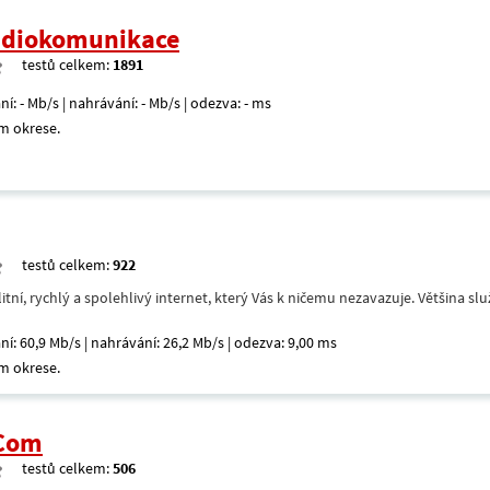
radiokomunikace
testů celkem:
1891
ní: - Mb/s | nahrávání: - Mb/s | odezva: - ms
m okrese.
testů celkem:
922
itní, rychlý a spolehlivý internet, který Vás k ničemu nezavazuje. Většina s
ní: 60,9 Mb/s | nahrávání: 26,2 Mb/s | odezva: 9,00 ms
m okrese.
.Com
testů celkem:
506