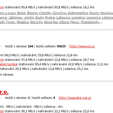
ení
: stahování: 95,4 Mb/s | nahrávání: 95,8 Mb/s | odezva: 16,2 ms
any u Loun
,
Brloh
,
Březno
,
Cítoliby
,
Černčice
,
Dobroměřice
,
Donín
,
Hnojnic
erce
,
Jablonec
,
Jimlín
,
Kozly
,
Kystra
,
Lahovice
,
Lenešice
,
Levonice
,
Libčev
ský Týnec
,
Mradice
,
Nečichy
,
Nová Ves
,
Obora
,
Peruc
,
Postoloprty
, ...
testů v okrese:
104
/ testů celkem:
99659
http://www.o2.cz
ní: 66,0 Mb/s | nahrávání: 25,6 Mb/s | odezva: 12,8 ms
ení
: stahování: 37,4 Mb/s | nahrávání: 12,8 Mb/s | odezva: 26,7 ms
kabel/optika
: stahování: 95,4 Mb/s | nahrávání: 42,0 Mb/s | odezva: 12,3 ms
 stahování: 29,3 Mb/s | nahrávání: 12,8 Mb/s | odezva: 25,1 ms
m okrese.
r.o.
testů v okrese:
3
/ testů celkem:
4
http://www.ibg-net.cz
ní: - Mb/s | nahrávání: - Mb/s | odezva: - ms
ení
: stahování: 36,1 Mb/s | nahrávání: 22,1 Mb/s | odezva: 22,0 ms