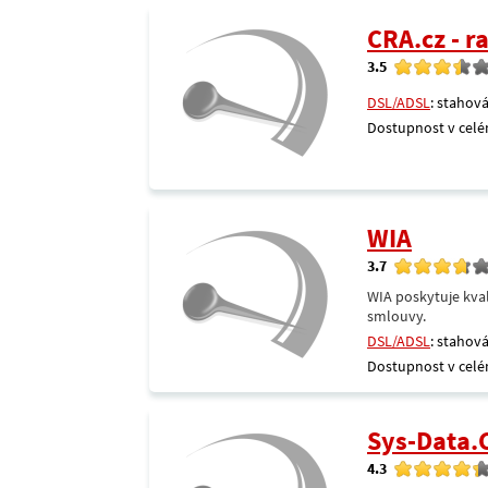
CRA.cz - 
3.5
DSL/ADSL
: stahová
Dostupnost v celé
WIA
3.7
WIA poskytuje kval
smlouvy.
DSL/ADSL
: stahová
Dostupnost v celé
Sys-Data
4.3