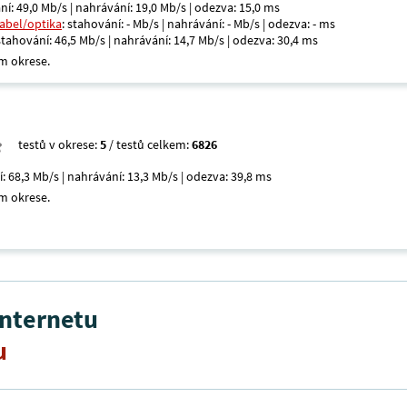
ní: 49,0 Mb/s | nahrávání: 19,0 Mb/s | odezva: 15,0 ms
kabel/optika
: stahování: - Mb/s | nahrávání: - Mb/s | odezva: - ms
 stahování: 46,5 Mb/s | nahrávání: 14,7 Mb/s | odezva: 30,4 ms
m okrese.
testů v okrese:
5
/ testů celkem:
6826
í: 68,3 Mb/s | nahrávání: 13,3 Mb/s | odezva: 39,8 ms
m okrese.
internetu
u