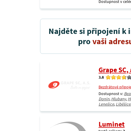
Dostupnost v celé
Najděte si připojení k 
pro
vaši adres
Grape SC, 
3.8
Bezdrátové připoj
Dostupnost v:
Bez
Donín
,
Hlubany
,
H
Lenešice
,
Liběšice
Luminet