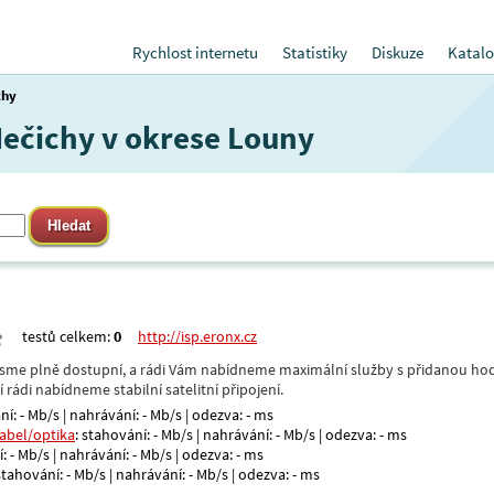
Rychlost internetu
Statistiky
Diskuze
Katalo
chy
Nečichy v okrese Louny
testů celkem:
0
http://isp.eronx.cz
- jsme plně dostupní, a rádi Vám nabídneme maximální služby s přidanou hod
rádi nabídneme stabilní satelitní připojení.
ní: - Mb/s | nahrávání: - Mb/s | odezva: - ms
kabel/optika
: stahování: - Mb/s | nahrávání: - Mb/s | odezva: - ms
: - Mb/s | nahrávání: - Mb/s | odezva: - ms
 stahování: - Mb/s | nahrávání: - Mb/s | odezva: - ms