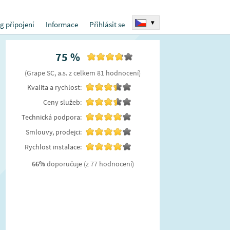
▾
g připojení
Informace
Přihlásit se
75
%
(
Grape SC, a.s.
z celkem
81
hodnocení
)
Kvalita a rychlost:
Ceny služeb:
Technická podpora:
Smlouvy, prodejci:
Rychlost instalace:
66
%
doporučuje
(z 77 hodnocení)