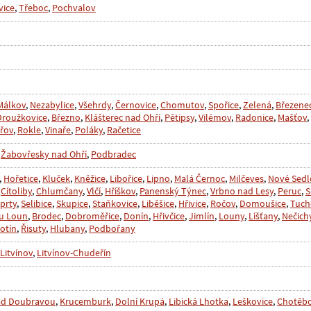
vice
,
Třeboc
,
Pochvalov
Málkov
,
Nezabylice
,
Všehrdy
,
Černovice
,
Chomutov
,
Spořice
,
Zelená
,
Březene
Droužkovice
,
Březno
,
Klášterec nad Ohří
,
Pětipsy
,
Vilémov
,
Radonice
,
Mašťov
,
řov
,
Rokle
,
Vinaře
,
Poláky
,
Račetice
,
Žabovřesky nad Ohří
,
Podbradec
,
Hořetice
,
Kluček
,
Kněžice
,
Libořice
,
Lipno
,
Malá Černoc
,
Milčeves
,
Nové Sedl
,
Cítoliby
,
Chlumčany
,
Vlčí
,
Hříškov
,
Panenský Týnec
,
Vrbno nad Lesy
,
Peruc
,
S
prty
,
Selibice
,
Skupice
,
Staňkovice
,
Liběšice
,
Hřivice
,
Ročov
,
Domoušice
,
Tuch
 u Loun
,
Brodec
,
Dobroměřice
,
Donín
,
Hřivčice
,
Jimlín
,
Louny
,
Líšťany
,
Nečich
otín
,
Řisuty
,
Hlubany
,
Podbořany
 Litvínov
,
Litvínov-Chudeřín
ad Doubravou
,
Krucemburk
,
Dolní Krupá
,
Libická Lhotka
,
Leškovice
,
Chotěb