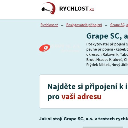
RYCHLOST
.cz
Rychlost.cz
→
Poskytovatelé připojení
→
Grape SC, a
Grape SC, a
Poskytovatel připojení Gr
pevné připojení - kabel/
okresech Rakovník, Tábor
Brod, Hradec Králové, C
Frýdek-Místek, Nový Jičín
Najděte si připojení k 
pro
vaši adresu
Jak si stojí Grape SC, a.s. v testech rych