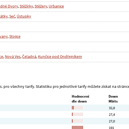
dné Dvory
,
Stěžírky
,
Stěžery
,
Urbanice
átky
,
Seč
,
Ústupky
vany
,
Stojice
ce
,
Nová Ves
,
Čeladná
,
Kunčice pod Ondřejníkem
. pro všechny tarify. Statistiku pro jednotlivé tarify můžete získat na stránce
Hodnocení
Down
dle down
Mbits
32,8
27,4
27,0
191