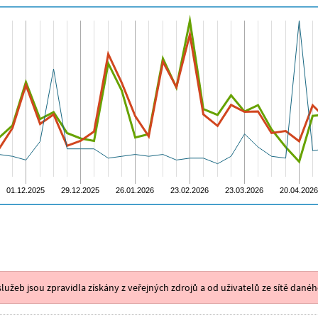
lužeb jsou zpravidla získány z veřejných zdrojů a od uživatelů ze sítě danéh