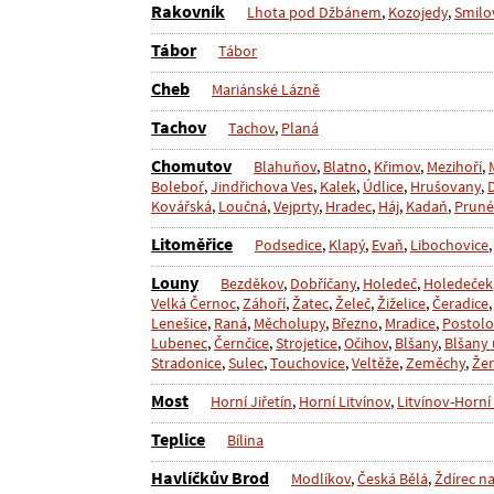
Rakovník
Lhota pod Džbánem
,
Kozojedy
,
Smilo
Tábor
Tábor
Cheb
Mariánské Lázně
Tachov
Tachov
,
Planá
Chomutov
Blahuňov
,
Blatno
,
Křimov
,
Mezihoří
,
Boleboř
,
Jindřichova Ves
,
Kalek
,
Údlice
,
Hrušovany
,
Kovářská
,
Loučná
,
Vejprty
,
Hradec
,
Háj
,
Kadaň
,
Pruné
Litoměřice
Podsedice
,
Klapý
,
Evaň
,
Libochovice
Louny
Bezděkov
,
Dobříčany
,
Holedeč
,
Holedeček
Velká Černoc
,
Záhoří
,
Žatec
,
Želeč
,
Žiželice
,
Čeradice
Lenešice
,
Raná
,
Měcholupy
,
Březno
,
Mradice
,
Postolo
Lubenec
,
Černčice
,
Strojetice
,
Očihov
,
Blšany
,
Blšany
Stradonice
,
Sulec
,
Touchovice
,
Veltěže
,
Zeměchy
,
Žer
Most
Horní Jiřetín
,
Horní Litvínov
,
Litvínov-Horní
Teplice
Bílina
Havlíčkův Brod
Modlíkov
,
Česká Bělá
,
Ždírec n