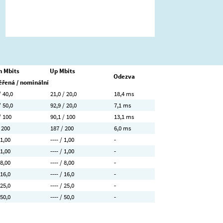
 Mbits
Up Mbits
Odezva
řená / nominální
/ 40,0
21,0 / 20,0
18,4 ms
/ 50,0
92,9 / 20,0
7,1 ms
/ 100
90,1 / 100
13,1 ms
 200
187 / 200
6,0 ms
 1,00
---- / 1,00
-
 1,00
---- / 1,00
-
 8,00
---- / 8,00
-
 16,0
---- / 16,0
-
 25,0
---- / 25,0
-
 50,0
---- / 50,0
-