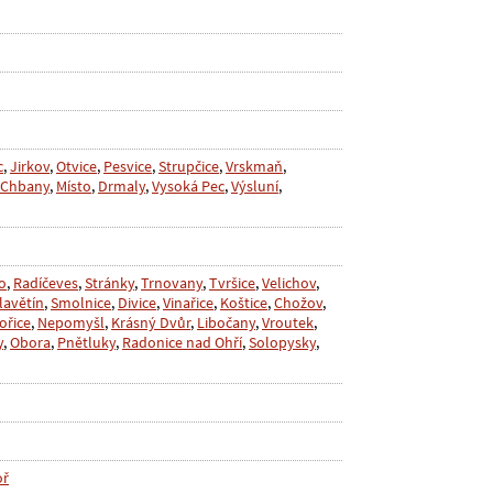
c
,
Jirkov
,
Otvice
,
Pesvice
,
Strupčice
,
Vrskmaň
,
Chbany
,
Místo
,
Drmaly
,
Vysoká Pec
,
Výsluní
,
o
,
Radíčeves
,
Stránky
,
Trnovany
,
Tvršice
,
Velichov
,
lavětín
,
Smolnice
,
Divice
,
Vinařice
,
Koštice
,
Chožov
,
ořice
,
Nepomyšl
,
Krásný Dvůr
,
Libočany
,
Vroutek
,
y
,
Obora
,
Pnětluky
,
Radonice nad Ohří
,
Solopysky
,
oř