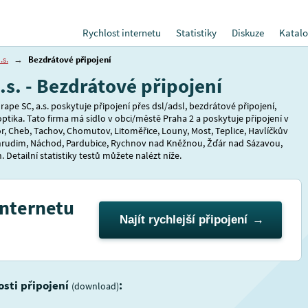
Rychlost internetu
Statistiky
Diskuze
Katalo
.s.
→
Bezdrátové připojení
.s. - Bezdrátové připojení
ape SC, a.s. poskytuje připojení přes dsl/adsl, bezdrátové připojení,
optika. Tato firma má sídlo v obci/městě Praha 2 a poskytuje připojení v
, Cheb, Tachov, Chomutov, Litoměřice, Louny, Most, Teplice, Havlíčkův
hrudim, Náchod, Pardubice, Rychnov nad Kněžnou, Žďár nad Sázavou,
. Detailní statistiky testů můžete nalézt níže.
internetu
Najít rychlejší připojení
losti připojení
:
(download)