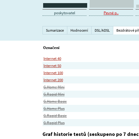
poskytovatel
Pevné p..
Sumarizace
Hodnocení
DSL/ADSL
Bezdrátové př
Označení
Internet 40
Internet 50
Internet 100
Internet 200
G.Home Mini
G.Rapid Mini
G.Home Basic
G.Home Plus
G.Rapid Basic
G.Rapid Plus
Graf historie testů (seskupeno po 7 dnec