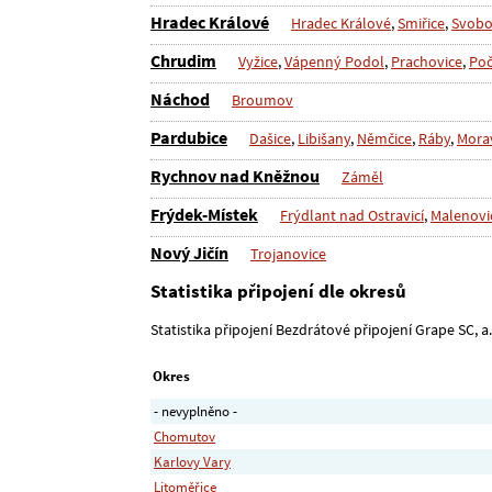
Hradec Králové
Hradec Králové
,
Smiřice
,
Svobo
Chrudim
Vyžice
,
Vápenný Podol
,
Prachovice
,
Poč
Náchod
Broumov
Pardubice
Dašice
,
Libišany
,
Němčice
,
Ráby
,
Mora
Rychnov nad Kněžnou
Záměl
Frýdek-Místek
Frýdlant nad Ostravicí
,
Malenovi
Nový Jičín
Trojanovice
Statistika připojení dle okresů
Statistika připojení Bezdrátové připojení Grape SC, a.s
Okres
- nevyplněno -
Chomutov
Karlovy Vary
Litoměřice