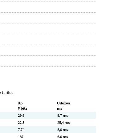
 tarifu.
Up
Odezva
Mbits
ms
29,6
8,7 ms
22,5
25,4 ms
7,74
8,0 ms
187
6,0 ms