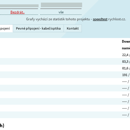
Bezdrát..
vše
Grafy vychází ze statistik tohoto projektu -
speedtest
rychlost.cz.
ipojení
Pevné připojení - kabel/optika
Kontakt
Down
namě
22,4 
83,3 
81,6 
191 /
---- /
---- /
---- /
---- /
---- /
---- /
h)