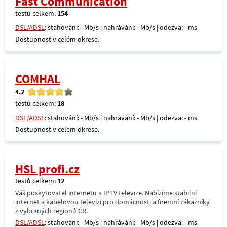
Fast Communication
testů celkem:
154
DSL/ADSL
: stahování: - Mb/s | nahrávání: - Mb/s | odezva: - ms
Dostupnost v celém okrese.
COMHAL
4.2
testů celkem:
18
DSL/ADSL
: stahování: - Mb/s | nahrávání: - Mb/s | odezva: - ms
Dostupnost v celém okrese.
HSL profi.cz
testů celkem:
12
Váš poskytovatel internetu a IPTV televize. Nabízíme stabilní
internet a kabelovou televizi pro domácnosti a firemní zákazníky
z vybraných regionů ČR.
DSL/ADSL
: stahování: - Mb/s | nahrávání: - Mb/s | odezva: - ms