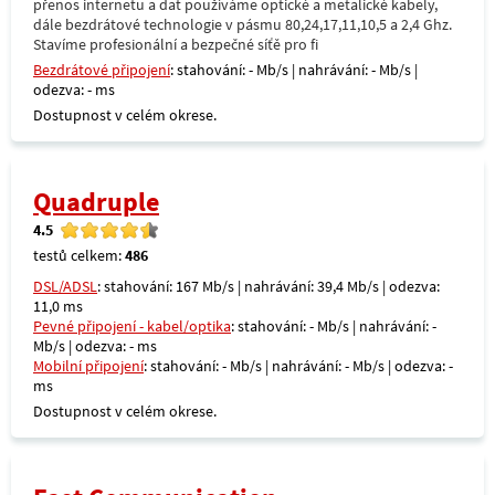
přenos internetu a dat používáme optické a metalické kabely,
dále bezdrátové technologie v pásmu 80,24,17,11,10,5 a 2,4 Ghz.
Stavíme profesionální a bezpečné síťě pro fi
Bezdrátové připojení
: stahování: - Mb/s | nahrávání: - Mb/s |
odezva: - ms
Dostupnost v celém okrese.
Quadruple
4.5
testů celkem:
486
DSL/ADSL
: stahování: 167 Mb/s | nahrávání: 39,4 Mb/s | odezva:
11,0 ms
Pevné připojení - kabel/optika
: stahování: - Mb/s | nahrávání: -
Mb/s | odezva: - ms
Mobilní připojení
: stahování: - Mb/s | nahrávání: - Mb/s | odezva: -
ms
Dostupnost v celém okrese.