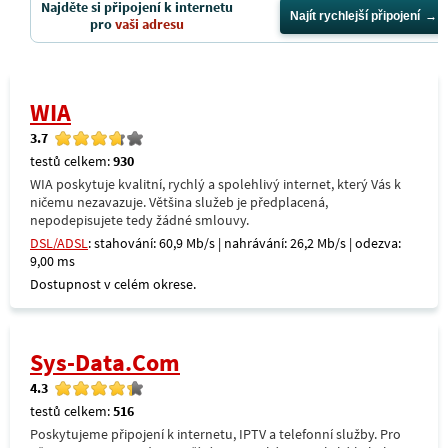
Najděte si připojení k internetu
Najít rychlejší připojení
pro
vaši adresu
WIA
3.7
testů celkem:
930
WIA poskytuje kvalitní, rychlý a spolehlivý internet, který Vás k
ničemu nezavazuje. Většina služeb je předplacená,
nepodepisujete tedy žádné smlouvy.
DSL/ADSL
: stahování: 60,9 Mb/s | nahrávání: 26,2 Mb/s | odezva:
9,00 ms
Dostupnost v celém okrese.
Sys-Data.Com
4.3
testů celkem:
516
Poskytujeme připojení k internetu, IPTV a telefonní služby. Pro