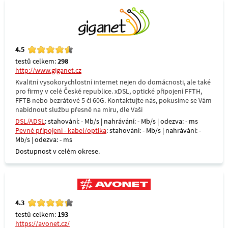
4.5
testů celkem:
298
http://www.giganet.cz
Kvalitní vysokorychlostní internet nejen do domácnosti, ale také
pro firmy v celé České republice. xDSL, optické připojení FFTH,
FFTB nebo bezrátové 5 či 60G. Kontaktujte nás, pokusíme se Vám
nabídnout službu přesně na míru, dle Vaši
DSL/ADSL
: stahování: - Mb/s | nahrávání: - Mb/s | odezva: - ms
Pevné připojení - kabel/optika
: stahování: - Mb/s | nahrávání: -
Mb/s | odezva: - ms
Dostupnost v celém okrese.
4.3
testů celkem:
193
https://avonet.cz/