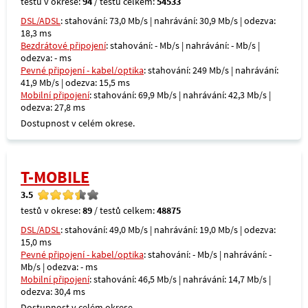
testů v okrese:
94
/ testů celkem:
54533
DSL/ADSL
: stahování: 73,0 Mb/s | nahrávání: 30,9 Mb/s | odezva:
18,3 ms
Bezdrátové připojení
: stahování: - Mb/s | nahrávání: - Mb/s |
odezva: - ms
Pevné připojení - kabel/optika
: stahování: 249 Mb/s | nahrávání:
41,9 Mb/s | odezva: 15,5 ms
Mobilní připojení
: stahování: 69,9 Mb/s | nahrávání: 42,3 Mb/s |
odezva: 27,8 ms
Dostupnost v celém okrese.
T-MOBILE
3.5
testů v okrese:
89
/ testů celkem:
48875
DSL/ADSL
: stahování: 49,0 Mb/s | nahrávání: 19,0 Mb/s | odezva:
15,0 ms
Pevné připojení - kabel/optika
: stahování: - Mb/s | nahrávání: -
Mb/s | odezva: - ms
Mobilní připojení
: stahování: 46,5 Mb/s | nahrávání: 14,7 Mb/s |
odezva: 30,4 ms
Dostupnost v celém okrese.