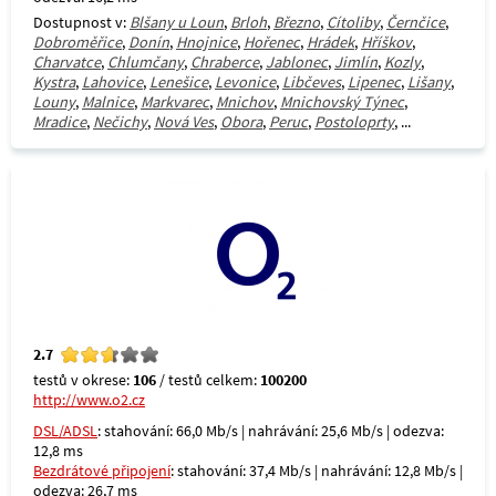
Dostupnost v:
Blšany u Loun
,
Brloh
,
Březno
,
Cítoliby
,
Černčice
,
Dobroměřice
,
Donín
,
Hnojnice
,
Hořenec
,
Hrádek
,
Hříškov
,
Charvatce
,
Chlumčany
,
Chraberce
,
Jablonec
,
Jimlín
,
Kozly
,
Kystra
,
Lahovice
,
Lenešice
,
Levonice
,
Libčeves
,
Lipenec
,
Lišany
,
Louny
,
Malnice
,
Markvarec
,
Mnichov
,
Mnichovský Týnec
,
Mradice
,
Nečichy
,
Nová Ves
,
Obora
,
Peruc
,
Postoloprty
, ...
2.7
testů v okrese:
106
/ testů celkem:
100200
http://www.o2.cz
DSL/ADSL
: stahování: 66,0 Mb/s | nahrávání: 25,6 Mb/s | odezva:
12,8 ms
Bezdrátové připojení
: stahování: 37,4 Mb/s | nahrávání: 12,8 Mb/s |
odezva: 26,7 ms