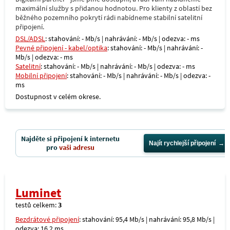
maximální služby s přidanou hodnotou. Pro klienty z oblastí bez
běžného pozemního pokrytí rádi nabídneme stabilní satelitní
připojení.
DSL/ADSL
: stahování: - Mb/s | nahrávání: - Mb/s | odezva: - ms
Pevné připojení - kabel/optika
: stahování: - Mb/s | nahrávání: -
Mb/s | odezva: - ms
Satelitní
: stahování: - Mb/s | nahrávání: - Mb/s | odezva: - ms
Mobilní připojení
: stahování: - Mb/s | nahrávání: - Mb/s | odezva: -
ms
Dostupnost v celém okrese.
Najděte si připojení k internetu
Najít rychlejší připojení
pro
vaši adresu
Luminet
testů celkem:
3
Bezdrátové připojení
: stahování: 95,4 Mb/s | nahrávání: 95,8 Mb/s |
odezva: 16,2 ms