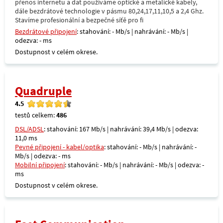
přenos internetu a dat používáme optické a metalické kabely,
dále bezdrátové technologie v pásmu 80,24,17,11,10,5 a 2,4 Ghz.
Stavíme profesionální a bezpečné síťě pro fi
Bezdrátové připojení
: stahování: - Mb/s | nahrávání: - Mb/s |
odezva: - ms
Dostupnost v celém okrese.
Quadruple
4.5
testů celkem:
486
DSL/ADSL
: stahování: 167 Mb/s | nahrávání: 39,4 Mb/s | odezva:
11,0 ms
Pevné připojení - kabel/optika
: stahování: - Mb/s | nahrávání: -
Mb/s | odezva: - ms
Mobilní připojení
: stahování: - Mb/s | nahrávání: - Mb/s | odezva: -
ms
Dostupnost v celém okrese.