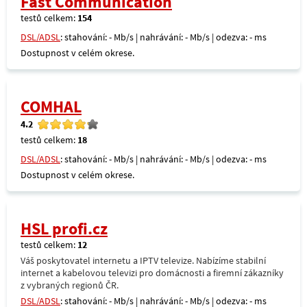
Fast Communication
testů celkem:
154
DSL/ADSL
: stahování: - Mb/s | nahrávání: - Mb/s | odezva: - ms
Dostupnost v celém okrese.
COMHAL
4.2
testů celkem:
18
DSL/ADSL
: stahování: - Mb/s | nahrávání: - Mb/s | odezva: - ms
Dostupnost v celém okrese.
HSL profi.cz
testů celkem:
12
Váš poskytovatel internetu a IPTV televize. Nabízíme stabilní
internet a kabelovou televizi pro domácnosti a firemní zákazníky
z vybraných regionů ČR.
DSL/ADSL
: stahování: - Mb/s | nahrávání: - Mb/s | odezva: - ms