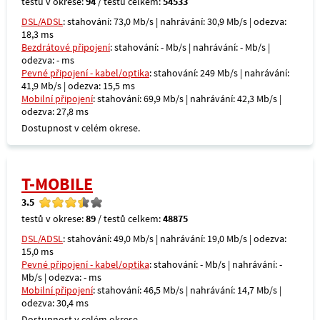
testů v okrese:
94
/ testů celkem:
54533
DSL/ADSL
: stahování: 73,0 Mb/s | nahrávání: 30,9 Mb/s | odezva:
18,3 ms
Bezdrátové připojení
: stahování: - Mb/s | nahrávání: - Mb/s |
odezva: - ms
Pevné připojení - kabel/optika
: stahování: 249 Mb/s | nahrávání:
41,9 Mb/s | odezva: 15,5 ms
Mobilní připojení
: stahování: 69,9 Mb/s | nahrávání: 42,3 Mb/s |
odezva: 27,8 ms
Dostupnost v celém okrese.
T-MOBILE
3.5
testů v okrese:
89
/ testů celkem:
48875
DSL/ADSL
: stahování: 49,0 Mb/s | nahrávání: 19,0 Mb/s | odezva:
15,0 ms
Pevné připojení - kabel/optika
: stahování: - Mb/s | nahrávání: -
Mb/s | odezva: - ms
Mobilní připojení
: stahování: 46,5 Mb/s | nahrávání: 14,7 Mb/s |
odezva: 30,4 ms
Dostupnost v celém okrese.