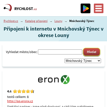
RYCHLOST
.cz
Rychlost.cz
→
Katalog připojení
→
Louny
→
Mnichovský Týnec
Připojení k internetu v Mnichovský Týnec v
okrese Louny
Vyhledat město/obec:
4.6
testů celkem:
1
http://isp.eronx.cz
Digitální partner - jsme plně dostupní, a rádi Vám nabídneme