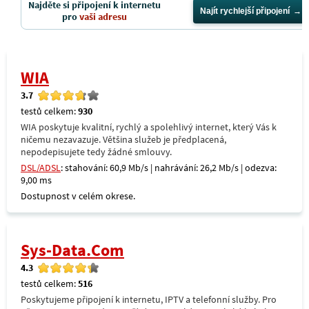
Najděte si připojení k internetu
Najít rychlejší připojení
pro
vaši adresu
WIA
3.7
testů celkem:
930
WIA poskytuje kvalitní, rychlý a spolehlivý internet, který Vás k
ničemu nezavazuje. Většina služeb je předplacená,
nepodepisujete tedy žádné smlouvy.
DSL/ADSL
: stahování: 60,9 Mb/s | nahrávání: 26,2 Mb/s | odezva:
9,00 ms
Dostupnost v celém okrese.
Sys-Data.Com
4.3
testů celkem:
516
Poskytujeme připojení k internetu, IPTV a telefonní služby. Pro