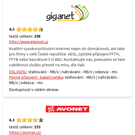
4.5
testů celkem:
298
http://www.giganet.cz
Kvalitní vysokorychlostní internet nejen do domácnosti, ale také
pro firmy v celé České republice. xDSL, optické připojení FFTH,
FFTB nebo bezrátové 5 či 60G. Kontaktujte nás, pokusíme se Vám
nabídnout službu přesně na míru, dle Vaši
DSL/ADSL
: stahování: - Mb/s | nahrávání: - Mb/s | odezva: - ms
Pevné připojení - kabel/optika
: stahování: - Mb/s | nahrávání: -
Mb/s | odezva: - ms
Dostupnost v celém okrese.
4.3
testů celkem:
193
https://avonet.cz/