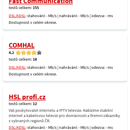
Fast Communication
testů celkem:
155
DSL/ADSL
: stahování: - Mb/s | nahrávání: - Mb/s | odezva: - ms
Dostupnost v celém okrese.
COMHAL
4.2
testů celkem:
18
DSL/ADSL
: stahování: - Mb/s | nahrávání: - Mb/s | odezva: - ms
Dostupnost v celém okrese.
HSL profi.cz
testů celkem:
12
Váš poskytovatel internetu a IPTV televize. Nabízíme stabilní
internet a kabelovou televizi pro domácnosti a firemní zákazníky
z vybraných regionů ČR.
DSL/ADSL
: stahování: - Mb/s | nahrávání: - Mb/s | odezva: - ms