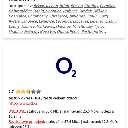
Dostupnost v:
Blšany u Loun
,
Brloh
,
Březno
,
Cítoliby
,
Černčice
,
Dobroměřice
,
Donín
,
Hnojnice
,
Hořenec
,
Hrádek
,
Hříškov
,
Charvatce
,
Chlumčany
,
Chraberce
,
Jablonec
,
Jimlín
,
Kozly
,
Kystra
,
Lahovice
,
Lenešice
,
Levonice
,
Libčeves
,
Lipenec
,
Lišany
,
Louny
,
Malnice
,
Markvarec
,
Mnichov
,
Mnichovský Týnec
,
Mradice
,
Nečichy
,
Nová Ves
,
Obora
,
Peruc
,
Postoloprty
, ...
2.7
testů v okrese:
104
/ testů celkem:
99659
http://www.o2.cz
DSL/ADSL
: stahování: 66,0 Mb/s | nahrávání: 25,6 Mb/s | odezva:
12,8 ms
Bezdrátové připojení
: stahování: 37,4 Mb/s | nahrávání: 12,8 Mb/s |
odezva: 26,7 ms