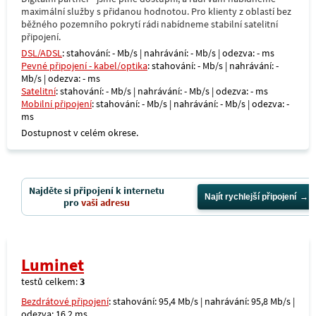
maximální služby s přidanou hodnotou. Pro klienty z oblastí bez
běžného pozemního pokrytí rádi nabídneme stabilní satelitní
připojení.
DSL/ADSL
: stahování: - Mb/s | nahrávání: - Mb/s | odezva: - ms
Pevné připojení - kabel/optika
: stahování: - Mb/s | nahrávání: -
Mb/s | odezva: - ms
Satelitní
: stahování: - Mb/s | nahrávání: - Mb/s | odezva: - ms
Mobilní připojení
: stahování: - Mb/s | nahrávání: - Mb/s | odezva: -
ms
Dostupnost v celém okrese.
Najděte si připojení k internetu
Najít rychlejší připojení
pro
vaši adresu
Luminet
testů celkem:
3
Bezdrátové připojení
: stahování: 95,4 Mb/s | nahrávání: 95,8 Mb/s |
odezva: 16,2 ms