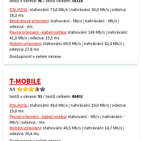
testů v okrese:
96
/ testů celkem:
54318
DSL/ADSL
: stahování: 73,0 Mb/s | nahrávání: 30,9 Mb/s | odezva:
18,3 ms
Bezdrátové připojení
: stahování: - Mb/s | nahrávání: - Mb/s |
odezva: - ms
Pevné připojení - kabel/optika
: stahování: 249 Mb/s | nahrávání:
41,9 Mb/s | odezva: 15,5 ms
Mobilní připojení
: stahování: 69,9 Mb/s | nahrávání: 42,3 Mb/s |
odezva: 27,8 ms
Dostupnost v celém okrese.
T-MOBILE
3.5
testů v okrese:
91
/ testů celkem:
48402
DSL/ADSL
: stahování: 49,0 Mb/s | nahrávání: 19,0 Mb/s | odezva:
15,0 ms
Pevné připojení - kabel/optika
: stahování: - Mb/s | nahrávání: -
Mb/s | odezva: - ms
Mobilní připojení
: stahování: 46,5 Mb/s | nahrávání: 14,7 Mb/s |
odezva: 30,4 ms
Dostupnost v celém okrese.