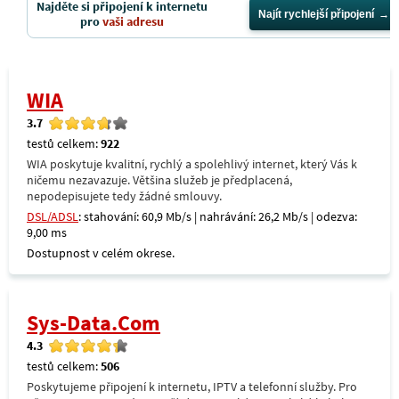
Najděte si připojení k internetu
Najít rychlejší připojení
pro
vaši adresu
WIA
3.7
testů celkem:
922
WIA poskytuje kvalitní, rychlý a spolehlivý internet, který Vás k
ničemu nezavazuje. Většina služeb je předplacená,
nepodepisujete tedy žádné smlouvy.
DSL/ADSL
: stahování: 60,9 Mb/s | nahrávání: 26,2 Mb/s | odezva:
9,00 ms
Dostupnost v celém okrese.
Sys-Data.Com
4.3
testů celkem:
506
Poskytujeme připojení k internetu, IPTV a telefonní služby. Pro