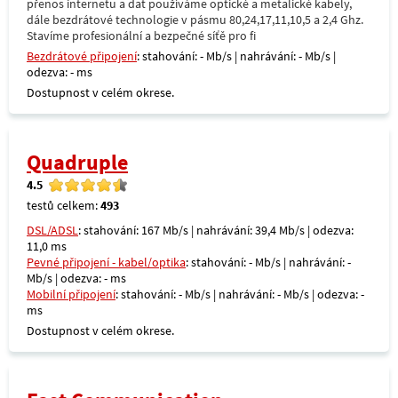
přenos internetu a dat používáme optické a metalické kabely,
dále bezdrátové technologie v pásmu 80,24,17,11,10,5 a 2,4 Ghz.
Stavíme profesionální a bezpečné síťě pro fi
Bezdrátové připojení
: stahování: - Mb/s | nahrávání: - Mb/s |
odezva: - ms
Dostupnost v celém okrese.
Quadruple
4.5
testů celkem:
493
DSL/ADSL
: stahování: 167 Mb/s | nahrávání: 39,4 Mb/s | odezva:
11,0 ms
Pevné připojení - kabel/optika
: stahování: - Mb/s | nahrávání: -
Mb/s | odezva: - ms
Mobilní připojení
: stahování: - Mb/s | nahrávání: - Mb/s | odezva: -
ms
Dostupnost v celém okrese.