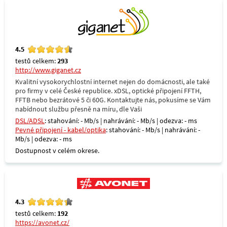
4.5
testů celkem:
293
http://www.giganet.cz
Kvalitní vysokorychlostní internet nejen do domácnosti, ale také
pro firmy v celé České republice. xDSL, optické připojení FFTH,
FFTB nebo bezrátové 5 či 60G. Kontaktujte nás, pokusíme se Vám
nabídnout službu přesně na míru, dle Vaši
DSL/ADSL
: stahování: - Mb/s | nahrávání: - Mb/s | odezva: - ms
Pevné připojení - kabel/optika
: stahování: - Mb/s | nahrávání: -
Mb/s | odezva: - ms
Dostupnost v celém okrese.
4.3
testů celkem:
192
https://avonet.cz/