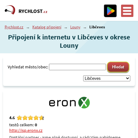
RYCHLOST
.cz
Rychlost.cz
→
Katalog připojení
→
Louny
→
Libčeves
Připojení k internetu v Libčeves v okrese
Louny
Vyhledat město/obec:
4.6
testů celkem:
0
http://isp.eronx.cz
Digitální partner - jsme plně dostupní, a rádi Vám nabídneme