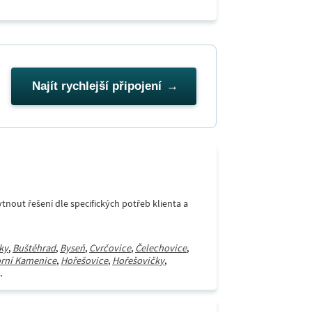
Najít rychlejší připojení
ytnout řešení dle specifických potřeb klienta a
ky
,
Buštěhrad
,
Byseň
,
Cvrčovice
,
Čelechovice
,
rní Kamenice
,
Hořešovice
,
Hořešovičky
,
.