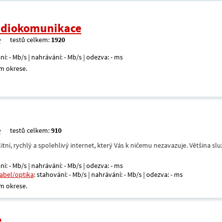
radiokomunikace
testů celkem:
1920
ní: - Mb/s | nahrávání: - Mb/s | odezva: - ms
m okrese.
testů celkem:
910
itní, rychlý a spolehlivý internet, který Vás k ničemu nezavazuje. Většina s
ní: - Mb/s | nahrávání: - Mb/s | odezva: - ms
kabel/optika
: stahování: - Mb/s | nahrávání: - Mb/s | odezva: - ms
m okrese.
e