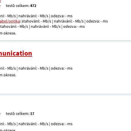
testů celkem:
472
ní: - Mb/s | nahrávání: - Mb/s | odezva: - ms
kabel/optika
: stahování: - Mb/s | nahrávání: - Mb/s | odezva: - ms
 stahování: - Mb/s | nahrávání: - Mb/s | odezva: - ms
m okrese.
unication
ní: - Mb/s | nahrávání: - Mb/s | odezva: - ms
m okrese.
testů celkem:
17
ní: - Mb/s | nahrávání: - Mb/s | odezva: - ms
m okrese.