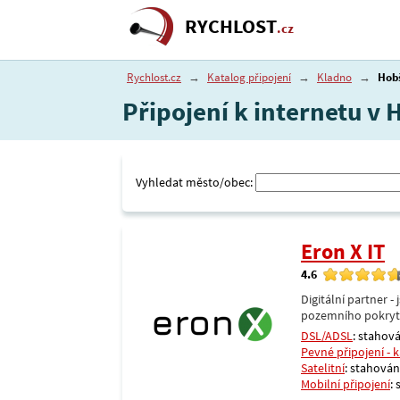
RYCHLOST
.cz
Rychlost.cz
→
Katalog připojení
→
Kladno
→
Hob
Připojení k internetu v
Vyhledat město/obec:
Eron X IT
4.6
Digitální partner 
pozemního pokrytí 
DSL/ADSL
: stahová
Pevné připojení - 
Satelitní
: stahování
Mobilní připojení
: