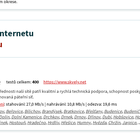
m okrese.
internetu
u
testů celkem:
400
https://www.skvely.net
přednosti naší sítě patří kvalitní a rychlá technická podpora, schopnost posk
hovaná páteřní síť.
ení
: stahování: 27,0 Mb/s | nahrávání: 10,8 Mb/s | odezva: 19,6 ms
ov
,
Beřovice
,
Bílichov
,
Brandýsek
,
Bratkovice
,
Břešťany
,
Budenice
,
Budenič
Dolín
,
Dolní Kamenice
,
Drchkov
,
Drnek
,
Drnov
,
Dřínov
,
Dubí
,
Hobšovice
,
Ho
ínek
,
Hostouň
,
Hradečno
,
Hrdlív
,
Hřešice
,
Humny
,
Hvězda
,
Chržín
,
Jarpice
, ..