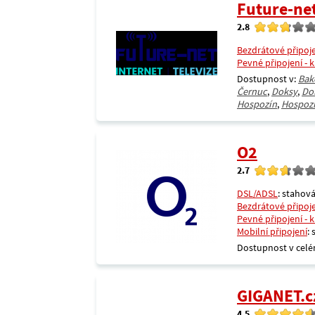
Future-ne
2.8
Bezdrátové připoj
Pevné připojení - 
Dostupnost v:
Bak
Černuc
,
Doksy
,
Do
Hospozín
,
Hospoz
O2
2.7
DSL/ADSL
: stahová
Bezdrátové připoj
Pevné připojení - 
Mobilní připojení
:
Dostupnost v celé
GIGANET.c
4.5