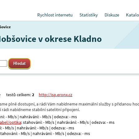
Rychlost internetu
Statistiky
Diskuze
Katalo
šovice
 Hobšovice v okrese Kladno
testů celkem:
2
http://isp.eronx.cz
- jsme plně dostupní, a rádi Vám nabídneme maximální služby s přidanou hod
rádi nabídneme stabilní satelitní připojení.
ní: - Mb/s | nahrávání: - Mb/s | odezva: - ms
kabel/optika
: stahování: - Mb/s | nahrávání: - Mb/s | odezva: - ms
: - Mb/s | nahrávání: - Mb/s | odezva: - ms
 stahování: - Mb/s | nahrávání: - Mb/s | odezva: - ms