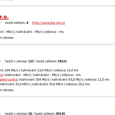
r.o.
testů celkem:
4
http://www.ibg-net.cz
ní: - Mb/s | nahrávání: - Mb/s | odezva: - ms
m okrese.
testů v okrese:
125
/ testů celkem:
54521
ní: 104 Mb/s | nahrávání: 23,0 Mb/s | odezva: 13,4 ms
ení
: stahování: - Mb/s | nahrávání: - Mb/s | odezva: - ms
kabel/optika
: stahování: 354 Mb/s | nahrávání: 63,8 Mb/s | odezva: 12,5 ms
 stahování: 32,4 Mb/s | nahrávání: 20,8 Mb/s | odezva: 29,3 ms
m okrese.
testů v okrese:
58
/ testů celkem:
49130