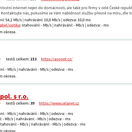
hlostní internet nejen do domácnosti, ale také pro firmy v celé České repub
. Kontaktujte nás, pokusíme se Vám nabídnout službu přesně na míru, dle V
ní: 54,1 Mb/s | nahrávání: 10,0 Mb/s | odezva: 10,0 ms
kabel/optika
: stahování: - Mb/s | nahrávání: - Mb/s | odezva: - ms
m okrese.
testů celkem:
213
https://avonet.cz/
ní: - Mb/s | nahrávání: - Mb/s | odezva: - ms
m okrese.
ol. s r.o.
testů celkem:
39
https://www.celanet.cz
ní: - Mb/s | nahrávání: - Mb/s | odezva: - ms
: - Mb/s | nahrávání: - Mb/s | odezva: - ms
 stahování: - Mb/s | nahrávání: - Mb/s | odezva: - ms
m okrese.