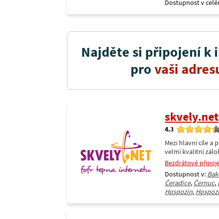
Dostupnost v celé
Najděte si připojení k 
pro
vaši adres
skvely.net
4.3
Mezi hlavní cíle a 
velmi kvalitní zálo
Bezdrátové připoj
Dostupnost v:
Bak
Čeradice
,
Černuc
,
Hospozín
,
Hospoz