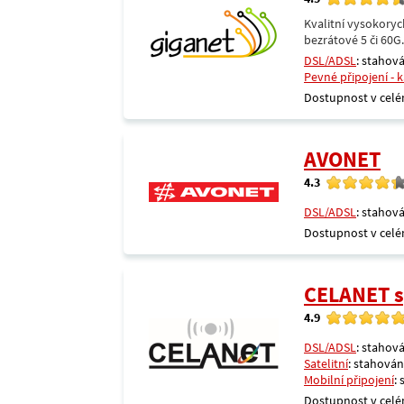
Kvalitní vysokoryc
bezrátové 5 či 60G
DSL/ADSL
: stahová
Pevné připojení - 
Dostupnost v celé
AVONET
4.3
DSL/ADSL
: stahová
Dostupnost v celé
CELANET sp
4.9
DSL/ADSL
: stahová
Satelitní
: stahování
Mobilní připojení
:
Dostupnost v celé