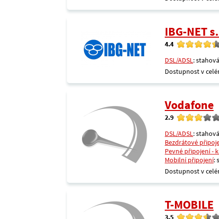
IBG-NET s.
4.4
DSL/ADSL
: stahová
Dostupnost v celé
Vodafone
2.9
DSL/ADSL
: stahová
Bezdrátové připoj
Pevné připojení - 
Mobilní připojení
:
Dostupnost v celé
T-MOBILE
3.5