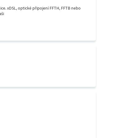
lice. xDSL, optické připojení FFTH, FFTB nebo
aši