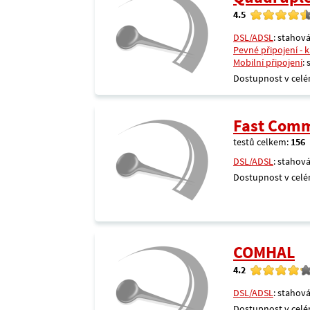
4.5
DSL/ADSL
: stahová
Pevné připojení - 
Mobilní připojení
:
Dostupnost v celé
Fast Comm
testů celkem:
156
DSL/ADSL
: stahová
Dostupnost v celé
COMHAL
4.2
DSL/ADSL
: stahová
Dostupnost v celé