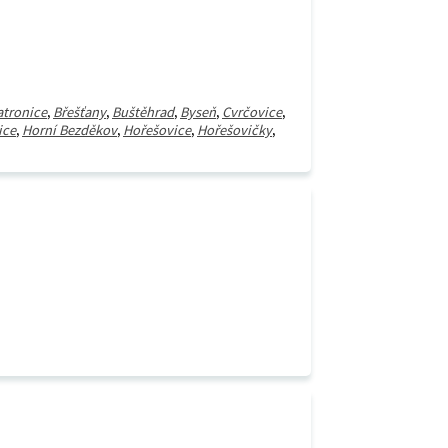
atronice
,
Břešťany
,
Buštěhrad
,
Byseň
,
Cvrčovice
,
ice
,
Horní Bezděkov
,
Hořešovice
,
Hořešovičky
,