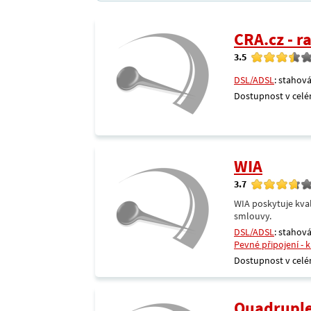
CRA.cz - 
3.5
DSL/ADSL
: stahová
Dostupnost v celé
WIA
3.7
WIA poskytuje kval
smlouvy.
DSL/ADSL
: stahová
Pevné připojení - 
Dostupnost v celé
Quadrupl