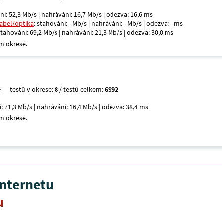
ní: 52,3 Mb/s | nahrávání: 16,7 Mb/s | odezva: 16,6 ms
kabel/optika
: stahování: - Mb/s | nahrávání: - Mb/s | odezva: - ms
 stahování: 69,2 Mb/s | nahrávání: 21,3 Mb/s | odezva: 30,0 ms
m okrese.
testů v okrese:
8
/ testů celkem:
6992
í: 71,3 Mb/s | nahrávání: 16,4 Mb/s | odezva: 38,4 ms
m okrese.
internetu
u