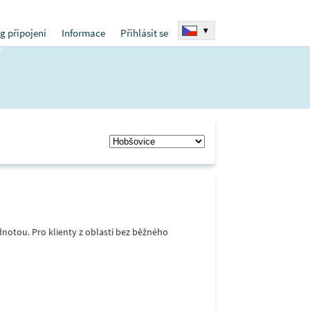
▾
g připojení
Informace
Přihlásit se
notou. Pro klienty z oblastí bez běžného