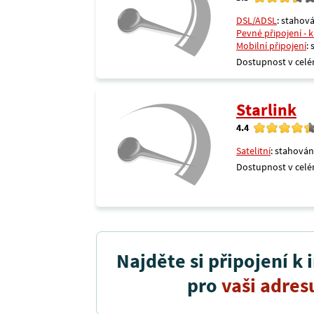
DSL/ADSL
: stahová
Pevné připojení - 
Mobilní připojení
:
Dostupnost v celé
Starlink
4.4
Satelitní
: stahován
Dostupnost v celé
Najděte si připojení k 
pro
vaši adres