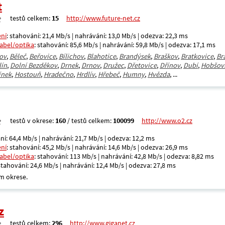
t
testů celkem:
15
http://www.future-net.cz
ení
: stahování: 21,4 Mb/s | nahrávání: 13,0 Mb/s | odezva: 22,3 ms
kabel/optika
: stahování: 85,6 Mb/s | nahrávání: 59,8 Mb/s | odezva: 17,1 ms
ov
,
Běleč
,
Beřovice
,
Bílichov
,
Blahotice
,
Brandýsek
,
Braškov
,
Bratkovice
,
Br
lín
,
Dolní Bezděkov
,
Drnek
,
Drnov
,
Družec
,
Dřetovice
,
Dřínov
,
Dubí
,
Hobšov
ínek
,
Hostouň
,
Hradečno
,
Hrdlív
,
Hřebeč
,
Humny
,
Hvězda
, ...
testů v okrese:
160
/ testů celkem:
100099
http://www.o2.cz
ní: 64,4 Mb/s | nahrávání: 21,7 Mb/s | odezva: 12,2 ms
ení
: stahování: 45,2 Mb/s | nahrávání: 14,6 Mb/s | odezva: 26,9 ms
kabel/optika
: stahování: 113 Mb/s | nahrávání: 42,8 Mb/s | odezva: 8,82 ms
 stahování: 24,6 Mb/s | nahrávání: 12,4 Mb/s | odezva: 27,8 ms
m okrese.
z
testů celkem:
296
http://www.giganet.cz