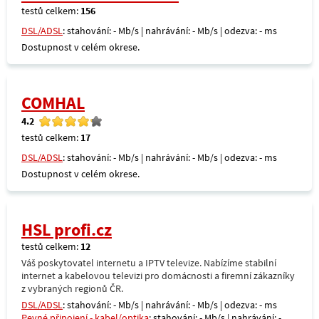
testů celkem:
156
DSL/ADSL
: stahování: - Mb/s | nahrávání: - Mb/s | odezva: - ms
Dostupnost v celém okrese.
COMHAL
4.2
testů celkem:
17
DSL/ADSL
: stahování: - Mb/s | nahrávání: - Mb/s | odezva: - ms
Dostupnost v celém okrese.
HSL profi.cz
testů celkem:
12
Váš poskytovatel internetu a IPTV televize. Nabízíme stabilní
internet a kabelovou televizi pro domácnosti a firemní zákazníky
z vybraných regionů ČR.
DSL/ADSL
: stahování: - Mb/s | nahrávání: - Mb/s | odezva: - ms
Pevné připojení - kabel/optika
: stahování: - Mb/s | nahrávání: -