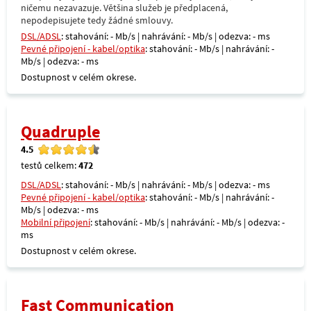
ničemu nezavazuje. Většina služeb je předplacená,
nepodepisujete tedy žádné smlouvy.
DSL/ADSL
: stahování: - Mb/s | nahrávání: - Mb/s | odezva: - ms
Pevné připojení - kabel/optika
: stahování: - Mb/s | nahrávání: -
Mb/s | odezva: - ms
Dostupnost v celém okrese.
Quadruple
4.5
testů celkem:
472
DSL/ADSL
: stahování: - Mb/s | nahrávání: - Mb/s | odezva: - ms
Pevné připojení - kabel/optika
: stahování: - Mb/s | nahrávání: -
Mb/s | odezva: - ms
Mobilní připojení
: stahování: - Mb/s | nahrávání: - Mb/s | odezva: -
ms
Dostupnost v celém okrese.
Fast Communication