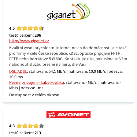
4.5
testů celkem:
296
http://www.giganet.cz
Kvalitní vysokorychlostní internet nejen do domácnosti, ale také
pro firmy v celé České republice. xDSL, optické připojení FFTH,
FFTB nebo bezrátové 5 či 60G. Kontaktujte nás, pokusíme se Vám
nabídnout službu přesně na míru, dle Vaši
DSL/ADSL
: stahování: 54,1 Mb/s | nahrávání: 10,0 Mb/s | odezva:
10,0 ms
Pevné připojení - kabel/optika
: stahování: - Mb/s | nahrávání: -
Mb/s | odezva: - ms
Dostupnost v celém okrese.
4.3
testů celkem:
213