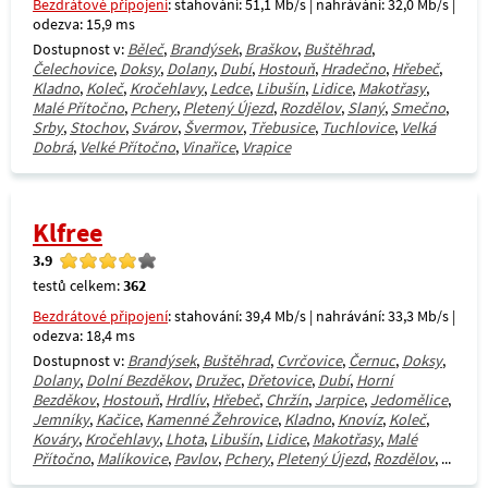
Bezdrátové připojení
: stahování: 51,1 Mb/s | nahrávání: 32,0 Mb/s |
odezva: 15,9 ms
Dostupnost v:
Běleč
,
Brandýsek
,
Braškov
,
Buštěhrad
,
Čelechovice
,
Doksy
,
Dolany
,
Dubí
,
Hostouň
,
Hradečno
,
Hřebeč
,
Kladno
,
Koleč
,
Kročehlavy
,
Ledce
,
Libušín
,
Lidice
,
Makotřasy
,
Malé Přítočno
,
Pchery
,
Pletený Újezd
,
Rozdělov
,
Slaný
,
Smečno
,
Srby
,
Stochov
,
Svárov
,
Švermov
,
Třebusice
,
Tuchlovice
,
Velká
Dobrá
,
Velké Přítočno
,
Vinařice
,
Vrapice
Klfree
3.9
testů celkem:
362
Bezdrátové připojení
: stahování: 39,4 Mb/s | nahrávání: 33,3 Mb/s |
odezva: 18,4 ms
Dostupnost v:
Brandýsek
,
Buštěhrad
,
Cvrčovice
,
Černuc
,
Doksy
,
Dolany
,
Dolní Bezděkov
,
Družec
,
Dřetovice
,
Dubí
,
Horní
Bezděkov
,
Hostouň
,
Hrdlív
,
Hřebeč
,
Chržín
,
Jarpice
,
Jedomělice
,
Jemníky
,
Kačice
,
Kamenné Žehrovice
,
Kladno
,
Knovíz
,
Koleč
,
Kováry
,
Kročehlavy
,
Lhota
,
Libušín
,
Lidice
,
Makotřasy
,
Malé
Přítočno
,
Malíkovice
,
Pavlov
,
Pchery
,
Pletený Újezd
,
Rozdělov
, ...