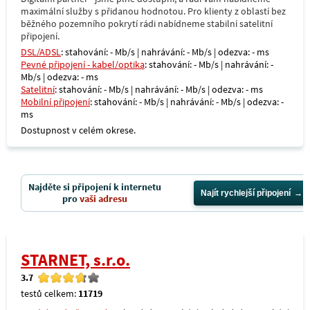
maximální služby s přidanou hodnotou. Pro klienty z oblastí bez
běžného pozemního pokrytí rádi nabídneme stabilní satelitní
připojení.
DSL/ADSL
: stahování: - Mb/s | nahrávání: - Mb/s | odezva: - ms
Pevné připojení - kabel/optika
: stahování: - Mb/s | nahrávání: -
Mb/s | odezva: - ms
Satelitní
: stahování: - Mb/s | nahrávání: - Mb/s | odezva: - ms
Mobilní připojení
: stahování: - Mb/s | nahrávání: - Mb/s | odezva: -
ms
Dostupnost v celém okrese.
Najděte si připojení k internetu
Najít rychlejší připojení
pro
vaši adresu
STARNET, s.r.o.
3.7
testů celkem:
11719