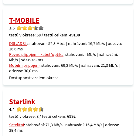
T-MOBILE
3.5
testů v okrese:
58
/ testů celkem:
49130
DSL/ADSL
: stahování: 52,3 Mb/s | nahrávání: 16,7 Mb/s | odezva:
16,6 ms
Pevné připojení - kabel/optika
: stahování: - Mb/s | nahrávání: -
Mb/s | odezva: - ms
Mobilní připojení
: stahování: 69,2 Mb/s | nahrávání: 21,3 Mb/s |
odezva: 30,0 ms
Dostupnost v celém okrese.
Starlink
4.4
testů v okrese:
8
/ testů celkem:
6992
Satelitní
: stahování: 71,3 Mb/s | nahrávání: 16,4 Mb/s | odezva:
38,4 ms