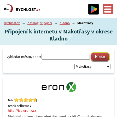
RYCHLOST
.cz
Rychlost.cz
→
Katalog připojení
→
Kladno
→
Makotřasy
Připojení k internetu v Makotřasy v okrese
Kladno
Vyhledat město/obec:
4.6
testů celkem:
2
http://isp.eronx.cz
Digitální partner - jsme plně dostupní, a rádi Vám nabídneme