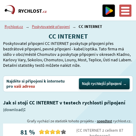
RYCHLOST
.cz
Rychlost.cz
→
Poskytovatelé připojení
→
CC INTERNET
CC INTERNET
Poskytovatel připojení CC INTERNET poskytuje připojení přes
bezdrátové připojení, pevné připojení - kabel/optika. Tato firma má
sídlo v obci/městě Chomutov a poskytuje připojení v okresech Kladno,
Karlovy Vary, Sokolov, Chomutov, Louny, Most, Teplice, Ústí nad Labem.
Detailní statistiky testů můžete nalézt níže.
Najděte si připojení k internetu
Najít rychlejší připojení
pro
vaši adresu
Jak si stojí CC INTERNET v testech rychlosti připojení
:
(download)
Grafy vychází ze statistik tohoto projektu -
speedtest
rychlost.cz.
(
CC INTERNET
z celkem
87
81
%
hodnocení
)