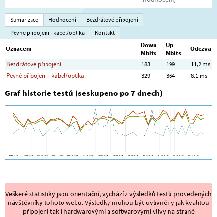
Sumarizace
Hodnocení
Bezdrátové připojení
Pevné připojení - kabel/optika
Kontakt
Down
Up
Označení
Odezva
Mbits
Mbits
Bezdrátové připojení
183
199
11,2 ms
Pevné připojení - kabel/optika
329
364
8,1 ms
Graf historie testů (seskupeno po 7 dnech)
Veškeré statistiky jsou orientační, vychází z výsledků testů provedených
návštěvníky tohoto webu. Výsledky mohou být ovlivněny jak kvalitou
připojení tak i hardwarovými a softwarovými vlivy na straně