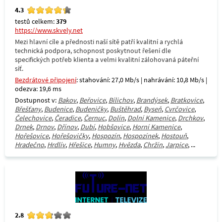
4.3
testů celkem:
379
https://www.skvely.net
Mezi hlavní cíle a přednosti naší sítě patří kvalitní a rychlá
technická podpora, schopnost poskytnout řešení dle
specifických potřeb klienta a velmi kvalitní zálohovaná páteřní
síť.
Bezdrátové připojení
: stahování: 27,0 Mb/s | nahrávání: 10,8 Mb/s |
odezva: 19,6 ms
Dostupnost v:
Bakov
,
Beřovice
,
Bílichov
,
Brandýsek
,
Bratkovice
,
Břešťany
,
Budenice
,
Budeničky
,
Buštěhrad
,
Byseň
,
Cvrčovice
,
Čelechovice
,
Čeradice
,
Černuc
,
Dolín
,
Dolní Kamenice
,
Drchkov
,
Drnek
,
Drnov
,
Dřínov
,
Dubí
,
Hobšovice
,
Horní Kamenice
,
Hořešovice
,
Hořešovičky
,
Hospozín
,
Hospozínek
,
Hostouň
,
Hradečno
,
Hrdlív
,
Hřešice
,
Humny
,
Hvězda
,
Chržín
,
Jarpice
, ...
2.8