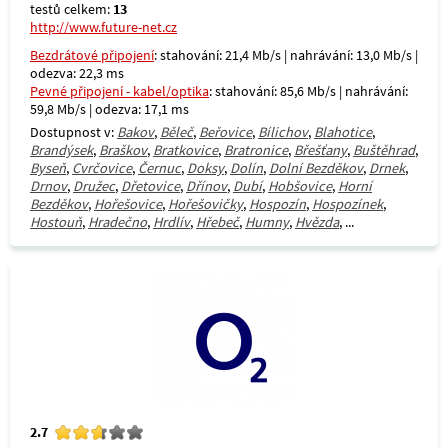
testů celkem:
13
http://www.future-net.cz
Bezdrátové připojení
: stahování: 21,4 Mb/s | nahrávání: 13,0 Mb/s |
odezva: 22,3 ms
Pevné připojení - kabel/optika
: stahování: 85,6 Mb/s | nahrávání:
59,8 Mb/s | odezva: 17,1 ms
Dostupnost v:
Bakov
,
Běleč
,
Beřovice
,
Bílichov
,
Blahotice
,
Brandýsek
,
Braškov
,
Bratkovice
,
Bratronice
,
Břešťany
,
Buštěhrad
,
Byseň
,
Cvrčovice
,
Černuc
,
Doksy
,
Dolín
,
Dolní Bezděkov
,
Drnek
,
Drnov
,
Družec
,
Dřetovice
,
Dřínov
,
Dubí
,
Hobšovice
,
Horní
Bezděkov
,
Hořešovice
,
Hořešovičky
,
Hospozín
,
Hospozínek
,
Hostouň
,
Hradečno
,
Hrdlív
,
Hřebeč
,
Humny
,
Hvězda
, ...
2.7