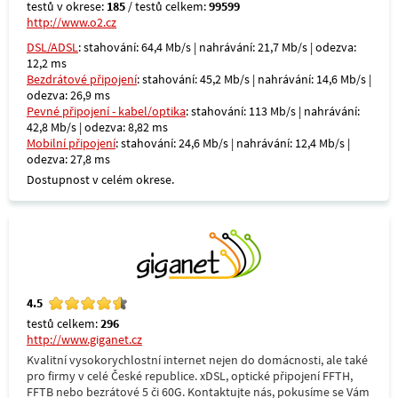
testů v okrese:
185
/ testů celkem:
99599
http://www.o2.cz
DSL/ADSL
: stahování: 64,4 Mb/s | nahrávání: 21,7 Mb/s | odezva:
12,2 ms
Bezdrátové připojení
: stahování: 45,2 Mb/s | nahrávání: 14,6 Mb/s |
odezva: 26,9 ms
Pevné připojení - kabel/optika
: stahování: 113 Mb/s | nahrávání:
42,8 Mb/s | odezva: 8,82 ms
Mobilní připojení
: stahování: 24,6 Mb/s | nahrávání: 12,4 Mb/s |
odezva: 27,8 ms
Dostupnost v celém okrese.
4.5
testů celkem:
296
http://www.giganet.cz
Kvalitní vysokorychlostní internet nejen do domácnosti, ale také
pro firmy v celé České republice. xDSL, optické připojení FFTH,
FFTB nebo bezrátové 5 či 60G. Kontaktujte nás, pokusíme se Vám