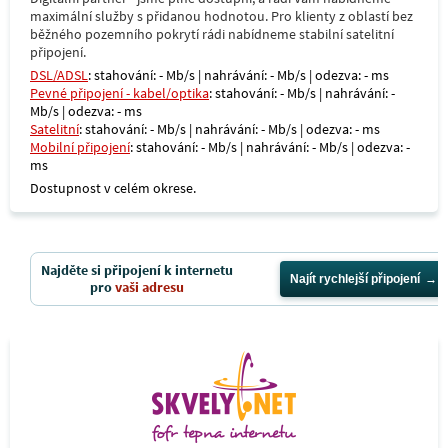
maximální služby s přidanou hodnotou. Pro klienty z oblastí bez
běžného pozemního pokrytí rádi nabídneme stabilní satelitní
připojení.
DSL/ADSL
: stahování: - Mb/s | nahrávání: - Mb/s | odezva: - ms
Pevné připojení - kabel/optika
: stahování: - Mb/s | nahrávání: -
Mb/s | odezva: - ms
Satelitní
: stahování: - Mb/s | nahrávání: - Mb/s | odezva: - ms
Mobilní připojení
: stahování: - Mb/s | nahrávání: - Mb/s | odezva: -
ms
Dostupnost v celém okrese.
Najděte si připojení k internetu
Najít rychlejší připojení
pro
vaši adresu