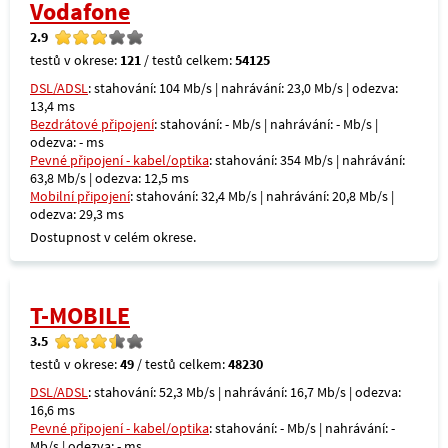
Vodafone
2.9
testů v okrese:
121
/ testů celkem:
54125
DSL/ADSL
: stahování: 104 Mb/s | nahrávání: 23,0 Mb/s | odezva:
13,4 ms
Bezdrátové připojení
: stahování: - Mb/s | nahrávání: - Mb/s |
odezva: - ms
Pevné připojení - kabel/optika
: stahování: 354 Mb/s | nahrávání:
63,8 Mb/s | odezva: 12,5 ms
Mobilní připojení
: stahování: 32,4 Mb/s | nahrávání: 20,8 Mb/s |
odezva: 29,3 ms
Dostupnost v celém okrese.
T-MOBILE
3.5
testů v okrese:
49
/ testů celkem:
48230
DSL/ADSL
: stahování: 52,3 Mb/s | nahrávání: 16,7 Mb/s | odezva:
16,6 ms
Pevné připojení - kabel/optika
: stahování: - Mb/s | nahrávání: -
Mb/s | odezva: - ms