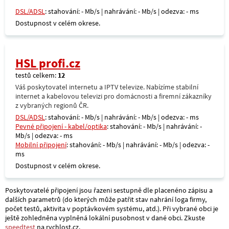
DSL/ADSL
: stahování: - Mb/s | nahrávání: - Mb/s | odezva: - ms
Dostupnost v celém okrese.
HSL profi.cz
testů celkem:
12
Váš poskytovatel internetu a IPTV televize. Nabízíme stabilní
internet a kabelovou televizi pro domácnosti a firemní zákazníky
z vybraných regionů ČR.
DSL/ADSL
: stahování: - Mb/s | nahrávání: - Mb/s | odezva: - ms
Pevné připojení - kabel/optika
: stahování: - Mb/s | nahrávání: -
Mb/s | odezva: - ms
Mobilní připojení
: stahování: - Mb/s | nahrávání: - Mb/s | odezva: -
ms
Dostupnost v celém okrese.
Poskytovatelé připojení jsou řazeni sestupně dle placenéno zápisu a
dalších parametrů (do kterých může patřit stav nahrání loga firmy,
počet testů, aktivita v poptávkovém systému, atd.). Při vybrané obci je
ještě zohledněna vyplněná lokální pusobnost v dané obci. Zkuste
speedtest
na rychlost.cz.