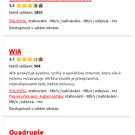
3.5
testů celkem:
1855
DSL/ADSL
: stahování: - Mb/s | nahrávání: - Mb/s | odezva: - ms
Dostupnost v celém okrese.
WIA
3.7
testů celkem:
904
WIA poskytuje kvalitní, rychlý a spolehlivý internet, který Vás k
ničemu nezavazuje. Většina služeb je předplacená,
nepodepisujete tedy žádné smlouvy.
DSL/ADSL
: stahování: - Mb/s | nahrávání: - Mb/s | odezva: - ms
Pevné připojení - kabel/optika
: stahování: - Mb/s | nahrávání: -
Mb/s | odezva: - ms
Dostupnost v celém okrese.
Quadruple