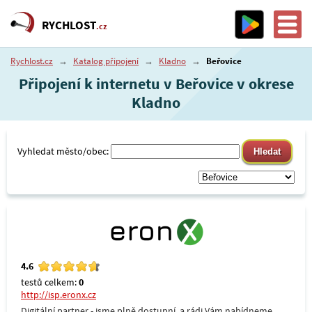
RYCHLOST
.cz
Rychlost.cz
→
Katalog připojení
→
Kladno
→
Beřovice
Připojení k internetu v Beřovice v okrese
Kladno
Vyhledat město/obec:
4.6
testů celkem:
0
http://isp.eronx.cz
Digitální partner - jsme plně dostupní, a rádi Vám nabídneme