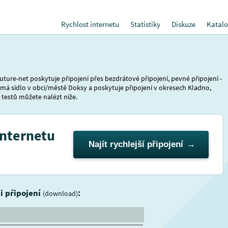
Rychlost internetu
Statistiky
Diskuze
Katalo
uture-net poskytuje připojení přes bezdrátové připojení, pevné připojení -
 má sídlo v obci/městě Doksy a poskytuje připojení v okresech Kladno,
y testů můžete nalézt níže.
internetu
Najít rychlejší připojení
ti připojení
:
(download)