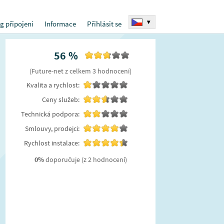
▾
g připojení
Informace
Přihlásit se
56
%
(
Future-net
z celkem
3
hodnocení
)
Kvalita a rychlost:
Ceny služeb:
Technická podpora:
Smlouvy, prodejci:
Rychlost instalace:
0
%
doporučuje
(z 2 hodnocení)