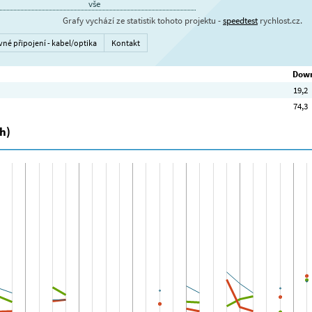
vše
Grafy vychází ze statistik tohoto projektu -
speedtest
rychlost.cz.
vné připojení - kabel/optika
Kontakt
Down
19,2
74,3
h)