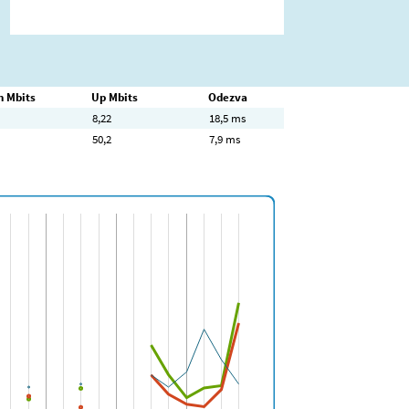
 Mbits
Up Mbits
Odezva
8,22
18,5 ms
50,2
7,9 ms