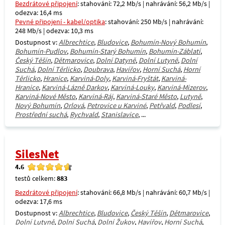
Bezdrátové připojení
: stahování: 72,2 Mb/s | nahrávání: 56,2 Mb/s |
odezva: 16,4 ms
Pevné připojení - kabel/optika
: stahování: 250 Mb/s | nahrávání:
248 Mb/s | odezva: 10,3 ms
Dostupnost v:
Albrechtice
,
Bludovice
,
Bohumín-Nový Bohumín
,
Bohumín-Pudlov
,
Bohumín-Starý Bohumín
,
Bohumín-Záblatí
,
Český Těšín
,
Dětmarovice
,
Dolní Datyně
,
Dolní Lutyně
,
Dolní
Suchá
,
Dolní Těrlicko
,
Doubrava
,
Havířov
,
Horní Suchá
,
Horní
Těrlicko
,
Hranice
,
Karviná-Doly
,
Karviná-Fryštát
,
Karviná-
Hranice
,
Karviná-Lázně Darkov
,
Karviná-Louky
,
Karviná-Mizerov
,
Karviná-Nové Město
,
Karviná-Ráj
,
Karviná-Staré Město
,
Lutyně
,
Nový Bohumín
,
Orlová
,
Petrovice u Karviné
,
Petřvald
,
Podlesí
,
Prostřední suchá
,
Rychvald
,
Stanislavice
, ...
SilesNet
4.6
testů celkem:
883
Bezdrátové připojení
: stahování: 66,8 Mb/s | nahrávání: 60,7 Mb/s |
odezva: 17,6 ms
Dostupnost v:
Albrechtice
,
Bludovice
,
Český Těšín
,
Dětmarovice
,
Dolní Lutyně
,
Dolní Suchá
,
Dolní Žukov
,
Havířov
,
Horní Suchá
,