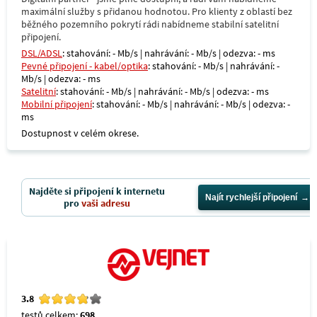
maximální služby s přidanou hodnotou. Pro klienty z oblastí bez
běžného pozemního pokrytí rádi nabídneme stabilní satelitní
připojení.
DSL/ADSL
: stahování: - Mb/s | nahrávání: - Mb/s | odezva: - ms
Pevné připojení - kabel/optika
: stahování: - Mb/s | nahrávání: -
Mb/s | odezva: - ms
Satelitní
: stahování: - Mb/s | nahrávání: - Mb/s | odezva: - ms
Mobilní připojení
: stahování: - Mb/s | nahrávání: - Mb/s | odezva: -
ms
Dostupnost v celém okrese.
Najděte si připojení k internetu
Najít rychlejší připojení
pro
vaši adresu
3.8
testů celkem:
698