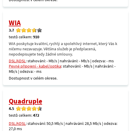
WIA
3.7
testů celkem:
910
WIA poskytuje kvalitní, rychlý a spolehlivý internet, který Vás k
ničemu nezavazuje. Většina služeb je předplacená,
nepodepisujete tedy žádné smlouvy.
DSL/ADSL
: stahování: - Mb/s | nahrávání: - Mb/s | odezva: - ms
Pevné připojení - kabel/optika
: stahování: - Mb/s | nahrávání: -
Mb/s | odezva: - ms
Dostupnost v celém okrese.
Quadruple
4.5
testů celkem:
472
DSL/ADSL
: stahování: 50,5 Mb/s | nahrávání: 28,5 Mb/s | odezva:
27,0 ms