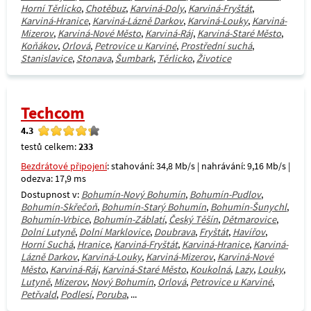
Horní Těrlicko
,
Chotěbuz
,
Karviná-Doly
,
Karviná-Fryštát
,
Karviná-Hranice
,
Karviná-Lázně Darkov
,
Karviná-Louky
,
Karviná-
Mizerov
,
Karviná-Nové Město
,
Karviná-Ráj
,
Karviná-Staré Město
,
Koňákov
,
Orlová
,
Petrovice u Karviné
,
Prostřední suchá
,
Stanislavice
,
Stonava
,
Šumbark
,
Těrlicko
,
Životice
Techcom
4.3
testů celkem:
233
Bezdrátové připojení
: stahování: 34,8 Mb/s | nahrávání: 9,16 Mb/s |
odezva: 17,9 ms
Dostupnost v:
Bohumín-Nový Bohumín
,
Bohumín-Pudlov
,
Bohumín-Skřečoň
,
Bohumín-Starý Bohumín
,
Bohumín-Šunychl
,
Bohumín-Vrbice
,
Bohumín-Záblatí
,
Český Těšín
,
Dětmarovice
,
Dolní Lutyně
,
Dolní Marklovice
,
Doubrava
,
Fryštát
,
Havířov
,
Horní Suchá
,
Hranice
,
Karviná-Fryštát
,
Karviná-Hranice
,
Karviná-
Lázně Darkov
,
Karviná-Louky
,
Karviná-Mizerov
,
Karviná-Nové
Město
,
Karviná-Ráj
,
Karviná-Staré Město
,
Koukolná
,
Lazy
,
Louky
,
Lutyně
,
Mizerov
,
Nový Bohumín
,
Orlová
,
Petrovice u Karviné
,
Petřvald
,
Podlesí
,
Poruba
, ...