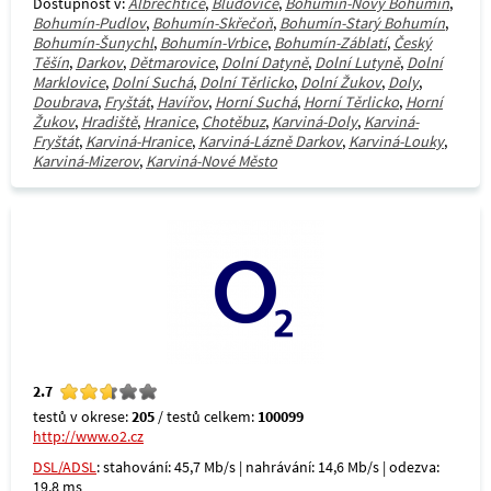
Dostupnost v:
Albrechtice
,
Bludovice
,
Bohumín-Nový Bohumín
,
Bohumín-Pudlov
,
Bohumín-Skřečoň
,
Bohumín-Starý Bohumín
,
Bohumín-Šunychl
,
Bohumín-Vrbice
,
Bohumín-Záblatí
,
Český
Těšín
,
Darkov
,
Dětmarovice
,
Dolní Datyně
,
Dolní Lutyně
,
Dolní
Marklovice
,
Dolní Suchá
,
Dolní Těrlicko
,
Dolní Žukov
,
Doly
,
Doubrava
,
Fryštát
,
Havířov
,
Horní Suchá
,
Horní Těrlicko
,
Horní
Žukov
,
Hradiště
,
Hranice
,
Chotěbuz
,
Karviná-Doly
,
Karviná-
Fryštát
,
Karviná-Hranice
,
Karviná-Lázně Darkov
,
Karviná-Louky
,
Karviná-Mizerov
,
Karviná-Nové Město
2.7
testů v okrese:
205
/ testů celkem:
100099
http://www.o2.cz
DSL/ADSL
: stahování: 45,7 Mb/s | nahrávání: 14,6 Mb/s | odezva:
19,8 ms