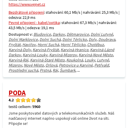
https://www.vejnet.cz
Bezdrátové připojení
: stahování: 60,1 Mb/s | nahrávání: 25,3 Mb/s |
odezva: 22,9 ms
Pevné připojení - kabel/optika
: stahování: 67,3 Mb/s | nahrávání:
43,5 Mb/s | odezva: 19,1 ms
Dostupnost v:
Bludovice
,
Darkov
,
Dětmarovice
,
Dolní Lutyně
,
Dolní Marklovice
,
Dolní Suchá
,
Dolní Těrlicko
,
Doly
,
Doubrava
,
Fryštát
,
Havířov
,
Horní Suchá
,
Horní Těrlicko
,
Chotěbuz
,
Karviná-Doly
,
Karviná-Fryštát
,
Karviná-Hranice
,
Karviná-Lázně
Darkov
,
Karviná-Louky
,
Karviná-Mizerov
,
Karviná-Nové Město
,
Karviná-Ráj
,
Karviná-Staré Město
,
Koukolná
,
Louky
,
Lutyně
,
Mizerov
,
Nové Město
,
Orlová
,
Petrovice u Karviné
,
Petřvald
,
Prostřední suchá
,
Prstná
,
Ráj
,
Šumbark
, ...
PODA
4.2
testů celkem:
5960
Jsme poskytovatel datových a telekomunikačních služeb. Náš
nadčasový internet naplno uspokojí váš online život na síti.
Připojte se!