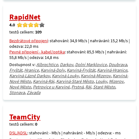
RapidNet
4.0
testů celkem:
109
Bezdrátové připojení
: stahování: 34,9 Mb/s | nahrávání: 15,2 Mb/s |
odezva: 22,0 ms
Pevné připojení - kabel/optika
: stahování: 85,5 Mb/s | nahrávání:
55,8 Mb/s | odezva: 14,8 ms
Dostupnost v:
Albrechtice
,
Darkov
,
Dolní Marklovice
,
Doubrava
,
Fryštát
,
Hranice
,
Karviná-Doly
,
Karviná-Fryštát
,
Karviná-Hranice
,
Karviná-Lázně Darkov
,
Karviná-Louky
,
Karviná-Mizerov
,
Karviná-
Nové Město
,
Karviná-Ráj
,
Karviná-Staré Město
,
Louky
,
Mizerov
,
Nové Město
,
Petrovice u Karviné
,
Prstná
,
Ráj
,
Staré Město
,
Stonava
,
Závada
TeamCity
testů celkem:
0
DSL/ADSL
: stahování: - Mb/s | nahrávání: - Mb/s | odezva: - ms