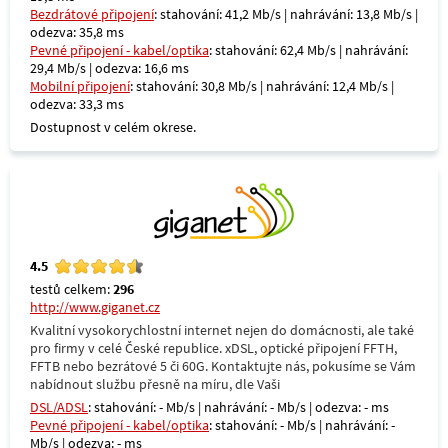
Bezdrátové připojení
: stahování: 41,2 Mb/s | nahrávání: 13,8 Mb/s |
odezva: 35,8 ms
Pevné připojení - kabel/optika
: stahování: 62,4 Mb/s | nahrávání:
29,4 Mb/s | odezva: 16,6 ms
Mobilní připojení
: stahování: 30,8 Mb/s | nahrávání: 12,4 Mb/s |
odezva: 33,3 ms
Dostupnost v celém okrese.
4.5
testů celkem:
296
http://www.giganet.cz
Kvalitní vysokorychlostní internet nejen do domácnosti, ale také
pro firmy v celé České republice. xDSL, optické připojení FFTH,
FFTB nebo bezrátové 5 či 60G. Kontaktujte nás, pokusíme se Vám
nabídnout službu přesně na míru, dle Vaši
DSL/ADSL
: stahování: - Mb/s | nahrávání: - Mb/s | odezva: - ms
Pevné připojení - kabel/optika
: stahování: - Mb/s | nahrávání: -
Mb/s | odezva: - ms