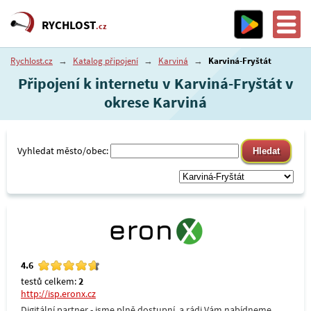
RYCHLOST
.cz
Rychlost.cz
→
Katalog připojení
→
Karviná
→
Karviná-Fryštát
Připojení k internetu v Karviná-Fryštát v
okrese Karviná
Vyhledat město/obec:
4.6
testů celkem:
2
http://isp.eronx.cz
Digitální partner - jsme plně dostupní, a rádi Vám nabídneme