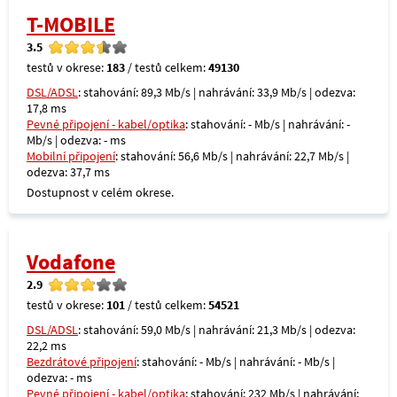
T-MOBILE
3.5
testů v okrese:
183
/ testů celkem:
49130
DSL/ADSL
: stahování: 89,3 Mb/s | nahrávání: 33,9 Mb/s | odezva:
17,8 ms
Pevné připojení - kabel/optika
: stahování: - Mb/s | nahrávání: -
Mb/s | odezva: - ms
Mobilní připojení
: stahování: 56,6 Mb/s | nahrávání: 22,7 Mb/s |
odezva: 37,7 ms
Dostupnost v celém okrese.
Vodafone
2.9
testů v okrese:
101
/ testů celkem:
54521
DSL/ADSL
: stahování: 59,0 Mb/s | nahrávání: 21,3 Mb/s | odezva:
22,2 ms
Bezdrátové připojení
: stahování: - Mb/s | nahrávání: - Mb/s |
odezva: - ms
Pevné připojení - kabel/optika
: stahování: 232 Mb/s | nahrávání: