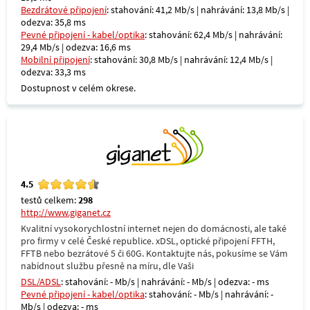
Bezdrátové připojení
: stahování: 41,2 Mb/s | nahrávání: 13,8 Mb/s |
odezva: 35,8 ms
Pevné připojení - kabel/optika
: stahování: 62,4 Mb/s | nahrávání:
29,4 Mb/s | odezva: 16,6 ms
Mobilní připojení
: stahování: 30,8 Mb/s | nahrávání: 12,4 Mb/s |
odezva: 33,3 ms
Dostupnost v celém okrese.
4.5
testů celkem:
298
http://www.giganet.cz
Kvalitní vysokorychlostní internet nejen do domácnosti, ale také
pro firmy v celé České republice. xDSL, optické připojení FFTH,
FFTB nebo bezrátové 5 či 60G. Kontaktujte nás, pokusíme se Vám
nabídnout službu přesně na míru, dle Vaši
DSL/ADSL
: stahování: - Mb/s | nahrávání: - Mb/s | odezva: - ms
Pevné připojení - kabel/optika
: stahování: - Mb/s | nahrávání: -
Mb/s | odezva: - ms