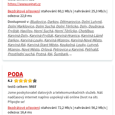
https://www.vejnet.cz
Bezdrátové připojení
: stahování: 60,1 Mb/s | nahrávání: 25,3 Mb/s |
odezva: 22,9 ms
Dostupnost v:
Bludovice
,
Darkov
,
Dětmarovice
,
Dolní Lutyně
,
Dolní Marklovice
,
Dolní Suchá
,
Dolní Těrlicko
,
Doly
,
Doubrava
,
Fryštát
,
Havířov
,
Horní Suchá
,
Horní Těrlicko
,
Chotěbuz
,
Karviná-Doly
,
Karviná-Fryštát
,
Karviná-Hranice
,
Karviná-Lázně
Darkov
,
Karviná-Louky
,
Karviná-Mizerov
,
Karviná-Nové Město
,
Karviná-Ráj
,
Karviná-Staré Město
,
Koukolná
,
Louky
,
Lutyně
,
Mizerov
,
Nové Město
,
Orlová
,
Petrovice u Karviné
,
Petřvald
,
Prostřední suchá
,
Prstná
,
Ráj
,
Šumbark
, ...
PODA
4.2
testů celkem:
5937
Jsme poskytovatel datových a telekomunikačních služeb. Náš
nadčasový internet naplno uspokojí váš online život na síti.
Připojte se!
Bezdrátové připojení
: stahování: 72,2 Mb/s | nahrávání: 56,2 Mb/s |
odezva: 16,4 ms