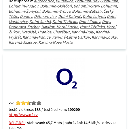
Dostupnost v:
Albrechtice
,
Bludovice
,
Bohumín-Nový Bohumín
,
Bohumín-Pudlov
,
Bohumín-Skřečoň
,
Bohumín-Starý Bohumín
,
Bohumín-Šunychl
,
Bohumín-Vrbice
,
Bohumín-Záblatí
,
Český
Těšín
,
Darkov
,
Dětmarovice
,
Dolní Datyně
,
Dolní Lutyně
,
Dolní
Marklovice
,
Dolní Suchá
,
Dolní Těrlicko
,
Dolní Žukov
,
Doly
,
Doubrava
,
Fryštát
,
Havířov
,
Horní Suchá
,
Horní Těrlicko
,
Horní
Žukov
,
Hradiště
,
Hranice
,
Chotěbuz
,
Karviná-Doly
,
Karviná-
Fryštát
,
Karviná-Hranice
,
Karviná-Lázně Darkov
,
Karviná-Louky
,
Karviná-Mizerov
,
Karviná-Nové Město
2.7
testů v okrese:
183
/ testů celkem:
100200
http://www.o2.cz
DSL/ADSL
: stahování: 45,7 Mb/s | nahrávání: 14,6 Mb/s | odezva:
19,8 ms