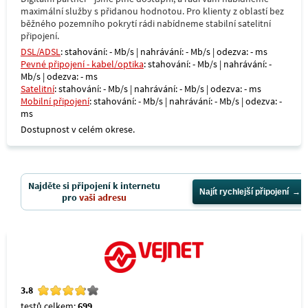
maximální služby s přidanou hodnotou. Pro klienty z oblastí bez
běžného pozemního pokrytí rádi nabídneme stabilní satelitní
připojení.
DSL/ADSL
: stahování: - Mb/s | nahrávání: - Mb/s | odezva: - ms
Pevné připojení - kabel/optika
: stahování: - Mb/s | nahrávání: -
Mb/s | odezva: - ms
Satelitní
: stahování: - Mb/s | nahrávání: - Mb/s | odezva: - ms
Mobilní připojení
: stahování: - Mb/s | nahrávání: - Mb/s | odezva: -
ms
Dostupnost v celém okrese.
Najděte si připojení k internetu
Najít rychlejší připojení
pro
vaši adresu
3.8
testů celkem:
699