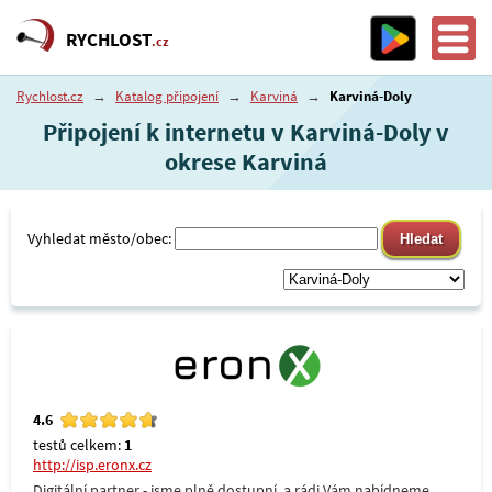
RYCHLOST
.cz
Rychlost.cz
→
Katalog připojení
→
Karviná
→
Karviná-Doly
Připojení k internetu v Karviná-Doly v
okrese Karviná
Vyhledat město/obec:
4.6
testů celkem:
1
http://isp.eronx.cz
Digitální partner - jsme plně dostupní, a rádi Vám nabídneme