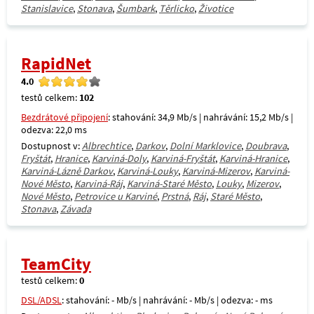
Stanislavice
,
Stonava
,
Šumbark
,
Těrlicko
,
Životice
RapidNet
4.0
testů celkem:
102
Bezdrátové připojení
: stahování: 34,9 Mb/s | nahrávání: 15,2 Mb/s |
odezva: 22,0 ms
Dostupnost v:
Albrechtice
,
Darkov
,
Dolní Marklovice
,
Doubrava
,
Fryštát
,
Hranice
,
Karviná-Doly
,
Karviná-Fryštát
,
Karviná-Hranice
,
Karviná-Lázně Darkov
,
Karviná-Louky
,
Karviná-Mizerov
,
Karviná-
Nové Město
,
Karviná-Ráj
,
Karviná-Staré Město
,
Louky
,
Mizerov
,
Nové Město
,
Petrovice u Karviné
,
Prstná
,
Ráj
,
Staré Město
,
Stonava
,
Závada
TeamCity
testů celkem:
0
DSL/ADSL
: stahování: - Mb/s | nahrávání: - Mb/s | odezva: - ms