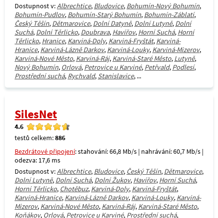
Dostupnost v:
Albrechtice
,
Bludovice
,
Bohumín-Nový Bohumín
,
Bohumín-Pudlov
,
Bohumín-Starý Bohumín
,
Bohumín-Záblatí
,
Český Těšín
,
Dětmarovice
,
Dolní Datyně
,
Dolní Lutyně
,
Dolní
Suchá
,
Dolní Těrlicko
,
Doubrava
,
Havířov
,
Horní Suchá
,
Horní
Těrlicko
,
Hranice
,
Karviná-Doly
,
Karviná-Fryštát
,
Karviná-
Hranice
,
Karviná-Lázně Darkov
,
Karviná-Louky
,
Karviná-Mizerov
,
Karviná-Nové Město
,
Karviná-Ráj
,
Karviná-Staré Město
,
Lutyně
,
Nový Bohumín
,
Orlová
,
Petrovice u Karviné
,
Petřvald
,
Podlesí
,
Prostřední suchá
,
Rychvald
,
Stanislavice
, ...
SilesNet
4.6
testů celkem:
886
Bezdrátové připojení
: stahování: 66,8 Mb/s | nahrávání: 60,7 Mb/s |
odezva: 17,6 ms
Dostupnost v:
Albrechtice
,
Bludovice
,
Český Těšín
,
Dětmarovice
,
Dolní Lutyně
,
Dolní Suchá
,
Dolní Žukov
,
Havířov
,
Horní Suchá
,
Horní Těrlicko
,
Chotěbuz
,
Karviná-Doly
,
Karviná-Fryštát
,
Karviná-Hranice
,
Karviná-Lázně Darkov
,
Karviná-Louky
,
Karviná-
Mizerov
,
Karviná-Nové Město
,
Karviná-Ráj
,
Karviná-Staré Město
,
Koňákov
,
Orlová
,
Petrovice u Karviné
,
Prostřední suchá
,