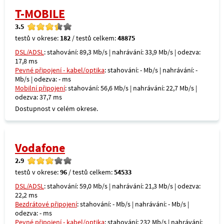
T-MOBILE
3.5
testů v okrese:
182
/ testů celkem:
48875
DSL/ADSL
: stahování: 89,3 Mb/s | nahrávání: 33,9 Mb/s | odezva:
17,8 ms
Pevné připojení - kabel/optika
: stahování: - Mb/s | nahrávání: -
Mb/s | odezva: - ms
Mobilní připojení
: stahování: 56,6 Mb/s | nahrávání: 22,7 Mb/s |
odezva: 37,7 ms
Dostupnost v celém okrese.
Vodafone
2.9
testů v okrese:
96
/ testů celkem:
54533
DSL/ADSL
: stahování: 59,0 Mb/s | nahrávání: 21,3 Mb/s | odezva:
22,2 ms
Bezdrátové připojení
: stahování: - Mb/s | nahrávání: - Mb/s |
odezva: - ms
Pevné připojení - kabel/optika
: stahování: 232 Mb/s | nahrávání: