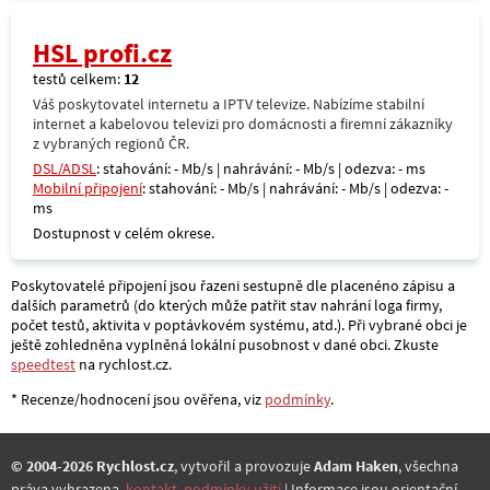
HSL profi.cz
testů celkem:
12
Váš poskytovatel internetu a IPTV televize. Nabízíme stabilní
internet a kabelovou televizi pro domácnosti a firemní zákazníky
z vybraných regionů ČR.
DSL/ADSL
: stahování: - Mb/s | nahrávání: - Mb/s | odezva: - ms
Mobilní připojení
: stahování: - Mb/s | nahrávání: - Mb/s | odezva: -
ms
Dostupnost v celém okrese.
Poskytovatelé připojení jsou řazeni sestupně dle placenéno zápisu a
dalších parametrů (do kterých může patřit stav nahrání loga firmy,
počet testů, aktivita v poptávkovém systému, atd.). Při vybrané obci je
ještě zohledněna vyplněná lokální pusobnost v dané obci. Zkuste
speedtest
na rychlost.cz.
* Recenze/hodnocení jsou ověřena, viz
podmínky
.
© 2004-2026 Rychlost.cz
, vytvořil a provozuje
Adam Haken
, všechna
práva vyhrazena,
kontakt
,
podmínky užití
.| Informace jsou orientační.