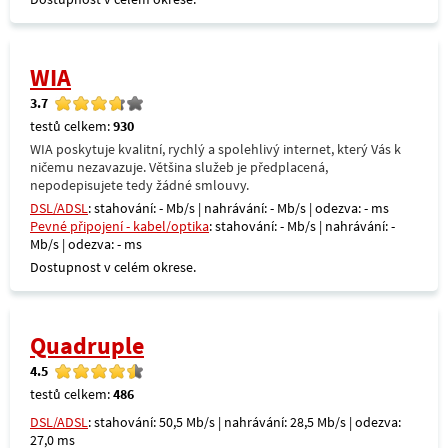
WIA
3.7
testů celkem:
930
WIA poskytuje kvalitní, rychlý a spolehlivý internet, který Vás k
ničemu nezavazuje. Většina služeb je předplacená,
nepodepisujete tedy žádné smlouvy.
DSL/ADSL
: stahování: - Mb/s | nahrávání: - Mb/s | odezva: - ms
Pevné připojení - kabel/optika
: stahování: - Mb/s | nahrávání: -
Mb/s | odezva: - ms
Dostupnost v celém okrese.
Quadruple
4.5
testů celkem:
486
DSL/ADSL
: stahování: 50,5 Mb/s | nahrávání: 28,5 Mb/s | odezva:
27,0 ms