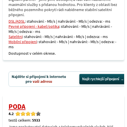
maximální služby s přidanou hodnotou. Pro klienty z oblastí bez
běžného pozemního pokrytí rádi nabídneme stabilní satelitní
připojení.
DSL/ADSL
: stahování: - Mb/s | nahrávání: - Mb/s | odezva: - ms
Pevné připojení - kabel/optika
: stahování: - Mb/s | nahrávání: -
Mb/s | odezva: - ms
Satelitní
: stahování: - Mb/s | nahrávání: - Mb/s | odezva: - ms
Mobilní připojení
: stahování: - Mb/s | nahrávání: - Mb/s | odezva: -
ms
Dostupnost v celém okrese.
Najděte si připojení k internetu
Najít rychlejší připojení
pro
vaši adresu
PODA
4.2
testů celkem:
5933
Jsme poskytovatel datových a telekomunikačních služeb. Náš