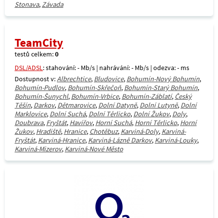
Stonava
,
Závada
TeamCity
testů celkem:
0
DSL/ADSL
: stahování: - Mb/s | nahrávání: - Mb/s | odezva: - ms
Dostupnost v:
Albrechtice
,
Bludovice
,
Bohumín-Nový Bohumín
,
Bohumín-Pudlov
,
Bohumín-Skřečoň
,
Bohumín-Starý Bohumín
,
Bohumín-Šunychl
,
Bohumín-Vrbice
,
Bohumín-Záblatí
,
Český
Těšín
,
Darkov
,
Dětmarovice
,
Dolní Datyně
,
Dolní Lutyně
,
Dolní
Marklovice
,
Dolní Suchá
,
Dolní Těrlicko
,
Dolní Žukov
,
Doly
,
Doubrava
,
Fryštát
,
Havířov
,
Horní Suchá
,
Horní Těrlicko
,
Horní
Žukov
,
Hradiště
,
Hranice
,
Chotěbuz
,
Karviná-Doly
,
Karviná-
Fryštát
,
Karviná-Hranice
,
Karviná-Lázně Darkov
,
Karviná-Louky
,
Karviná-Mizerov
,
Karviná-Nové Město