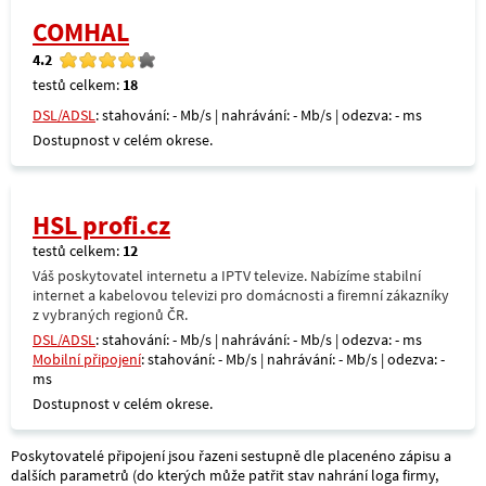
COMHAL
4.2
testů celkem:
18
DSL/ADSL
: stahování: - Mb/s | nahrávání: - Mb/s | odezva: - ms
Dostupnost v celém okrese.
HSL profi.cz
testů celkem:
12
Váš poskytovatel internetu a IPTV televize. Nabízíme stabilní
internet a kabelovou televizi pro domácnosti a firemní zákazníky
z vybraných regionů ČR.
DSL/ADSL
: stahování: - Mb/s | nahrávání: - Mb/s | odezva: - ms
Mobilní připojení
: stahování: - Mb/s | nahrávání: - Mb/s | odezva: -
ms
Dostupnost v celém okrese.
Poskytovatelé připojení jsou řazeni sestupně dle placenéno zápisu a
dalších parametrů (do kterých může patřit stav nahrání loga firmy,