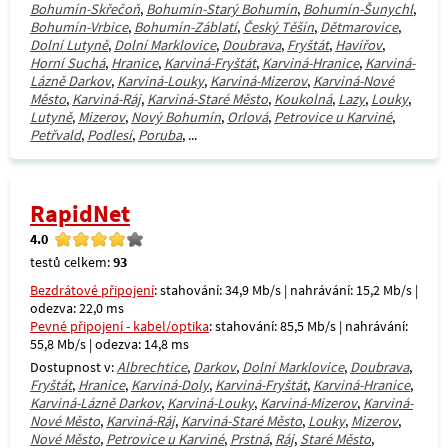
Bohumín-Skřečoň
,
Bohumín-Starý Bohumín
,
Bohumín-Šunychl
,
Bohumín-Vrbice
,
Bohumín-Záblatí
,
Český Těšín
,
Dětmarovice
,
Dolní Lutyně
,
Dolní Marklovice
,
Doubrava
,
Fryštát
,
Havířov
,
Horní Suchá
,
Hranice
,
Karviná-Fryštát
,
Karviná-Hranice
,
Karviná-
Lázně Darkov
,
Karviná-Louky
,
Karviná-Mizerov
,
Karviná-Nové
Město
,
Karviná-Ráj
,
Karviná-Staré Město
,
Koukolná
,
Lazy
,
Louky
,
Lutyně
,
Mizerov
,
Nový Bohumín
,
Orlová
,
Petrovice u Karviné
,
Petřvald
,
Podlesí
,
Poruba
, ...
RapidNet
4.0
testů celkem:
93
Bezdrátové připojení
: stahování: 34,9 Mb/s | nahrávání: 15,2 Mb/s |
odezva: 22,0 ms
Pevné připojení - kabel/optika
: stahování: 85,5 Mb/s | nahrávání:
55,8 Mb/s | odezva: 14,8 ms
Dostupnost v:
Albrechtice
,
Darkov
,
Dolní Marklovice
,
Doubrava
,
Fryštát
,
Hranice
,
Karviná-Doly
,
Karviná-Fryštát
,
Karviná-Hranice
,
Karviná-Lázně Darkov
,
Karviná-Louky
,
Karviná-Mizerov
,
Karviná-
Nové Město
,
Karviná-Ráj
,
Karviná-Staré Město
,
Louky
,
Mizerov
,
Nové Město
,
Petrovice u Karviné
,
Prstná
,
Ráj
,
Staré Město
,