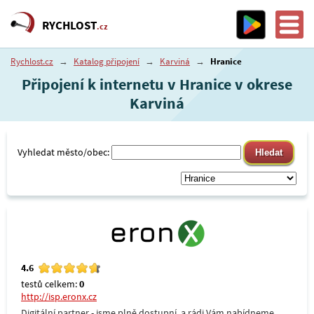
RYCHLOST
.cz
Rychlost.cz
→
Katalog připojení
→
Karviná
→
Hranice
Připojení k internetu v Hranice v okrese
Karviná
Vyhledat město/obec:
4.6
testů celkem:
0
http://isp.eronx.cz
Digitální partner - jsme plně dostupní, a rádi Vám nabídneme