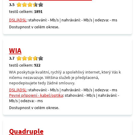
3.5
testů celkem:
1891
DSL/ADSL
: stahování: - Mb/s | nahrávání: - Mb/s | odezva: - ms
Dostupnost v celém okrese.
WIA
3.7
testů celkem:
922
WIA poskytuje kvalitní, rychlý a spolehlivý internet, který Vás k
ničemu nezavazuje. Většina služeb je předplacená,
nepodepisujete tedy žádné smlouvy.
DSL/ADSL
: stahování: - Mb/s | nahrávání: - Mb/s | odezva: - ms
Pevné připojení - kabel/optika
: stahování: - Mb/s | nahrávání: -
Mb/s | odezva: - ms
Dostupnost v celém okrese.
Quadruple