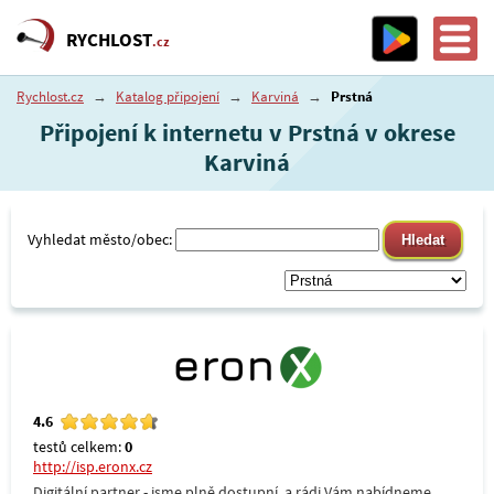
RYCHLOST
.cz
Rychlost.cz
→
Katalog připojení
→
Karviná
→
Prstná
Připojení k internetu v Prstná v okrese
Karviná
Vyhledat město/obec:
4.6
testů celkem:
0
http://isp.eronx.cz
Digitální partner - jsme plně dostupní, a rádi Vám nabídneme