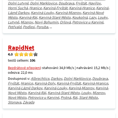
Dolní Lutyně
,
Dolní Marklovice
,
Doubrava
,
Fryštát
,
Havířov
,
Horní Suchá
,
Hranice
,
Karviná-Fryštát
,
Karviná-Hranice
,
Karviná-
Lázně Darkov
,
Karviná-Louky
,
Karviná-Mizerov
,
Karviná-Nové
Město
,
Karviná-Ráj
,
Karviná-Staré Město
,
Koukolná
,
Lazy
,
Louky
,
Lutyně
,
Mizerov
,
Nový Bohumín
,
Orlová
,
Petrovice u Karviné
,
Petřvald
,
Podlesí
,
Poruba
, ...
RapidNet
4.0
testů celkem:
106
Bezdrátové připojení
: stahování: 34,9 Mb/s | nahrávání: 15,2 Mb/s |
odezva: 22,0 ms
Dostupnost v:
Albrechtice
,
Darkov
,
Dolní Marklovice
,
Doubrava
,
Fryštát
,
Hranice
,
Karviná-Doly
,
Karviná-Fryštát
,
Karviná-Hranice
,
Karviná-Lázně Darkov
,
Karviná-Louky
,
Karviná-Mizerov
,
Karviná-
Nové Město
,
Karviná-Ráj
,
Karviná-Staré Město
,
Louky
,
Mizerov
,
Nové Město
,
Petrovice u Karviné
,
Prstná
,
Ráj
,
Staré Město
,
Stonava
,
Závada