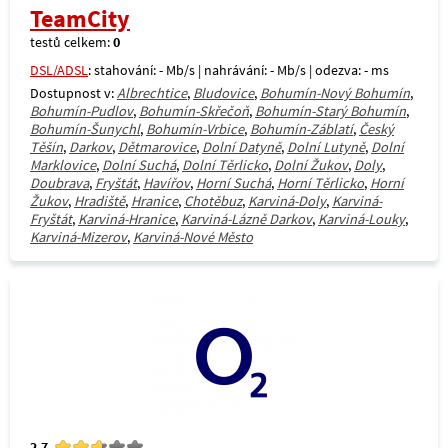
TeamCity
testů celkem:
0
DSL/ADSL
: stahování: - Mb/s | nahrávání: - Mb/s | odezva: - ms
Dostupnost v:
Albrechtice
,
Bludovice
,
Bohumín-Nový Bohumín
,
Bohumín-Pudlov
,
Bohumín-Skřečoň
,
Bohumín-Starý Bohumín
,
Bohumín-Šunychl
,
Bohumín-Vrbice
,
Bohumín-Záblatí
,
Český
Těšín
,
Darkov
,
Dětmarovice
,
Dolní Datyně
,
Dolní Lutyně
,
Dolní
Marklovice
,
Dolní Suchá
,
Dolní Těrlicko
,
Dolní Žukov
,
Doly
,
Doubrava
,
Fryštát
,
Havířov
,
Horní Suchá
,
Horní Těrlicko
,
Horní
Žukov
,
Hradiště
,
Hranice
,
Chotěbuz
,
Karviná-Doly
,
Karviná-
Fryštát
,
Karviná-Hranice
,
Karviná-Lázně Darkov
,
Karviná-Louky
,
Karviná-Mizerov
,
Karviná-Nové Město
2.7