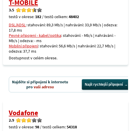
T-MOBILE
3.5
testů v okrese:
182
/ testů celkem:
48402
DSL/ADSL
: stahování: 89,3 Mb/s | nahrávání: 33,9 Mb/s | odezva:
17,8 ms
Pevné připojení - kabel/optika
: stahování: - Mb/s | nahrávání: -
Mb/s | odezva: - ms
Mobilní připojení
: stahování: 56,6 Mb/s | nahrávání: 22,7 Mb/s |
odezva: 37,7 ms
Dostupnost v celém okrese.
Najděte si připojení k internetu
Najít rychlejší připojení
pro
vaši adresu
Vodafone
2.9
testů v okrese:
98
/ testů celkem:
54318