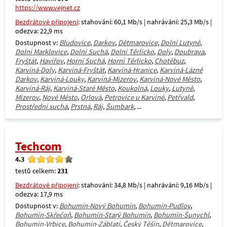
https://www.vejnet.cz
Bezdrátové připojení
: stahování: 60,1 Mb/s | nahrávání: 25,3 Mb/s |
odezva: 22,9 ms
Dostupnost v:
Bludovice
,
Darkov
,
Dětmarovice
,
Dolní Lutyně
,
Dolní Marklovice
,
Dolní Suchá
,
Dolní Těrlicko
,
Doly
,
Doubrava
,
Fryštát
,
Havířov
,
Horní Suchá
,
Horní Těrlicko
,
Chotěbuz
,
Karviná-Doly
,
Karviná-Fryštát
,
Karviná-Hranice
,
Karviná-Lázně
Darkov
,
Karviná-Louky
,
Karviná-Mizerov
,
Karviná-Nové Město
,
Karviná-Ráj
,
Karviná-Staré Město
,
Koukolná
,
Louky
,
Lutyně
,
Mizerov
,
Nové Město
,
Orlová
,
Petrovice u Karviné
,
Petřvald
,
Prostřední suchá
,
Prstná
,
Ráj
,
Šumbark
, ...
Techcom
4.3
testů celkem:
231
Bezdrátové připojení
: stahování: 34,8 Mb/s | nahrávání: 9,16 Mb/s |
odezva: 17,9 ms
Dostupnost v:
Bohumín-Nový Bohumín
,
Bohumín-Pudlov
,
Bohumín-Skřečoň
,
Bohumín-Starý Bohumín
,
Bohumín-Šunychl
,
Bohumín-Vrbice
,
Bohumín-Záblatí
,
Český Těšín
,
Dětmarovice
,