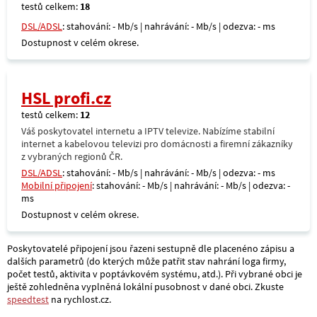
testů celkem:
18
DSL/ADSL
: stahování: - Mb/s | nahrávání: - Mb/s | odezva: - ms
Dostupnost v celém okrese.
HSL profi.cz
testů celkem:
12
Váš poskytovatel internetu a IPTV televize. Nabízíme stabilní
internet a kabelovou televizi pro domácnosti a firemní zákazníky
z vybraných regionů ČR.
DSL/ADSL
: stahování: - Mb/s | nahrávání: - Mb/s | odezva: - ms
Mobilní připojení
: stahování: - Mb/s | nahrávání: - Mb/s | odezva: -
ms
Dostupnost v celém okrese.
Poskytovatelé připojení jsou řazeni sestupně dle placenéno zápisu a
dalších parametrů (do kterých může patřit stav nahrání loga firmy,
počet testů, aktivita v poptávkovém systému, atd.). Při vybrané obci je
ještě zohledněna vyplněná lokální pusobnost v dané obci. Zkuste
speedtest
na rychlost.cz.