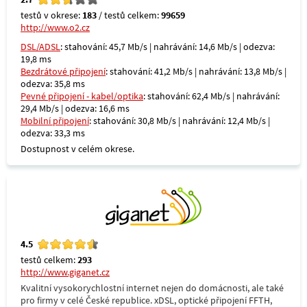
testů v okrese:
183
/ testů celkem:
99659
http://www.o2.cz
DSL/ADSL
: stahování: 45,7 Mb/s | nahrávání: 14,6 Mb/s | odezva:
19,8 ms
Bezdrátové připojení
: stahování: 41,2 Mb/s | nahrávání: 13,8 Mb/s |
odezva: 35,8 ms
Pevné připojení - kabel/optika
: stahování: 62,4 Mb/s | nahrávání:
29,4 Mb/s | odezva: 16,6 ms
Mobilní připojení
: stahování: 30,8 Mb/s | nahrávání: 12,4 Mb/s |
odezva: 33,3 ms
Dostupnost v celém okrese.
4.5
testů celkem:
293
http://www.giganet.cz
Kvalitní vysokorychlostní internet nejen do domácnosti, ale také
pro firmy v celé České republice. xDSL, optické připojení FFTH,