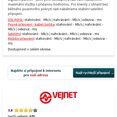
maximální služby s přidanou hodnotou. Pro klienty z oblastí bez
běžného pozemního pokrytí rádi nabídneme stabilní satelitní
připojení.
DSL/ADSL
: stahování: - Mb/s | nahrávání: - Mb/s | odezva: - ms
Pevné připojení - kabel/optika
: stahování: - Mb/s | nahrávání: -
Mb/s | odezva: - ms
Satelitní
: stahování: - Mb/s | nahrávání: - Mb/s | odezva: - ms
Mobilní připojení
: stahování: - Mb/s | nahrávání: - Mb/s | odezva: -
ms
Dostupnost v celém okrese.
Najděte si připojení k internetu
Najít rychlejší připojení
pro
vaši adresu
3.8
testů celkem:
676