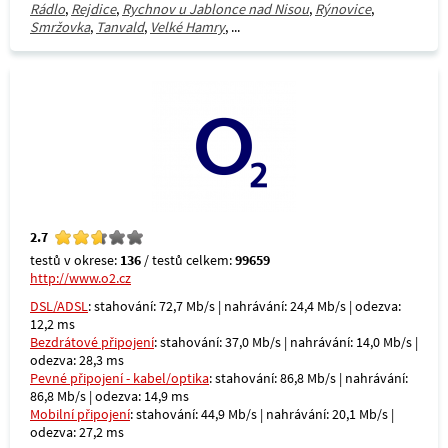
Rádlo
,
Rejdice
,
Rychnov u Jablonce nad Nisou
,
Rýnovice
,
Smržovka
,
Tanvald
,
Velké Hamry
, ...
2.7
testů v okrese:
136
/ testů celkem:
99659
http://www.o2.cz
DSL/ADSL
: stahování: 72,7 Mb/s | nahrávání: 24,4 Mb/s | odezva:
12,2 ms
Bezdrátové připojení
: stahování: 37,0 Mb/s | nahrávání: 14,0 Mb/s |
odezva: 28,3 ms
Pevné připojení - kabel/optika
: stahování: 86,8 Mb/s | nahrávání:
86,8 Mb/s | odezva: 14,9 ms
Mobilní připojení
: stahování: 44,9 Mb/s | nahrávání: 20,1 Mb/s |
odezva: 27,2 ms