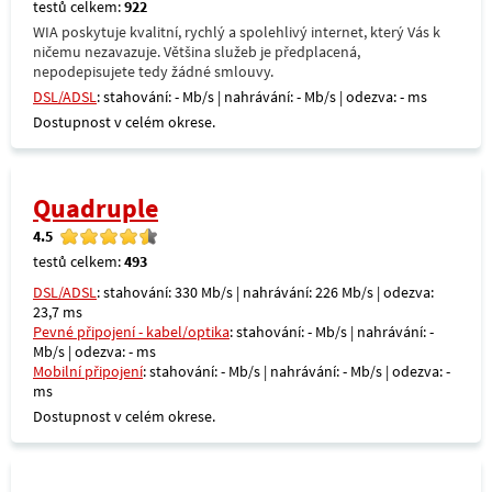
testů celkem:
922
WIA poskytuje kvalitní, rychlý a spolehlivý internet, který Vás k
ničemu nezavazuje. Většina služeb je předplacená,
nepodepisujete tedy žádné smlouvy.
DSL/ADSL
: stahování: - Mb/s | nahrávání: - Mb/s | odezva: - ms
Dostupnost v celém okrese.
Quadruple
4.5
testů celkem:
493
DSL/ADSL
: stahování: 330 Mb/s | nahrávání: 226 Mb/s | odezva:
23,7 ms
Pevné připojení - kabel/optika
: stahování: - Mb/s | nahrávání: -
Mb/s | odezva: - ms
Mobilní připojení
: stahování: - Mb/s | nahrávání: - Mb/s | odezva: -
ms
Dostupnost v celém okrese.