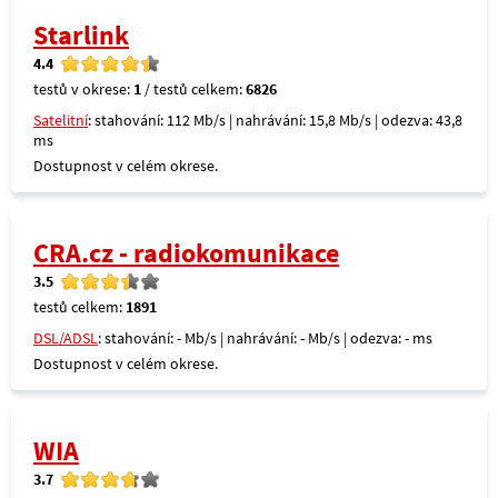
Starlink
4.4
testů v okrese:
1
/ testů celkem:
6826
Satelitní
: stahování: 112 Mb/s | nahrávání: 15,8 Mb/s | odezva: 43,8
ms
Dostupnost v celém okrese.
CRA.cz - radiokomunikace
3.5
testů celkem:
1891
DSL/ADSL
: stahování: - Mb/s | nahrávání: - Mb/s | odezva: - ms
Dostupnost v celém okrese.
WIA
3.7