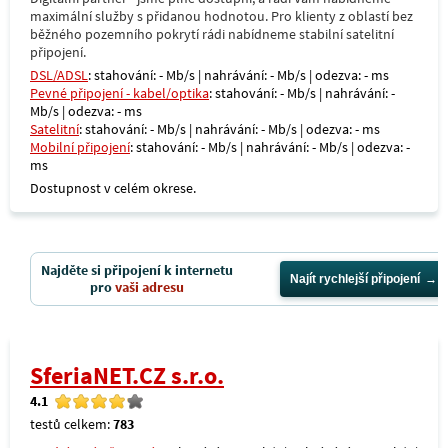
maximální služby s přidanou hodnotou. Pro klienty z oblastí bez
běžného pozemního pokrytí rádi nabídneme stabilní satelitní
připojení.
DSL/ADSL
: stahování: - Mb/s | nahrávání: - Mb/s | odezva: - ms
Pevné připojení - kabel/optika
: stahování: - Mb/s | nahrávání: -
Mb/s | odezva: - ms
Satelitní
: stahování: - Mb/s | nahrávání: - Mb/s | odezva: - ms
Mobilní připojení
: stahování: - Mb/s | nahrávání: - Mb/s | odezva: -
ms
Dostupnost v celém okrese.
Najděte si připojení k internetu
Najít rychlejší připojení
pro
vaši adresu
SferiaNET.CZ s.r.o.
4.1
testů celkem:
783