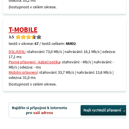
odezva: 33,2 ms
Dostupnost v celém okrese.
T-MOBILE
3.5
testů v okrese:
67
/ testů celkem:
48402
DSL/ADSL
: stahování: 73,0 Mb/s | nahrávání: 16,1 Mb/s | odezva:
17,1 ms
Pevné připojení - kabel/optika
: stahování: - Mb/s | nahrávání: -
Mb/s | odezva: - ms
Mobilní připojení
: stahování: 33,7 Mb/s | nahrávání: 13,6 Mb/s |
odezva: 31,0 ms
Dostupnost v celém okrese.
Najděte si připojení k internetu
Najít rychlejší připojení
pro
vaši adresu