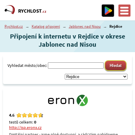
RYCHLOST
.cz
Rychlost.cz
→
Katalog připojení
→
Jablonec nad Nisou
→
Rejdice
Připojení k internetu v Rejdice v okrese
Jablonec nad Nisou
Vyhledat město/obec:
4.6
testů celkem:
0
http://isp.eronx.cz
Digitální partner - jsme plně dostupní, a rádi Vám nabídneme