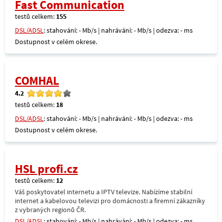
Fast Communication
testů celkem:
155
DSL/ADSL
: stahování: - Mb/s | nahrávání: - Mb/s | odezva: - ms
Dostupnost v celém okrese.
COMHAL
4.2
testů celkem:
18
DSL/ADSL
: stahování: - Mb/s | nahrávání: - Mb/s | odezva: - ms
Dostupnost v celém okrese.
HSL profi.cz
testů celkem:
12
Váš poskytovatel internetu a IPTV televize. Nabízíme stabilní
internet a kabelovou televizi pro domácnosti a firemní zákazníky
z vybraných regionů ČR.
DSL/ADSL
: stahování: - Mb/s | nahrávání: - Mb/s | odezva: - ms