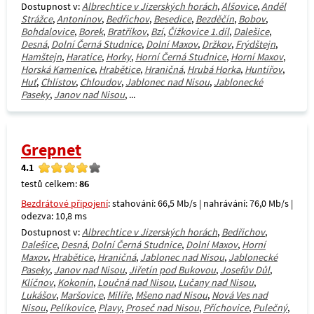
Dostupnost v:
Albrechtice v Jizerských horách
,
Alšovice
,
Anděl
Strážce
,
Antonínov
,
Bedřichov
,
Besedice
,
Bezděčín
,
Bobov
,
Bohdalovice
,
Borek
,
Bratříkov
,
Bzí
,
Čížkovice 1.díl
,
Dalešice
,
Desná
,
Dolní Černá Studnice
,
Dolní Maxov
,
Držkov
,
Frýdštejn
,
Hamštejn
,
Haratice
,
Horky
,
Horní Černá Studnice
,
Horní Maxov
,
Horská Kamenice
,
Hrabětice
,
Hraničná
,
Hrubá Horka
,
Huntířov
,
Huť
,
Chlístov
,
Chloudov
,
Jablonec nad Nisou
,
Jablonecké
Paseky
,
Janov nad Nisou
, ...
Grepnet
4.1
testů celkem:
86
Bezdrátové připojení
: stahování: 66,5 Mb/s | nahrávání: 76,0 Mb/s |
odezva: 10,8 ms
Dostupnost v:
Albrechtice v Jizerských horách
,
Bedřichov
,
Dalešice
,
Desná
,
Dolní Černá Studnice
,
Dolní Maxov
,
Horní
Maxov
,
Hrabětice
,
Hraničná
,
Jablonec nad Nisou
,
Jablonecké
Paseky
,
Janov nad Nisou
,
Jiřetín pod Bukovou
,
Josefův Důl
,
Klíčnov
,
Kokonín
,
Loučná nad Nisou
,
Lučany nad Nisou
,
Lukášov
,
Maršovice
,
Milíře
,
Mšeno nad Nisou
,
Nová Ves nad
Nisou
,
Pelíkovice
,
Plavy
,
Proseč nad Nisou
,
Příchovice
,
Pulečný
,