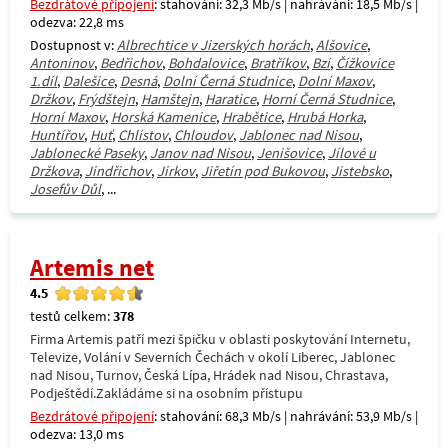
Bezdrátové připojení
: stahování: 32,3 Mb/s | nahrávání: 18,5 Mb/s |
odezva: 22,8 ms
Dostupnost v:
Albrechtice v Jizerských horách
,
Alšovice
,
Antonínov
,
Bedřichov
,
Bohdalovice
,
Bratříkov
,
Bzí
,
Čížkovice
1.díl
,
Dalešice
,
Desná
,
Dolní Černá Studnice
,
Dolní Maxov
,
Držkov
,
Frýdštejn
,
Hamštejn
,
Haratice
,
Horní Černá Studnice
,
Horní Maxov
,
Horská Kamenice
,
Hrabětice
,
Hrubá Horka
,
Huntířov
,
Huť
,
Chlístov
,
Chloudov
,
Jablonec nad Nisou
,
Jablonecké Paseky
,
Janov nad Nisou
,
Jenišovice
,
Jílové u
Držkova
,
Jindřichov
,
Jirkov
,
Jiřetín pod Bukovou
,
Jistebsko
,
Josefův Důl
, ...
Artemis net
4.5
testů celkem:
378
Firma Artemis patří mezi špičku v oblasti poskytování Internetu,
Televize, Volání v Severních Čechách v okolí Liberec, Jablonec
nad Nisou, Turnov, Česká Lípa, Hrádek nad Nisou, Chrastava,
Podještědí.Zakládáme si na osobním přístupu
Bezdrátové připojení
: stahování: 68,3 Mb/s | nahrávání: 53,9 Mb/s |
odezva: 13,0 ms