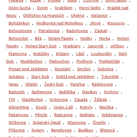
Pekařka
,
Růžek
,
Vysoká
,
Víska
,
Chotyně
,
Dolní Sedlo
,
Dolní Suchá
,
Donín
,
Grabštejn
,
Horní Sedlo
,
Hrádek nad
Nisou
,
Oldřichov na Hranicích
,
Uhelná
,
Václavice
,
Bohdánkov
,
Hodkovice nad Mohelkou
,
Jílové
,
Kocourov
,
Kohoutovice
,
Petrašovice
,
Radoňovice
,
Záskalí
,
Bohumileč
,
Bílá
,
Dolení Paseky
,
Hodky
,
Horka
,
Hoření
Paseky
,
Hoření Starý Dub
,
Hradčany
,
Javorník
,
Jiříčkov
,
Klamorna
,
Kněžičky
,
Křižany
,
Libíč
,
Loukovičky
,
Malý
Dub
,
Modlibohov
,
Padouchov
,
Podhora
,
Podjestřábí
,
Proseč pod Ještědem
,
Rozstání
,
Smržov
,
Sobotice
,
Sobákov
,
Starý Dub
,
Světlá pod Ještědem
,
Trávníček
,
Vesec
,
Vlčetín
,
Český Dub
,
Paceřice
,
Radimovice
,
Radostín
,
Sedlejovice
,
Sedlíšťka
,
Slavíkov
,
Sychrov
,
Třtí
,
Vlastibořice
,
Vrchovina
,
Zásada
,
Žďárek
,
Albrechtice
,
Doubí
,
Jirsko 2.díl
,
Kobyly
,
Močítka
,
Padařovice
,
Pěnčín
,
Radvanice
,
Sedlisko
,
Soběslavice
,
Střížovice
,
Svijanský Újezd
,
Vitanovice
,
Čtveřín
,
Příšovice
,
Svijany
,
Benešovice
,
Budíkov
,
Březová
,