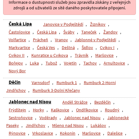
Informace o dustupnosti služeb jsou zpravidla získány z veřejných
zdrojů a od uživatelů ze sítě daného poskytovatele připojení.
Česká Lípa
Janovice v Podještědí
,
Žizníkov
,
Častolovice
,
Česká Lípa
,
Šváby
,
Taneček
,
Žandov
,
Volfartice
,
Prácheň
,
Vranov
,
Jablonné v Podještědí
,
Markvartice
,
Česká Ves
,
Deštná
,
Šidlov
,
Cvikov I
,
Cvikov II
,
Kunratice u Cvikova
,
Trávník
,
Maršovice
,
Bořejov
,
Luka
,
Tubož
,
Vojetín
,
Tachov
,
Arnultovice
,
Nový Bor
Děčín
Varnsdorf
,
Rumburk 1
,
Rumburk 2-Horní
Jindřichov
,
Rumburk 3-Dolní Křečany
Jablonec nad Nisou
Anděl Strážce
,
Bezděčín
,
Frýdštejn
,
Horky
,
Kaškovice
,
Ondříkovice
,
Roudný
,
Sestroňovice
,
Voděrady
,
Jablonec nad Nisou
,
Jablonecké
Paseky
,
Jindřichov
,
Mšeno nad Nisou
,
Lukášov
,
Rýnovice
,
Vrkoslavice
,
Kokonín
,
Maršovice
,
Dalešice
,