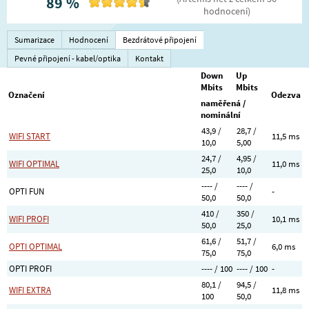
89
%
hodnocení
)
Sumarizace
Hodnocení
Bezdrátové připojení
Pevné připojení - kabel/optika
Kontakt
Down
Up
Mbits
Mbits
Označení
Odezva
naměřená /
nominální
43,9 /
28,7 /
WIFI START
11,5 ms
10,0
5,00
24,7 /
4,95 /
WIFI OPTIMAL
11,0 ms
25,0
10,0
---- /
---- /
OPTI FUN
-
50,0
50,0
410 /
350 /
WIFI PROFI
10,1 ms
50,0
25,0
61,6 /
51,7 /
OPTI OPTIMAL
6,0 ms
75,0
75,0
OPTI PROFI
---- / 100
---- / 100
-
80,1 /
94,5 /
WIFI EXTRA
11,8 ms
100
50,0