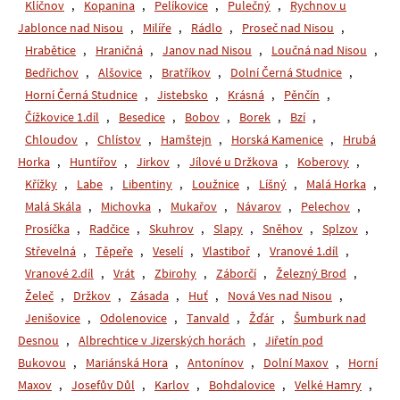
Klíčnov
,
Kopanina
,
Pelíkovice
,
Pulečný
,
Rychnov u
Jablonce nad Nisou
,
Milíře
,
Rádlo
,
Proseč nad Nisou
,
Hrabětice
,
Hraničná
,
Janov nad Nisou
,
Loučná nad Nisou
,
Bedřichov
,
Alšovice
,
Bratříkov
,
Dolní Černá Studnice
,
Horní Černá Studnice
,
Jistebsko
,
Krásná
,
Pěnčín
,
Čížkovice 1.díl
,
Besedice
,
Bobov
,
Borek
,
Bzí
,
Chloudov
,
Chlístov
,
Hamštejn
,
Horská Kamenice
,
Hrubá
Horka
,
Huntířov
,
Jirkov
,
Jílové u Držkova
,
Koberovy
,
Křížky
,
Labe
,
Libentiny
,
Loužnice
,
Líšný
,
Malá Horka
,
Malá Skála
,
Michovka
,
Mukařov
,
Návarov
,
Pelechov
,
Prosíčka
,
Radčice
,
Skuhrov
,
Slapy
,
Sněhov
,
Splzov
,
Střevelná
,
Těpeře
,
Veselí
,
Vlastiboř
,
Vranové 1.díl
,
Vranové 2.díl
,
Vrát
,
Zbirohy
,
Záborčí
,
Železný Brod
,
Želeč
,
Držkov
,
Zásada
,
Huť
,
Nová Ves nad Nisou
,
Jenišovice
,
Odolenovice
,
Tanvald
,
Žďár
,
Šumburk nad
Desnou
,
Albrechtice v Jizerských horách
,
Jiřetín pod
Bukovou
,
Mariánská Hora
,
Antonínov
,
Dolní Maxov
,
Horní
Maxov
,
Josefův Důl
,
Karlov
,
Bohdalovice
,
Velké Hamry
,