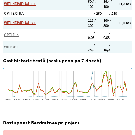
50,4 /
36,4 /
WIFI INDIVIDUAL 100
11,8 ms
100
100
OPTI EXTRA
---- / 250
---- / 250
-
218 /
160 /
WIFI INDIVIDUAL 300
10,0 ms
300
300
---- /
---- /
OPTI Fun
-
0,03
0,03
---- /
---- /
WIFI OPTI
-
25,0
10,0
Graf historie testů (seskupeno po 7 dnech)
Dostupnost Bezdrátové připojení