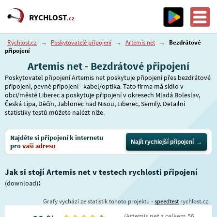
RYCHLOST
.cz
Rychlost.cz
→
Poskytovatelé připojení
→
Artemis net
→
Bezdrátové
připojení
Artemis net - Bezdrátové připojení
Poskytovatel připojení Artemis net poskytuje připojení přes bezdrátové
připojení, pevné připojení - kabel/optika. Tato firma má sídlo v
obci/městě Liberec a poskytuje připojení v okresech Mladá Boleslav,
Česká Lípa, Děčín, Jablonec nad Nisou, Liberec, Semily. Detailní
statistiky testů můžete nalézt níže.
Najděte si připojení k internetu
Najít rychlejší připojení
pro
vaši adresu
Jak si stojí Artemis net v testech rychlosti připojení
:
(download)
Grafy vychází ze statistik tohoto projektu -
speedtest
rychlost.cz.
(
Artemis net
z celkem
56