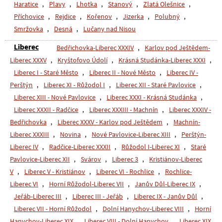
Haratice
,
Plavy
,
Lhotka
,
Stanový
,
Zlatá Olešnice
,
Příchovice
,
Rejdice
,
Kořenov
,
Jizerka
,
Polubný
,
Smržovka
,
Desná
,
Lučany nad Nisou
Liberec
Bedřichovka-Liberec XXXIV
,
Karlov pod Ještědem-
Liberec XXXV
,
Kryštofovo Údolí
,
Krásná Studánka-Liberec XXXI
,
Liberec I - Staré Město
,
Liberec II - Nové Město
,
Liberec IV -
Perštýn
,
Liberec XI - Růžodol I
,
Liberec XII - Staré Pavlovice
,
Liberec XIII - Nové Pavlovice
,
Liberec XXXI - Krásná Studánka
,
Liberec XXXII - Radčice
,
Liberec XXXIII - Machnín
,
Liberec XXXIV -
Bedřichovka
,
Liberec XXXV - Karlov pod Ještědem
,
Machnín-
Liberec XXXIII
,
Novina
,
Nové Pavlovice-Liberec XIII
,
Perštýn-
Liberec IV
,
Radčice-Liberec XXXII
,
Růžodol I-Liberec XI
,
Staré
Pavlovice-Liberec XII
,
Svárov
,
Liberec 3
,
Kristiánov-Liberec
V
,
Liberec V - Kristiánov
,
Liberec VI - Rochlice
,
Rochlice-
Liberec VI
,
Horní Růžodol-Liberec VII
,
Janův Důl-Liberec IX
,
Jeřáb-Liberec III
,
Liberec III - Jeřáb
,
Liberec IX - Janův Důl
,
Liberec VII - Horní Růžodol
,
Dolní Hanychov-Liberec VIII
,
Horní
Hanychov-Liberec XIX
,
Liberec VIII - Dolní Hanychov
,
Liberec XIX