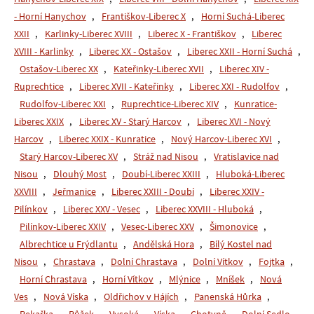
- Horní Hanychov
,
Františkov-Liberec X
,
Horní Suchá-Liberec
XXII
,
Karlinky-Liberec XVIII
,
Liberec X - Františkov
,
Liberec
XVIII - Karlinky
,
Liberec XX - Ostašov
,
Liberec XXII - Horní Suchá
,
Ostašov-Liberec XX
,
Kateřinky-Liberec XVII
,
Liberec XIV -
Ruprechtice
,
Liberec XVII - Kateřinky
,
Liberec XXI - Rudolfov
,
Rudolfov-Liberec XXI
,
Ruprechtice-Liberec XIV
,
Kunratice-
Liberec XXIX
,
Liberec XV - Starý Harcov
,
Liberec XVI - Nový
Harcov
,
Liberec XXIX - Kunratice
,
Nový Harcov-Liberec XVI
,
Starý Harcov-Liberec XV
,
Stráž nad Nisou
,
Vratislavice nad
Nisou
,
Dlouhý Most
,
Doubí-Liberec XXIII
,
Hluboká-Liberec
XXVIII
,
Jeřmanice
,
Liberec XXIII - Doubí
,
Liberec XXIV -
Pilínkov
,
Liberec XXV - Vesec
,
Liberec XXVIII - Hluboká
,
Pilínkov-Liberec XXIV
,
Vesec-Liberec XXV
,
Šimonovice
,
Albrechtice u Frýdlantu
,
Andělská Hora
,
Bílý Kostel nad
Nisou
,
Chrastava
,
Dolní Chrastava
,
Dolní Vítkov
,
Fojtka
,
Horní Chrastava
,
Horní Vítkov
,
Mlýnice
,
Mníšek
,
Nová
Ves
,
Nová Víska
,
Oldřichov v Hájích
,
Panenská Hůrka
,