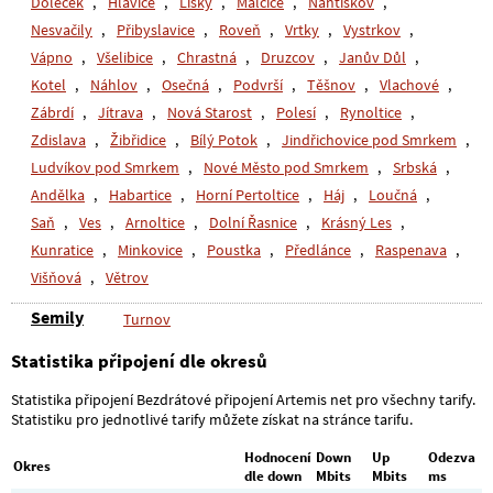
Doleček
,
Hlavice
,
Lísky
,
Malčice
,
Nantiškov
,
Nesvačily
,
Přibyslavice
,
Roveň
,
Vrtky
,
Vystrkov
,
Vápno
,
Všelibice
,
Chrastná
,
Druzcov
,
Janův Důl
,
Kotel
,
Náhlov
,
Osečná
,
Podvrší
,
Těšnov
,
Vlachové
,
Zábrdí
,
Jítrava
,
Nová Starost
,
Polesí
,
Rynoltice
,
Zdislava
,
Žibřidice
,
Bílý Potok
,
Jindřichovice pod Smrkem
,
Ludvíkov pod Smrkem
,
Nové Město pod Smrkem
,
Srbská
,
Andělka
,
Habartice
,
Horní Pertoltice
,
Háj
,
Loučná
,
Saň
,
Ves
,
Arnoltice
,
Dolní Řasnice
,
Krásný Les
,
Kunratice
,
Minkovice
,
Poustka
,
Předlánce
,
Raspenava
,
Višňová
,
Větrov
Semily
Turnov
Statistika připojení dle okresů
Statistika připojení Bezdrátové připojení Artemis net pro všechny tarify.
Statistiku pro jednotlivé tarify můžete získat na stránce tarifu.
Hodnocení
Down
Up
Odezva
Okres
dle down
Mbits
Mbits
ms