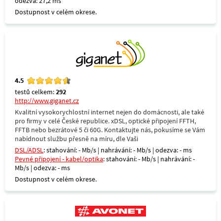
odezva: 27,2 ms
Dostupnost v celém okrese.
4.5
testů celkem:
292
http://www.giganet.cz
Kvalitní vysokorychlostní internet nejen do domácnosti, ale také
pro firmy v celé České republice. xDSL, optické připojení FFTH,
FFTB nebo bezrátové 5 či 60G. Kontaktujte nás, pokusíme se Vám
nabídnout službu přesně na míru, dle Vaši
DSL/ADSL
: stahování: - Mb/s | nahrávání: - Mb/s | odezva: - ms
Pevné připojení - kabel/optika
: stahování: - Mb/s | nahrávání: -
Mb/s | odezva: - ms
Dostupnost v celém okrese.