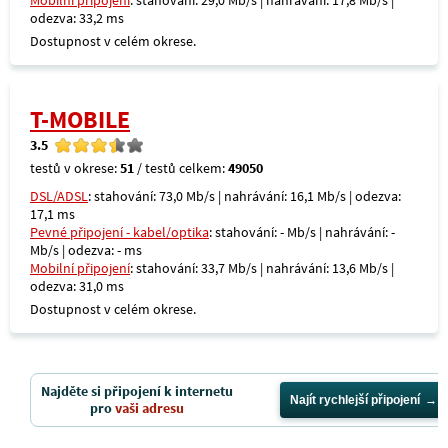
Mobilní připojení
: stahování: 29,0 Mb/s | nahrávání: 17,8 Mb/s |
odezva: 33,2 ms
Dostupnost v celém okrese.
T-MOBILE
3.5
testů v okrese:
51
/ testů celkem:
49050
DSL/ADSL
: stahování: 73,0 Mb/s | nahrávání: 16,1 Mb/s | odezva:
17,1 ms
Pevné připojení - kabel/optika
: stahování: - Mb/s | nahrávání: -
Mb/s | odezva: - ms
Mobilní připojení
: stahování: 33,7 Mb/s | nahrávání: 13,6 Mb/s |
odezva: 31,0 ms
Dostupnost v celém okrese.
Najděte si připojení k internetu
Najít rychlejší připojení
pro
vaši adresu