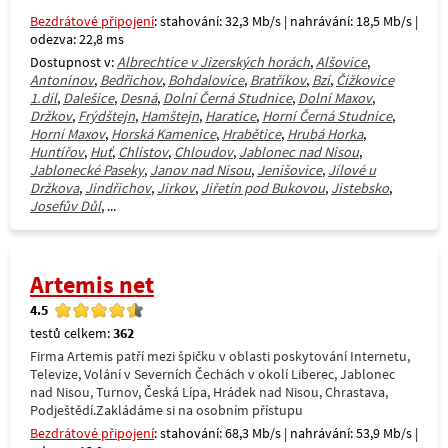
Bezdrátové připojení
: stahování: 32,3 Mb/s | nahrávání: 18,5 Mb/s |
odezva: 22,8 ms
Dostupnost v:
Albrechtice v Jizerských horách
,
Alšovice
,
Antonínov
,
Bedřichov
,
Bohdalovice
,
Bratříkov
,
Bzí
,
Čížkovice
1.díl
,
Dalešice
,
Desná
,
Dolní Černá Studnice
,
Dolní Maxov
,
Držkov
,
Frýdštejn
,
Hamštejn
,
Haratice
,
Horní Černá Studnice
,
Horní Maxov
,
Horská Kamenice
,
Hrabětice
,
Hrubá Horka
,
Huntířov
,
Huť
,
Chlístov
,
Chloudov
,
Jablonec nad Nisou
,
Jablonecké Paseky
,
Janov nad Nisou
,
Jenišovice
,
Jílové u
Držkova
,
Jindřichov
,
Jirkov
,
Jiřetín pod Bukovou
,
Jistebsko
,
Josefův Důl
, ...
Artemis net
4.5
testů celkem:
362
Firma Artemis patří mezi špičku v oblasti poskytování Internetu,
Televize, Volání v Severních Čechách v okolí Liberec, Jablonec
nad Nisou, Turnov, Česká Lípa, Hrádek nad Nisou, Chrastava,
Podještědí.Zakládáme si na osobním přístupu
Bezdrátové připojení
: stahování: 68,3 Mb/s | nahrávání: 53,9 Mb/s |