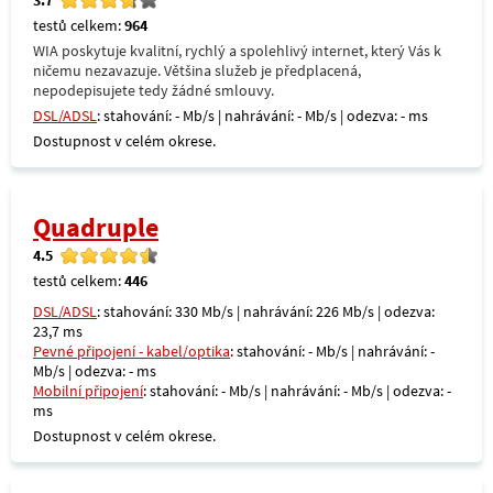
testů celkem:
964
WIA poskytuje kvalitní, rychlý a spolehlivý internet, který Vás k
ničemu nezavazuje. Většina služeb je předplacená,
nepodepisujete tedy žádné smlouvy.
DSL/ADSL
: stahování: - Mb/s | nahrávání: - Mb/s | odezva: - ms
Dostupnost v celém okrese.
Quadruple
4.5
testů celkem:
446
DSL/ADSL
: stahování: 330 Mb/s | nahrávání: 226 Mb/s | odezva:
23,7 ms
Pevné připojení - kabel/optika
: stahování: - Mb/s | nahrávání: -
Mb/s | odezva: - ms
Mobilní připojení
: stahování: - Mb/s | nahrávání: - Mb/s | odezva: -
ms
Dostupnost v celém okrese.