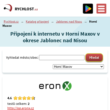
RYCHLOST
.cz
Rychlost.cz
→
Katalog připojení
→
Jablonec nad Nisou
→
Horní
Maxov
Připojení k internetu v Horní Maxov v
okrese Jablonec nad Nisou
Vyhledat město/obec:
4.6
testů celkem:
2
http://isp.eronx.cz