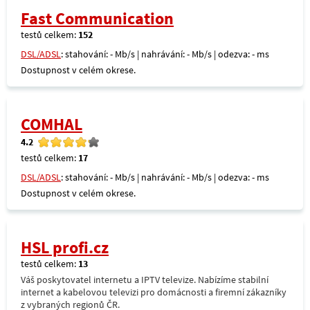
Fast Communication
testů celkem:
152
DSL/ADSL
: stahování: - Mb/s | nahrávání: - Mb/s | odezva: - ms
Dostupnost v celém okrese.
COMHAL
4.2
testů celkem:
17
DSL/ADSL
: stahování: - Mb/s | nahrávání: - Mb/s | odezva: - ms
Dostupnost v celém okrese.
HSL profi.cz
testů celkem:
13
Váš poskytovatel internetu a IPTV televize. Nabízíme stabilní
internet a kabelovou televizi pro domácnosti a firemní zákazníky
z vybraných regionů ČR.