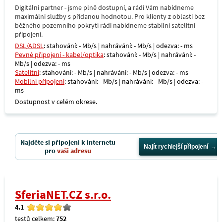
Digitální partner - jsme plně dostupní, a rádi Vám nabídneme
maximální služby s přidanou hodnotou. Pro klienty z oblastí bez
běžného pozemního pokrytí rádi nabídneme stabilní satelitní
připojení.
DSL/ADSL
: stahování: - Mb/s | nahrávání: - Mb/s | odezva: - ms
Pevné připojení - kabel/optika
: stahování: - Mb/s | nahrávání: -
Mb/s | odezva: - ms
Satelitní
: stahování: - Mb/s | nahrávání: - Mb/s | odezva: - ms
Mobilní připojení
: stahování: - Mb/s | nahrávání: - Mb/s | odezva: -
ms
Dostupnost v celém okrese.
Najděte si připojení k internetu
Najít rychlejší připojení
pro
vaši adresu
SferiaNET.CZ s.r.o.
4.1
testů celkem:
752