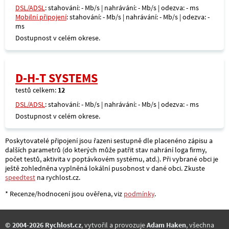
DSL/ADSL
: stahování: - Mb/s | nahrávání: - Mb/s | odezva: - ms
Mobilní připojení
: stahování: - Mb/s | nahrávání: - Mb/s | odezva: -
ms
Dostupnost v celém okrese.
D-H-T SYSTEMS
testů celkem:
12
DSL/ADSL
: stahování: - Mb/s | nahrávání: - Mb/s | odezva: - ms
Dostupnost v celém okrese.
Poskytovatelé připojení jsou řazeni sestupně dle placenéno zápisu a
dalších parametrů (do kterých může patřit stav nahrání loga firmy,
počet testů, aktivita v poptávkovém systému, atd.). Při vybrané obci je
ještě zohledněna vyplněná lokální pusobnost v dané obci. Zkuste
speedtest
na rychlost.cz.
* Recenze/hodnocení jsou ověřena, viz
podmínky
.
© 2004-2026 Rychlost.cz
, vytvořil a provozuje
Adam Haken
, všechna