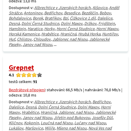
odezva: 13,0 ms
Dostupnost v:
Albrechtice v Jizerských horách
,
Alšovice
,
Anděl
Strážce
,
Antonínov
,
Bedřichov
,
Besedice
,
Bezděčín
,
Bobov
,
Bohdalovice
,
Borek
,
Bratříkov
,
Bzí
,
Čížkovice 1.díl
,
Dalešice
,
Desná
,
Dolní Černá Studnice
,
Dolní Maxov
,
Držkov
,
Frýdštejn
,
Hamštejn
,
Haratice
,
Horky
,
Horní Černá Studnice
,
Horní Maxov
,
Horská Kamenice
,
Hrabětice
,
Hraničná
,
Hrubá Horka
,
Huntířov
,
Huť
,
Chlístov
,
Chloudov
,
Jablonec nad Nisou
,
Jablonecké
Paseky
,
Janov nad Nisou
, ...
Grepnet
4.1
testů celkem:
91
Bezdrátové připojení
: stahování: 66,5 Mb/s | nahrávání: 76,0 Mb/s |
odezva: 10,8 ms
Dostupnost v:
Albrechtice v Jizerských horách
,
Bedřichov
,
Dalešice
,
Desná
,
Dolní Černá Studnice
,
Dolní Maxov
,
Horní
Maxov
,
Hrabětice
,
Hraničná
,
Jablonec nad Nisou
,
Jablonecké
Paseky
,
Janov nad Nisou
,
Jiřetín pod Bukovou
,
Josefův Důl
,
Klíčnov
,
Kokonín
,
Loučná nad Nisou
,
Lučany nad Nisou
,
Lukášov
,
Maršovice
,
Milíře
,
Mšeno nad Nisou
,
Nová Ves nad