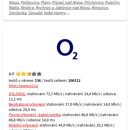
Nisou
,
Pelíkovice
,
Plavy
,
Proseč nad Nisou
,
Příchovice
,
Pulečný
,
Rádlo
,
Rejdice
,
Rychnov u Jablonce nad Nisou
,
Rýnovice
,
Smržovka
,
Tanvald
,
Velké Hamry
, ...
2.7
testů v okrese:
136
/ testů celkem:
100112
http://www.o2.cz
DSL/ADSL
: stahování: 72,7 Mb/s | nahrávání: 24,4 Mb/s | odezva:
12,2 ms
Bezdrátové připojení
: stahování: 37,0 Mb/s | nahrávání: 14,0 Mb/s |
odezva: 28,3 ms
Pevné připojení - kabel/optika
: stahování: 86,8 Mb/s | nahrávání:
86,8 Mb/s | odezva: 14,9 ms
Mobilní připojení
: stahování: 44,9 Mb/s | nahrávání: 20,1 Mb/s |