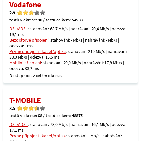
Vodafone
2.9
testů v okrese:
90
/ testů celkem:
54533
DSL/ADSL
: stahování: 68,7 Mb/s | nahrávání: 20,4 Mb/s | odezva:
19,1 ms
Bezdrátové připojení
: stahování: - Mb/s | nahrávání: - Mb/s |
odezva: - ms
Pevné připojení - kabel/optika
: stahování: 210 Mb/s | nahrávání:
33,0 Mb/s | odezva: 15,5 ms
Mobilní připojení
: stahování: 29,0 Mb/s | nahrávání: 17,8 Mb/s |
odezva: 33,2 ms
Dostupnost v celém okrese.
T-MOBILE
3.5
testů v okrese:
68
/ testů celkem:
48875
DSL/ADSL
: stahování: 73,0 Mb/s | nahrávání: 16,1 Mb/s | odezva:
17,1 ms
Pevné připojení - kabel/optika
: stahování: - Mb/s | nahrávání: -