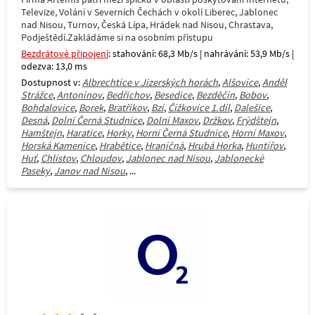
Televize, Volání v Severních Čechách v okolí Liberec, Jablonec
nad Nisou, Turnov, Česká Lípa, Hrádek nad Nisou, Chrastava,
Podještědí.Zakládáme si na osobním přístupu
Bezdrátové připojení
: stahování: 68,3 Mb/s | nahrávání: 53,9 Mb/s |
odezva: 13,0 ms
Dostupnost v:
Albrechtice v Jizerských horách
,
Alšovice
,
Anděl
Strážce
,
Antonínov
,
Bedřichov
,
Besedice
,
Bezděčín
,
Bobov
,
Bohdalovice
,
Borek
,
Bratříkov
,
Bzí
,
Čížkovice 1.díl
,
Dalešice
,
Desná
,
Dolní Černá Studnice
,
Dolní Maxov
,
Držkov
,
Frýdštejn
,
Hamštejn
,
Haratice
,
Horky
,
Horní Černá Studnice
,
Horní Maxov
,
Horská Kamenice
,
Hrabětice
,
Hraničná
,
Hrubá Horka
,
Huntířov
,
Huť
,
Chlístov
,
Chloudov
,
Jablonec nad Nisou
,
Jablonecké
Paseky
,
Janov nad Nisou
, ...