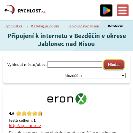
RYCHLOST
.cz
Rychlost.cz
→
Katalog připojení
→
Jablonec nad Nisou
→
Bezděčín
Připojení k internetu v Bezděčín v okrese
Jablonec nad Nisou
Vyhledat město/obec:
4.6
testů celkem:
1
http://isp.eronx.cz
Digitální partner - jsme plně dostupní, a rádi Vám nabídneme