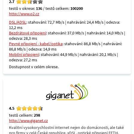
2.7
testů v okrese:
136
/ testů celkem:
100200
http://www.o2.cz
DSL/ADSL
: stahování: 72,7 Mb/s | nahrávání: 24,4 Mb/s | odezva:
12,2 ms
Bezdrátové připojení
: stahování: 37,0 Mb/s | nahrávání: 14,0 Mb/s |
odezva: 28,3 ms
Pevné připojení - kabel/optika
: stahování: 86,8 Mb/s | nahrávání:
86,8 Mb/s | odezva: 14,9 ms
Mobilní připojení
: stahování: 44,9 Mb/s | nahrávání: 20,1 Mb/s |
odezva: 27,2 ms
Dostupnost v celém okrese.
4.5
testů celkem:
298
http://www.giganet.cz
Kvalitní vysokorychlostní internet nejen do domácnosti, ale také
pro firmy v celé České republice. xDSL, optické připojení FFTH,