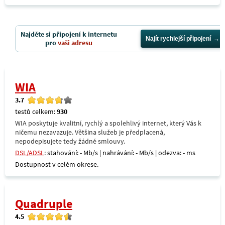
Najděte si připojení k internetu
Najít rychlejší připojení
pro
vaši adresu
WIA
3.7
testů celkem:
930
WIA poskytuje kvalitní, rychlý a spolehlivý internet, který Vás k
ničemu nezavazuje. Většina služeb je předplacená,
nepodepisujete tedy žádné smlouvy.
DSL/ADSL
: stahování: - Mb/s | nahrávání: - Mb/s | odezva: - ms
Dostupnost v celém okrese.
Quadruple
4.5