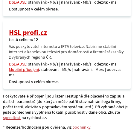
DSL/ADSL
: stahování: - Mb/s | nahrávání: - Mb/s | odezva: - ms
Dostupnost v celém okrese.
HSL profi.cz
testů celkem:
12
Váš poskytovatel internetu a IPTV televize. Nabízíme stabilní
internet a kabelovou televizi pro domácnosti a firemní zákazníky
z vybraných regionů ČR.
DSL/ADSL
: stahování: - Mb/s | nahrávání: - Mb/s | odezva: - ms
Mobilní připojení
: stahování: - Mb/s | nahrávání: - Mb/s | odezva: -
ms
Dostupnost v celém okrese.
Poskytovatelé připojení jsou řazeni sestupně dle placenéno zápisu a
dalších parametrů (do kterých může patřit stav nahrání loga firmy,
počet testů, aktivita v poptávkovém systému, atd.). Při vybrané obci je
ještě zohledněna vyplněná lokální pusobnost v dané obci. Zkuste
speedtest
na rychlost.cz.
* Recenze/hodnocení jsou ověřena, viz
podmínky
.