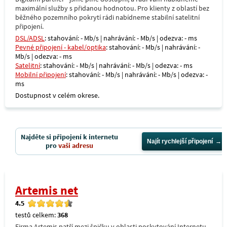
maximální služby s přidanou hodnotou. Pro klienty z oblastí bez
běžného pozemního pokrytí rádi nabídneme stabilní satelitní
připojení.
DSL/ADSL
: stahování: - Mb/s | nahrávání: - Mb/s | odezva: - ms
Pevné připojení - kabel/optika
: stahování: - Mb/s | nahrávání: -
Mb/s | odezva: - ms
Satelitní
: stahování: - Mb/s | nahrávání: - Mb/s | odezva: - ms
Mobilní připojení
: stahování: - Mb/s | nahrávání: - Mb/s | odezva: -
ms
Dostupnost v celém okrese.
Najděte si připojení k internetu
Najít rychlejší připojení
pro
vaši adresu
Artemis net
4.5
testů celkem:
368
Firma Artemis patří mezi špičku v oblasti poskytování Internetu,