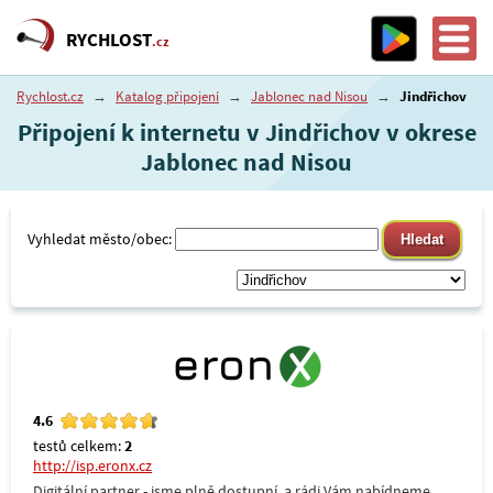
RYCHLOST
.cz
Rychlost.cz
→
Katalog připojení
→
Jablonec nad Nisou
→
Jindřichov
Připojení k internetu v Jindřichov v okrese
Jablonec nad Nisou
Vyhledat město/obec:
4.6
testů celkem:
2
http://isp.eronx.cz
Digitální partner - jsme plně dostupní, a rádi Vám nabídneme