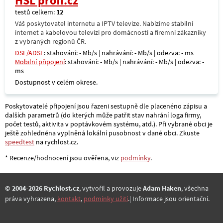
HSL profi.cz
testů celkem:
12
Váš poskytovatel internetu a IPTV televize. Nabízíme stabilní
internet a kabelovou televizi pro domácnosti a firemní zákazníky
z vybraných regionů ČR.
DSL/ADSL
: stahování: - Mb/s | nahrávání: - Mb/s | odezva: - ms
Mobilní připojení
: stahování: - Mb/s | nahrávání: - Mb/s | odezva: -
ms
Dostupnost v celém okrese.
Poskytovatelé připojení jsou řazeni sestupně dle placenéno zápisu a
dalších parametrů (do kterých může patřit stav nahrání loga firmy,
počet testů, aktivita v poptávkovém systému, atd.). Při vybrané obci je
ještě zohledněna vyplněná lokální pusobnost v dané obci. Zkuste
speedtest
na rychlost.cz.
* Recenze/hodnocení jsou ověřena, viz
podmínky
.
© 2004-2026 Rychlost.cz
, vytvořil a provozuje
Adam Haken
, všechna
práva vyhrazena,
kontakt
,
podmínky užití
.| Informace jsou orientační.