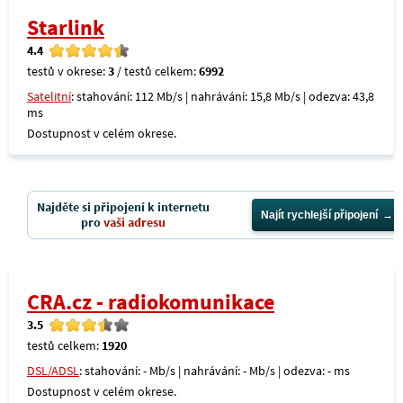
Starlink
4.4
testů v okrese:
3
/ testů celkem:
6992
Satelitní
: stahování: 112 Mb/s | nahrávání: 15,8 Mb/s | odezva: 43,8
ms
Dostupnost v celém okrese.
Najděte si připojení k internetu
Najít rychlejší připojení
pro
vaši adresu
CRA.cz - radiokomunikace
3.5
testů celkem:
1920
DSL/ADSL
: stahování: - Mb/s | nahrávání: - Mb/s | odezva: - ms
Dostupnost v celém okrese.