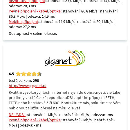
Bezdrátové připojení
: stahování: 37,0 Mb/s | nahrávání: 14,0 Mb/s |
odezva: 28,3 ms
Pevné připojení - kabel/optika
: stahování: 86,8 Mb/s | nahrávání:
86,8 Mb/s | odezva: 14,9 ms
Mobilní připojení
: stahování: 44,9 Mb/s | nahrávání: 20,1 Mb/s |
odezva: 27,2 ms
Dostupnost v celém okrese.
4.5
testů celkem:
296
http://www.giganet.cz
Kvalitní vysokorychlostní internet nejen do domácnosti, ale také
pro firmy v celé České republice. xDSL, optické připojení FFTH,
FFTB nebo bezrátové 5 či 60G. Kontaktujte nás, pokusíme se Vám
nabídnout službu přesně na míru, dle Vaši
DSL/ADSL
: stahování: - Mb/s | nahrávání: - Mb/s | odezva: - ms
Pevné připojení - kabel/optika
: stahování: - Mb/s | nahrávání: -
Mb/s | odezva: - ms