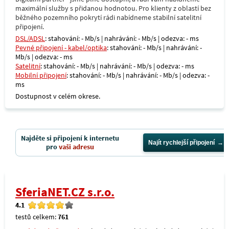
maximální služby s přidanou hodnotou. Pro klienty z oblastí bez
běžného pozemního pokrytí rádi nabídneme stabilní satelitní
připojení.
DSL/ADSL
: stahování: - Mb/s | nahrávání: - Mb/s | odezva: - ms
Pevné připojení - kabel/optika
: stahování: - Mb/s | nahrávání: -
Mb/s | odezva: - ms
Satelitní
: stahování: - Mb/s | nahrávání: - Mb/s | odezva: - ms
Mobilní připojení
: stahování: - Mb/s | nahrávání: - Mb/s | odezva: -
ms
Dostupnost v celém okrese.
Najděte si připojení k internetu
Najít rychlejší připojení
pro
vaši adresu
SferiaNET.CZ s.r.o.
4.1
testů celkem:
761