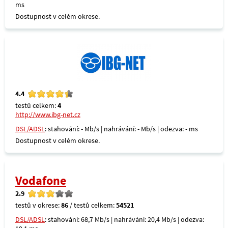
ms
Dostupnost v celém okrese.
4.4
testů celkem:
4
http://www.ibg-net.cz
DSL/ADSL
: stahování: - Mb/s | nahrávání: - Mb/s | odezva: - ms
Dostupnost v celém okrese.
Vodafone
2.9
testů v okrese:
86
/ testů celkem:
54521
DSL/ADSL
: stahování: 68,7 Mb/s | nahrávání: 20,4 Mb/s | odezva: