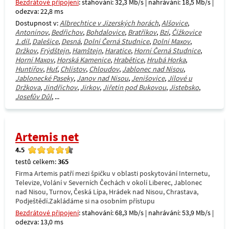
Bezdrátové připojení
: stahování: 32,3 Mb/s | nahrávání: 18,5 Mb/s |
odezva: 22,8 ms
Dostupnost v:
Albrechtice v Jizerských horách
,
Alšovice
,
Antonínov
,
Bedřichov
,
Bohdalovice
,
Bratříkov
,
Bzí
,
Čížkovice
1.díl
,
Dalešice
,
Desná
,
Dolní Černá Studnice
,
Dolní Maxov
,
Držkov
,
Frýdštejn
,
Hamštejn
,
Haratice
,
Horní Černá Studnice
,
Horní Maxov
,
Horská Kamenice
,
Hrabětice
,
Hrubá Horka
,
Huntířov
,
Huť
,
Chlístov
,
Chloudov
,
Jablonec nad Nisou
,
Jablonecké Paseky
,
Janov nad Nisou
,
Jenišovice
,
Jílové u
Držkova
,
Jindřichov
,
Jirkov
,
Jiřetín pod Bukovou
,
Jistebsko
,
Josefův Důl
, ...
Artemis net
4.5
testů celkem:
365
Firma Artemis patří mezi špičku v oblasti poskytování Internetu,
Televize, Volání v Severních Čechách v okolí Liberec, Jablonec
nad Nisou, Turnov, Česká Lípa, Hrádek nad Nisou, Chrastava,
Podještědí.Zakládáme si na osobním přístupu
Bezdrátové připojení
: stahování: 68,3 Mb/s | nahrávání: 53,9 Mb/s |
odezva: 13,0 ms