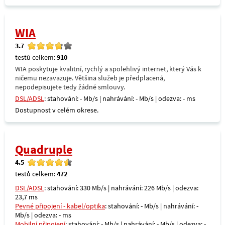
WIA
3.7
testů celkem:
910
WIA poskytuje kvalitní, rychlý a spolehlivý internet, který Vás k
ničemu nezavazuje. Většina služeb je předplacená,
nepodepisujete tedy žádné smlouvy.
DSL/ADSL
: stahování: - Mb/s | nahrávání: - Mb/s | odezva: - ms
Dostupnost v celém okrese.
Quadruple
4.5
testů celkem:
472
DSL/ADSL
: stahování: 330 Mb/s | nahrávání: 226 Mb/s | odezva:
23,7 ms
Pevné připojení - kabel/optika
: stahování: - Mb/s | nahrávání: -
Mb/s | odezva: - ms
Mobilní připojení
: stahování: - Mb/s | nahrávání: - Mb/s | odezva: -