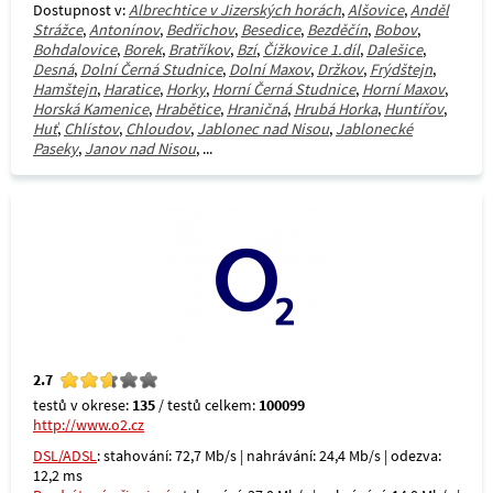
Dostupnost v:
Albrechtice v Jizerských horách
,
Alšovice
,
Anděl
Strážce
,
Antonínov
,
Bedřichov
,
Besedice
,
Bezděčín
,
Bobov
,
Bohdalovice
,
Borek
,
Bratříkov
,
Bzí
,
Čížkovice 1.díl
,
Dalešice
,
Desná
,
Dolní Černá Studnice
,
Dolní Maxov
,
Držkov
,
Frýdštejn
,
Hamštejn
,
Haratice
,
Horky
,
Horní Černá Studnice
,
Horní Maxov
,
Horská Kamenice
,
Hrabětice
,
Hraničná
,
Hrubá Horka
,
Huntířov
,
Huť
,
Chlístov
,
Chloudov
,
Jablonec nad Nisou
,
Jablonecké
Paseky
,
Janov nad Nisou
, ...
2.7
testů v okrese:
135
/ testů celkem:
100099
http://www.o2.cz
DSL/ADSL
: stahování: 72,7 Mb/s | nahrávání: 24,4 Mb/s | odezva:
12,2 ms