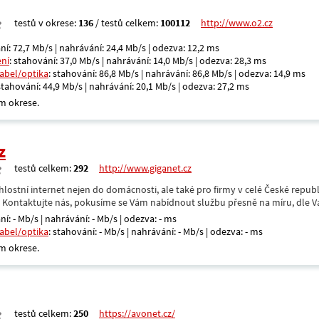
testů v okrese:
136
/ testů celkem:
100112
http://www.o2.cz
ní: 72,7 Mb/s | nahrávání: 24,4 Mb/s | odezva: 12,2 ms
ení
: stahování: 37,0 Mb/s | nahrávání: 14,0 Mb/s | odezva: 28,3 ms
kabel/optika
: stahování: 86,8 Mb/s | nahrávání: 86,8 Mb/s | odezva: 14,9 ms
 stahování: 44,9 Mb/s | nahrávání: 20,1 Mb/s | odezva: 27,2 ms
m okrese.
z
testů celkem:
292
http://www.giganet.cz
hlostní internet nejen do domácnosti, ale také pro firmy v celé České repub
. Kontaktujte nás, pokusíme se Vám nabídnout službu přesně na míru, dle V
ní: - Mb/s | nahrávání: - Mb/s | odezva: - ms
kabel/optika
: stahování: - Mb/s | nahrávání: - Mb/s | odezva: - ms
m okrese.
testů celkem:
250
https://avonet.cz/