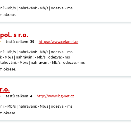
ní: - Mb/s | nahrávání: - Mb/s | odezva: - ms
m okrese.
ol. s r.o.
testů celkem:
39
https://www.celanet.cz
ní: - Mb/s | nahrávání: - Mb/s | odezva: - ms
: - Mb/s | nahrávání: - Mb/s | odezva: - ms
 stahování: - Mb/s | nahrávání: - Mb/s | odezva: - ms
m okrese.
r.o.
testů celkem:
4
http://www.ibg-net.cz
ní: - Mb/s | nahrávání: - Mb/s | odezva: - ms
m okrese.