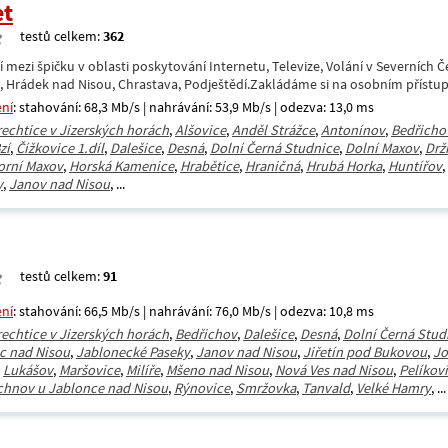
et
testů celkem:
362
í mezi špičku v oblasti poskytování Internetu, Televize, Volání v Severních 
a, Hrádek nad Nisou, Chrastava, Podještědí.Zakládáme si na osobním přístu
ení
: stahování: 68,3 Mb/s | nahrávání: 53,9 Mb/s | odezva: 13,0 ms
rechtice v Jizerských horách
,
Alšovice
,
Anděl Strážce
,
Antonínov
,
Bedřicho
zí
,
Čížkovice 1.díl
,
Dalešice
,
Desná
,
Dolní Černá Studnice
,
Dolní Maxov
,
Drž
orní Maxov
,
Horská Kamenice
,
Hrabětice
,
Hraničná
,
Hrubá Horka
,
Huntířov
,
y
,
Janov nad Nisou
, ...
testů celkem:
91
ení
: stahování: 66,5 Mb/s | nahrávání: 76,0 Mb/s | odezva: 10,8 ms
rechtice v Jizerských horách
,
Bedřichov
,
Dalešice
,
Desná
,
Dolní Černá Stud
c nad Nisou
,
Jablonecké Paseky
,
Janov nad Nisou
,
Jiřetín pod Bukovou
,
Jo
,
Lukášov
,
Maršovice
,
Milíře
,
Mšeno nad Nisou
,
Nová Ves nad Nisou
,
Pelíkov
chnov u Jablonce nad Nisou
,
Rýnovice
,
Smržovka
,
Tanvald
,
Velké Hamry
, ...