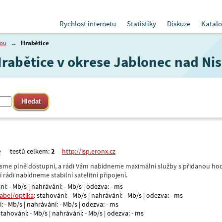
Rychlost internetu
Statistiky
Diskuze
Katalo
sou
→
Hrabětice
Hrabětice v okrese Jablonec nad Ni
testů celkem:
2
http://isp.eronx.cz
- jsme plně dostupní, a rádi Vám nabídneme maximální služby s přidanou hod
rádi nabídneme stabilní satelitní připojení.
ní: - Mb/s | nahrávání: - Mb/s | odezva: - ms
kabel/optika
: stahování: - Mb/s | nahrávání: - Mb/s | odezva: - ms
: - Mb/s | nahrávání: - Mb/s | odezva: - ms
 stahování: - Mb/s | nahrávání: - Mb/s | odezva: - ms