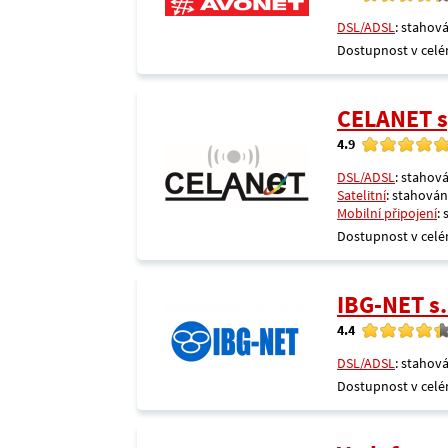
DSL/ADSL
: stahová
Dostupnost v celé
CELANET sp
4.9
DSL/ADSL
: stahová
Satelitní
: stahování
Mobilní připojení
:
Dostupnost v celé
IBG-NET s.
4.4
DSL/ADSL
: stahová
Dostupnost v celé