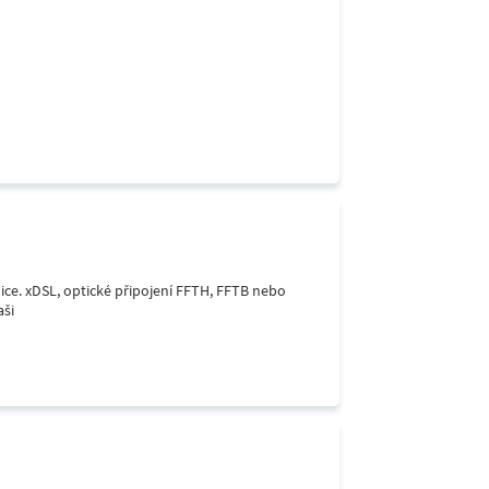
lice. xDSL, optické připojení FFTH, FFTB nebo
aši