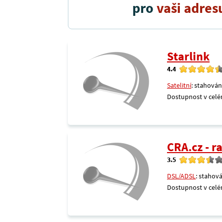
pro
vaši adres
Starlink
4.4
Satelitní
: stahován
Dostupnost v celé
CRA.cz - 
3.5
DSL/ADSL
: stahová
Dostupnost v celé