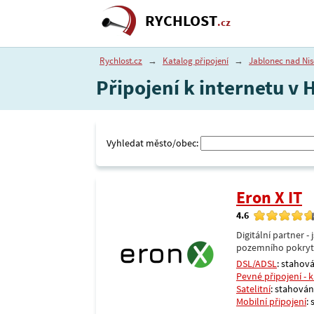
RYCHLOST
.cz
Rychlost.cz
→
Katalog připojení
→
Jablonec nad Ni
Připojení k internetu v 
Vyhledat město/obec:
Eron X IT
4.6
Digitální partner 
pozemního pokrytí 
DSL/ADSL
: stahová
Pevné připojení - 
Satelitní
: stahování
Mobilní připojení
: