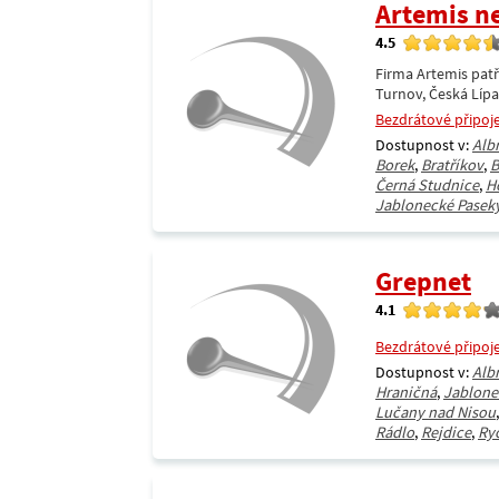
Artemis n
4.5
Firma Artemis patř
Turnov, Česká Líp
Bezdrátové připoj
Dostupnost v:
Alb
Borek
,
Bratříkov
,
B
Černá Studnice
,
H
Jablonecké Pasek
Grepnet
4.1
Bezdrátové připoj
Dostupnost v:
Alb
Hraničná
,
Jablone
Lučany nad Nisou
Rádlo
,
Rejdice
,
Ry