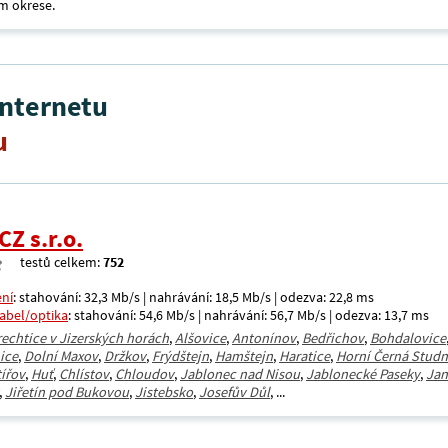
m okrese.
internetu
u
CZ s.r.o.
testů celkem:
752
ení
: stahování: 32,3 Mb/s | nahrávání: 18,5 Mb/s | odezva: 22,8 ms
kabel/optika
: stahování: 54,6 Mb/s | nahrávání: 56,7 Mb/s | odezva: 13,7 ms
rechtice v Jizerských horách
,
Alšovice
,
Antonínov
,
Bedřichov
,
Bohdalovice
ice
,
Dolní Maxov
,
Držkov
,
Frýdštejn
,
Hamštejn
,
Haratice
,
Horní Černá Studn
ířov
,
Huť
,
Chlístov
,
Chloudov
,
Jablonec nad Nisou
,
Jablonecké Paseky
,
Jan
,
Jiřetín pod Bukovou
,
Jistebsko
,
Josefův Důl
, ...