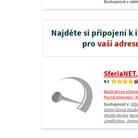
Dostupnost v celé
Najděte si připojení k 
pro
vaši adres
SferiaNET.
4.1
Bezdrátové připoj
Pevné připojení - 
Dostupnost v:
Alb
Dolní Černá Studn
Hrubá Horka
,
Hunt
Jindřichov
,
Jirkov