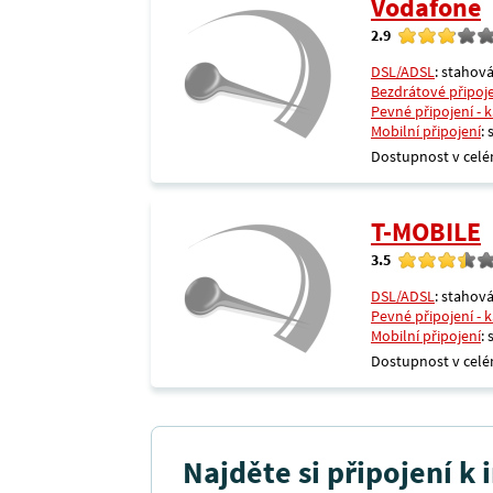
Vodafone
2.9
DSL/ADSL
: stahová
Bezdrátové připoj
Pevné připojení - 
Mobilní připojení
:
Dostupnost v celé
T-MOBILE
3.5
DSL/ADSL
: stahová
Pevné připojení - 
Mobilní připojení
:
Dostupnost v celé
Najděte si připojení k 