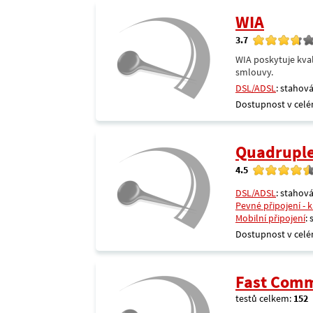
WIA
3.7
WIA poskytuje kval
smlouvy.
DSL/ADSL
: stahová
Dostupnost v celé
Quadrupl
4.5
DSL/ADSL
: stahová
Pevné připojení - 
Mobilní připojení
:
Dostupnost v celé
Fast Comm
testů celkem:
152