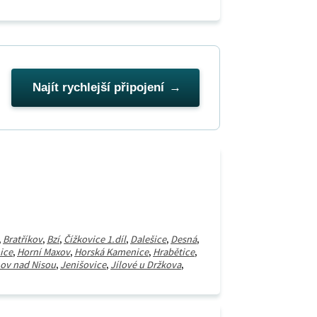
Najít rychlejší připojení
,
Bratříkov
,
Bzí
,
Čížkovice 1.díl
,
Dalešice
,
Desná
,
ice
,
Horní Maxov
,
Horská Kamenice
,
Hrabětice
,
ov nad Nisou
,
Jenišovice
,
Jílové u Držkova
,