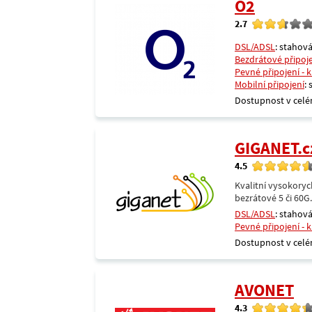
O2
2.7
DSL/ADSL
: stahová
Bezdrátové připoj
Pevné připojení - 
Mobilní připojení
:
Dostupnost v celé
GIGANET.c
4.5
Kvalitní vysokoryc
bezrátové 5 či 60G
DSL/ADSL
: stahová
Pevné připojení - 
Dostupnost v celé
AVONET
4.3