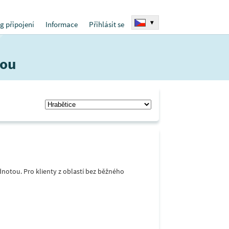
▾
g připojení
Informace
Přihlásit se
sou
notou. Pro klienty z oblastí bez běžného