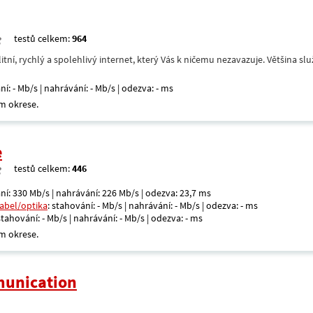
testů celkem:
964
itní, rychlý a spolehlivý internet, který Vás k ničemu nezavazuje. Většina s
ní: - Mb/s | nahrávání: - Mb/s | odezva: - ms
m okrese.
e
testů celkem:
446
ní: 330 Mb/s | nahrávání: 226 Mb/s | odezva: 23,7 ms
kabel/optika
: stahování: - Mb/s | nahrávání: - Mb/s | odezva: - ms
 stahování: - Mb/s | nahrávání: - Mb/s | odezva: - ms
m okrese.
unication