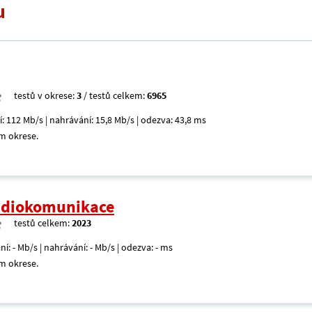
u
testů v okrese:
3
/ testů celkem:
6965
í: 112 Mb/s | nahrávání: 15,8 Mb/s | odezva: 43,8 ms
m okrese.
radiokomunikace
testů celkem:
2023
ní: - Mb/s | nahrávání: - Mb/s | odezva: - ms
m okrese.