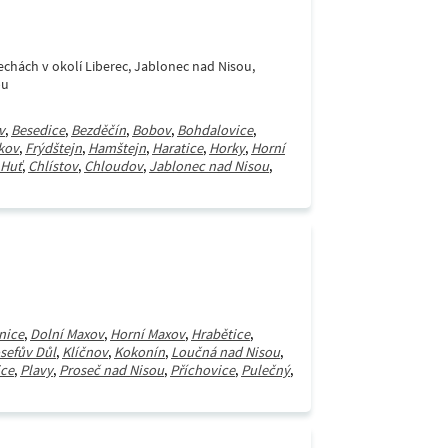
Čechách v okolí Liberec, Jablonec nad Nisou,
pu
v
,
Besedice
,
Bezděčín
,
Bobov
,
Bohdalovice
,
kov
,
Frýdštejn
,
Hamštejn
,
Haratice
,
Horky
,
Horní
Huť
,
Chlístov
,
Chloudov
,
Jablonec nad Nisou
,
nice
,
Dolní Maxov
,
Horní Maxov
,
Hrabětice
,
sefův Důl
,
Klíčnov
,
Kokonín
,
Loučná nad Nisou
,
ice
,
Plavy
,
Proseč nad Nisou
,
Příchovice
,
Pulečný
,