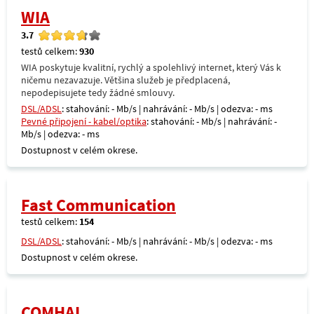
WIA
3.7
testů celkem:
930
WIA poskytuje kvalitní, rychlý a spolehlivý internet, který Vás k
ničemu nezavazuje. Většina služeb je předplacená,
nepodepisujete tedy žádné smlouvy.
DSL/ADSL
: stahování: - Mb/s | nahrávání: - Mb/s | odezva: - ms
Pevné připojení - kabel/optika
: stahování: - Mb/s | nahrávání: -
Mb/s | odezva: - ms
Dostupnost v celém okrese.
Fast Communication
testů celkem:
154
DSL/ADSL
: stahování: - Mb/s | nahrávání: - Mb/s | odezva: - ms
Dostupnost v celém okrese.
COMHAL