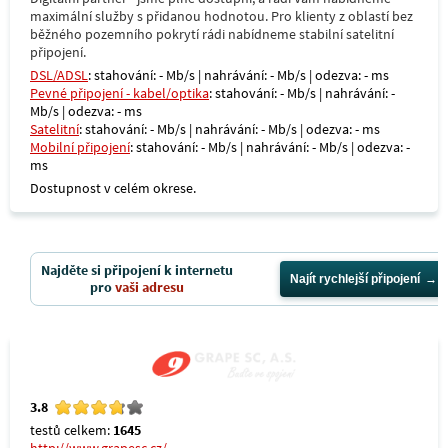
maximální služby s přidanou hodnotou. Pro klienty z oblastí bez
běžného pozemního pokrytí rádi nabídneme stabilní satelitní
připojení.
DSL/ADSL
: stahování: - Mb/s | nahrávání: - Mb/s | odezva: - ms
Pevné připojení - kabel/optika
: stahování: - Mb/s | nahrávání: -
Mb/s | odezva: - ms
Satelitní
: stahování: - Mb/s | nahrávání: - Mb/s | odezva: - ms
Mobilní připojení
: stahování: - Mb/s | nahrávání: - Mb/s | odezva: -
ms
Dostupnost v celém okrese.
Najděte si připojení k internetu
Najít rychlejší připojení
pro
vaši adresu
3.8
testů celkem:
1645