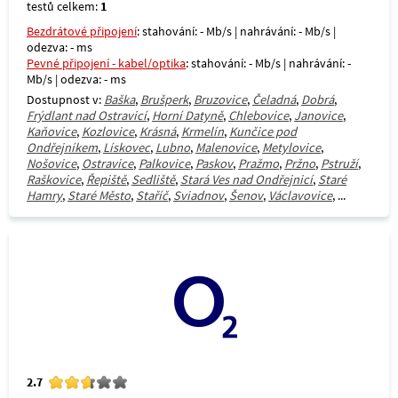
testů celkem:
1
Bezdrátové připojení
: stahování: - Mb/s | nahrávání: - Mb/s |
odezva: - ms
Pevné připojení - kabel/optika
: stahování: - Mb/s | nahrávání: -
Mb/s | odezva: - ms
Dostupnost v:
Baška
,
Brušperk
,
Bruzovice
,
Čeladná
,
Dobrá
,
Frýdlant nad Ostravicí
,
Horní Datyně
,
Chlebovice
,
Janovice
,
Kaňovice
,
Kozlovice
,
Krásná
,
Krmelín
,
Kunčice pod
Ondřejníkem
,
Lískovec
,
Lubno
,
Malenovice
,
Metylovice
,
Nošovice
,
Ostravice
,
Palkovice
,
Paskov
,
Pražmo
,
Pržno
,
Pstruží
,
Raškovice
,
Řepiště
,
Sedliště
,
Stará Ves nad Ondřejnicí
,
Staré
Hamry
,
Staré Město
,
Staříč
,
Sviadnov
,
Šenov
,
Václavovice
, ...
2.7