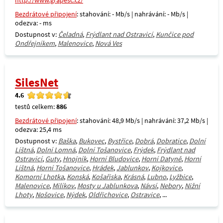
http://www.grapesc.cz/
Bezdrátové připojení
: stahování: - Mb/s | nahrávání: - Mb/s |
odezva: - ms
Dostupnost v:
Čeladná
,
Frýdlant nad Ostravicí
,
Kunčice pod
Ondřejníkem
,
Malenovice
,
Nová Ves
SilesNet
4.6
testů celkem:
886
Bezdrátové připojení
: stahování: 48,9 Mb/s | nahrávání: 37,2 Mb/s |
odezva: 25,4 ms
Dostupnost v:
Baška
,
Bukovec
,
Bystřice
,
Dobrá
,
Dobratice
,
Dolní
Líštná
,
Dolní Lomná
,
Dolní Tošanovice
,
Frýdek
,
Frýdlant nad
Ostravicí
,
Guty
,
Hnojník
,
Horní Bludovice
,
Horní Datyně
,
Horní
Líštná
,
Horní Tošanovice
,
Hrádek
,
Jablunkov
,
Kojkovice
,
Komorní Lhotka
,
Konská
,
Košařiska
,
Krásná
,
Lubno
,
Lyžbice
,
Malenovice
,
Milíkov
,
Mosty u Jablunkova
,
Návsí
,
Nebory
,
Nižní
Lhoty
,
Nošovice
,
Nýdek
,
Oldřichovice
,
Ostravice
, ...