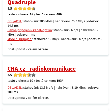
Quadruple
4.5
testů v okrese:
18
/ testů celkem:
486
DSL/ADSL
: stahování: 300 Mb/s | nahrávání: 70,7 Mb/s | odezva:
14,3 ms
Pevné připojení - kabel/optika
: stahování: - Mb/s | nahrávání: -
Mb/s | odezva: - ms
Mobilní připojení
: stahování: - Mb/s | nahrávání: - Mb/s | odezva: -
ms
Dostupnost v celém okrese.
CRA.cz - radiokomunikace
3.5
testů v okrese:
10
/ testů celkem:
1934
DSL/ADSL
: stahování: 13,8 Mb/s | nahrávání: 8,19 Mb/s | odezva:
209 ms
Dostupnost v celém okrese.