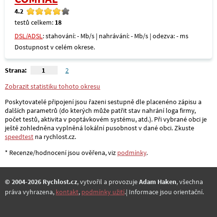
4.2
testů celkem:
18
DSL/ADSL
: stahování: - Mb/s | nahrávání: - Mb/s | odezva: - ms
Dostupnost v celém okrese.
Strana:
1
2
Zobrazit statistiku tohoto okresu
Poskytovatelé připojení jsou řazeni sestupně dle placenéno zápisu a
dalších parametrů (do kterých může patřit stav nahrání loga firmy,
počet testů, aktivita v poptávkovém systému, atd.). Při vybrané obci je
ještě zohledněna vyplněná lokální pusobnost v dané obci. Zkuste
speedtest
na rychlost.cz.
* Recenze/hodnocení jsou ověřena, viz
podmínky
.
© 2004-2026 Rychlost.cz
, vytvořil a provozuje
Adam Haken
, všechna
práva vyhrazena,
kontakt
,
podmínky užití
.| Informace jsou orientační.