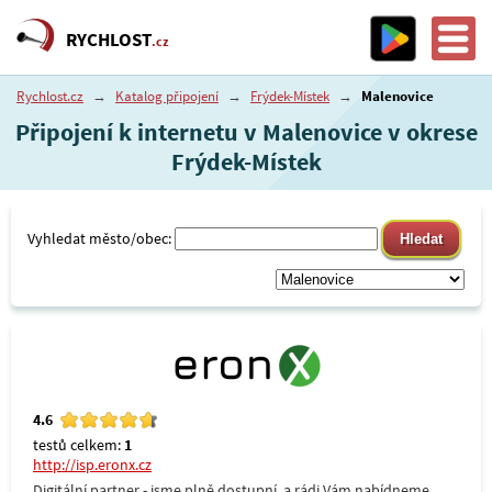
RYCHLOST
.cz
Rychlost.cz
→
Katalog připojení
→
Frýdek-Místek
→
Malenovice
Připojení k internetu v Malenovice v okrese
Frýdek-Místek
Vyhledat město/obec:
4.6
testů celkem:
1
http://isp.eronx.cz
Digitální partner - jsme plně dostupní, a rádi Vám nabídneme