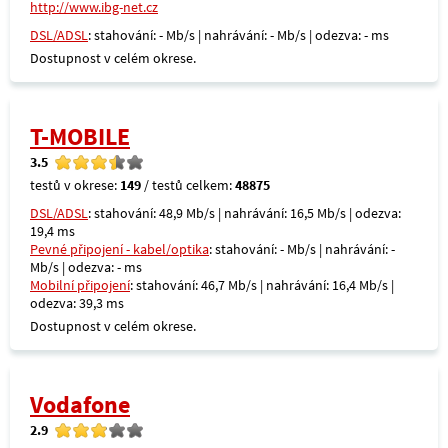
http://www.ibg-net.cz
DSL/ADSL
: stahování: - Mb/s | nahrávání: - Mb/s | odezva: - ms
Dostupnost v celém okrese.
T-MOBILE
3.5
testů v okrese:
149
/ testů celkem:
48875
DSL/ADSL
: stahování: 48,9 Mb/s | nahrávání: 16,5 Mb/s | odezva:
19,4 ms
Pevné připojení - kabel/optika
: stahování: - Mb/s | nahrávání: -
Mb/s | odezva: - ms
Mobilní připojení
: stahování: 46,7 Mb/s | nahrávání: 16,4 Mb/s |
odezva: 39,3 ms
Dostupnost v celém okrese.
Vodafone
2.9