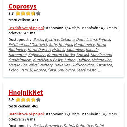
Coprosys
3.7
testů celkem:
473
Bezdrátové připojení
: stahování: 9,54 Mb/s | nahrávání: 4,73 Mb/s |
odezva: 54,5 ms
Dostupnost v:
Baška
,
Bystřice
,
Čeladná
,
Dolní Líštná
,
Frýdek
,
Frýdlant nad Ostravicí
,
Guty
,
Hnojník
,
Hodoňovice
,
Horní
Bludovice
,
Horní Datyně
,
Hrádek
,
Jablunkov
,
Kanada
,
Karpentná
,
Kojkovice
,
Komorní Lhotka
,
Konská
,
Kunčice pod
Ondřejníkem
,
Kunčičky u Bašky
,
Lubno
,
Lyžbice
,
Malenovice
,
Metylovice
,
Návsí
,
Nebory
,
Nová Ves
,
Oldřichovice
,
Ostravice
,
Pržno
,
Pstruží
,
Ropice
,
Řeka
,
Smilovice
,
Staré Město
, ...
HnojnikNet
3.9
testů celkem:
461
Bezdrátové připojení
: stahování: 36,1 Mb/s | nahrávání: 14,7 Mb/s |
odezva: 28,8 ms
Dostupnost v:
Baška
,
Bruzovice
,
Dobrá
,
Dobratice
,
Dolní