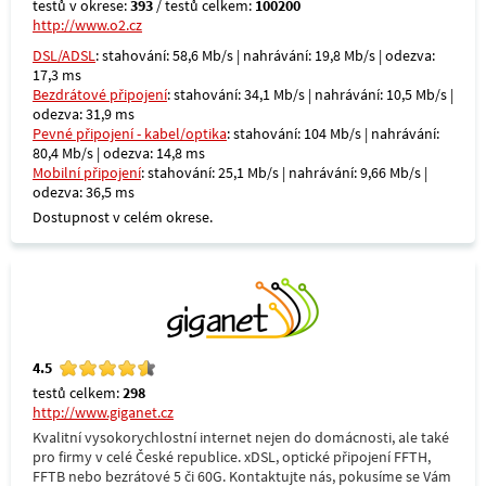
testů v okrese:
393
/ testů celkem:
100200
http://www.o2.cz
DSL/ADSL
: stahování: 58,6 Mb/s | nahrávání: 19,8 Mb/s | odezva:
17,3 ms
Bezdrátové připojení
: stahování: 34,1 Mb/s | nahrávání: 10,5 Mb/s |
odezva: 31,9 ms
Pevné připojení - kabel/optika
: stahování: 104 Mb/s | nahrávání:
80,4 Mb/s | odezva: 14,8 ms
Mobilní připojení
: stahování: 25,1 Mb/s | nahrávání: 9,66 Mb/s |
odezva: 36,5 ms
Dostupnost v celém okrese.
4.5
testů celkem:
298
http://www.giganet.cz
Kvalitní vysokorychlostní internet nejen do domácnosti, ale také
pro firmy v celé České republice. xDSL, optické připojení FFTH,
FFTB nebo bezrátové 5 či 60G. Kontaktujte nás, pokusíme se Vám