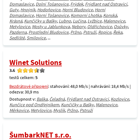
Domaslavice
,
Dolní Tošanovice
,
Frýdek
,
Frýdlant nad Ostravicí
,
Guty
,
Hnojník
,
Hodoňovice
,
Horní Bludovice
,
Horní
Domaslavice
,
Horní Tošanovice
,
Komorní Lhotka
,
Konská
,
Krásná
,
Kunčičky u Bašky
,
Lubno
,
Lučina
,
Lyžbice
,
Malenovice
,
Metylovice
,
Mosty u Jablunkova
,
Nebory
,
Oldřichovice
,
Osůvky
,
Pazderna
,
Prostřední Bludovice
,
Pržno
,
Pstruží
,
Ropice
,
Řeka
,
Sedliště
,
Smilovice
, ...
Winet Solutions
3.6
testů celkem:
5
Bezdrátové připojení
: stahování: 48,0 Mb/s | nahrávání: 18,4 Mb/s |
odezva: 30,9 ms
Dostupnost v:
Baška
,
Čeladná
,
Frýdlant nad Ostravicí
,
Kozlovice
,
Kunčice pod Ondřejníkem
,
Kunčičky u Bašky
,
Malenovice
,
Měrkovice
,
Metylovice
,
Myslík
,
Pržno
,
Pstruží
ŠumbarkNET s.r.o.