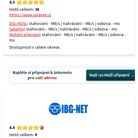
4.9
testů celkem:
38
https://www.celanet.cz
DSL/ADSL
: stahování: - Mb/s | nahrávání: - Mb/s | odezva: - ms
Satelitní
: stahování: - Mb/s | nahrávání: - Mb/s | odezva: - ms
Mobilní připojení
: stahování: - Mb/s | nahrávání: - Mb/s | odezva: -
ms
Dostupnost v celém okrese.
Najděte si připojení k internetu
Najít rychlejší připojení
pro
vaši adresu
4.4
testů celkem:
4