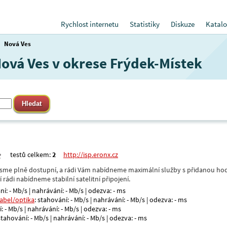
Rychlost internetu
Statistiky
Diskuze
Katalo
Nová Ves
Nová Ves v okrese Frýdek-Místek
testů celkem:
2
http://isp.eronx.cz
- jsme plně dostupní, a rádi Vám nabídneme maximální služby s přidanou hod
rádi nabídneme stabilní satelitní připojení.
ní: - Mb/s | nahrávání: - Mb/s | odezva: - ms
kabel/optika
: stahování: - Mb/s | nahrávání: - Mb/s | odezva: - ms
: - Mb/s | nahrávání: - Mb/s | odezva: - ms
 stahování: - Mb/s | nahrávání: - Mb/s | odezva: - ms