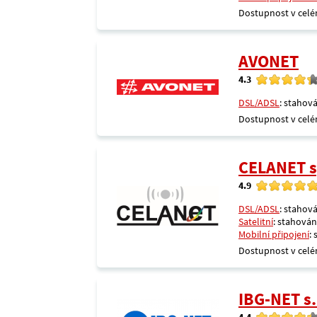
Dostupnost v celé
AVONET
4.3
DSL/ADSL
: stahová
Dostupnost v celé
CELANET sp
4.9
DSL/ADSL
: stahová
Satelitní
: stahování
Mobilní připojení
:
Dostupnost v celé
IBG-NET s.
4.4