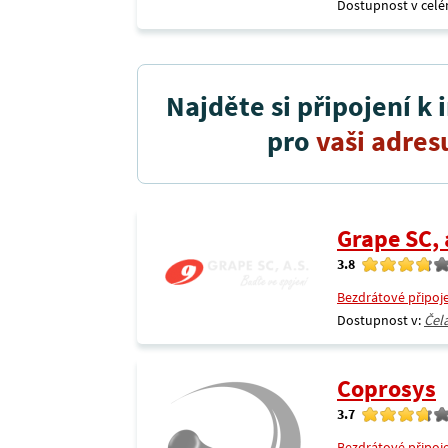
Dostupnost v celé
Najděte si připojení k 
pro
vaši adres
Grape SC, 
3.8
Bezdrátové připoj
Dostupnost v:
Čel
Coprosys
3.7
Bezdrátové připoj