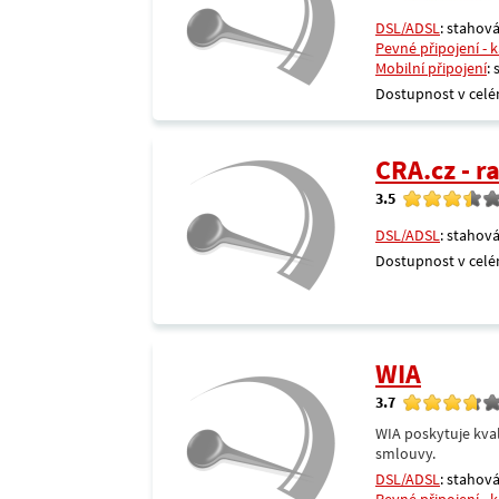
DSL/ADSL
: stahová
Pevné připojení - 
Mobilní připojení
:
Dostupnost v celé
CRA.cz - 
3.5
DSL/ADSL
: stahová
Dostupnost v celé
WIA
3.7
WIA poskytuje kval
smlouvy.
DSL/ADSL
: stahová