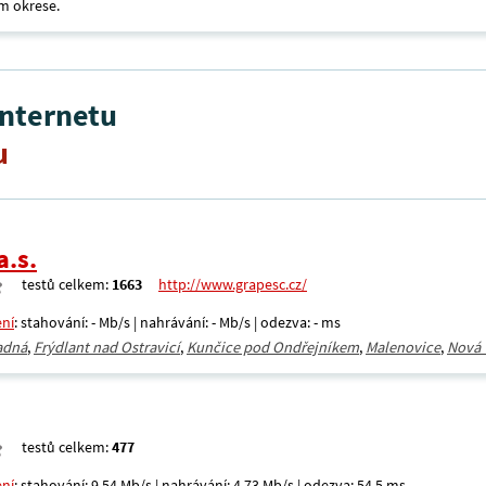
m okrese.
internetu
u
a.s.
testů celkem:
1663
http://www.grapesc.cz/
ení
: stahování: - Mb/s | nahrávání: - Mb/s | odezva: - ms
adná
,
Frýdlant nad Ostravicí
,
Kunčice pod Ondřejníkem
,
Malenovice
,
Nová 
testů celkem:
477
ení
: stahování: 9,54 Mb/s | nahrávání: 4,73 Mb/s | odezva: 54,5 ms