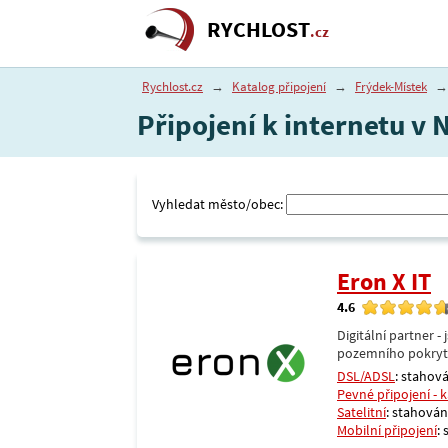
RYCHLOST
.cz
Rychlost.cz
→
Katalog připojení
→
Frýdek-Místek
→
Připojení k internetu v 
Vyhledat město/obec:
Eron X IT
4.6
Digitální partner 
pozemního pokrytí 
DSL/ADSL
: stahová
Pevné připojení - 
Satelitní
: stahování
Mobilní připojení
: