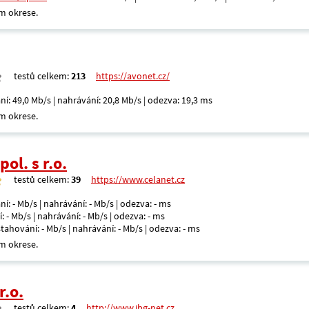
m okrese.
testů celkem:
213
https://avonet.cz/
ní: 49,0 Mb/s | nahrávání: 20,8 Mb/s | odezva: 19,3 ms
m okrese.
ol. s r.o.
testů celkem:
39
https://www.celanet.cz
ní: - Mb/s | nahrávání: - Mb/s | odezva: - ms
: - Mb/s | nahrávání: - Mb/s | odezva: - ms
 stahování: - Mb/s | nahrávání: - Mb/s | odezva: - ms
m okrese.
r.o.
testů celkem:
4
http://www.ibg-net.cz