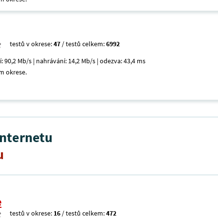
testů v okrese:
47
/ testů celkem:
6992
í: 90,2 Mb/s | nahrávání: 14,2 Mb/s | odezva: 43,4 ms
m okrese.
internetu
u
e
testů v okrese:
16
/ testů celkem:
472