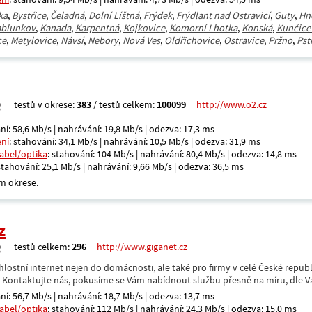
ka
,
Bystřice
,
Čeladná
,
Dolní Líštná
,
Frýdek
,
Frýdlant nad Ostravicí
,
Guty
,
Hn
ablunkov
,
Kanada
,
Karpentná
,
Kojkovice
,
Komorní Lhotka
,
Konská
,
Kunčice
ce
,
Metylovice
,
Návsí
,
Nebory
,
Nová Ves
,
Oldřichovice
,
Ostravice
,
Pržno
,
Pst
testů v okrese:
383
/ testů celkem:
100099
http://www.o2.cz
ní: 58,6 Mb/s | nahrávání: 19,8 Mb/s | odezva: 17,3 ms
ení
: stahování: 34,1 Mb/s | nahrávání: 10,5 Mb/s | odezva: 31,9 ms
kabel/optika
: stahování: 104 Mb/s | nahrávání: 80,4 Mb/s | odezva: 14,8 ms
 stahování: 25,1 Mb/s | nahrávání: 9,66 Mb/s | odezva: 36,5 ms
m okrese.
z
testů celkem:
296
http://www.giganet.cz
hlostní internet nejen do domácnosti, ale také pro firmy v celé České repub
. Kontaktujte nás, pokusíme se Vám nabídnout službu přesně na míru, dle V
ní: 56,7 Mb/s | nahrávání: 18,7 Mb/s | odezva: 13,7 ms
kabel/optika
: stahování: 112 Mb/s | nahrávání: 24,3 Mb/s | odezva: 15,0 ms