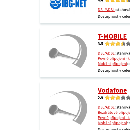
DSL/ADSL
: stahová
Dostupnost v celé
T-MOBILE
3.5
DSL/ADSL
: stahová
Pevné připojení - 
Mobilní připojení
:
Dostupnost v celé
Vodafone
2.9
DSL/ADSL
: stahová
Bezdrátové připoj
Pevné připojení - 
Mobilní připojení
:
Dostupnost v celé