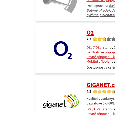
Dostupnost v:
Baš
Datyně
,
Hrádek
,
J
Lyžbice
,
Malenovi
O2
2.7
DSL/ADSL
: stahová
Bezdrátové připoj
Pevné připojení - 
Mobilní připojení
:
Dostupnost v celé
GIGANET.c
4.5
Kvalitní vysokoryc
bezrátové 5 či 60G
DSL/ADSL
: stahová
Pevné připojení - 