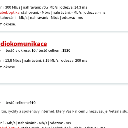
ní: 300 Mb/s | nahrávání: 70,7 Mb/s | odezva: 14,3 ms
kabel/optika
: stahování: - Mb/s | nahrávání: - Mb/s | odezva: - ms
 stahování: - Mb/s | nahrávání: - Mb/s | odezva: - ms
m okrese.
radiokomunikace
testů v okrese:
10
/ testů celkem:
1920
ní: 13,8 Mb/s | nahrávání: 8,19 Mb/s | odezva: 209 ms
m okrese.
testů celkem:
910
itní, rychlý a spolehlivý internet, který Vás k ničemu nezavazuje. Většina s
ní: - Mb/s | nahrávání: - Mb/s | odezva: - ms