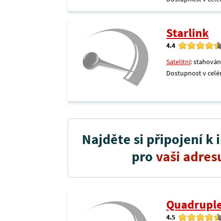
Starlink
4.4
Satelitní
: stahován
Dostupnost v celé
Najděte si připojení k 
pro
vaši adres
Quadrupl
4.5