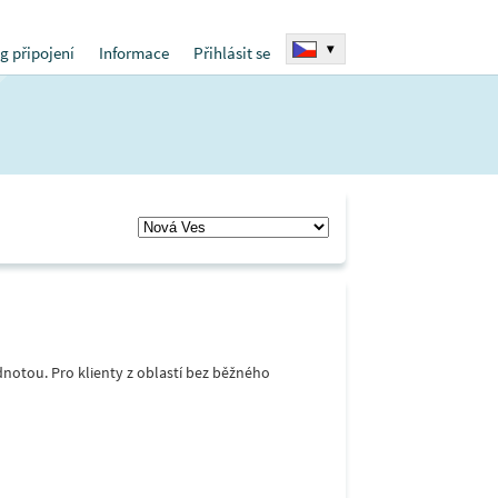
▾
g připojení
Informace
Přihlásit se
notou. Pro klienty z oblastí bez běžného