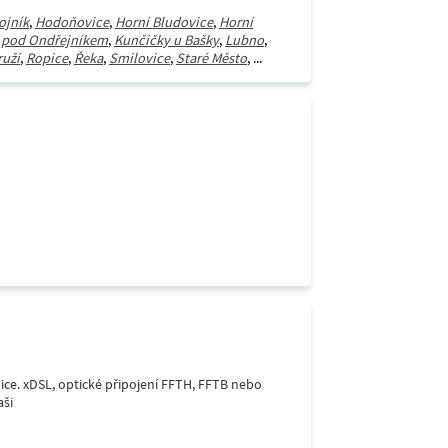
ojník
,
Hodoňovice
,
Horní Bludovice
,
Horní
 pod Ondřejníkem
,
Kunčičky u Bašky
,
Lubno
,
ruží
,
Ropice
,
Řeka
,
Smilovice
,
Staré Město
, ...
lice. xDSL, optické připojení FFTH, FFTB nebo
aši