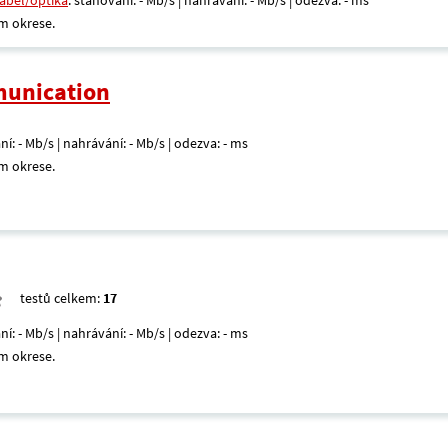
kabel/optika
: stahování: - Mb/s | nahrávání: - Mb/s | odezva: - ms
m okrese.
unication
ní: - Mb/s | nahrávání: - Mb/s | odezva: - ms
m okrese.
testů celkem:
17
ní: - Mb/s | nahrávání: - Mb/s | odezva: - ms
m okrese.