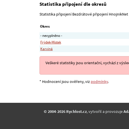
Statistika připojení dle okresů
Statistika připojení Bezdrátové připojení HnojnikNet p
Okres
- nevyplněno -
Frýdek-Místek
Karviná
Veškeré statistiky jsou orientační, vychází z v
* Hodnocení jsou ověřeny, viz
podmínky
.
© 2004-2026 Rychlost.cz
, vytvořil a provozuje
Ad