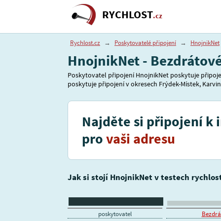
RYCHLOST
.cz
Rychlost.cz
→
Poskytovatelé připojení
→
HnojnikNet
HnojnikNet - Bezdrátové
Poskytovatel připojení HnojnikNet poskytuje připoje
poskytuje připojení v okresech Frýdek-Místek, Karviná
Najděte si připojení k 
pro
vaši adresu
Jak si stojí HnojnikNet v testech rychlos
poskytovatel
Bezdrát