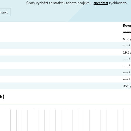
Grafy vychází ze statistik tohoto projektu -
speedtest
rychlost.cz.
ntakt
Down
namě
51,8 
---- /
19,3 
---- /
---- /
---- /
---- /
35,9 
h)