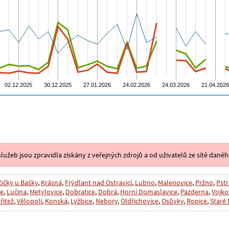
lužeb jsou zpravidla získány z veřejných zdrojů a od uživatelů ze sítě danéh
ičky u Bašky
,
Krásná
,
Frýdlant nad Ostravicí
,
Lubno
,
Malenovice
,
Pržno
,
Pstr
ce
,
Lučina
,
Metylovice
,
Dobratice
,
Dobrá
,
Horní Domaslavice
,
Pazderna
,
Vojko
řítež
,
Vělopolí
,
Konská
,
Lyžbice
,
Nebory
,
Oldřichovice
,
Osůvky
,
Ropice
,
Staré