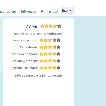
▾
g připojení
Informace
Přihlásit se
77
%
(
HnojnikNet
z celkem
18
hodnocení
)
Kvalita a rychlost:
Ceny služeb:
Technická podpora:
Smlouvy, prodejci:
Rychlost instalace:
69
%
doporučuje
(z 16 hodnocení)