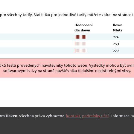
ro všechny tarify. Statistiku pro jednotlivé tarify můžete získat na stránce t
Hodnocení
Down
dle down
Mbits
224
25,1
22,3
ýsledků testů provedených návštěvníky tohoto webu. Výsledky mohou být ovliv
softwarovými vlivy na straně návštěvníka či dalšími nezjistitelnými vlivy.
am Haken
, všechna práva vyhrazena,
kontakt
,
podmínky užití
.| Informace js