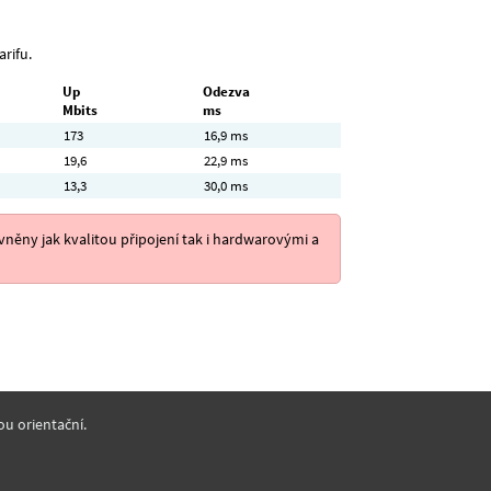
arifu.
Up
Odezva
Mbits
ms
173
16,9 ms
19,6
22,9 ms
13,3
30,0 ms
něny jak kvalitou připojení tak i hardwarovými a
ou orientační.