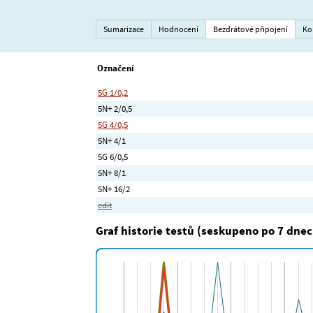
Sumarizace
Hodnocení
Bezdrátové připojení
Ko
Označení
5G 1/0,2
5N+ 2/0,5
5G 4/0,5
5N+ 4/1
5G 6/0,5
5N+ 8/1
5N+ 16/2
edit
Graf historie testů (seskupeno po 7 dnec