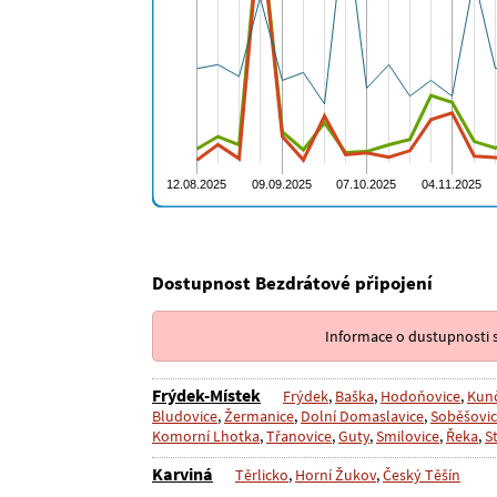
Dostupnost Bezdrátové připojení
Informace o dustupnosti s
Frýdek-Místek
Frýdek
,
Baška
,
Hodoňovice
,
Kunč
Bludovice
,
Žermanice
,
Dolní Domaslavice
,
Soběšovi
Komorní Lhotka
,
Třanovice
,
Guty
,
Smilovice
,
Řeka
,
St
Karviná
Těrlicko
,
Horní Žukov
,
Český Těšín