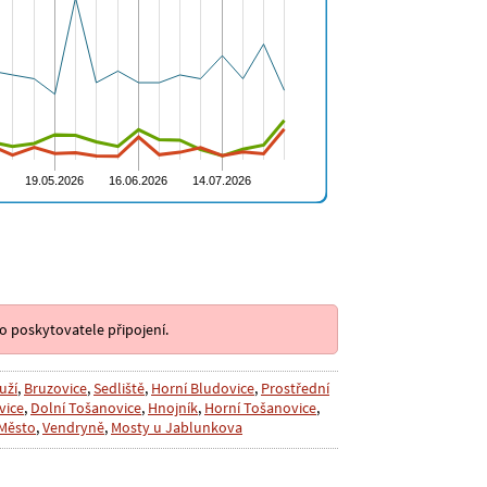
o poskytovatele připojení.
uží
,
Bruzovice
,
Sedliště
,
Horní Bludovice
,
Prostřední
vice
,
Dolní Tošanovice
,
Hnojník
,
Horní Tošanovice
,
 Město
,
Vendryně
,
Mosty u Jablunkova