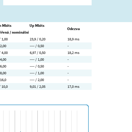
 Mbits
Up Mbits
Odezva
řená / nominální
/ 1,00
23,9 / 0,20
18,9 ms
 2,00
---- / 0,50
-
/ 4,00
6,97 / 0,50
18,2 ms
 4,00
---- / 1,00
-
 6,00
---- / 0,50
-
 8,00
---- / 1,00
-
 16,0
---- / 2,00
-
/ 10,0
9,01 / 2,05
17,0 ms