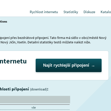
Rychlost internetu
Statistiky
Diskuze
Katalo
tions
ipojení přes bezdrátové připojení. Tato firma má sídlo v obci/městě Nový
Nový Jičín, Vsetín. Detailní statistiky testů můžete nalézt níže.
internetu
Najít rychlejší připojení
chlosti připojení
:
(download)
vše