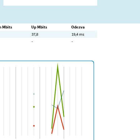
 Mbits
Up Mbits
Odezva
37,8
19,4 ms
-
-