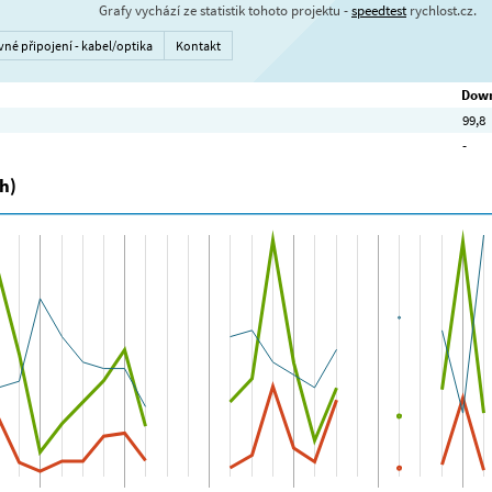
Grafy vychází ze statistik tohoto projektu -
speedtest
rychlost.cz.
vné připojení - kabel/optika
Kontakt
Down
99,8
-
h)