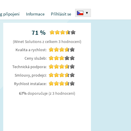
▾
g připojení
Informace
Přihlásit se
71
%
(
Winet Solutions
z celkem
3
hodnocení
)
Kvalita a rychlost:
Ceny služeb:
Technická podpora:
Smlouvy, prodejci:
Rychlost instalace:
67
%
doporučuje
(z 3 hodnocení)