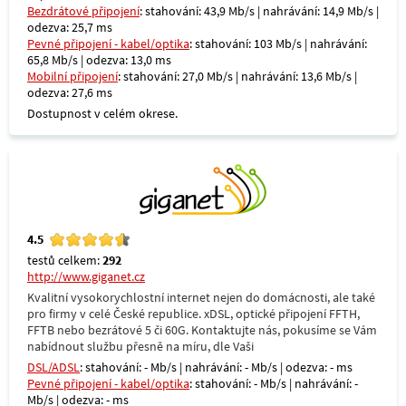
Bezdrátové připojení
: stahování: 43,9 Mb/s | nahrávání: 14,9 Mb/s |
odezva: 25,7 ms
Pevné připojení - kabel/optika
: stahování: 103 Mb/s | nahrávání:
65,8 Mb/s | odezva: 13,0 ms
Mobilní připojení
: stahování: 27,0 Mb/s | nahrávání: 13,6 Mb/s |
odezva: 27,6 ms
Dostupnost v celém okrese.
4.5
testů celkem:
292
http://www.giganet.cz
Kvalitní vysokorychlostní internet nejen do domácnosti, ale také
pro firmy v celé České republice. xDSL, optické připojení FFTH,
FFTB nebo bezrátové 5 či 60G. Kontaktujte nás, pokusíme se Vám
nabídnout službu přesně na míru, dle Vaši
DSL/ADSL
: stahování: - Mb/s | nahrávání: - Mb/s | odezva: - ms
Pevné připojení - kabel/optika
: stahování: - Mb/s | nahrávání: -
Mb/s | odezva: - ms