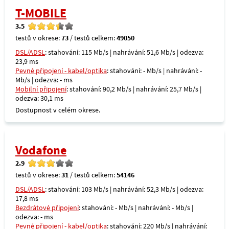
T-MOBILE
3.5
testů v okrese:
73
/ testů celkem:
49050
DSL/ADSL
: stahování: 115 Mb/s | nahrávání: 51,6 Mb/s | odezva:
23,9 ms
Pevné připojení - kabel/optika
: stahování: - Mb/s | nahrávání: -
Mb/s | odezva: - ms
Mobilní připojení
: stahování: 90,2 Mb/s | nahrávání: 25,7 Mb/s |
odezva: 30,1 ms
Dostupnost v celém okrese.
Vodafone
2.9
testů v okrese:
31
/ testů celkem:
54146
DSL/ADSL
: stahování: 103 Mb/s | nahrávání: 52,3 Mb/s | odezva:
17,8 ms
Bezdrátové připojení
: stahování: - Mb/s | nahrávání: - Mb/s |
odezva: - ms
Pevné připojení - kabel/optika
: stahování: 220 Mb/s | nahrávání: