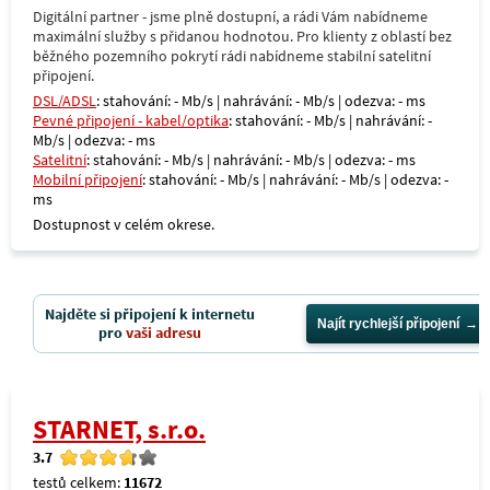
Digitální partner - jsme plně dostupní, a rádi Vám nabídneme
maximální služby s přidanou hodnotou. Pro klienty z oblastí bez
běžného pozemního pokrytí rádi nabídneme stabilní satelitní
připojení.
DSL/ADSL
: stahování: - Mb/s | nahrávání: - Mb/s | odezva: - ms
Pevné připojení - kabel/optika
: stahování: - Mb/s | nahrávání: -
Mb/s | odezva: - ms
Satelitní
: stahování: - Mb/s | nahrávání: - Mb/s | odezva: - ms
Mobilní připojení
: stahování: - Mb/s | nahrávání: - Mb/s | odezva: -
ms
Dostupnost v celém okrese.
Najděte si připojení k internetu
Najít rychlejší připojení
pro
vaši adresu
STARNET, s.r.o.
3.7
testů celkem:
11672