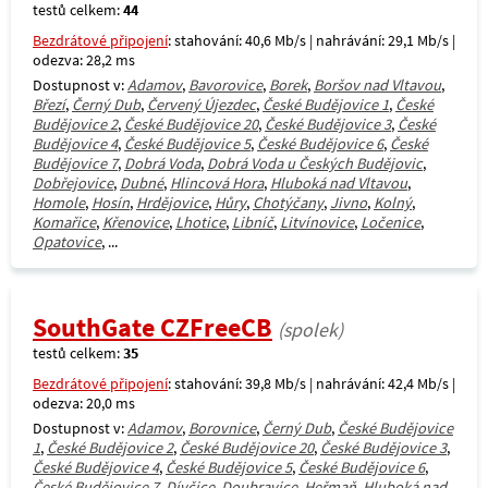
testů celkem:
44
Bezdrátové připojení
: stahování: 40,6 Mb/s | nahrávání: 29,1 Mb/s |
odezva: 28,2 ms
Dostupnost v:
Adamov
,
Bavorovice
,
Borek
,
Boršov nad Vltavou
,
Březí
,
Černý Dub
,
Červený Újezdec
,
České Budějovice 1
,
České
Budějovice 2
,
České Budějovice 20
,
České Budějovice 3
,
České
Budějovice 4
,
České Budějovice 5
,
České Budějovice 6
,
České
Budějovice 7
,
Dobrá Voda
,
Dobrá Voda u Českých Budějovic
,
Dobřejovice
,
Dubné
,
Hlincová Hora
,
Hluboká nad Vltavou
,
Homole
,
Hosín
,
Hrdějovice
,
Hůry
,
Chotýčany
,
Jivno
,
Kolný
,
Komařice
,
Křenovice
,
Lhotice
,
Libníč
,
Litvínovice
,
Ločenice
,
Opatovice
, ...
SouthGate CZFreeCB
(spolek)
testů celkem:
35
Bezdrátové připojení
: stahování: 39,8 Mb/s | nahrávání: 42,4 Mb/s |
odezva: 20,0 ms
Dostupnost v:
Adamov
,
Borovnice
,
Černý Dub
,
České Budějovice
1
,
České Budějovice 2
,
České Budějovice 20
,
České Budějovice 3
,
České Budějovice 4
,
České Budějovice 5
,
České Budějovice 6
,
České Budějovice 7
,
Dívčice
,
Doubravice
,
Heřmaň
,
Hluboká nad