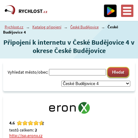
RYCHLOST
.cz
Rychlost.cz
→
Katalog připojení
→
České Budějovice
→
České
Budějovice 4
Připojení k internetu v České Budějovice 4 v
okrese České Budějovice
Vyhledat město/obec:
4.6
testů celkem:
2
http://isp.eronx.cz