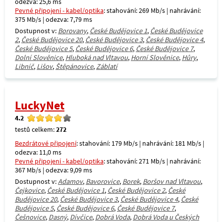
odezva: 25,6 ms
Pevné připojení - kabel/optika
: stahování: 269 Mb/s | nahrávání:
375 Mb/s | odezva: 7,79 ms
Dostupnost v:
Borovany
,
České Budějovice 1
,
České Budějovice
2
,
České Budějovice 20
,
České Budějovice 3
,
České Budějovice 4
,
České Budějovice 5
,
České Budějovice 6
,
České Budějovice 7
,
Dolní Slověnice
,
Hluboká nad Vltavou
,
Horní Slověnice
,
Hůry
,
Libníč
,
Lišov
,
Štěpánovice
,
Záblatí
LuckyNet
4.2
testů celkem:
272
Bezdrátové připojení
: stahování: 179 Mb/s | nahrávání: 181 Mb/s |
odezva: 11,0 ms
Pevné připojení - kabel/optika
: stahování: 271 Mb/s | nahrávání:
367 Mb/s | odezva: 9,09 ms
Dostupnost v:
Adamov
,
Bavorovice
,
Borek
,
Boršov nad Vltavou
,
Čejkovice
,
České Budějovice 1
,
České Budějovice 2
,
České
Budějovice 20
,
České Budějovice 3
,
České Budějovice 4
,
České
Budějovice 5
,
České Budějovice 6
,
České Budějovice 7
,
Češnovice
,
Dasný
,
Dívčice
,
Dobrá Voda
,
Dobrá Voda u Českých