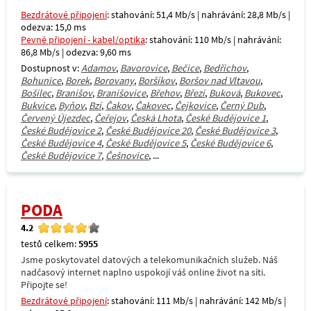
Bezdrátové připojení
: stahování: 51,4 Mb/s | nahrávání: 28,8 Mb/s |
odezva: 15,0 ms
Pevné připojení - kabel/optika
: stahování: 110 Mb/s | nahrávání:
86,8 Mb/s | odezva: 9,60 ms
Dostupnost v:
Adamov
,
Bavorovice
,
Bečice
,
Bedřichov
,
Bohunice
,
Borek
,
Borovany
,
Boršíkov
,
Boršov nad Vltavou
,
Bošilec
,
Branišov
,
Branišovice
,
Břehov
,
Březí
,
Buková
,
Bukovec
,
Bukvice
,
Byňov
,
Bzí
,
Čakov
,
Čakovec
,
Čejkovice
,
Černý Dub
,
Červený Újezdec
,
Čeřejov
,
Česká Lhota
,
České Budějovice 1
,
České Budějovice 2
,
České Budějovice 20
,
České Budějovice 3
,
České Budějovice 4
,
České Budějovice 5
,
České Budějovice 6
,
České Budějovice 7
,
Češnovice
, ...
PODA
4.2
testů celkem:
5955
Jsme poskytovatel datových a telekomunikačních služeb. Náš
nadčasový internet naplno uspokojí váš online život na síti.
Připojte se!
Bezdrátové připojení
: stahování: 111 Mb/s | nahrávání: 142 Mb/s |