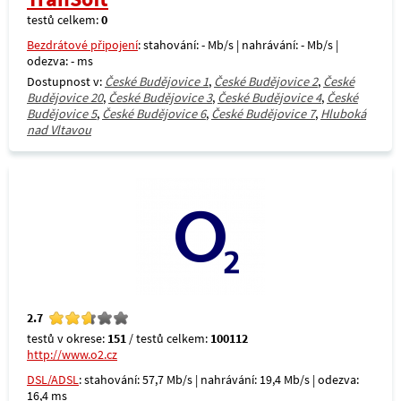
testů celkem:
0
Bezdrátové připojení
: stahování: - Mb/s | nahrávání: - Mb/s |
odezva: - ms
Dostupnost v:
České Budějovice 1
,
České Budějovice 2
,
České
Budějovice 20
,
České Budějovice 3
,
České Budějovice 4
,
České
Budějovice 5
,
České Budějovice 6
,
České Budějovice 7
,
Hluboká
nad Vltavou
2.7
testů v okrese:
151
/ testů celkem:
100112
http://www.o2.cz
DSL/ADSL
: stahování: 57,7 Mb/s | nahrávání: 19,4 Mb/s | odezva:
16,4 ms