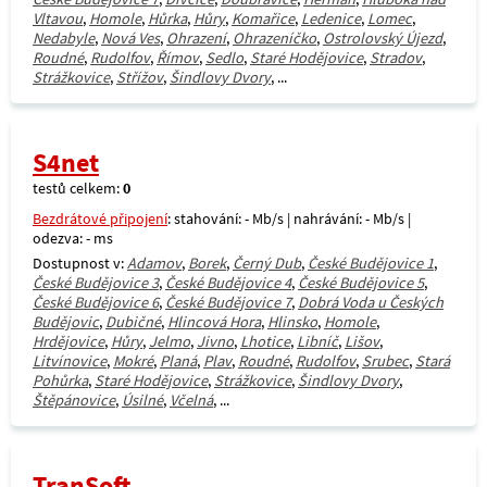
Vltavou
,
Homole
,
Hůrka
,
Hůry
,
Komařice
,
Ledenice
,
Lomec
,
Nedabyle
,
Nová Ves
,
Ohrazení
,
Ohrazeníčko
,
Ostrolovský Újezd
,
Roudné
,
Rudolfov
,
Římov
,
Sedlo
,
Staré Hodějovice
,
Stradov
,
Strážkovice
,
Střížov
,
Šindlovy Dvory
, ...
S4net
testů celkem:
0
Bezdrátové připojení
: stahování: - Mb/s | nahrávání: - Mb/s |
odezva: - ms
Dostupnost v:
Adamov
,
Borek
,
Černý Dub
,
České Budějovice 1
,
České Budějovice 3
,
České Budějovice 4
,
České Budějovice 5
,
České Budějovice 6
,
České Budějovice 7
,
Dobrá Voda u Českých
Budějovic
,
Dubičné
,
Hlincová Hora
,
Hlinsko
,
Homole
,
Hrdějovice
,
Hůry
,
Jelmo
,
Jivno
,
Lhotice
,
Libníč
,
Lišov
,
Litvínovice
,
Mokré
,
Planá
,
Plav
,
Roudné
,
Rudolfov
,
Srubec
,
Stará
Pohůrka
,
Staré Hodějovice
,
Strážkovice
,
Šindlovy Dvory
,
Štěpánovice
,
Úsilné
,
Včelná
, ...
TranSoft