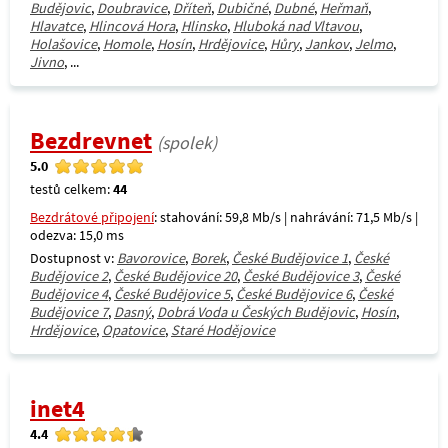
Budějovic
,
Doubravice
,
Dříteň
,
Dubičné
,
Dubné
,
Heřmaň
,
Hlavatce
,
Hlincová Hora
,
Hlinsko
,
Hluboká nad Vltavou
,
Holašovice
,
Homole
,
Hosín
,
Hrdějovice
,
Hůry
,
Jankov
,
Jelmo
,
Jivno
, ...
Bezdrevnet
(spolek)
5.0
testů celkem:
44
Bezdrátové připojení
: stahování: 59,8 Mb/s | nahrávání: 71,5 Mb/s |
odezva: 15,0 ms
Dostupnost v:
Bavorovice
,
Borek
,
České Budějovice 1
,
České
Budějovice 2
,
České Budějovice 20
,
České Budějovice 3
,
České
Budějovice 4
,
České Budějovice 5
,
České Budějovice 6
,
České
Budějovice 7
,
Dasný
,
Dobrá Voda u Českých Budějovic
,
Hosín
,
Hrdějovice
,
Opatovice
,
Staré Hodějovice
inet4
4.4