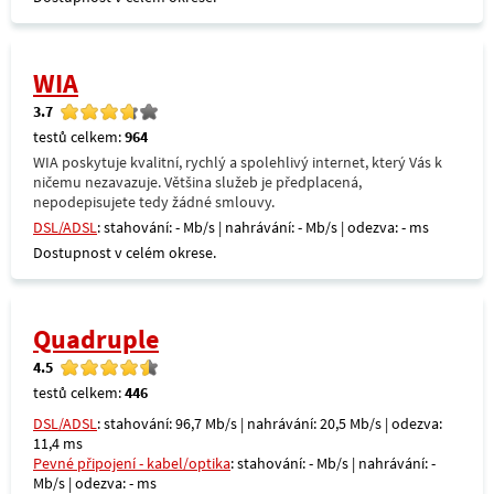
WIA
3.7
testů celkem:
964
WIA poskytuje kvalitní, rychlý a spolehlivý internet, který Vás k
ničemu nezavazuje. Většina služeb je předplacená,
nepodepisujete tedy žádné smlouvy.
DSL/ADSL
: stahování: - Mb/s | nahrávání: - Mb/s | odezva: - ms
Dostupnost v celém okrese.
Quadruple
4.5
testů celkem:
446
DSL/ADSL
: stahování: 96,7 Mb/s | nahrávání: 20,5 Mb/s | odezva:
11,4 ms
Pevné připojení - kabel/optika
: stahování: - Mb/s | nahrávání: -
Mb/s | odezva: - ms