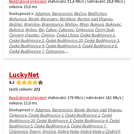
Bezdrátové připojení
: stahování: 51,4 Mb/s | nahrávání: 28,8 Mb/s |
odezva: 15,0 ms
Dostupnost v:
Adamov
,
Bavorovice
,
Bečice
,
Bedřichov
,
Bohunice
,
Borek
,
Borovany
,
Boršíkov
,
Boršov nad Vltavou
,
Bošilec
,
Branišov
,
Branišovice
,
Břehov
,
Březí
,
Buková
,
Bukovec
,
Bukvice
,
Byňov
,
Bzí
,
Čakov
,
Čakovec
,
Čejkovice
,
Černý Dub
,
Červený Újezdec
,
Čeřejov
,
Česká Lhota
,
České Budějovice 1
,
České Budějovice 2
,
České Budějovice 20
,
České Budějovice 3
,
České Budějovice 4
,
České Budějovice 5
,
České Budějovice 6
,
České Budějovice 7
,
Češnovice
, ...
LuckyNet
4.2
testů celkem:
272
Bezdrátové připojení
: stahování: 179 Mb/s | nahrávání: 181 Mb/s |
odezva: 11,0 ms
Dostupnost v:
Adamov
,
Bavorovice
,
Borek
,
Boršov nad Vltavou
,
Čejkovice
,
České Budějovice 1
,
České Budějovice 2
,
České
Budějovice 20
,
České Budějovice 3
,
České Budějovice 4
,
České
Budějovice 5
,
České Budějovice 6
,
České Budějovice 7
,
Češnovice
,
Dasný
,
Dívčice
,
Dobrá Voda
,
Dobrá Voda u Českých