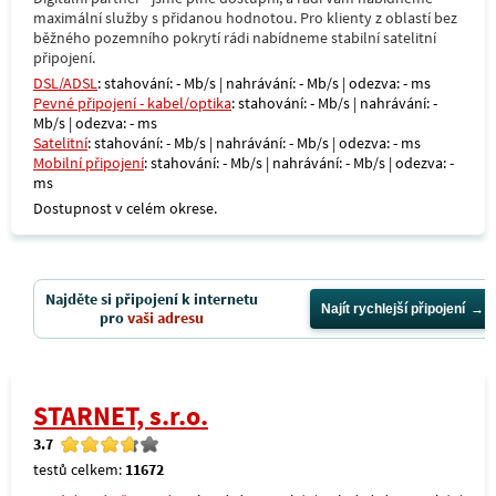
maximální služby s přidanou hodnotou. Pro klienty z oblastí bez
běžného pozemního pokrytí rádi nabídneme stabilní satelitní
připojení.
DSL/ADSL
: stahování: - Mb/s | nahrávání: - Mb/s | odezva: - ms
Pevné připojení - kabel/optika
: stahování: - Mb/s | nahrávání: -
Mb/s | odezva: - ms
Satelitní
: stahování: - Mb/s | nahrávání: - Mb/s | odezva: - ms
Mobilní připojení
: stahování: - Mb/s | nahrávání: - Mb/s | odezva: -
ms
Dostupnost v celém okrese.
Najděte si připojení k internetu
Najít rychlejší připojení
pro
vaši adresu
STARNET, s.r.o.
3.7
testů celkem:
11672