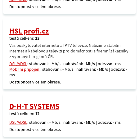
Dostupnost v celém okrese.
HSL profi.cz
testů celkem:
13
Váš poskytovatel internetu a IPTV televize. Nabízíme stabilní
internet a kabelovou televizi pro domácnosti a firemní zákazníky
z vybraných regionů ČR.
DSL/ADSL
: stahování: - Mb/s | nahrávání: - Mb/s | odezva: - ms
Mobilní připojení
: stahování: - Mb/s | nahrávání: - Mb/s | odezva: -
ms
Dostupnost v celém okrese.
D-H-T SYSTEMS
testů celkem:
12
DSL/ADSL
: stahování: - Mb/s | nahrávání: - Mb/s | odezva: - ms
Dostupnost v celém okrese.