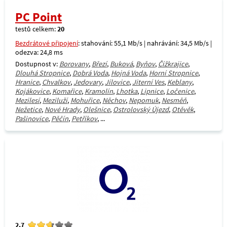
PC Point
testů celkem:
20
Bezdrátové připojení
: stahování: 55,1 Mb/s | nahrávání: 34,5 Mb/s |
odezva: 24,8 ms
Dostupnost v:
Borovany
,
Březí
,
Buková
,
Byňov
,
Čížkrajice
,
Dlouhá Stropnice
,
Dobrá Voda
,
Hojná Voda
,
Horní Stropnice
,
Hranice
,
Chvalkov
,
Jedovary
,
Jílovice
,
Jiterní Ves
,
Keblany
,
Kojákovice
,
Komařice
,
Kramolín
,
Lhotka
,
Lipnice
,
Ločenice
,
Mezilesí
,
Meziluží
,
Mohuřice
,
Něchov
,
Nepomuk
,
Nesměň
,
Nežetice
,
Nové Hrady
,
Olešnice
,
Ostrolovský Újezd
,
Otěvěk
,
Pašinovice
,
Pěčín
,
Petříkov
, ...
2.7