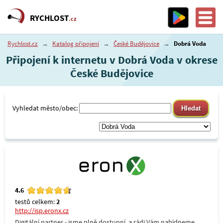
RYCHLOST
.cz
Rychlost.cz
→
Katalog připojení
→
České Budějovice
→
Dobrá Voda
Připojení k internetu v Dobrá Voda v okrese
České Budějovice
Vyhledat město/obec:
4.6
testů celkem:
2
http://isp.eronx.cz
Digitální partner - jsme plně dostupní, a rádi Vám nabídneme