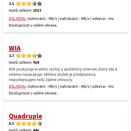
3.5
testů celkem:
2023
DSL/ADSL
: stahování: - Mb/s | nahrávání: - Mb/s | odezva: - ms
Dostupnost v celém okrese.
WIA
3.7
testů celkem:
964
WIA poskytuje kvalitní, rychlý a spolehlivý internet, který Vás k
ničemu nezavazuje. Většina služeb je předplacená,
nepodepisujete tedy žádné smlouvy.
DSL/ADSL
: stahování: - Mb/s | nahrávání: - Mb/s | odezva: - ms
Dostupnost v celém okrese.
Quadruple
4.5
testů celkem:
446