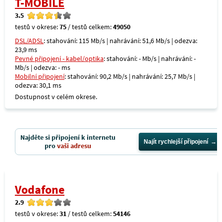
T-MOBILE
3.5
testů v okrese:
75
/ testů celkem:
49050
DSL/ADSL
: stahování: 115 Mb/s | nahrávání: 51,6 Mb/s | odezva:
23,9 ms
Pevné připojení - kabel/optika
: stahování: - Mb/s | nahrávání: -
Mb/s | odezva: - ms
Mobilní připojení
: stahování: 90,2 Mb/s | nahrávání: 25,7 Mb/s |
odezva: 30,1 ms
Dostupnost v celém okrese.
Najděte si připojení k internetu
Najít rychlejší připojení
pro
vaši adresu
Vodafone
2.9
testů v okrese:
31
/ testů celkem:
54146