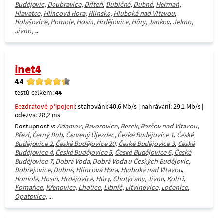
Budějovic
,
Doubravice
,
Dříteň
,
Dubičné
,
Dubné
,
Heřmaň
,
Hlavatce
,
Hlincová Hora
,
Hlinsko
,
Hluboká nad Vltavou
,
Holašovice
,
Homole
,
Hosín
,
Hrdějovice
,
Hůry
,
Jankov
,
Jelmo
,
Jivno
, ...
inet4
4.4
testů celkem:
44
Bezdrátové připojení
: stahování: 40,6 Mb/s | nahrávání: 29,1 Mb/s |
odezva: 28,2 ms
Dostupnost v:
Adamov
,
Bavorovice
,
Borek
,
Boršov nad Vltavou
,
Březí
,
Černý Dub
,
Červený Újezdec
,
České Budějovice 1
,
České
Budějovice 2
,
České Budějovice 20
,
České Budějovice 3
,
České
Budějovice 4
,
České Budějovice 5
,
České Budějovice 6
,
České
Budějovice 7
,
Dobrá Voda
,
Dobrá Voda u Českých Budějovic
,
Dobřejovice
,
Dubné
,
Hlincová Hora
,
Hluboká nad Vltavou
,
Homole
,
Hosín
,
Hrdějovice
,
Hůry
,
Chotýčany
,
Jivno
,
Kolný
,
Komařice
,
Křenovice
,
Lhotice
,
Libníč
,
Litvínovice
,
Ločenice
,
Opatovice
, ...