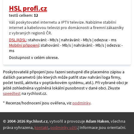
HSL profi.cz
testů celkem:
12
Váš poskytovatel internetu a IPTV televize. Nabízíme stabilní
internet a kabelovou televizi pro domácnosti a firemní zákazníky
z vybraných regionů ČR.
DSL/ADSL
: stahování: - Mb/s | nahrávání: - Mb/s | odezva: - ms
Mobilní připojení
: stahování: - Mb/s | nahrávání: - Mb/s | odezva: -
ms
Dostupnost v celém okrese.
Poskytovatelé připojení jsou řazeni sestupně dle placenéno zápisu a
dalších parametrů (do kterých může patřit stav nahrání loga firmy,
počet testů, aktivita v poptávkovém systému, atd.). Při vybrané obci je
ještě zohledněna vyplněná lokální pusobnost v dané obci. Zkuste
speedtest
na rychlost.cz.
* Recenze/hodnocení jsou ověřena, viz
podmínky
.
© 2004-2026 Rychlost.cz
, vytvořil a provozuje
Adam Haken
, všechna
práva vyhrazena,
kontakt
,
podmínky užití
.| Informace jsou orientační.