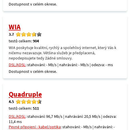
Dostupnost v celém okrese.
WIA
3.7
testů celkem:
904
WIA poskytuje kvalitní, rychlý a spolehlivý internet, který Vás k
ničemu nezavazuje. Většina služeb je předplacená,
nepodepisujete tedy žádné smlouvy.
DSL/ADSL
: stahování: - Mb/s | nahrávání: - Mb/s | odezva: - ms
Dostupnost v celém okrese.
Quadruple
4.5
testů celkem:
511
DSL/ADSL
: stahování: 96,7 Mb/s | nahrávání: 20,5 Mb/s | odezva:
11,4 ms
Pevné připojení - kabel/optika
: stahování: - Mb/s | nahrávání: -