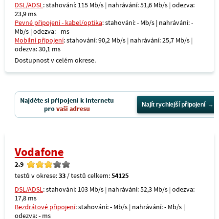
DSL/ADSL
: stahování: 115 Mb/s | nahrávání: 51,6 Mb/s | odezva:
23,9 ms
Pevné připojení - kabel/optika
: stahování: - Mb/s | nahrávání: -
Mb/s | odezva: - ms
Mobilní připojení
: stahování: 90,2 Mb/s | nahrávání: 25,7 Mb/s |
odezva: 30,1 ms
Dostupnost v celém okrese.
Najděte si připojení k internetu
Najít rychlejší připojení
pro
vaši adresu
Vodafone
2.9
testů v okrese:
33
/ testů celkem:
54125
DSL/ADSL
: stahování: 103 Mb/s | nahrávání: 52,3 Mb/s | odezva:
17,8 ms
Bezdrátové připojení
: stahování: - Mb/s | nahrávání: - Mb/s |
odezva: - ms