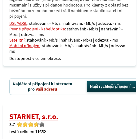
maximální služby s přidanou hodnotou. Pro klienty z oblastí bez
běžného pozemního pokrytí rádi nabídneme stabilní satelitní
připojení.
DSL/ADSL
: stahování: - Mb/s | nahrávání: - Mb/s | odezva: - ms
Pevné připojení - kabel/optika
: stahování: - Mb/s | nahrávání: -
Mb/s | odezva: - ms
Satelitní
: stahování: - Mb/s | nahrávání: - Mb/s | odezva: - ms
Mobilní připojení
: stahování: - Mb/s | nahrávání: - Mb/s | odezva: -
ms
Dostupnost v celém okrese.
Najděte si připojení k internetu
Najít rychlejší připojení
pro
vaši adresu
STARNET, s.r.o.
3.7
testů celkem:
11652