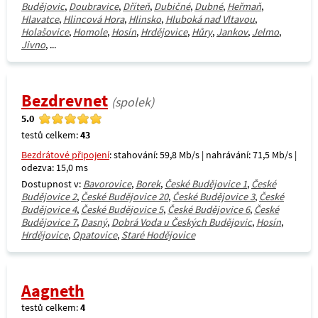
Budějovic
,
Doubravice
,
Dříteň
,
Dubičné
,
Dubné
,
Heřmaň
,
Hlavatce
,
Hlincová Hora
,
Hlinsko
,
Hluboká nad Vltavou
,
Holašovice
,
Homole
,
Hosín
,
Hrdějovice
,
Hůry
,
Jankov
,
Jelmo
,
Jivno
, ...
Bezdrevnet
(spolek)
5.0
testů celkem:
43
Bezdrátové připojení
: stahování: 59,8 Mb/s | nahrávání: 71,5 Mb/s |
odezva: 15,0 ms
Dostupnost v:
Bavorovice
,
Borek
,
České Budějovice 1
,
České
Budějovice 2
,
České Budějovice 20
,
České Budějovice 3
,
České
Budějovice 4
,
České Budějovice 5
,
České Budějovice 6
,
České
Budějovice 7
,
Dasný
,
Dobrá Voda u Českých Budějovic
,
Hosín
,
Hrdějovice
,
Opatovice
,
Staré Hodějovice
Aagneth
testů celkem:
4