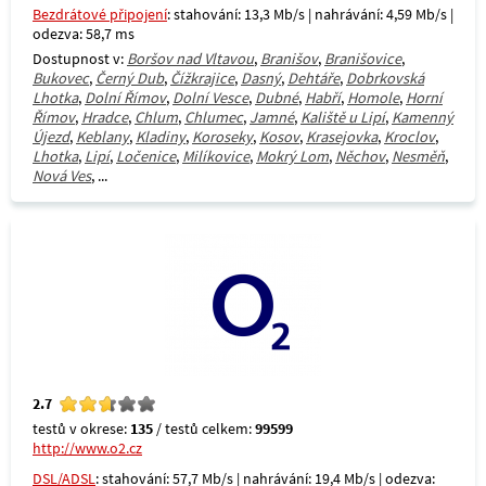
Bezdrátové připojení
: stahování: 13,3 Mb/s | nahrávání: 4,59 Mb/s |
odezva: 58,7 ms
Dostupnost v:
Boršov nad Vltavou
,
Branišov
,
Branišovice
,
Bukovec
,
Černý Dub
,
Čížkrajice
,
Dasný
,
Dehtáře
,
Dobrkovská
Lhotka
,
Dolní Římov
,
Dolní Vesce
,
Dubné
,
Habří
,
Homole
,
Horní
Římov
,
Hradce
,
Chlum
,
Chlumec
,
Jamné
,
Kaliště u Lipí
,
Kamenný
Újezd
,
Keblany
,
Kladiny
,
Koroseky
,
Kosov
,
Krasejovka
,
Kroclov
,
Lhotka
,
Lipí
,
Ločenice
,
Milíkovice
,
Mokrý Lom
,
Něchov
,
Nesměň
,
Nová Ves
, ...
2.7
testů v okrese:
135
/ testů celkem:
99599
http://www.o2.cz
DSL/ADSL
: stahování: 57,7 Mb/s | nahrávání: 19,4 Mb/s | odezva: