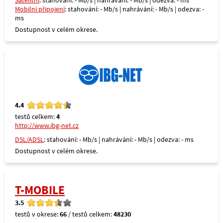
Satelitní
: stahování: - Mb/s | nahrávání: - Mb/s | odezva: - ms
Mobilní připojení
: stahování: - Mb/s | nahrávání: - Mb/s | odezva: -
ms
Dostupnost v celém okrese.
4.4
testů celkem:
4
http://www.ibg-net.cz
DSL/ADSL
: stahování: - Mb/s | nahrávání: - Mb/s | odezva: - ms
Dostupnost v celém okrese.
T-MOBILE
3.5
testů v okrese:
66
/ testů celkem:
48230