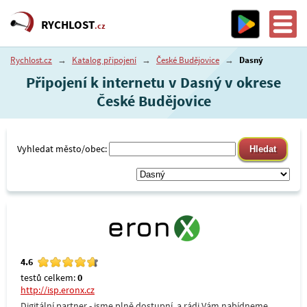
RYCHLOST
.cz
Rychlost.cz
→
Katalog připojení
→
České Budějovice
→
Dasný
Připojení k internetu v Dasný v okrese
České Budějovice
Vyhledat město/obec:
4.6
testů celkem:
0
http://isp.eronx.cz
Digitální partner - jsme plně dostupní, a rádi Vám nabídneme