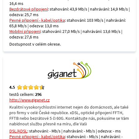
16,4 ms
Bezdrátové připojení
: stahování: 43,9 Mb/s | nahrávání: 14,9 Mb/s |
odezva: 25,7 ms
Pevné připojení - kabel/optika
: stahování: 103 Mb/s | nahrávání:
65,8 Mb/s | odezva: 13,0 ms
Mobilní připojení
: stahování: 27,0 Mb/s | nahrávání: 13,6 Mb/s |
odezva: 27,6 ms
Dostupnost v celém okrese.
4.5
testů celkem:
296
http://www.giganet.cz
Kvalitní vysokorychlostní internet nejen do domácnosti, ale také
pro firmy v celé České republice. xDSL, optické připojení FFTH,
FFTB nebo bezrátové 5 či 60G. Kontaktujte nás, pokusíme se Vám
nabídnout službu přesně na míru, dle Vaši
DSL/ADSL
: stahování: - Mb/s | nahrávání: - Mb/s | odezva: - ms
Pevné připojení - kabel/optika
: stahování: - Mb/s | nahrávání: -