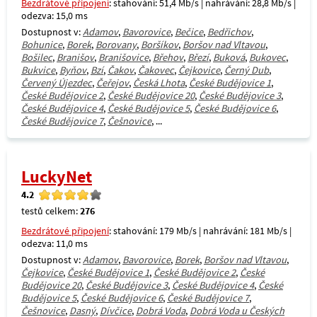
Bezdrátové připojení
: stahování: 51,4 Mb/s | nahrávání: 28,8 Mb/s |
odezva: 15,0 ms
Dostupnost v:
Adamov
,
Bavorovice
,
Bečice
,
Bedřichov
,
Bohunice
,
Borek
,
Borovany
,
Boršíkov
,
Boršov nad Vltavou
,
Bošilec
,
Branišov
,
Branišovice
,
Břehov
,
Březí
,
Buková
,
Bukovec
,
Bukvice
,
Byňov
,
Bzí
,
Čakov
,
Čakovec
,
Čejkovice
,
Černý Dub
,
Červený Újezdec
,
Čeřejov
,
Česká Lhota
,
České Budějovice 1
,
České Budějovice 2
,
České Budějovice 20
,
České Budějovice 3
,
České Budějovice 4
,
České Budějovice 5
,
České Budějovice 6
,
České Budějovice 7
,
Češnovice
, ...
LuckyNet
4.2
testů celkem:
276
Bezdrátové připojení
: stahování: 179 Mb/s | nahrávání: 181 Mb/s |
odezva: 11,0 ms
Dostupnost v:
Adamov
,
Bavorovice
,
Borek
,
Boršov nad Vltavou
,
Čejkovice
,
České Budějovice 1
,
České Budějovice 2
,
České
Budějovice 20
,
České Budějovice 3
,
České Budějovice 4
,
České
Budějovice 5
,
České Budějovice 6
,
České Budějovice 7
,
Češnovice
,
Dasný
,
Dívčice
,
Dobrá Voda
,
Dobrá Voda u Českých