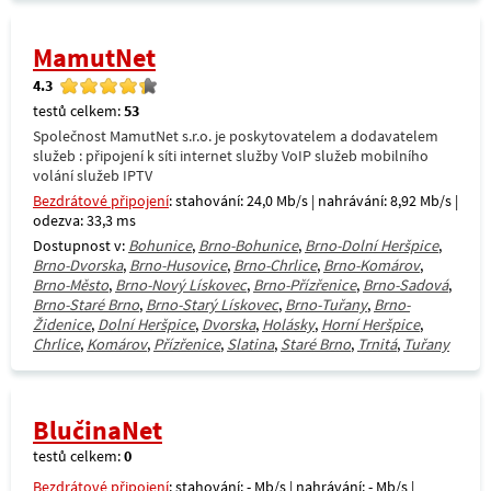
MamutNet
4.3
testů celkem:
53
Společnost MamutNet s.r.o. je poskytovatelem a dodavatelem
služeb : připojení k síti internet služby VoIP služeb mobilního
volání služeb IPTV
Bezdrátové připojení
: stahování: 24,0 Mb/s | nahrávání: 8,92 Mb/s |
odezva: 33,3 ms
Dostupnost v:
Bohunice
,
Brno-Bohunice
,
Brno-Dolní Heršpice
,
Brno-Dvorska
,
Brno-Husovice
,
Brno-Chrlice
,
Brno-Komárov
,
Brno-Město
,
Brno-Nový Lískovec
,
Brno-Přízřenice
,
Brno-Sadová
,
Brno-Staré Brno
,
Brno-Starý Lískovec
,
Brno-Tuřany
,
Brno-
Židenice
,
Dolní Heršpice
,
Dvorska
,
Holásky
,
Horní Heršpice
,
Chrlice
,
Komárov
,
Přízřenice
,
Slatina
,
Staré Brno
,
Trnitá
,
Tuřany
BlučinaNet
testů celkem:
0
Bezdrátové připojení
: stahování: - Mb/s | nahrávání: - Mb/s |