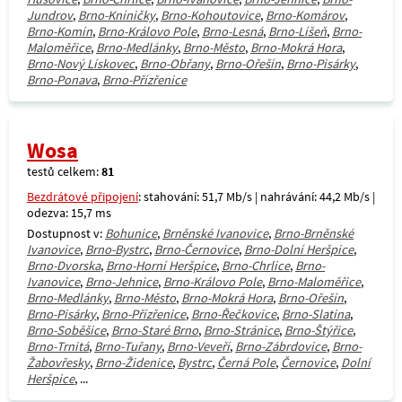
Jundrov
,
Brno-Kníničky
,
Brno-Kohoutovice
,
Brno-Komárov
,
Brno-Komín
,
Brno-Královo Pole
,
Brno-Lesná
,
Brno-Líšeň
,
Brno-
Maloměřice
,
Brno-Medlánky
,
Brno-Město
,
Brno-Mokrá Hora
,
Brno-Nový Lískovec
,
Brno-Obřany
,
Brno-Ořešín
,
Brno-Pisárky
,
Brno-Ponava
,
Brno-Přízřenice
Wosa
testů celkem:
81
Bezdrátové připojení
: stahování: 51,7 Mb/s | nahrávání: 44,2 Mb/s |
odezva: 15,7 ms
Dostupnost v:
Bohunice
,
Brněnské Ivanovice
,
Brno-Brněnské
Ivanovice
,
Brno-Bystrc
,
Brno-Černovice
,
Brno-Dolní Heršpice
,
Brno-Dvorska
,
Brno-Horní Heršpice
,
Brno-Chrlice
,
Brno-
Ivanovice
,
Brno-Jehnice
,
Brno-Královo Pole
,
Brno-Maloměřice
,
Brno-Medlánky
,
Brno-Město
,
Brno-Mokrá Hora
,
Brno-Ořešín
,
Brno-Pisárky
,
Brno-Přízřenice
,
Brno-Řečkovice
,
Brno-Slatina
,
Brno-Soběšice
,
Brno-Staré Brno
,
Brno-Stránice
,
Brno-Štýřice
,
Brno-Trnitá
,
Brno-Tuřany
,
Brno-Veveří
,
Brno-Zábrdovice
,
Brno-
Žabovřesky
,
Brno-Židenice
,
Bystrc
,
Černá Pole
,
Černovice
,
Dolní
Heršpice
, ...