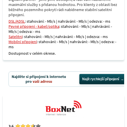
maximální služby s přidanou hodnotou. Pro klienty z oblastí bez
běžného pozemního pokrytí rádi nabídneme stabilní satelitní
připojení.
DSL/ADSL
: stahování: - Mb/s | nahrávání: - Mb/s | odezva: - ms
Pevné připojení - kabel/optika
: stahování: - Mb/s | nahrávání: -
Mb/s | odezva: - ms
Satelitní
: stahování: - Mb/s | nahrávání: - Mb/s | odezva: - ms
Mobilní připojení
: stahování: - Mb/s | nahrávání: - Mb/s | odezva: -
ms
Dostupnost v celém okrese.
Najděte si připojení k internetu
Najít rychlejší připojení
pro
vaši adresu
3.6