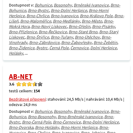
Dostupnost v:
Bohunice
,
Bosonohy
,
Brněnské Ivanovice
,
Brno-
Bohunice
,
Brno-Bystrc
,
Brno-Dolní Heršpice
,
Brno-Horní
Heršpice
,
Brno-Chrlice
,
Brno-Ivanovice
,
Brno-Královo Pole
,
Brno-
Líšeň
,
Brno-Maloměřice
,
Brno-Medlánky
,
Brno-Město
,
Brno-
Mokrá Hora
,
Brno-Nový Lískovec
,
Brno-Ořešín
,
Brno-Pisárky
,
Brno-Přízřenice
,
Brno-Řečkovice
,
Brno-Staré Brno
,
Brno-Starý
Lískovec
,
Brno-Štýřice
,
Brno-Tuřany
,
Brno-Útěchov
,
Brno-
Vinohrady
,
Brno-Zábrdovice
,
Brno-Žabovřesky
,
Brno-Žebětín
,
Brno-Židenice
,
Bystrc
,
Černá Pole
,
Černovice
,
Dolní Heršpice
,
Holásky
, ...
AB-NET
3.6
testů celkem:
154
Bezdrátové připojení
: stahování: 24,5 Mb/s | nahrávání: 10,4 Mb/s |
odezva: 24,9 ms
Dostupnost v:
Bohunice
,
Bosonohy
,
Brněnské Ivanovice
,
Brno-
Bohunice
,
Brno-Bosonohy
,
Brno-Brněnské Ivanovice
,
Brno-
Bystrc
,
Brno-Černá Pole
,
Brno-Černovice
,
Brno-Dolní Heršpice
,
Brno-Dvorska
,
Brno-Holásky
,
Brno-Horní Heršpice
,
Brno-
Husovice
,
Brno-Chrlice
,
Brno-Ivanovice
,
Brno-Jehnice
,
Brno-