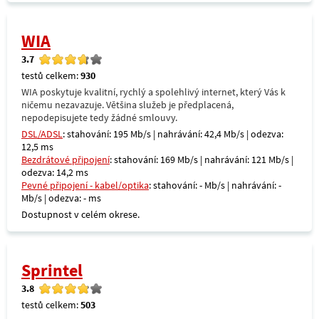
WIA
3.7
testů celkem:
930
WIA poskytuje kvalitní, rychlý a spolehlivý internet, který Vás k
ničemu nezavazuje. Většina služeb je předplacená,
nepodepisujete tedy žádné smlouvy.
DSL/ADSL
: stahování: 195 Mb/s | nahrávání: 42,4 Mb/s | odezva:
12,5 ms
Bezdrátové připojení
: stahování: 169 Mb/s | nahrávání: 121 Mb/s |
odezva: 14,2 ms
Pevné připojení - kabel/optika
: stahování: - Mb/s | nahrávání: -
Mb/s | odezva: - ms
Dostupnost v celém okrese.
Sprintel
3.8
testů celkem:
503