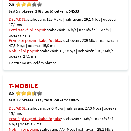
2.9
testů v okrese:
378
/ testů celkem:
54533
DSL/ADSL
: stahování: 125 Mb/s | nahrávání: 29,1 Mb/s | odezva:
17,1 ms
Bezdrátové připojení
: stahování: - Mb/s | nahrávání: - Mb/s |
odezva: - ms
Pevné připojení - kabel/optika
: stahování: 239 Mb/s | nahrávání:
47,5 Mb/s | odezva: 15,9 ms
Mobilní připojení
: stahování: 31,9 Mb/s | nahrávání: 18,3 Mb/s |
odezva: 27,5 ms
Dostupnost v celém okrese.
T-MOBILE
3.5
testů v okrese:
217
/ testů celkem:
48875
DSL/ADSL
: stahování: 57,6 Mb/s | nahrávání: 27,0 Mb/s | odezva:
15,1 ms
Pevné připojení - kabel/optika
: stahování: - Mb/s | nahrávání: -
Mb/s | odezva: - ms
Mobilní připojení
: stahování: 77,4 Mb/s | nahrávání: 28,1 Mb/s |