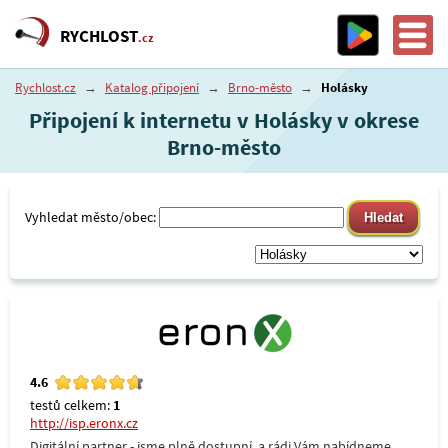
RYCHLOST
.cz
Rychlost.cz
→
Katalog připojení
→
Brno-město
→
Holásky
Připojení k internetu v Holásky v okrese
Brno-město
Vyhledat město/obec:
4.6
testů celkem:
1
http://isp.eronx.cz
Digitální partner - jsme plně dostupní, a rádi Vám nabídneme