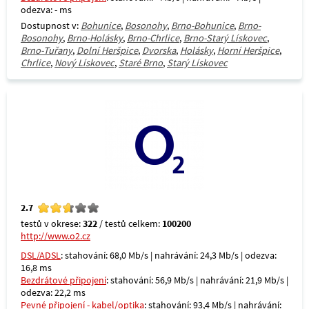
odezva: - ms
Dostupnost v:
Bohunice
,
Bosonohy
,
Brno-Bohunice
,
Brno-
Bosonohy
,
Brno-Holásky
,
Brno-Chrlice
,
Brno-Starý Lískovec
,
Brno-Tuřany
,
Dolní Heršpice
,
Dvorska
,
Holásky
,
Horní Heršpice
,
Chrlice
,
Nový Lískovec
,
Staré Brno
,
Starý Lískovec
2.7
testů v okrese:
322
/ testů celkem:
100200
http://www.o2.cz
DSL/ADSL
: stahování: 68,0 Mb/s | nahrávání: 24,3 Mb/s | odezva:
16,8 ms
Bezdrátové připojení
: stahování: 56,9 Mb/s | nahrávání: 21,9 Mb/s |
odezva: 22,2 ms
Pevné připojení - kabel/optika
: stahování: 93,4 Mb/s | nahrávání: