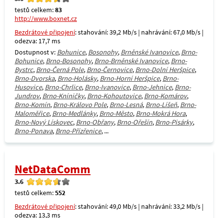
testů celkem:
83
http://www.boxnet.cz
Bezdrátové připojení
: stahování: 39,2 Mb/s | nahrávání: 67,0 Mb/s |
odezva: 17,7 ms
Dostupnost v:
Bohunice
,
Bosonohy
,
Brněnské Ivanovice
,
Brno-
Bohunice
,
Brno-Bosonohy
,
Brno-Brněnské Ivanovice
,
Brno-
Bystrc
,
Brno-Černá Pole
,
Brno-Černovice
,
Brno-Dolní Heršpice
,
Brno-Dvorska
,
Brno-Holásky
,
Brno-Horní Heršpice
,
Brno-
Husovice
,
Brno-Chrlice
,
Brno-Ivanovice
,
Brno-Jehnice
,
Brno-
Jundrov
,
Brno-Kníničky
,
Brno-Kohoutovice
,
Brno-Komárov
,
Brno-Komín
,
Brno-Královo Pole
,
Brno-Lesná
,
Brno-Líšeň
,
Brno-
Maloměřice
,
Brno-Medlánky
,
Brno-Město
,
Brno-Mokrá Hora
,
Brno-Nový Lískovec
,
Brno-Obřany
,
Brno-Ořešín
,
Brno-Pisárky
,
Brno-Ponava
,
Brno-Přízřenice
, ...
NetDataComm
3.6
testů celkem:
552
Bezdrátové připojení
: stahování: 49,0 Mb/s | nahrávání: 33,2 Mb/s |
odezva: 13,3 ms