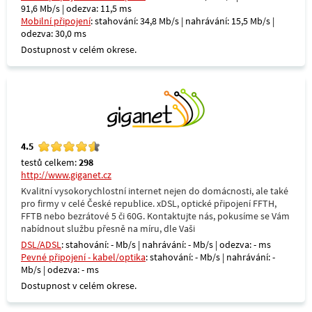
91,6 Mb/s | odezva: 11,5 ms
Mobilní připojení
: stahování: 34,8 Mb/s | nahrávání: 15,5 Mb/s |
odezva: 30,0 ms
Dostupnost v celém okrese.
4.5
testů celkem:
298
http://www.giganet.cz
Kvalitní vysokorychlostní internet nejen do domácnosti, ale také
pro firmy v celé České republice. xDSL, optické připojení FFTH,
FFTB nebo bezrátové 5 či 60G. Kontaktujte nás, pokusíme se Vám
nabídnout službu přesně na míru, dle Vaši
DSL/ADSL
: stahování: - Mb/s | nahrávání: - Mb/s | odezva: - ms
Pevné připojení - kabel/optika
: stahování: - Mb/s | nahrávání: -
Mb/s | odezva: - ms
Dostupnost v celém okrese.