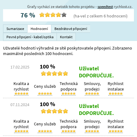
Grafy vychází ze statistik tohoto projektu -
speedtest
rychlost.cz.
76
%
(
ha-vel
z celkem
6
hodnocení
)
Sumarizace
Hodnocení
Bezdrátové připojení
Pevné připojení - kabel/optika
Kontakt
Uživatelé hodnotí výhradně ze sítě poskytovatele připojení. Zobrazeno
maximálně posledních 100 hodnocení.
100 %
17.02.2025
Uživatel
DOPORUČUJE.
Kvalita a
Technická
Smlouvy,
Rychlost
Ceny služeb
rychlost
podpora
prodejci
instalace
100 %
07.11.2024
Uživatel
DOPORUČUJE.
Kvalita a
Technická
Smlouvy,
Rychlost
Ceny služeb
rychlost
podpora
prodejci
instalace