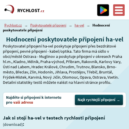
RYCHLOST
.cz
Rychlost.cz
→
Poskytovatelé připojení
→
ha-vel
→
Hodnocení
poskytovatele připojení
Hodnocení poskytovatele připojení ha-vel
Poskytovatel připojení ha-vel poskytuje připojení přes bezdrátové
připojení, pevné připojení - kabel/optika. Tato firma má sídlo v
obci/městě Ostrava - Muglinov a poskytuje připojení v okresech Praha
hl.m., Kladno, Mělník, Praha-východ, Příbram, Rakovník, Karlovy Vary,
Ústí nad Labem, Hradec Králové, Chrudim, Trutnov, Blansko, Brno-
město, Břeclav, Zlín, Hodonín, Jihlava, Prostějov, Třebíč, Bruntál,
Frýdek-Místek, Karviná, Nový Jičín, Olomouc, Opava, Ostrava, Vsetín.
Detailní statistiky testů můžete nalézt na hlavní stránce profilu.
Najděte si připojení k internetu
Najít rychlejší připojení
pro
vaši adresu
Jak si stojí ha-vel v testech rychlosti připojení
:
(download)