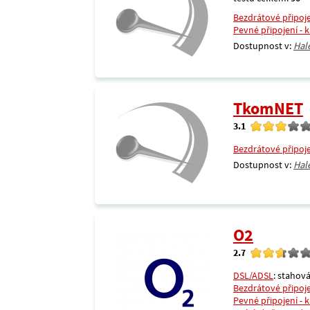
Bezdrátové připoj
Pevné připojení - 
Dostupnost v:
Hal
TkomNET
3.1
Bezdrátové připoj
Dostupnost v:
Hal
O2
2.7
DSL/ADSL
: stahová
Bezdrátové připoj
Pevné připojení - 