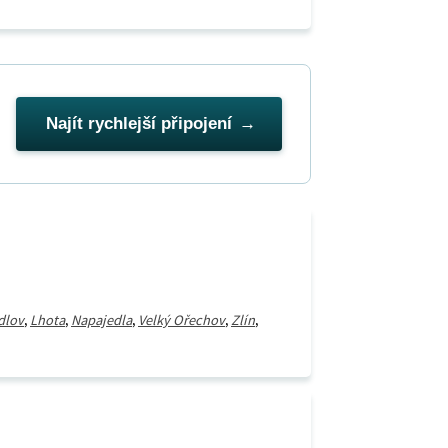
Najít rychlejší připojení
dlov
,
Lhota
,
Napajedla
,
Velký Ořechov
,
Zlín
,