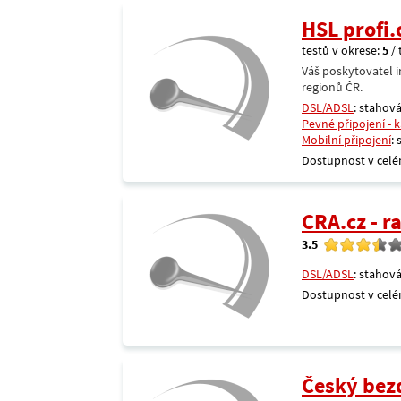
HSL profi.
testů v okrese:
5
/ 
Váš poskytovatel i
regionů ČR.
DSL/ADSL
: stahová
Pevné připojení - 
Mobilní připojení
:
Dostupnost v celé
CRA.cz - 
3.5
DSL/ADSL
: stahová
Dostupnost v celé
Český bezdr