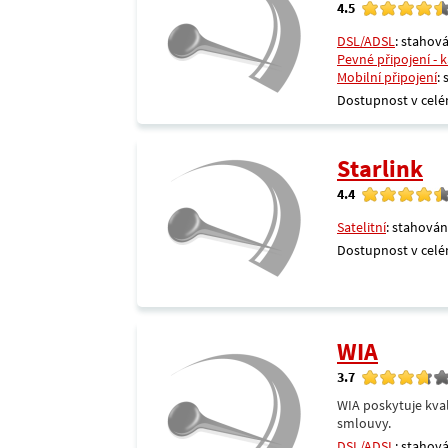
4.5
DSL/ADSL
: stahová
Pevné připojení - 
Mobilní připojení
:
Dostupnost v celé
Starlink
4.4
Satelitní
: stahován
Dostupnost v celé
WIA
3.7
WIA poskytuje kval
smlouvy.
DSL/ADSL
: stahová