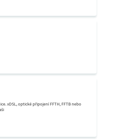
lice. xDSL, optické připojení FFTH, FFTB nebo
aši