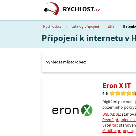
RYCHLOST
.cz
Rychlost.cz
→
Katalog připojení
→
Zlín
→
Halenk
Připojení k internetu v 
Vyhledat město/obec:
Eron X IT
4.6
Digitální partner 
pozemního pokrytí 
DSL/ADSL
: stahová
Pevné připojení - 
Satelitní
: stahování
Mobilní připojení
: