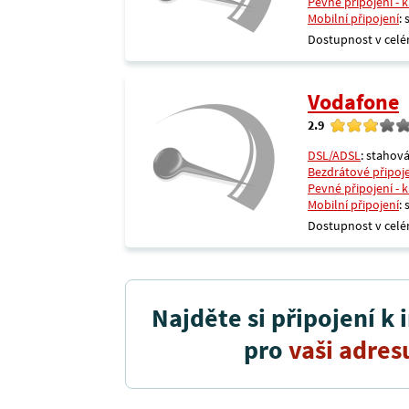
Pevné připojení - 
Mobilní připojení
:
Dostupnost v celé
Vodafone
2.9
DSL/ADSL
: stahová
Bezdrátové připoj
Pevné připojení - 
Mobilní připojení
:
Dostupnost v celé
Najděte si připojení k 
pro
vaši adres