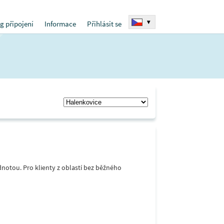
▾
g připojení
Informace
Přihlásit se
notou. Pro klienty z oblastí bez běžného