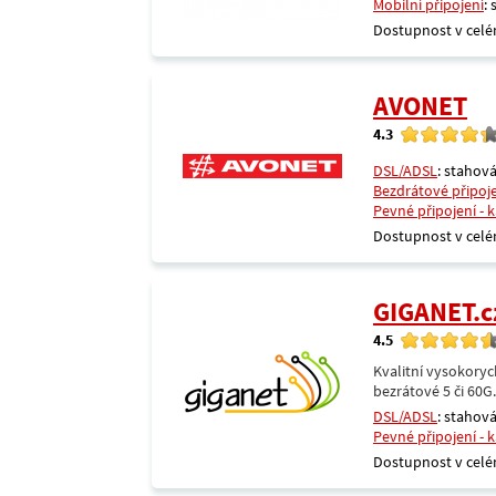
Mobilní připojení
:
Dostupnost v celé
AVONET
4.3
DSL/ADSL
: stahová
Bezdrátové připoj
Pevné připojení - 
Dostupnost v celé
GIGANET.c
4.5
Kvalitní vysokoryc
bezrátové 5 či 60G
DSL/ADSL
: stahová
Pevné připojení - 
Dostupnost v celé