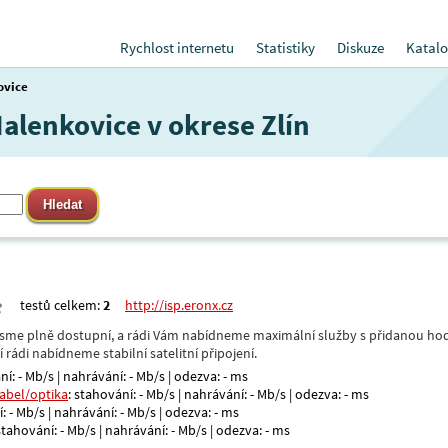
Rychlost internetu
Statistiky
Diskuze
Katalo
ovice
Halenkovice v okrese Zlín
testů celkem:
2
http://isp.eronx.cz
- jsme plně dostupní, a rádi Vám nabídneme maximální služby s přidanou hod
rádi nabídneme stabilní satelitní připojení.
ní: - Mb/s | nahrávání: - Mb/s | odezva: - ms
kabel/optika
: stahování: - Mb/s | nahrávání: - Mb/s | odezva: - ms
: - Mb/s | nahrávání: - Mb/s | odezva: - ms
 stahování: - Mb/s | nahrávání: - Mb/s | odezva: - ms