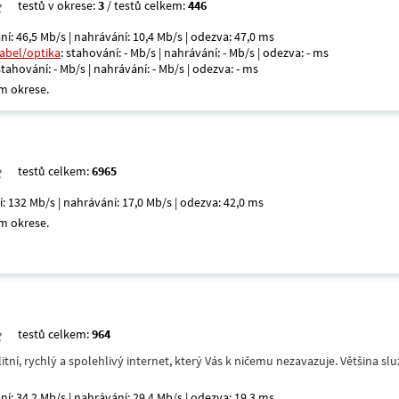
testů v okrese:
3
/ testů celkem:
446
ní: 46,5 Mb/s | nahrávání: 10,4 Mb/s | odezva: 47,0 ms
kabel/optika
: stahování: - Mb/s | nahrávání: - Mb/s | odezva: - ms
 stahování: - Mb/s | nahrávání: - Mb/s | odezva: - ms
m okrese.
testů celkem:
6965
í: 132 Mb/s | nahrávání: 17,0 Mb/s | odezva: 42,0 ms
m okrese.
testů celkem:
964
itní, rychlý a spolehlivý internet, který Vás k ničemu nezavazuje. Většina s
ní: 34,2 Mb/s | nahrávání: 29,4 Mb/s | odezva: 19,3 ms