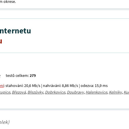
m okrese.
internetu
u
testů celkem:
279
ení
: stahování: 20,6 Mb/s | nahrávání: 8,86 Mb/s | odezva: 15,9 ms
kupice
,
Březová
,
Březůvky
,
Dobrkovice
,
Doubravy
,
Halenkovice
,
Kelníky
,
Ku
olek)