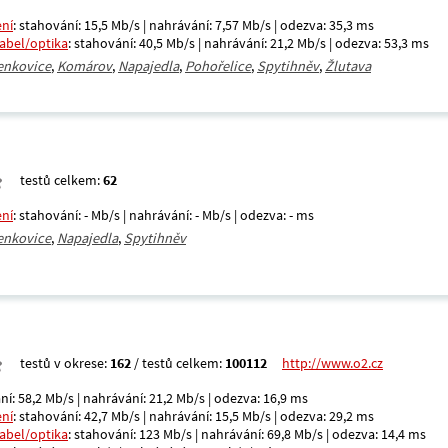
ení
: stahování: 15,5 Mb/s | nahrávání: 7,57 Mb/s | odezva: 35,3 ms
kabel/optika
: stahování: 40,5 Mb/s | nahrávání: 21,2 Mb/s | odezva: 53,3 ms
enkovice
,
Komárov
,
Napajedla
,
Pohořelice
,
Spytihněv
,
Žlutava
testů celkem:
62
ení
: stahování: - Mb/s | nahrávání: - Mb/s | odezva: - ms
enkovice
,
Napajedla
,
Spytihněv
testů v okrese:
162
/ testů celkem:
100112
http://www.o2.cz
ní: 58,2 Mb/s | nahrávání: 21,2 Mb/s | odezva: 16,9 ms
ení
: stahování: 42,7 Mb/s | nahrávání: 15,5 Mb/s | odezva: 29,2 ms
kabel/optika
: stahování: 123 Mb/s | nahrávání: 69,8 Mb/s | odezva: 14,4 ms