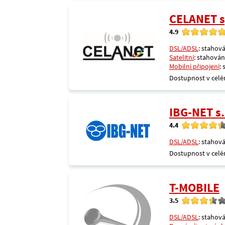
CELANET sp
4.9
DSL/ADSL
: stahová
Satelitní
: stahování
Mobilní připojení
:
Dostupnost v celé
IBG-NET s.
4.4
DSL/ADSL
: stahová
Dostupnost v celé
T-MOBILE
3.5
DSL/ADSL
: stahová