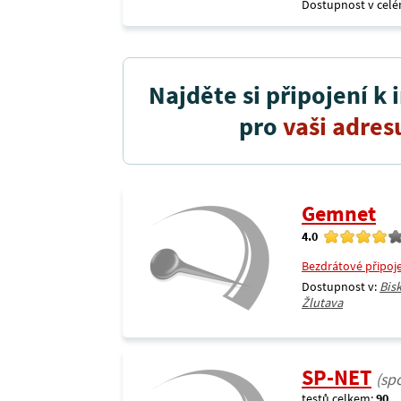
Dostupnost v celé
Najděte si připojení k 
pro
vaši adres
Gemnet
4.0
Bezdrátové připoj
Dostupnost v:
Bis
Žlutava
SP-NET
(sp
testů celkem:
90