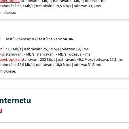
kabel/optika
: stahování: - Mb/s | nahrávání: - Mb/s | odezva: - ms
 stahování: 52,3 Mb/s | nahrávání: 19,5 Mb/s | odezva: 39,3 ms
m okrese.
testů v okrese:
83
/ testů celkem:
54146
ní: 71,1 Mb/s | nahrávání: 25,7 Mb/s | odezva: 19,0 ms
ení
: stahování: - Mb/s | nahrávání: - Mb/s | odezva: - ms
kabel/optika
: stahování: 232 Mb/s | nahrávání: 46,2 Mb/s | odezva: 17,1 ms
 stahování: 42,9 Mb/s | nahrávání: 18,0 Mb/s | odezva: 31,3 ms
m okrese.
internetu
u