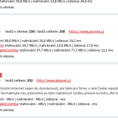
 stahování: 35,8 Mb/s | nahrávání: 13,8 Mb/s | odezva: 34,9 ms
m okrese.
testů v okrese:
150
/ testů celkem:
250
https://www.avonet.cz
ní: 68,0 Mb/s | nahrávání: 26,4 Mb/s | odezva: 19,2 ms
ení
: stahování: 34,7 Mb/s | nahrávání: 23,9 Mb/s | odezva: 17,0 ms
kabel/optika
: stahování: 97,7 Mb/s | nahrávání: 77,7 Mb/s | odezva: 12,1 ms
m okrese.
z
testů celkem:
292
http://www.giganet.cz
hlostní internet nejen do domácnosti, ale také pro firmy v celé České repub
. Kontaktujte nás, pokusíme se Vám nabídnout službu přesně na míru, dle V
ní: - Mb/s | nahrávání: - Mb/s | odezva: - ms
kabel/optika
: stahování: - Mb/s | nahrávání: - Mb/s | odezva: - ms
m okrese.