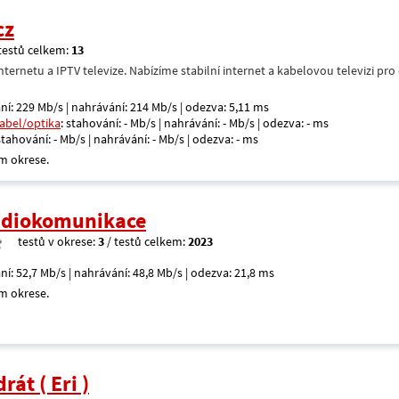
cz
testů celkem:
13
nternetu a IPTV televize. Nabízíme stabilní internet a kabelovou televizi pr
ní: 229 Mb/s | nahrávání: 214 Mb/s | odezva: 5,11 ms
kabel/optika
: stahování: - Mb/s | nahrávání: - Mb/s | odezva: - ms
 stahování: - Mb/s | nahrávání: - Mb/s | odezva: - ms
m okrese.
radiokomunikace
testů v okrese:
3
/ testů celkem:
2023
ní: 52,7 Mb/s | nahrávání: 48,8 Mb/s | odezva: 21,8 ms
m okrese.
át ( Eri )