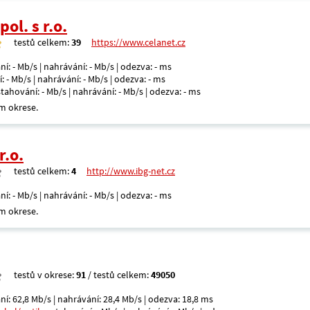
ol. s r.o.
testů celkem:
39
https://www.celanet.cz
ní: - Mb/s | nahrávání: - Mb/s | odezva: - ms
: - Mb/s | nahrávání: - Mb/s | odezva: - ms
 stahování: - Mb/s | nahrávání: - Mb/s | odezva: - ms
m okrese.
r.o.
testů celkem:
4
http://www.ibg-net.cz
ní: - Mb/s | nahrávání: - Mb/s | odezva: - ms
m okrese.
testů v okrese:
91
/ testů celkem:
49050
ní: 62,8 Mb/s | nahrávání: 28,4 Mb/s | odezva: 18,8 ms