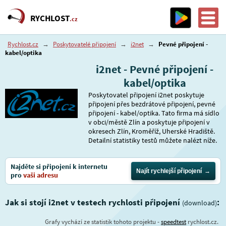
RYCHLOST
.cz
Rychlost.cz
→
Poskytovatelé připojení
→
i2net
→
Pevné připojení -
kabel/optika
i2net - Pevné připojení -
kabel/optika
Poskytovatel připojení i2net poskytuje
připojení přes bezdrátové připojení, pevné
připojení - kabel/optika. Tato firma má sídlo
v obci/městě Zlín a poskytuje připojení v
okresech Zlín, Kroměříž, Uherské Hradiště.
Detailní statistiky testů můžete nalézt níže.
Najděte si připojení k internetu
Najít rychlejší připojení
pro
vaši adresu
Jak si stojí i2net v testech rychlosti připojení
:
(download)
Grafy vychází ze statistik tohoto projektu -
speedtest
rychlost.cz.