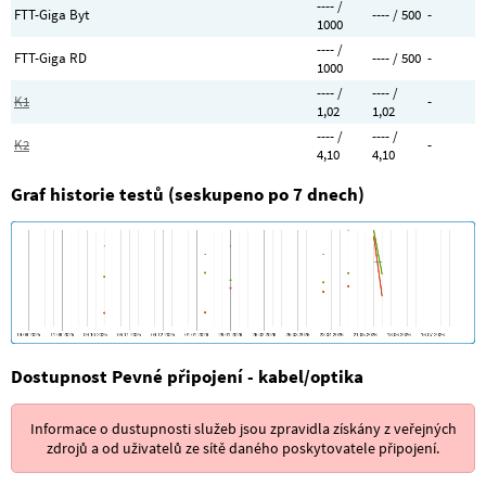
---- /
FTT-Giga Byt
---- / 500
-
1000
---- /
FTT-Giga RD
---- / 500
-
1000
---- /
---- /
K1
-
1,02
1,02
---- /
---- /
K2
-
4,10
4,10
Graf historie testů (seskupeno po 7 dnech)
Dostupnost Pevné připojení - kabel/optika
Informace o dustupnosti služeb jsou zpravidla získány z veřejných
zdrojů a od uživatelů ze sítě daného poskytovatele připojení.