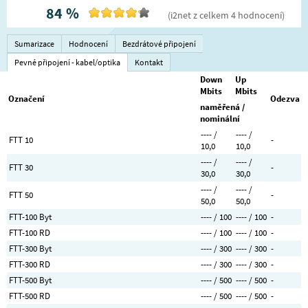
84
%
(
i2net
z celkem
4
hodnocení
)
Sumarizace
Hodnocení
Bezdrátové připojení
Pevné připojení - kabel/optika
Kontakt
Down
Up
Mbits
Mbits
Označení
Odezva
naměřená /
nominální
---- /
---- /
FTT 10
-
10,0
10,0
---- /
---- /
FTT 30
-
30,0
30,0
---- /
---- /
FTT 50
-
50,0
50,0
FTT-100 Byt
---- / 100
---- / 100
-
FTT-100 RD
---- / 100
---- / 100
-
FTT-300 Byt
---- / 300
---- / 300
-
FTT-300 RD
---- / 300
---- / 300
-
FTT-500 Byt
---- / 500
---- / 500
-
FTT-500 RD
---- / 500
---- / 500
-