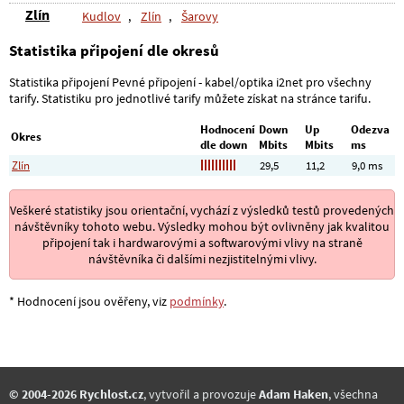
Zlín
Kudlov
,
Zlín
,
Šarovy
Statistika připojení dle okresů
Statistika připojení Pevné připojení - kabel/optika i2net pro všechny
tarify. Statistiku pro jednotlivé tarify můžete získat na stránce tarifu.
Hodnocení
Down
Up
Odezva
Okres
dle down
Mbits
Mbits
ms
Zlín
29,5
11,2
9,0 ms
Veškeré statistiky jsou orientační, vychází z výsledků testů provedených
návštěvníky tohoto webu. Výsledky mohou být ovlivněny jak kvalitou
připojení tak i hardwarovými a softwarovými vlivy na straně
návštěvníka či dalšími nezjistitelnými vlivy.
* Hodnocení jsou ověřeny, viz
podmínky
.
© 2004-2026 Rychlost.cz
, vytvořil a provozuje
Adam Haken
, všechna