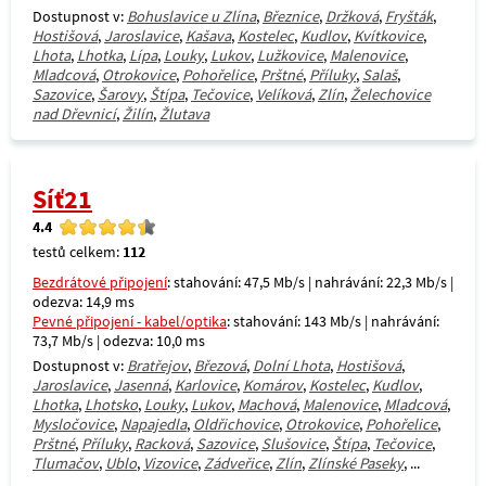
Dostupnost v:
Bohuslavice u Zlína
,
Březnice
,
Držková
,
Fryšták
,
Hostišová
,
Jaroslavice
,
Kašava
,
Kostelec
,
Kudlov
,
Kvítkovice
,
Lhota
,
Lhotka
,
Lípa
,
Louky
,
Lukov
,
Lužkovice
,
Malenovice
,
Mladcová
,
Otrokovice
,
Pohořelice
,
Prštné
,
Příluky
,
Salaš
,
Sazovice
,
Šarovy
,
Štípa
,
Tečovice
,
Velíková
,
Zlín
,
Želechovice
nad Dřevnicí
,
Žilín
,
Žlutava
Síť21
4.4
testů celkem:
112
Bezdrátové připojení
: stahování: 47,5 Mb/s | nahrávání: 22,3 Mb/s |
odezva: 14,9 ms
Pevné připojení - kabel/optika
: stahování: 143 Mb/s | nahrávání:
73,7 Mb/s | odezva: 10,0 ms
Dostupnost v:
Bratřejov
,
Březová
,
Dolní Lhota
,
Hostišová
,
Jaroslavice
,
Jasenná
,
Karlovice
,
Komárov
,
Kostelec
,
Kudlov
,
Lhotka
,
Lhotsko
,
Louky
,
Lukov
,
Machová
,
Malenovice
,
Mladcová
,
Mysločovice
,
Napajedla
,
Oldřichovice
,
Otrokovice
,
Pohořelice
,
Prštné
,
Příluky
,
Racková
,
Sazovice
,
Slušovice
,
Štípa
,
Tečovice
,
Tlumačov
,
Ublo
,
Vizovice
,
Zádveřice
,
Zlín
,
Zlínské Paseky
, ...