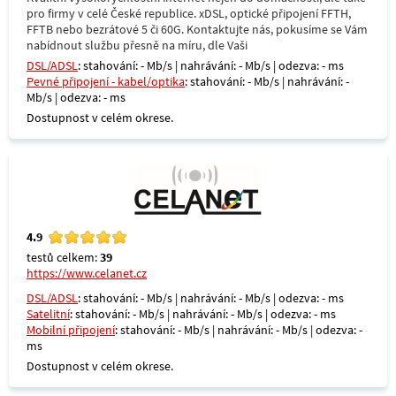
pro firmy v celé České republice. xDSL, optické připojení FFTH,
FFTB nebo bezrátové 5 či 60G. Kontaktujte nás, pokusíme se Vám
nabídnout službu přesně na míru, dle Vaši
DSL/ADSL
: stahování: - Mb/s | nahrávání: - Mb/s | odezva: - ms
Pevné připojení - kabel/optika
: stahování: - Mb/s | nahrávání: -
Mb/s | odezva: - ms
Dostupnost v celém okrese.
4.9
testů celkem:
39
https://www.celanet.cz
DSL/ADSL
: stahování: - Mb/s | nahrávání: - Mb/s | odezva: - ms
Satelitní
: stahování: - Mb/s | nahrávání: - Mb/s | odezva: - ms
Mobilní připojení
: stahování: - Mb/s | nahrávání: - Mb/s | odezva: -
ms
Dostupnost v celém okrese.