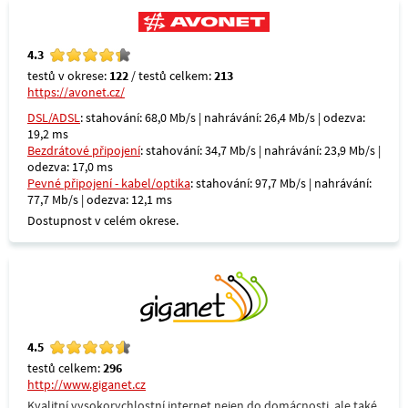
4.3
testů v okrese:
122
/ testů celkem:
213
https://avonet.cz/
DSL/ADSL
: stahování: 68,0 Mb/s | nahrávání: 26,4 Mb/s | odezva:
19,2 ms
Bezdrátové připojení
: stahování: 34,7 Mb/s | nahrávání: 23,9 Mb/s |
odezva: 17,0 ms
Pevné připojení - kabel/optika
: stahování: 97,7 Mb/s | nahrávání:
77,7 Mb/s | odezva: 12,1 ms
Dostupnost v celém okrese.
4.5
testů celkem:
296
http://www.giganet.cz
Kvalitní vysokorychlostní internet nejen do domácnosti, ale také