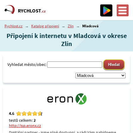
RYCHLOST
.cz
Rychlost.cz
→
Katalog připojení
→
Zlín
→
Mladcová
Připojení k internetu v Mladcová v okrese
Zlín
Vyhledat město/obec:
4.6
testů celkem:
2
http://isp.eronx.cz
Digitální partner - jsme plně dostupní, a rádi Vám nabídneme