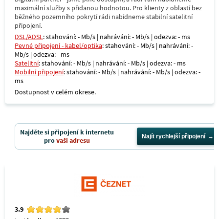
maximální služby s přidanou hodnotou. Pro klienty z oblastí bez
běžného pozemního pokrytí rádi nabídneme stabilní satelitní
připojení.
DSL/ADSL
: stahování: - Mb/s | nahrávání: - Mb/s | odezva: - ms
Pevné připojení - kabel/optika
: stahování: - Mb/s | nahrávání: -
Mb/s | odezva: - ms
Satelitní
: stahování: - Mb/s | nahrávání: - Mb/s | odezva: - ms
Mobilní připojení
: stahování: - Mb/s | nahrávání: - Mb/s | odezva: -
ms
Dostupnost v celém okrese.
Najděte si připojení k internetu
Najít rychlejší připojení
pro
vaši adresu
3.9