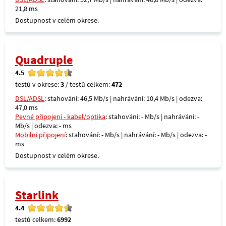
21,8 ms
Dostupnost v celém okrese.
Quadruple
4.5
testů v okrese:
3
/ testů celkem:
472
DSL/ADSL
: stahování: 46,5 Mb/s | nahrávání: 10,4 Mb/s | odezva:
47,0 ms
Pevné připojení - kabel/optika
: stahování: - Mb/s | nahrávání: -
Mb/s | odezva: - ms
Mobilní připojení
: stahování: - Mb/s | nahrávání: - Mb/s | odezva: -
ms
Dostupnost v celém okrese.
Starlink
4.4
testů celkem:
6992