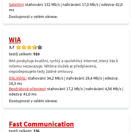
Satelitní
: stahování: 132 Mb/s | nahrávání: 17,0 Mb/s | odezva: 42,0
ms
Dostupnost v celém okrese.
WIA
3.7
testů celkem:
910
WIA poskytuje kvalitní, rychlý a spolehlivý internet, který Vás k
ničemu nezavazuje. Většina služeb je předplacená,
nepodepisujete tedy žádné smlouvy.
DSL/ADSL
: stahování: 34,2 Mb/s | nahrávání: 29,4 Mb/s | odezva:
19,3 ms
Bezdrátové připojení
: stahování: 17,2 Mb/s | nahrávání: 4,56 Mb/s |
odezva: 41,0 ms
Dostupnost v celém okrese.
Fast Communication
testů celkem:
156