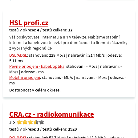
HSL profi.cz
testů v okrese:
4
/ testů celkem:
12
Váš poskytovatel internetu a IPTV televize. Nabízíme stabilní
internet a kabelovou televizi pro domácnosti a firemní zákazníky
z vybraných regionů ČR.
DSL/ADSL
: stahování: 229 Mb/s | nahrávání: 214 Mb/s | odezva:
5,11 ms
Pevné připojení - kabel/optika
: stahování: - Mb/s | nahrávání: -
Mb/s | odezva: - ms
Mobilní připojení
: stahování: - Mb/s | nahrávání: - Mb/s | odezva: -
ms
Dostupnost v celém okrese.
CRA.cz - radiokomunikace
3.5
testů v okrese:
3
/ testů celkem:
1920
DSL/ADSL
: stahování: 52,7 Mb/s | nahrávání: 48,8 Mb/s | odezva: