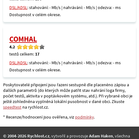
DSL/ADSL
: stahování: - Mb/s | nahrávání: - Mb/s | odezva: - ms
Dostupnost v celém okrese.
COMHAL
4.2
testů celkem:
17
DSL/ADSL
: stahování: - Mb/s | nahrávání: - Mb/s | odezva: - ms
Dostupnost v celém okrese.
Poskytovatelé připojení jsou řazeni sestupně dle placenéno zápisu a
dalších parametrů (do kterých může patřit stav nahrání loga firmy,
počet testů, aktivita v poptávkovém systému, atd.). Při vybrané obci je
ještě zohledněna vyplněná lokální pusobnost v dané obci. Zkuste
speedtest
na rychlost.cz.
* Recenze/hodnocení jsou ověřena, viz
podmínky
.
© 2004-2026 Rychlost.cz
, vytvořil a provozuje
Adam Haken
, všechna