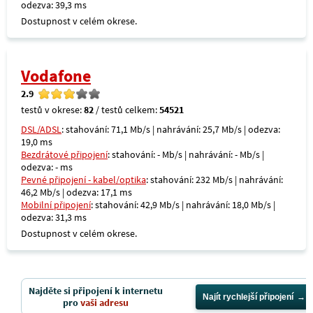
odezva: 39,3 ms
Dostupnost v celém okrese.
Vodafone
2.9
testů v okrese:
82
/ testů celkem:
54521
DSL/ADSL
: stahování: 71,1 Mb/s | nahrávání: 25,7 Mb/s | odezva:
19,0 ms
Bezdrátové připojení
: stahování: - Mb/s | nahrávání: - Mb/s |
odezva: - ms
Pevné připojení - kabel/optika
: stahování: 232 Mb/s | nahrávání:
46,2 Mb/s | odezva: 17,1 ms
Mobilní připojení
: stahování: 42,9 Mb/s | nahrávání: 18,0 Mb/s |
odezva: 31,3 ms
Dostupnost v celém okrese.
Najděte si připojení k internetu
Najít rychlejší připojení
pro
vaši adresu