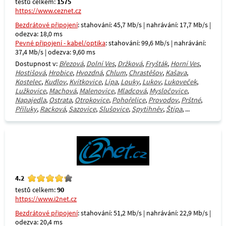
testů celkem:
1575
https://www.ceznet.cz
Bezdrátové připojení
: stahování: 45,7 Mb/s | nahrávání: 17,7 Mb/s |
odezva: 18,0 ms
Pevné připojení - kabel/optika
: stahování: 99,6 Mb/s | nahrávání:
37,4 Mb/s | odezva: 9,60 ms
Dostupnost v:
Březová
,
Dolní Ves
,
Držková
,
Fryšták
,
Horní Ves
,
Hostišová
,
Hrobice
,
Hvozdná
,
Chlum
,
Chrastěšov
,
Kašava
,
Kostelec
,
Kudlov
,
Kvítkovice
,
Lípa
,
Louky
,
Lukov
,
Lukoveček
,
Lužkovice
,
Machová
,
Malenovice
,
Mladcová
,
Mysločovice
,
Napajedla
,
Ostrata
,
Otrokovice
,
Pohořelice
,
Provodov
,
Prštné
,
Příluky
,
Racková
,
Sazovice
,
Slušovice
,
Spytihněv
,
Štípa
, ...
4.2
testů celkem:
90
https://www.i2net.cz
Bezdrátové připojení
: stahování: 51,2 Mb/s | nahrávání: 22,9 Mb/s |
odezva: 20,4 ms