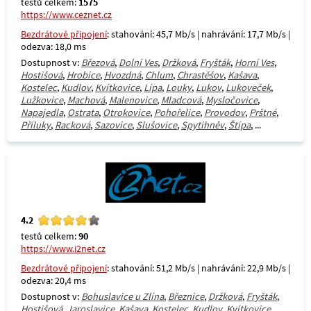
testů celkem:
1575
https://www.ceznet.cz
Bezdrátové připojení
: stahování: 45,7 Mb/s | nahrávání: 17,7 Mb/s |
odezva: 18,0 ms
Dostupnost v:
Březová
,
Dolní Ves
,
Držková
,
Fryšták
,
Horní Ves
,
Hostišová
,
Hrobice
,
Hvozdná
,
Chlum
,
Chrastěšov
,
Kašava
,
Kostelec
,
Kudlov
,
Kvítkovice
,
Lípa
,
Louky
,
Lukov
,
Lukoveček
,
Lužkovice
,
Machová
,
Malenovice
,
Mladcová
,
Mysločovice
,
Napajedla
,
Ostrata
,
Otrokovice
,
Pohořelice
,
Provodov
,
Prštné
,
Příluky
,
Racková
,
Sazovice
,
Slušovice
,
Spytihněv
,
Štípa
, ...
4.2
testů celkem:
90
https://www.i2net.cz
Bezdrátové připojení
: stahování: 51,2 Mb/s | nahrávání: 22,9 Mb/s |
odezva: 20,4 ms
Dostupnost v:
Bohuslavice u Zlína
,
Březnice
,
Držková
,
Fryšták
,
Hostišová
,
Jaroslavice
,
Kašava
,
Kostelec
,
Kudlov
,
Kvítkovice
,