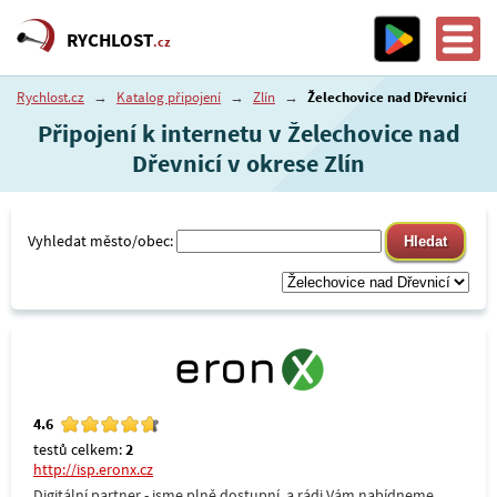
RYCHLOST
.cz
Rychlost.cz
→
Katalog připojení
→
Zlín
→
Želechovice nad Dřevnicí
Připojení k internetu v Želechovice nad
Dřevnicí v okrese Zlín
Vyhledat město/obec:
4.6
testů celkem:
2
http://isp.eronx.cz
Digitální partner - jsme plně dostupní, a rádi Vám nabídneme