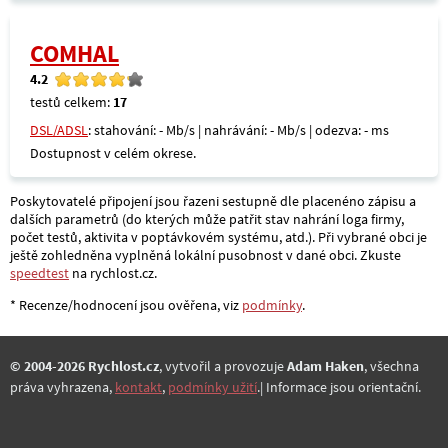
COMHAL
4.2
testů celkem:
17
DSL/ADSL
: stahování: - Mb/s | nahrávání: - Mb/s | odezva: - ms
Dostupnost v celém okrese.
Poskytovatelé připojení jsou řazeni sestupně dle placenéno zápisu a
dalších parametrů (do kterých může patřit stav nahrání loga firmy,
počet testů, aktivita v poptávkovém systému, atd.). Při vybrané obci je
ještě zohledněna vyplněná lokální pusobnost v dané obci. Zkuste
speedtest
na rychlost.cz.
* Recenze/hodnocení jsou ověřena, viz
podmínky
.
© 2004-2026 Rychlost.cz
, vytvořil a provozuje
Adam Haken
, všechna
práva vyhrazena,
kontakt
,
podmínky užití
.| Informace jsou orientační.