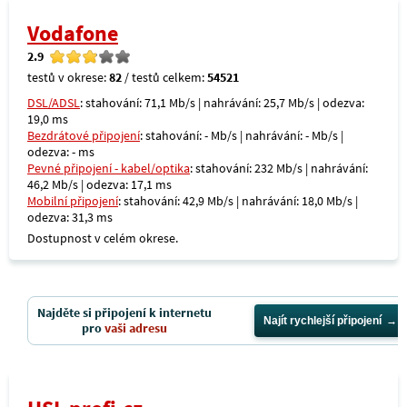
Vodafone
2.9
testů v okrese:
82
/ testů celkem:
54521
DSL/ADSL
: stahování: 71,1 Mb/s | nahrávání: 25,7 Mb/s | odezva:
19,0 ms
Bezdrátové připojení
: stahování: - Mb/s | nahrávání: - Mb/s |
odezva: - ms
Pevné připojení - kabel/optika
: stahování: 232 Mb/s | nahrávání:
46,2 Mb/s | odezva: 17,1 ms
Mobilní připojení
: stahování: 42,9 Mb/s | nahrávání: 18,0 Mb/s |
odezva: 31,3 ms
Dostupnost v celém okrese.
Najděte si připojení k internetu
Najít rychlejší připojení
pro
vaši adresu