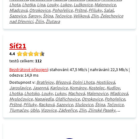
Lhota
,
Lhotka
,
Lípa
,
Louky
,
Lukov
,
Lužkovice
,
Malenovice
,
Mladcová
,
Otrokovice
,
Pohořelice
,
Prštné
,
Příluky
,
Salaš
,
Sazovice
,
Šarovy
,
Štípa
,
Tečovice
,
Velíková
,
Zlín
,
Želechovice
nad Dřevnicí
,
Žilín
,
Žlutava
Síť21
4.4
testů celkem:
112
Bezdrátové připojení
: stahování: 47,5 Mb/s | nahrávání: 22,3 Mb/s |
odezva: 14,9 ms
Dostupnost v:
Bratřejov
,
Březová
,
Dolní Lhota
,
Hostišová
,
Jaroslavice
,
Jasenná
,
Karlovice
,
Komárov
,
Kostelec
,
Kudlov
,
Lhotka
,
Lhotsko
,
Louky
,
Lukov
,
Machová
,
Malenovice
,
Mladcová
,
Mysločovice
,
Napajedla
,
Oldřichovice
,
Otrokovice
,
Pohořelice
,
Prštné
,
Příluky
,
Racková
,
Sazovice
,
Slušovice
,
Štípa
,
Tečovice
,
Tlumačov
,
Ublo
,
Vizovice
,
Zádveřice
,
Zlín
,
Zlínské Paseky
, ...