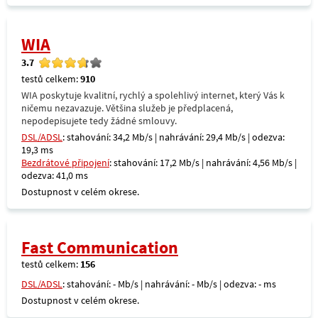
WIA
3.7
testů celkem:
910
WIA poskytuje kvalitní, rychlý a spolehlivý internet, který Vás k
ničemu nezavazuje. Většina služeb je předplacená,
nepodepisujete tedy žádné smlouvy.
DSL/ADSL
: stahování: 34,2 Mb/s | nahrávání: 29,4 Mb/s | odezva:
19,3 ms
Bezdrátové připojení
: stahování: 17,2 Mb/s | nahrávání: 4,56 Mb/s |
odezva: 41,0 ms
Dostupnost v celém okrese.
Fast Communication
testů celkem:
156
DSL/ADSL
: stahování: - Mb/s | nahrávání: - Mb/s | odezva: - ms
Dostupnost v celém okrese.