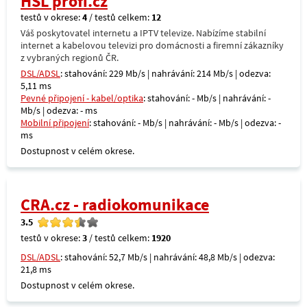
HSL profi.cz
testů v okrese:
4
/ testů celkem:
12
Váš poskytovatel internetu a IPTV televize. Nabízíme stabilní
internet a kabelovou televizi pro domácnosti a firemní zákazníky
z vybraných regionů ČR.
DSL/ADSL
: stahování: 229 Mb/s | nahrávání: 214 Mb/s | odezva:
5,11 ms
Pevné připojení - kabel/optika
: stahování: - Mb/s | nahrávání: -
Mb/s | odezva: - ms
Mobilní připojení
: stahování: - Mb/s | nahrávání: - Mb/s | odezva: -
ms
Dostupnost v celém okrese.
CRA.cz - radiokomunikace
3.5
testů v okrese:
3
/ testů celkem:
1920
DSL/ADSL
: stahování: 52,7 Mb/s | nahrávání: 48,8 Mb/s | odezva:
21,8 ms
Dostupnost v celém okrese.