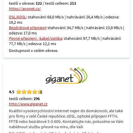
testů v okrese:
122
/ testů celkem:
213
https://avonet.cz/
DSL/ADSL
: stahování: 68,0 Mb/s | nahrávání: 26,4 Mb/s | odezva:
19,2 ms
Bezdrátové připojení
: stahování: 34,7 Mb/s | nahrávání: 23,9 Mb/s |
odezva: 17,0 ms
Pevné připojení - kabel/optika
: stahování: 97,7 Mb/s | nahrávání:
77,7 Mb/s | odezva: 12,1 ms
Dostupnost v celém okrese.
4.5
testů celkem:
296
http://www.giganet.cz
Kvalitní vysokorychlostní internet nejen do domácnosti, ale také
pro firmy v celé České republice. xDSL, optické připojení FFTH,
FFTB nebo bezrátové 5 či 60G. Kontaktujte nás, pokusíme se Vám
nabídnout službu přesně na míru, dle Vaši