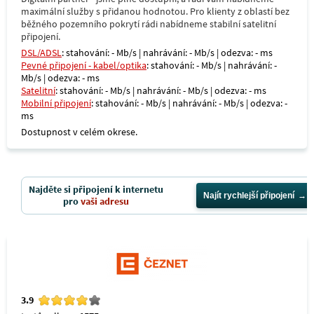
maximální služby s přidanou hodnotou. Pro klienty z oblastí bez
běžného pozemního pokrytí rádi nabídneme stabilní satelitní
připojení.
DSL/ADSL
: stahování: - Mb/s | nahrávání: - Mb/s | odezva: - ms
Pevné připojení - kabel/optika
: stahování: - Mb/s | nahrávání: -
Mb/s | odezva: - ms
Satelitní
: stahování: - Mb/s | nahrávání: - Mb/s | odezva: - ms
Mobilní připojení
: stahování: - Mb/s | nahrávání: - Mb/s | odezva: -
ms
Dostupnost v celém okrese.
Najděte si připojení k internetu
Najít rychlejší připojení
pro
vaši adresu
3.9