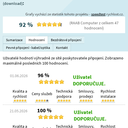
:
(download)
Grafy vychází ze statistik tohoto projektu -
speedtest
rychlost.cz.
(
RAAB Computer
z celkem
47
92
%
hodnocení
)
Sumarizace
Hodnocení
Bezdrátové připojení
Pevné připojení - kabel/optika
Kontakt
Uživatelé hodnotí výhradně ze sítě poskytovatele připojení. Zobrazeno
maximálně posledních 100 hodnocení.
96 %
01.06.2026
Uživatel
DOPORUČUJE.
Kvalita a
Technická
Smlouvy,
Rychlost
Ceny služeb
rychlost
podpora
prodejci
instalace
100 %
21.05.2026
Uživatel
DOPORUČUJE.
Kvalita a
Technická
Smlouvy,
Rychlost