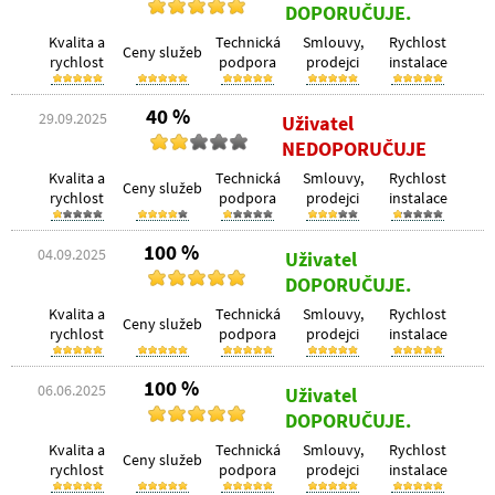
DOPORUČUJE.
Kvalita a
Technická
Smlouvy,
Rychlost
Ceny služeb
rychlost
podpora
prodejci
instalace
40 %
29.09.2025
Uživatel
NEDOPORUČUJE
Kvalita a
Technická
Smlouvy,
Rychlost
Ceny služeb
rychlost
podpora
prodejci
instalace
100 %
04.09.2025
Uživatel
DOPORUČUJE.
Kvalita a
Technická
Smlouvy,
Rychlost
Ceny služeb
rychlost
podpora
prodejci
instalace
100 %
06.06.2025
Uživatel
DOPORUČUJE.
Kvalita a
Technická
Smlouvy,
Rychlost
Ceny služeb
rychlost
podpora
prodejci
instalace