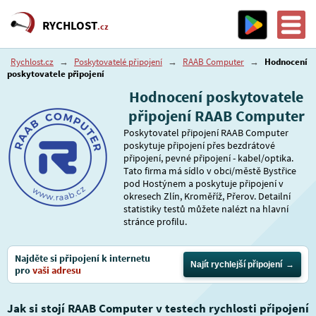
RYCHLOST
.cz
Rychlost.cz
→
Poskytovatelé připojení
→
RAAB Computer
→
Hodnocení
poskytovatele připojení
Hodnocení poskytovatele
připojení RAAB Computer
Poskytovatel připojení RAAB Computer
poskytuje připojení přes bezdrátové
připojení, pevné připojení - kabel/optika.
Tato firma má sídlo v obci/městě Bystřice
pod Hostýnem a poskytuje připojení v
okresech Zlín, Kroměříž, Přerov. Detailní
statistiky testů můžete nalézt na hlavní
stránce profilu.
Najděte si připojení k internetu
Najít rychlejší připojení
pro
vaši adresu
Jak si stojí RAAB Computer v testech rychlosti připojení