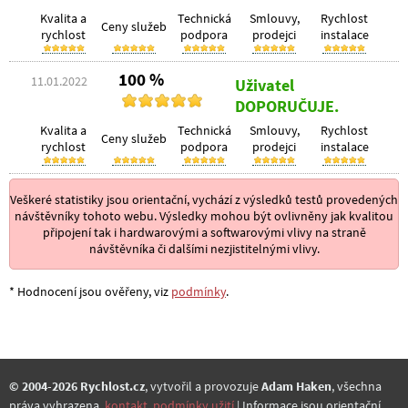
Kvalita a
Technická
Smlouvy,
Rychlost
Ceny služeb
rychlost
podpora
prodejci
instalace
100 %
11.01.2022
Uživatel
DOPORUČUJE.
Kvalita a
Technická
Smlouvy,
Rychlost
Ceny služeb
rychlost
podpora
prodejci
instalace
Veškeré statistiky jsou orientační, vychází z výsledků testů provedených
návštěvníky tohoto webu. Výsledky mohou být ovlivněny jak kvalitou
připojení tak i hardwarovými a softwarovými vlivy na straně
návštěvníka či dalšími nezjistitelnými vlivy.
* Hodnocení jsou ověřeny, viz
podmínky
.
© 2004-2026 Rychlost.cz
, vytvořil a provozuje
Adam Haken
, všechna
práva vyhrazena,
kontakt
,
podmínky užití
.| Informace jsou orientační.